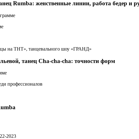
анец Rumba:
женственные линии, работа бедер и р
ограмме
ме
анцы на ТНТ», танцевального шоу «ГРАНД»
ьевой, т
анец Cha-cha-cha:
точности форм
мме
еди профессионалов
Rumba
22-2023