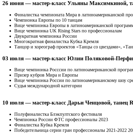
26 июня — мастер-класс Ульяны Максимкиной, т
Финалистка чемпионата Мира в латиноамериканской пр
Чемпионка Европы по 10 танцам
Вице чемпионка Европы
в латиноамериканской програм
Вице чемпионка UK Rising Stars по профессионалам
Двукратная чемпионка России
Многократная финалистка Кубка
Кремля
Танцор и хореограф проектов «Танцы со цвездами», «Т
03 июля — мастер-класс Юлии Поляковой-Перфил
Вице чемпионка
Росссии по латиноамериканской програ
Призер кубров Мира и Европы
Вице чемпионка России по латиноамериканскому шоу ср
Судья международной категории
10 июля — мастер-класс Дарьи Ченцовой, т
анец 
Полуфиналистка Блэкпултского фестиваля
Чемпионка России ФТС профессионалы 2023
Финалистка Кубка Кремля
Победительница серии гран профессионалы 2021-2022 20