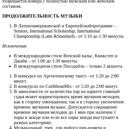
Разрешается номера с полностью мужским или женским
составом.
ПРОДОЛЖИТЕЛЬНОСТЬ МУЗЫКИ
В Латиноамериканской и Европейскойпрограмме -
Seniors, International Scholarship, International
Championship (Latin &Standard) - от 1:10 до 1:30 минуты.
Исключен
ия:
В международном стиле Венский вальс, Квикстеп и
Джайв – от 1:00 до 1:30 минуты.
В международном стиле Пасодобль – только 2 акцента.
В конкурсе по Аргентинскому танго - от 1:20 до 2:00
минут.
В конкурсах по CaribbeanMix - от 1:20 до 2:00 минут.
В зависимости от количества пар на паркете главный
судья может корректировать время звучания мелодии,
как в сторону уменьшения, так и в сторону увеличения
времени звучания музыки. Допускается сокращение
времени звучания мелодии до 1 мин при наличии 1
пары в заходе или если все пары захода выступают в
разных категориях.
Музыкальный трек для любого шоу-номера и