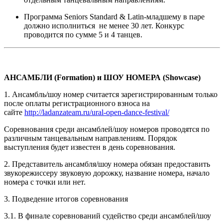
Программа Seniors Standard & Latin-младшему в паре
должно исполниться не менее 30 лет. Конкурс
проводится по сумме 5 и 4 танцев.
АНСАМБЛИ (
Formation
)
и ШОУ НОМЕРА
(
Showcas
e)
1. Ансамбль/шоу номер считается зарегистрированным только
после оплаты регистрационного взноса на
сайте
http://ladanzateam.ru/ural-open-dance-festival/
Соревнования среди ансамблей/шоу номеров проводятся по
различным танцевальным направлениям. Порядок
выступления будет известен в день соревнования.
2. Представитель ансамбля/шоу номера обязан предоставить
звукорежиссеру звуковую дорожку, название номера, начало
номера с точки или нет.
3. Подведение итогов соревнования
3.1. В финале соревнований судейство среди ансамблей/шоу