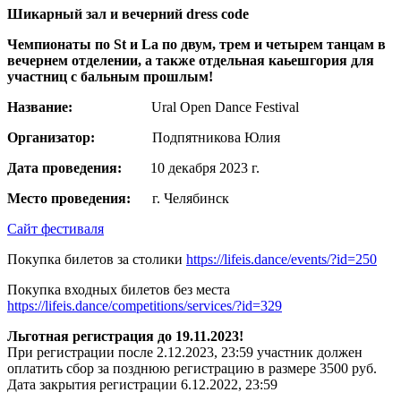
Шикарный зал и в
ечерний dress code
Чемпионаты по St и La по двум, трем и четырем танцам в
вечернем отделении, а также отдельная каьешгория для
участниц с бальным прошлым!
Название
:
Ural Open Dance Festival
Организатор:
Подпятникова Юлия
Дата проведения:
10 декабря 2023 г.
Место проведения:
г. Челябинск
Сайт фестиваля
Покупка билетов за столики
https://lifeis.dance/events/?id=250
Покупка входных билетов без места
https://lifeis.dance/competitions/services/?id=329
Льготная регистрация до 19.11.2023!
При регистрации после 2.12.2023, 23:59 участник должен
оплатить сбор за позднюю регистрацию в размере 3500 руб.
Дата закрытия регистрации 6.12.2022,
23:59