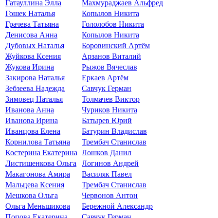
Гатауллина Элла
Махмураджаев Альфред
Гошек Наталья
Копылов Никита
Грачева Татьяна
Гололобов Никита
Денисова Анна
Копылов Никита
Дубовых Наталья
Боровинский Артём
Жуйкова Ксения
Арзанов Виталий
Жукова Ирина
Рыжов Вячеслав
Закирова Наталья
Еркаев Артём
Зебзеева Надежда
Савчук Герман
Зимовец Наталья
Толмачев Виктор
Иванова Анна
Чуриков Никита
Иванова Ирина
Батырев Юрий
Иванцова Елена
Батурин Владислав
Корнилова Татьяна
Трембач Станислав
Костерина Екатерина
Лошков Данил
Листишенкова Ольга
Логинов Андрей
Макагонова Амира
Василяк Павел
Мальцева Ксения
Трембач Станислав
Мешкова Ольга
Червонов Антон
Ольга Меньшикова
Бережной Александр
Попова Екатерина
Савчук Герман