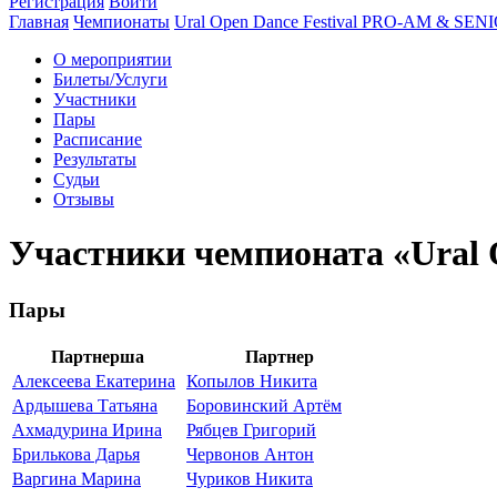
Регистрация
Войти
Главная
Чемпионаты
Ural Open Dance Festival PRO-AM & SEN
О мероприятии
Билеты/Услуги
Участники
Пары
Расписание
Результаты
Судьи
Отзывы
Участники чемпионата «Ural
Пары
Партнерша
Партнер
Алексеева Екатерина
Копылов Никита
Ардышева Татьяна
Боровинский Артём
Ахмадурина Ирина
Рябцев Григорий
Брилькова Дарья
Червонов Антон
Варгина Марина
Чуриков Никита