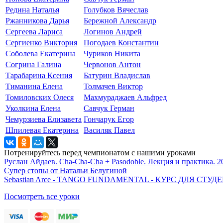
Редина Наталья
Голубков Вячеслав
Ржанникова Дарья
Бережной Александр
Сергеева Лариса
Логинов Андрей
Сергиенко Виктория
Погодаев Константин
Соболева Екатерина
Чуриков Никита
Согрина Галина
Червонов Антон
Тарабарина Ксения
Батурин Владислав
Тиманина Елена
Толмачев Виктор
Томиловских Олеся
Махмураджаев Альфред
Уколкина Елена
Савчук Герман
Чемурзиева Елизавета
Гончарук Егор
Шпилевая Екатерина
Василяк Павел
Потренируйтесь перед чемпионатом с нашими уроками
Руслан Айдаев. Cha-Cha-Cha + Pasodoble. Лекция и практика. 2
Супер стопы от Натальи Белугиной
Sebastian Arce - TANGO FUNDAMENTAL - КУРС ДЛЯ СТ
Посмотреть все уроки