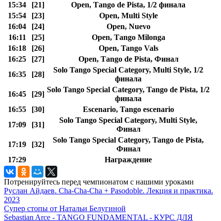
15:34
[21]
Open, Таngo de Pista, 1/2 финала
15:54
[23]
Open, Multi Style
16:04
[24]
Open, Nuevo
16:11
[25]
Open, Тango Milonga
16:18
[26]
Open, Tango Vals
16:25
[27]
Open, Таngo de Pista, Финал
Solo Tango Special Category, Multi Style, 1/2
16:35
[28]
финала
Solo Tango Special Category, Tango de Pista, 1/2
16:45
[29]
финала
16:55
[30]
Escenario, Tango escenario
Solo Tango Special Category, Multi Style,
17:09
[31]
Финал
Solo Tango Special Category, Tango de Pista,
17:19
[32]
Финал
17:29
Награждение
Потренируйтесь перед чемпионатом с нашими уроками
Руслан Айдаев. Cha-Cha-Cha + Pasodoble. Лекция и практика.
2023
Супер стопы от Натальи Белугиной
Sebastian Arce - TANGO FUNDAMENTAL - КУРС ДЛЯ