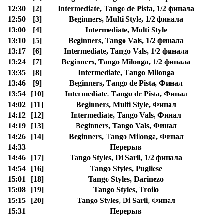
12:30
[2]
Intermediate, Таngo de Pista, 1/2 финала
12:50
[3]
Beginners, Multi Style, 1/2 финала
13:00
[4]
Intermediate, Multi Style
13:10
[5]
Beginners, Tango Vals, 1/2 финала
13:17
[6]
Intermediate, Tango Vals, 1/2 финала
13:24
[7]
Beginners, Тango Milonga, 1/2 финала
13:35
[8]
Intermediate, Тango Milonga
13:46
[9]
Beginners, Таngo de Pista, Финал
13:54
[10]
Intermediate, Таngo de Pista, Финал
14:02
[11]
Beginners, Multi Style, Финал
14:12
[12]
Intermediate, Tango Vals, Финал
14:19
[13]
Beginners, Tango Vals, Финал
14:26
[14]
Beginners, Тango Milonga, Финал
14:33
Перерыв
14:46
[17]
Tango Styles, Di Sarli, 1/2 финала
14:54
[16]
Tango Styles, Pugliese
15:01
[18]
Tango Styles, Darinezo
15:08
[19]
Tango Styles, Troilo
15:15
[20]
Tango Styles, Di Sarli, Финал
15:31
Перерыв