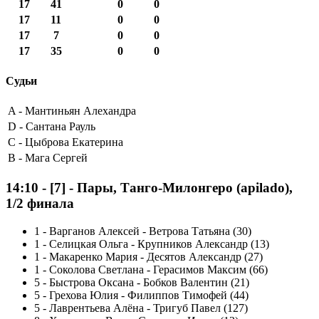
17
41
0
0
17
11
0
0
17
7
0
0
17
35
0
0
Судьи
A -
Мантиньян Алехандра
D -
Сантана Рауль
C -
Цыброва Екатерина
B -
Мага Сергей
14:10
-
[7]
- Пары, Танго-Милонгеро (apilado),
1/2 финала
1
-
Варганов Алексей - Ветрова Татьяна (30)
1
-
Селицкая Ольга - Крупников Александр (13)
1
-
Макаренко Мария - Десятов Александр (27)
1
-
Соколова Светлана - Герасимов Максим (66)
5
-
Быстрова Оксана - Бобков Валентин (21)
5
-
Грехова Юлия - Филиппов Тимофей (44)
5
-
Лаврентьева Алёна - Тригуб Павел (127)