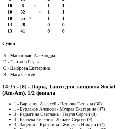
10
8
×
1
1
10
32
×
1
1
10
55
×
1
1
13
28
0
0
13
41
0
0
Судьи
A -
Мантиньян Алехандра
D -
Сантана Рауль
C -
Цыброва Екатерина
B -
Мага Сергей
14:35
-
[8]
- Пары, Танго для танцпола Social
(Am-Am), 1/2 финала
1
-
Варганов Алексей - Ветрова Татьяна (30)
1
-
Бурлаков Алексей - Мудрая Екатерина (47)
3
-
Радыгина Светлана - Гезуля Сергей (8)
3
-
Балаева Евгения - Лапаев Сергей (9)
3
-
Зацепина Кристина - Жигачев Никита (67)