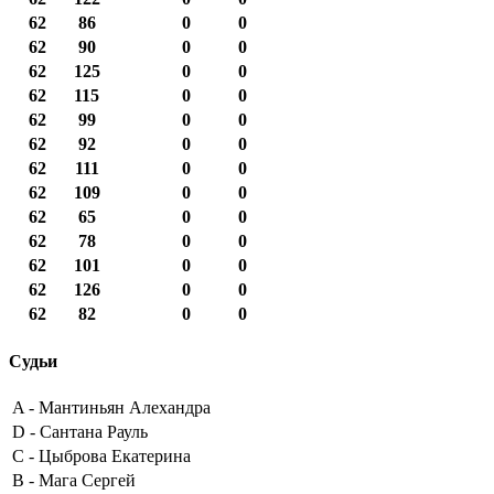
62
86
0
0
62
90
0
0
62
125
0
0
62
115
0
0
62
99
0
0
62
92
0
0
62
111
0
0
62
109
0
0
62
65
0
0
62
78
0
0
62
101
0
0
62
126
0
0
62
82
0
0
Судьи
A -
Мантиньян Алехандра
D -
Сантана Рауль
C -
Цыброва Екатерина
B -
Мага Сергей