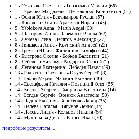
1
-
Соколова Светлана - Герасимов Максим (66)
1
-
Тарасова Магдалена - Несмашный Константин (51)
1
-
Осина Юлия - Бектимиров Руслан (57)
1
-
Ковалева Ольга - Аракелян Норайр (43)
5
-
Yablokova Anna - Martín Angel (63)
5
-
Шакирова Анна - Черемных Вадим (62)
5
-
Лунёва Елена - Десятов Александр (27)
8
-
Гришаева Анна - Крупский Андрей (23)
8
-
Грехова Юлия - Филиппов Тимофей (44)
8
-
Быстрова Оксана - Бобков Валентин (21)
8
-
Лебедева Наталья - Раздоркин Сергей (1)
8
-
Леганова Екатерина - Лебедев Павел (39)
13
-
Радыгина Светлана - Гезуля Сергей (8)
14
-
Бабий Мария - Чашкин Евгений (40)
14
-
Евстафьева Наталия - Новицкий Олег (55)
14
-
Козлов Андрей - Смирнова Валентина (14)
14
-
Богдан Сергей - Вознюк Анастасия (58)
14
-
Ладик Евгения - Борисенко Давид (35)
14
-
Велева Наталья - Тягунов Денис (34)
14
-
Лосева Лидия - Кольцов Никита (64)
14
-
Муштакова Диана - Багаев Иван (50)
подробные результаты ...