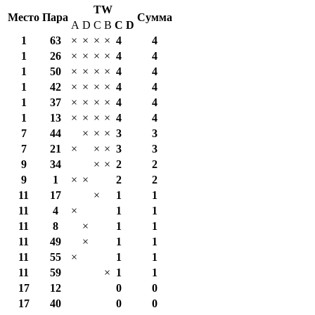
TW
Место
Пара
Сумма
A
D
C
B
С
D
1
63
×
×
×
×
4
4
1
26
×
×
×
×
4
4
1
50
×
×
×
×
4
4
1
42
×
×
×
×
4
4
1
37
×
×
×
×
4
4
1
13
×
×
×
×
4
4
7
44
×
×
×
3
3
7
21
×
×
×
3
3
9
34
×
×
2
2
9
1
×
×
2
2
11
17
×
1
1
11
4
×
1
1
11
8
×
1
1
11
49
×
1
1
11
55
×
1
1
11
59
×
1
1
17
12
0
0
17
40
0
0