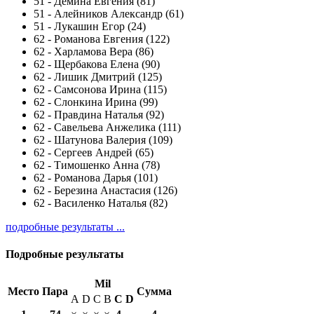
51
-
Дёмина Евгения (81)
51
-
Алейников Александр (61)
51
-
Лукашин Егор (24)
62
-
Романова Евгения (122)
62
-
Харламова Вера (86)
62
-
Щербакова Елена (90)
62
-
Лишик Дмитрий (125)
62
-
Самсонова Ирина (115)
62
-
Слонкина Ирина (99)
62
-
Правдина Наталья (92)
62
-
Савельева Анжелика (111)
62
-
Шатунова Валерия (109)
62
-
Сергеев Андрей (65)
62
-
Тимошенко Анна (78)
62
-
Романова Дарья (101)
62
-
Березина Анастасия (126)
62
-
Василенко Наталья (82)
подробные результаты ...
Подробные результаты
Mil
Место
Пара
Сумма
A
D
C
B
С
D