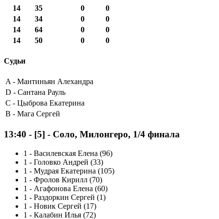
14
35
0
0
14
34
0
0
14
64
0
0
14
50
0
0
Судьи
A -
Мантиньян Алехандра
D -
Сантана Рауль
C -
Цыброва Екатерина
B -
Мага Сергей
13:40
-
[5]
- Соло, Милонгеро, 1/4 финала
1
-
Василевская Елена (96)
1
-
Головко Андрей (33)
1
-
Мудрая Екатерина (105)
1
-
Фролов Кирилл (70)
1
-
Агафонова Елена (60)
1
-
Раздоркин Сергей (1)
1
-
Новик Сергей (17)
1
-
Калабин Илья (72)