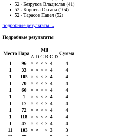
52
-
Безруков Владислав (41)
52
-
Корнева Оксана (104)
52
-
Тарасов Павел (52)
подробные результаты ...
Подробные результаты
Mil
Место
Пара
Сумма
A
D
C
B
С
D
1
96
×
×
×
×
4
4
1
33
×
×
×
×
4
4
1
105
×
×
×
×
4
4
1
70
×
×
×
×
4
4
1
60
×
×
×
×
4
4
1
1
×
×
×
×
4
4
1
17
×
×
×
×
4
4
1
72
×
×
×
×
4
4
1
118
×
×
×
×
4
4
1
47
×
×
×
×
4
4
11
103
×
×
×
3
3