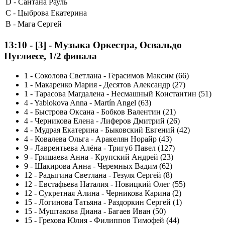
D -
Сантана Рауль
C -
Цыброва Екатерина
B -
Мага Сергей
13:10
-
[3]
- Музыка Оркестра, Освальдо
Пуглиесе, 1/2 финала
1
-
Соколова Светлана - Герасимов Максим (66)
1
-
Макаренко Мария - Десятов Александр (27)
1
-
Тарасова Магдалена - Несмашный Константин (51)
4
-
Yablokova Anna - Martín Angel (63)
4
-
Быстрова Оксана - Бобков Валентин (21)
4
-
Черникова Елена - Лиферов Дмитрий (26)
4
-
Мудрая Екатерина - Быковский Евгений (42)
4
-
Ковалева Ольга - Аракелян Норайр (43)
9
-
Лаврентьева Алёна - Тригуб Павел (127)
9
-
Гришаева Анна - Крупский Андрей (23)
9
-
Шакирова Анна - Черемных Вадим (62)
12
-
Радыгина Светлана - Гезуля Сергей (8)
12
-
Евстафьева Наталия - Новицкий Олег (55)
12
-
Сукретная Алина - Черникова Карина (2)
15
-
Логинова Татьяна - Раздоркин Сергей (1)
15
-
Муштакова Диана - Багаев Иван (50)
15
-
Грехова Юлия - Филиппов Тимофей (44)