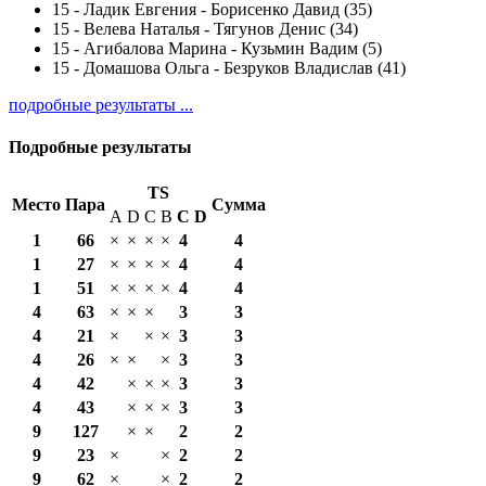
15
-
Ладик Евгения - Борисенко Давид (35)
15
-
Велева Наталья - Тягунов Денис (34)
15
-
Агибалова Марина - Кузьмин Вадим (5)
15
-
Домашова Ольга - Безруков Владислав (41)
подробные результаты ...
Подробные результаты
TS
Место
Пара
Сумма
A
D
C
B
С
D
1
66
×
×
×
×
4
4
1
27
×
×
×
×
4
4
1
51
×
×
×
×
4
4
4
63
×
×
×
3
3
4
21
×
×
×
3
3
4
26
×
×
×
3
3
4
42
×
×
×
3
3
4
43
×
×
×
3
3
9
127
×
×
2
2
9
23
×
×
2
2
9
62
×
×
2
2