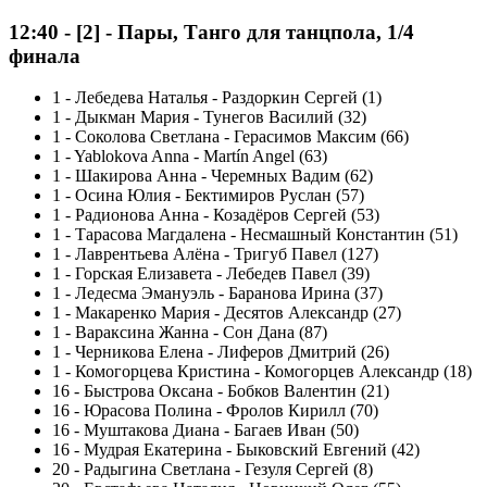
12:40
-
[2]
- Пары, Танго для танцпола, 1/4
финала
1
-
Лебедева Наталья - Раздоркин Сергей (1)
1
-
Дыкман Мария - Тунегов Василий (32)
1
-
Соколова Светлана - Герасимов Максим (66)
1
-
Yablokova Anna - Martín Angel (63)
1
-
Шакирова Анна - Черемных Вадим (62)
1
-
Осина Юлия - Бектимиров Руслан (57)
1
-
Радионова Анна - Козадёров Сергей (53)
1
-
Тарасова Магдалена - Несмашный Константин (51)
1
-
Лаврентьева Алёна - Тригуб Павел (127)
1
-
Горская Елизавета - Лебедев Павел (39)
1
-
Ледесма Эмануэль - Баранова Ирина (37)
1
-
Макаренко Мария - Десятов Александр (27)
1
-
Вараксина Жанна - Сон Дана (87)
1
-
Черникова Елена - Лиферов Дмитрий (26)
1
-
Комогорцева Кристина - Комогорцев Александр (18)
16
-
Быстрова Оксана - Бобков Валентин (21)
16
-
Юрасова Полина - Фролов Кирилл (70)
16
-
Муштакова Диана - Багаев Иван (50)
16
-
Мудрая Екатерина - Быковский Евгений (42)
20
-
Радыгина Светлана - Гезуля Сергей (8)