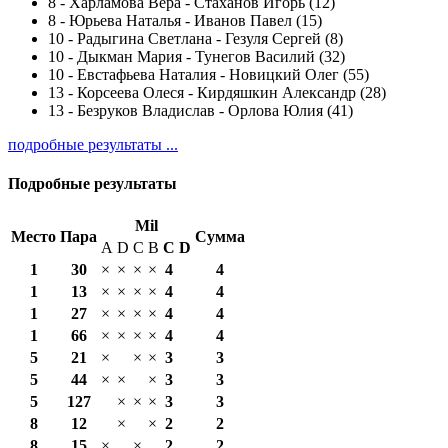
8
-
Харламова Вера - Стаханов Игорь (12)
8
-
Юрьева Наталья - Иванов Павел (15)
10
-
Радыгина Светлана - Гезуля Сергей (8)
10
-
Дыкман Мария - Тунегов Василий (32)
10
-
Евстафьева Наталия - Новицкий Олег (55)
13
-
Корсеева Олеся - Кирдяшкин Александр (28)
13
-
Безруков Владислав - Орлова Юлия (41)
подробные результаты ...
Подробные результаты
Mil
Место
Пара
Сумма
A
D
C
B
С
D
1
30
×
×
×
×
4
4
1
13
×
×
×
×
4
4
1
27
×
×
×
×
4
4
1
66
×
×
×
×
4
4
5
21
×
×
×
3
3
5
44
×
×
×
3
3
5
127
×
×
×
3
3
8
12
×
×
2
2
8
15
×
×
2
2