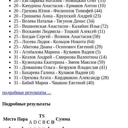
20
-
Евстафьева Наталия - Новицкий Олег (55)
20
-
Качурина Анастасия - Ермаков Антон (10)
20
-
Грехова Юлия - Филиппов Тимофей (44)
20
-
Гришаева Анна - Крупский Андрей (23)
25
-
Велева Наталья - Тягунов Денис (34)
25
-
Вишневская Анастасия - Калабин Илья (72)
25
-
Восканян Людмила - Тоцкий Алексей (11)
25
-
Богдан Сергей - Вознюк Анастасия (58)
25
-
Лосева Лидия - Кольцов Никита (64)
25
-
Абитова Диана - Осипович Евгений (29)
31
-
Агибалова Марина - Кузьмин Вадим (5)
31
-
Козлов Андрей - Смирнова Валентина (14)
31
-
Кузнецова Екатерина - Змеев Максим (59)
31
-
Домашова Ольга - Безруков Владислав (41)
31
-
Бахарева Галина - Кулаков Вадим (4)
31
-
Орехова Агата - Кирдяшкин Александр (28)
31
-
Бабий Мария - Чашкин Евгений (40)
подробные результаты ...
Подробные результаты
TS
Место
Пара
Сумма
A
D
C
B
С
D