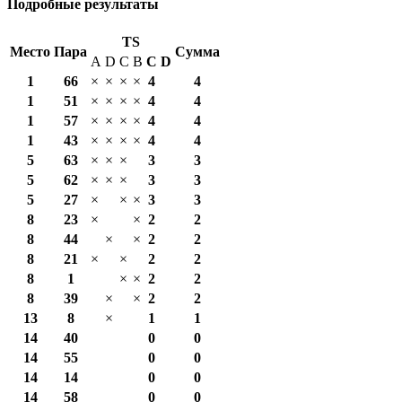
Подробные результаты
TS
Место
Пара
Сумма
A
D
C
B
С
D
1
66
×
×
×
×
4
4
1
51
×
×
×
×
4
4
1
57
×
×
×
×
4
4
1
43
×
×
×
×
4
4
5
63
×
×
×
3
3
5
62
×
×
×
3
3
5
27
×
×
×
3
3
8
23
×
×
2
2
8
44
×
×
2
2
8
21
×
×
2
2
8
1
×
×
2
2
8
39
×
×
2
2
13
8
×
1
1
14
40
0
0
14
55
0
0
14
14
0
0
14
58
0
0