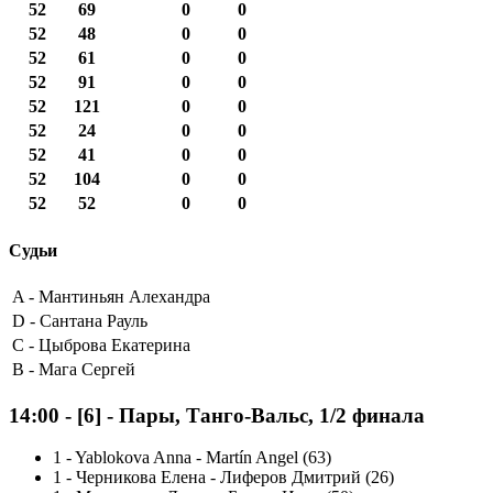
52
69
0
0
52
48
0
0
52
61
0
0
52
91
0
0
52
121
0
0
52
24
0
0
52
41
0
0
52
104
0
0
52
52
0
0
Судьи
A -
Мантиньян Алехандра
D -
Сантана Рауль
C -
Цыброва Екатерина
B -
Мага Сергей
14:00
-
[6]
- Пары, Танго-Вальс, 1/2 финала
1
-
Yablokova Anna - Martín Angel (63)
1
-
Черникова Елена - Лиферов Дмитрий (26)