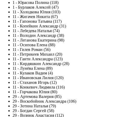
1
-
Юрасова Полина (118)
1
-
Бурлаков Алексей (47)
11
-
Холодкова Юлия (103)
11
-
Жигачев Никита (67)
11
-
Гапонова Татьяна (117)
11
-
Копейкин Александр (31)
11
-
Лебедева Наталья (74)
11
-
Володин Александр (38)
11
-
Леганова Екатерина (98)
11
-
Осипова Елена (88)
11
-
Гилев Роман (56)
11
-
Петрикеев Михаил (20)
11
-
Ганти Александра (123)
11
-
Кирдяшкин Александр (28)
11
-
Лунёва Елена (89)
11
-
Кулаков Вадим (4)
11
-
Ивановская Лилия (120)
11
-
Стаханов Игорь (12)
11
-
Конкевич Людмила (116)
11
-
Горчакова Юлия (80)
29
-
Артемова Валерия (85)
29
-
Воскобойник Александра (106)
29
-
Зотина Наталья (79)
29
-
Богдан Сергей (58)
29
-
Вознюк Анастасия (112)