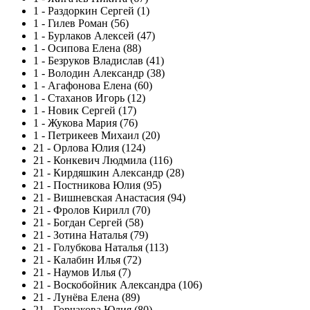
1
-
Раздоркин Сергей (1)
1
-
Гилев Роман (56)
1
-
Бурлаков Алексей (47)
1
-
Осипова Елена (88)
1
-
Безруков Владислав (41)
1
-
Володин Александр (38)
1
-
Агафонова Елена (60)
1
-
Стаханов Игорь (12)
1
-
Новик Сергей (17)
1
-
Жукова Мария (76)
1
-
Петрикеев Михаил (20)
21
-
Орлова Юлия (124)
21
-
Конкевич Людмила (116)
21
-
Кирдяшкин Александр (28)
21
-
Постникова Юлия (95)
21
-
Вишневская Анастасия (94)
21
-
Фролов Кирилл (70)
21
-
Богдан Сергей (58)
21
-
Зотина Наталья (79)
21
-
Голубкова Наталья (113)
21
-
Калабин Илья (72)
21
-
Наумов Илья (7)
21
-
Воскобойник Александра (106)
21
-
Лунёва Елена (89)
21
-
Горчакова Юлия (80)