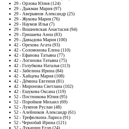
29
-
Орлова Юлия (124)
29
-
Дыкман Мария (97)
29
-
Аверьянов Александр (25)
29
-
Жукова Мария (76)
29
-
Наумов Илья (7)
29
-
Вишневская Анастасия (94)
29
-
Гришаева Анна (83)
29
-
Давыдова Мария (100)
42
-
Орехова Агата (93)
42
-
Соломонова Елена (110)
42
-
Ефанова Татьяна (77)
42
-
Логинова Татьяна (75)
42
-
Голубкова Наталья (113)
42
-
Забелина Ирина (84)
42
-
Хайцева Мария (108)
42
-
Дёмина Евгения (81)
42
-
Миронова Светлана (102)
42
-
Ешукова Оксана (119)
52
-
Постникова Юлия (95)
52
-
Поройков Михаил (69)
52
-
Лумпов Руслан (48)
52
-
Алейников Александр (61)
52
-
Трефилкина Лариса (91)
52
-
Чернобай Ирина (121)
52
-
Лукашин Егор (24)