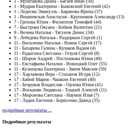
1
-
Муштакова Диана - Багаев Иван (50)
1
-
Мудрая Екатерина - Быковский Евгений (42)
1
-
Ледесма Эмануэль - Баранова Ирина (37)
1
-
Вишневская Анастасия - Крупников Александр (13)
7
-
Грехова Юлия - Филиппов Тимофей (44)
7
-
Быстрова Оксана - Бобков Валентин (21)
9
-
Велева Наталья - Тягунов Денис (34)
9
-
Лебедева Наталья - Раздоркин Сергей (1)
11
-
Василенко Наталья - Новик Сергей (17)
11
-
Бахарева Галина - Кулаков Вадим (4)
11
-
Радыгина Светлана - Гезуля Сергей (8)
11
-
Шоров Андрей - Постникова Юлия (49)
11
-
Евстафьева Наталия - Новицкий Олег (55)
11
-
Кузнецова Екатерина - Змеев Максим (59)
17
-
Харламова Вера - Стаханов Игорь (12)
17
-
Бабий Мария - Чашкин Евгений (40)
17
-
Безруков Владислав - Орлова Юлия (41)
17
-
Восканян Людмила - Тоцкий Алексей (11)
17
-
Миронова Светлана - Наумов Илья (7)
17
-
Ладик Евгения - Борисенко Давид (35)
подробные результаты ...
Подробные результаты