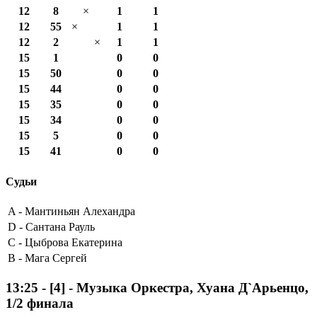
12
8
×
1
1
12
55
×
1
1
12
2
×
1
1
15
1
0
0
15
50
0
0
15
44
0
0
15
35
0
0
15
34
0
0
15
5
0
0
15
41
0
0
Судьи
A -
Мантиньян Алехандра
D -
Сантана Рауль
C -
Цыброва Екатерина
B -
Мага Сергей
13:25
-
[4]
- Музыка Оркестра, Хуана Д`Арьенцо,
1/2 финала