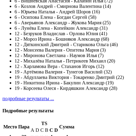
6
-
Вишневская Анастасия - Калабин Илья (72)
6
-
Козлов Андрей - Смирнова Валентина (14)
6
-
Юрьева Наталья - Андрей Шоров (16)
6
-
Осипова Елена - Богдан Сергей (58)
6
-
Аверьянов Александр - Жукова Мария (25)
6
-
Лунёва Елена - Копейкин Александр (31)
12
-
Безруков Владислав - Орлова Юлия (41)
12
-
Мороз Ирина - Бошняков Александр (68)
12
-
Дяткинский Дмитрий - Старикова Ольга (46)
12
-
Моисеева Валерия - Опитева Мария (3)
12
-
Миронова Светлана - Наумов Илья (7)
12
-
Михалёва Наталья - Петрикеев Михаил (20)
12
-
Харламова Вера - Стаханов Игорь (12)
19
-
Артëмова Валерия - Тунегов Василий (32)
19
-
Абдуллаева Виктория - Токаренко Дмитрий (22)
19
-
Никитина Ирина - Бакулин Александр (19)
19
-
Корсеева Олеся - Кирдяшкин Александр (28)
подробные результаты ...
Подробные результаты
TS
Место
Пара
Сумма
A
D
C
B
С
D