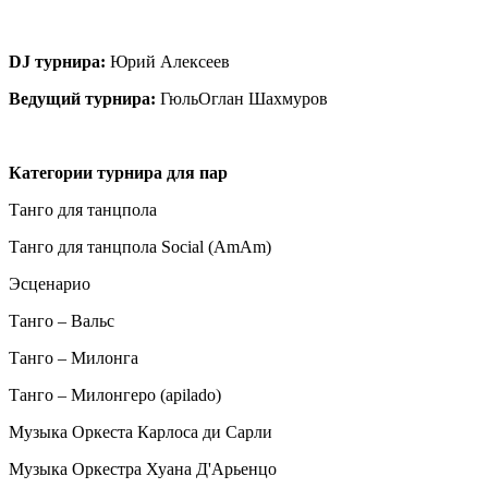
DJ
турнира:
Юрий Алексеев
Ведущий турнира:
ГюльОглан Шахмуров
Категории турнира для пар
Танго для танцпола
Танго для танцпола Social (AmAm)
Эсценарио
Танго – Вальс
Танго – Милонга
Танго – Милонгеро (apilado)
Музыка Оркеста Карлоса ди Сарли
Музыка Оркестра Хуана Д'Арьенцо