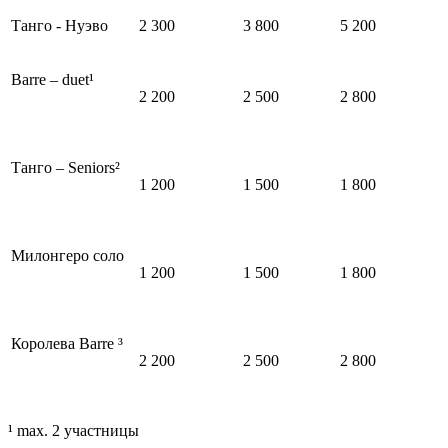
Танго - Нуэво
2 300
3 800
5 200
Barre – duet¹
2 200
2 500
2 800
Танго – Seniors²
1 200
1 500
1 800
Милонгеро соло
1 200
1 500
1 800
Королева Barre ³
2 200
2 500
2 800
¹ max. 2 участницы