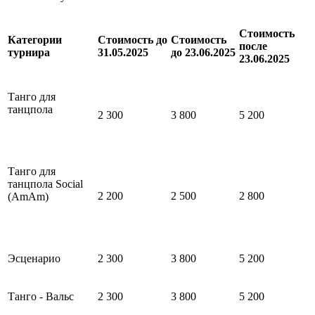
Стоимость
Категории
Стоимость до
Стоимость
после
турнира
31.05.2025
до 23.06.2025
23.06.2025
Танго для
танцпола
2 300
3 800
5 200
Танго для
танцпола Social
2 200
2 500
2 800
(AmAm)
Эсценарио
2 300
3 800
5 200
Танго - Вальс
2 300
3 800
5 200