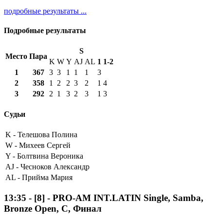
подробные результаты ...
Подробные результаты
S
Место
Пара
K
W
Y
AJ
AL
1
1-2
1
367
3
3
1
1
1
3
2
358
1
2
2
3
2
1
4
3
292
2
1
3
2
3
1
3
Судьи
K -
Телешова Полина
W -
Михеев Сергей
Y -
Болтвина Вероника
AJ -
Чесноков Александр
AL -
Прийма Мария
13:35
-
[8]
- PRO-AM INT.LATIN Single, Samba,
Bronze Open, C, Финал