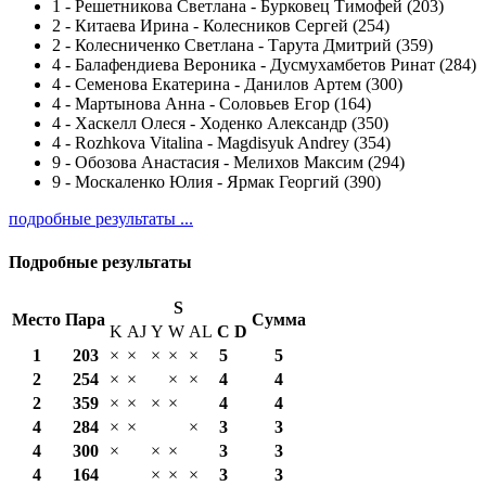
1
-
Решетникова Светлана - Бурковец Тимофей (203)
2
-
Китаева Ирина - Колесников Сергей (254)
2
-
Колесниченко Светлана - Тарута Дмитрий (359)
4
-
Балафендиева Вероника - Дусмухамбетов Ринат (284)
4
-
Семенова Екатерина - Данилов Артем (300)
4
-
Мартынова Анна - Соловьев Егор (164)
4
-
Хаскелл Олеся - Ходенко Александр (350)
4
-
Rozhkova Vitalina - Magdisyuk Andrey (354)
9
-
Обозова Анастасия - Мелихов Максим (294)
9
-
Москаленко Юлия - Ярмак Георгий (390)
подробные результаты ...
Подробные результаты
S
Место
Пара
Сумма
K
AJ
Y
W
AL
С
D
1
203
×
×
×
×
×
5
5
2
254
×
×
×
×
4
4
2
359
×
×
×
×
4
4
4
284
×
×
×
3
3
4
300
×
×
×
3
3
4
164
×
×
×
3
3