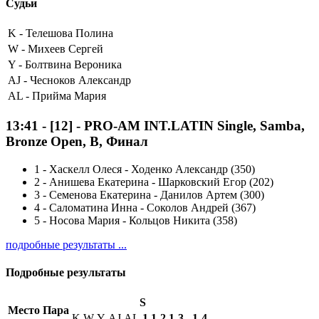
Судьи
K -
Телешова Полина
W -
Михеев Сергей
Y -
Болтвина Вероника
AJ -
Чесноков Александр
AL -
Прийма Мария
13:41
-
[12]
- PRO-AM INT.LATIN Single, Samba,
Bronze Open, B, Финал
1
-
Хаскелл Олеся - Ходенко Александр (350)
2
-
Анишева Екатерина - Шарковский Егор (202)
3
-
Семенова Екатерина - Данилов Артем (300)
4
-
Саломатина Инна - Соколов Андрей (367)
5
-
Носова Мария - Кольцов Никита (358)
подробные результаты ...
Подробные результаты
S
Место
Пара
K
W
Y
AJ
AL
1
1-2
1-3
1-4