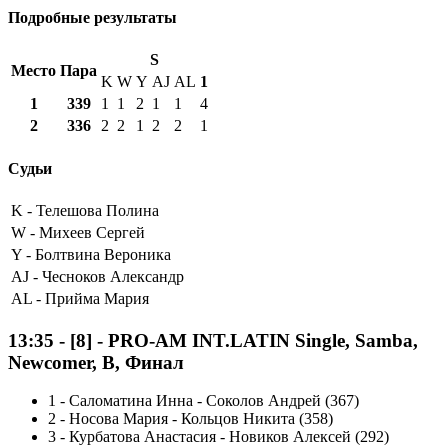
Подробные результаты
S
Место
Пара
K
W
Y
AJ
AL
1
1
339
1
1
2
1
1
4
2
336
2
2
1
2
2
1
Судьи
K -
Телешова Полина
W -
Михеев Сергей
Y -
Болтвина Вероника
AJ -
Чесноков Александр
AL -
Прийма Мария
13:35
-
[8]
- PRO-AM INT.LATIN Single, Samba,
Newcomer, B, Финал
1
-
Саломатина Инна - Соколов Андрей (367)
2
-
Носова Мария - Кольцов Никита (358)
3
-
Курбатова Анастасия - Новиков Алексей (292)