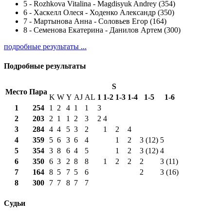
5
-
Rozhkova Vitalina - Magdisyuk Andrey (354)
6
-
Хаскелл Олеся - Ходенко Александр (350)
7
-
Мартынова Анна - Соловьев Егор (164)
8
-
Семенова Екатерина - Данилов Артем (300)
подробные результаты ...
Подробные результаты
S
Место
Пара
K
W
Y
AJ
AL
1
1-2
1-3
1-4
1-5
1-6
1
254
1
2
4
1
1
3
2
203
2
1
1
2
3
2
4
3
284
4
4
5
3
2
1
2
4
4
359
5
6
3
6
4
1
2
3 (12)
5
5
354
3
8
6
4
5
1
2
3 (12)
4
6
350
6
3
2
8
8
1
2
2
2
3 (11)
7
164
8
5
7
5
6
2
3 (16)
8
300
7
7
8
7
7
Судьи