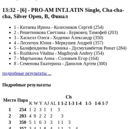
13:32
-
[6]
- PRO-AM INT.LATIN Single, Cha-cha-
cha, Silver Open, B, Финал
1
-
Китаева Ирина - Колесников Сергей (254)
2
-
Решетникова Светлана - Бурковец Тимофей (203)
3
-
Хаскелл Олеся - Ходенко Александр (350)
4
-
Лесенчук Юлия - Меркушев Андрей (357)
5
-
Балафендиева Вероника - Дусмухамбетов Ринат (284)
6
-
Rozhkova Vitalina - Magdisyuk Andrey (354)
7
-
Мартынова Анна - Соловьев Егор (164)
8
-
Семенова Екатерина - Данилов Артем (300)
подробные результаты ...
Подробные результаты
Ch
Место
Пара
K
W
Y
AJ
AL
1
1-2
1-3
1-4
1-5
1-6
1-7
1
254
1
2
3
1
1
3
2
203
4
8
2
2
2
3
3
350
5
1
6
3
3
1
1
3
4
357
3
4
1
8
4
1
1
2
4