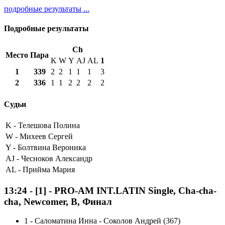
подробные результаты ...
Подробные результаты
Ch
Место
Пара
K
W
Y
AJ
AL
1
1
339
2
2
1
1
1
3
2
336
1
1
2
2
2
2
Судьи
K -
Телешова Полина
W -
Михеев Сергей
Y -
Болтвина Вероника
AJ -
Чесноков Александр
AL -
Прийма Мария
13:24
-
[1]
- PRO-AM INT.LATIN Single, Cha-cha-
cha, Newcomer, B, Финал
1
-
Саломатина Инна - Соколов Андрей (367)