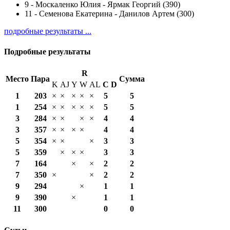
9
-
Москаленко Юлия - Ярмак Георгий (390)
11
-
Семенова Екатерина - Данилов Артем (300)
подробные результаты ...
Подробные результаты
R
Место
Пара
Сумма
K
AJ
Y
W
AL
С
D
1
203
×
×
×
×
×
5
5
1
254
×
×
×
×
×
5
5
3
284
×
×
×
×
4
4
3
357
×
×
×
×
4
4
5
354
×
×
×
3
3
5
359
×
×
×
3
3
7
164
×
×
2
2
7
350
×
×
2
2
9
294
×
1
1
9
390
×
1
1
11
300
0
0