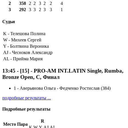
2
358
2
2
3
2
2
4
3
292
3
3
2
3
3
1
Судьи
K -
Телешова Полина
W -
Михеев Сергей
Y -
Болтвина Вероника
AJ -
Чесноков Александр
AL -
Прийма Мария
13:45
-
[15]
- PRO-AM INT.LATIN Single, Rumba,
Bronze Open, C, Финал
1
-
Аверьянова Ольга - Федченко Ростислав (384)
подробные результаты ...
Подробные результаты
R
Место
Пара
K
W
Y
AJ
AL