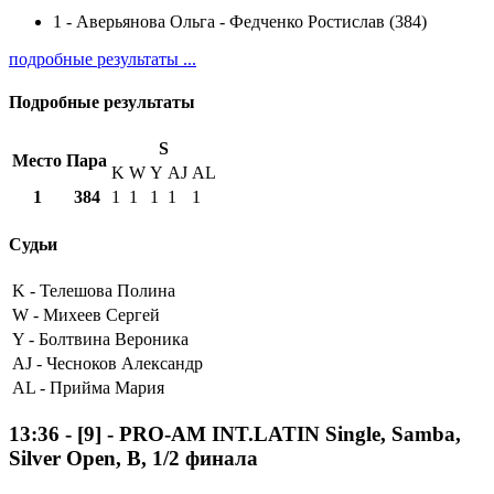
1
-
Аверьянова Ольга - Федченко Ростислав (384)
подробные результаты ...
Подробные результаты
S
Место
Пара
K
W
Y
AJ
AL
1
384
1
1
1
1
1
Судьи
K -
Телешова Полина
W -
Михеев Сергей
Y -
Болтвина Вероника
AJ -
Чесноков Александр
AL -
Прийма Мария
13:36
-
[9]
- PRO-AM INT.LATIN Single, Samba,
Silver Open, B, 1/2 финала