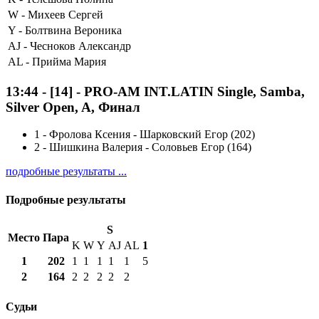
W -
Михеев Сергей
Y -
Болтвина Вероника
AJ -
Чесноков Александр
AL -
Прийма Мария
13:44
-
[14]
- PRO-AM INT.LATIN Single, Samba,
Silver Open, A, Финал
1
-
Фролова Ксения - Шарковский Егор (202)
2
-
Шишкина Валерия - Соловьев Егор (164)
подробные результаты ...
Подробные результаты
S
Место
Пара
K
W
Y
AJ
AL
1
1
202
1
1
1
1
1
5
2
164
2
2
2
2
2
Судьи