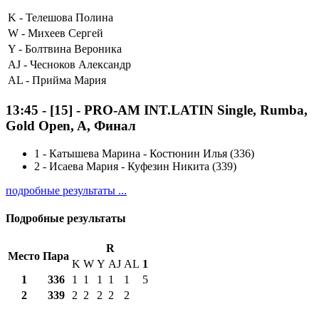
K -
Телешова Полина
W -
Михеев Сергей
Y -
Болтвина Вероника
AJ -
Чесноков Александр
AL -
Прийма Мария
13:45
-
[15]
- PRO-AM INT.LATIN Single, Rumba,
Gold Open, A, Финал
1
-
Катышева Марина - Костюнин Илья (336)
2
-
Исаева Мария - Куфезин Никита (339)
подробные результаты ...
Подробные результаты
R
Место
Пара
K
W
Y
AJ
AL
1
1
336
1
1
1
1
1
5
2
339
2
2
2
2
2