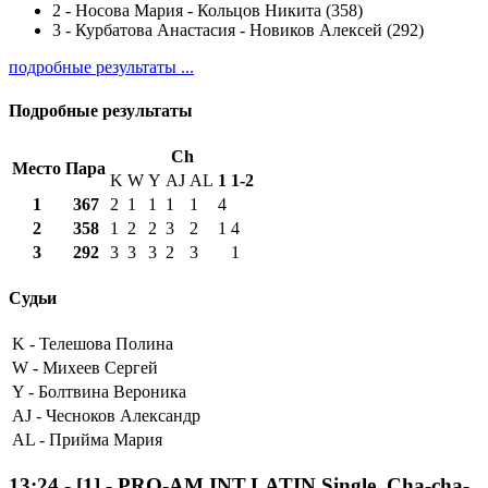
2
-
Носова Мария - Кольцов Никита (358)
3
-
Курбатова Анастасия - Новиков Алексей (292)
подробные результаты ...
Подробные результаты
Ch
Место
Пара
K
W
Y
AJ
AL
1
1-2
1
367
2
1
1
1
1
4
2
358
1
2
2
3
2
1
4
3
292
3
3
3
2
3
1
Судьи
K -
Телешова Полина
W -
Михеев Сергей
Y -
Болтвина Вероника
AJ -
Чесноков Александр
AL -
Прийма Мария
13:24
-
[1]
- PRO-AM INT.LATIN Single, Cha-cha-