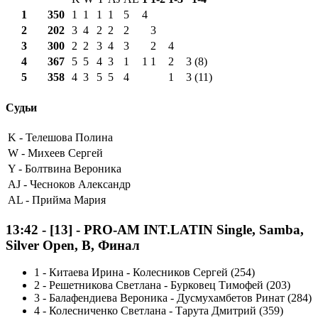
1
350
1
1
1
1
5
4
2
202
3
4
2
2
2
3
3
300
2
2
3
4
3
2
4
4
367
5
5
4
3
1
1
1
2
3 (8)
5
358
4
3
5
5
4
1
3 (11)
Судьи
K -
Телешова Полина
W -
Михеев Сергей
Y -
Болтвина Вероника
AJ -
Чесноков Александр
AL -
Прийма Мария
13:42
-
[13]
- PRO-AM INT.LATIN Single, Samba,
Silver Open, B, Финал
1
-
Китаева Ирина - Колесников Сергей (254)
2
-
Решетникова Светлана - Бурковец Тимофей (203)
3
-
Балафендиева Вероника - Дусмухамбетов Ринат (284)
4
-
Колесниченко Светлана - Тарута Дмитрий (359)