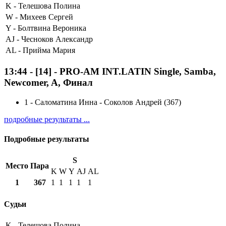
K -
Телешова Полина
W -
Михеев Сергей
Y -
Болтвина Вероника
AJ -
Чесноков Александр
AL -
Прийма Мария
13:44
-
[14]
- PRO-AM INT.LATIN Single, Samba,
Newcomer, A, Финал
1
-
Саломатина Инна - Соколов Андрей (367)
подробные результаты ...
Подробные результаты
S
Место
Пара
K
W
Y
AJ
AL
1
367
1
1
1
1
1
Судьи
K -
Телешова Полина