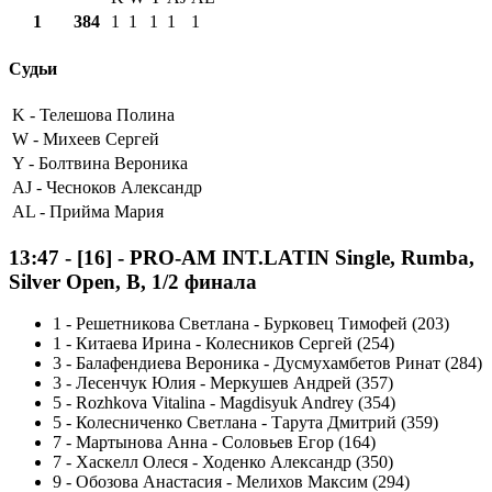
1
384
1
1
1
1
1
Судьи
K -
Телешова Полина
W -
Михеев Сергей
Y -
Болтвина Вероника
AJ -
Чесноков Александр
AL -
Прийма Мария
13:47
-
[16]
- PRO-AM INT.LATIN Single, Rumba,
Silver Open, B, 1/2 финала
1
-
Решетникова Светлана - Бурковец Тимофей (203)
1
-
Китаева Ирина - Колесников Сергей (254)
3
-
Балафендиева Вероника - Дусмухамбетов Ринат (284)
3
-
Лесенчук Юлия - Меркушев Андрей (357)
5
-
Rozhkova Vitalina - Magdisyuk Andrey (354)
5
-
Колесниченко Светлана - Тарута Дмитрий (359)
7
-
Мартынова Анна - Соловьев Егор (164)
7
-
Хаскелл Олеся - Ходенко Александр (350)
9
-
Обозова Анастасия - Мелихов Максим (294)