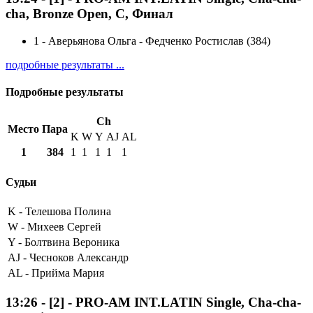
cha, Bronze Open, C, Финал
1
-
Аверьянова Ольга - Федченко Ростислав (384)
подробные результаты ...
Подробные результаты
Ch
Место
Пара
K
W
Y
AJ
AL
1
384
1
1
1
1
1
Судьи
K -
Телешова Полина
W -
Михеев Сергей
Y -
Болтвина Вероника
AJ -
Чесноков Александр
AL -
Прийма Мария
13:26
-
[2]
- PRO-AM INT.LATIN Single, Cha-cha-