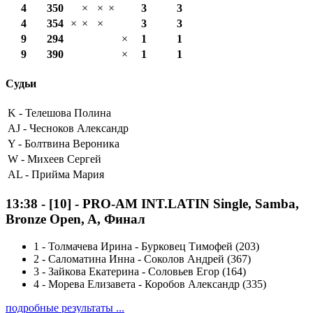
4
350
×
×
×
3
3
4
354
×
×
×
3
3
9
294
×
1
1
9
390
×
1
1
Судьи
K -
Телешова Полина
AJ -
Чесноков Александр
Y -
Болтвина Вероника
W -
Михеев Сергей
AL -
Прийма Мария
13:38
-
[10]
- PRO-AM INT.LATIN Single, Samba,
Bronze Open, A, Финал
1
-
Толмачева Ирина - Бурковец Тимофей (203)
2
-
Саломатина Инна - Соколов Андрей (367)
3
-
Зайкова Екатерина - Соловьев Егор (164)
4
-
Морева Елизавета - Коробов Александр (335)
подробные результаты ...