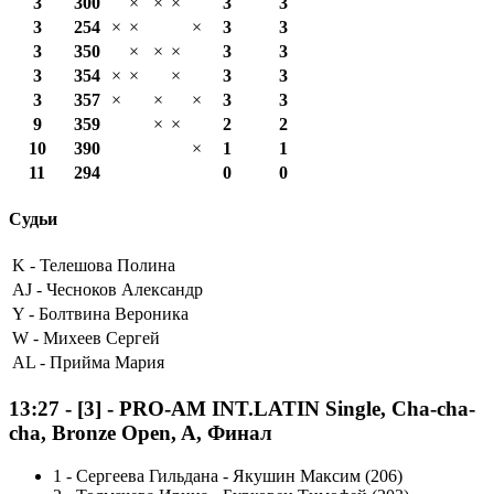
3
300
×
×
×
3
3
3
254
×
×
×
3
3
3
350
×
×
×
3
3
3
354
×
×
×
3
3
3
357
×
×
×
3
3
9
359
×
×
2
2
10
390
×
1
1
11
294
0
0
Судьи
K -
Телешова Полина
AJ -
Чесноков Александр
Y -
Болтвина Вероника
W -
Михеев Сергей
AL -
Прийма Мария
13:27
-
[3]
- PRO-AM INT.LATIN Single, Cha-cha-
cha, Bronze Open, A, Финал
1
-
Сергеева Гильдана - Якушин Максим (206)