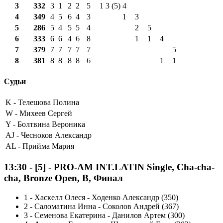
3
332
3
1
2
2
5
1
3 (5)
4
4
349
4
5
6
4
3
1
3
5
286
5
4
5
5
4
2
5
6
333
6
6
4
6
8
1
1
4
7
379
7
7
7
7
7
5
8
381
8
8
8
8
6
1
1
Судьи
K -
Телешова Полина
W -
Михеев Сергей
Y -
Болтвина Вероника
AJ -
Чесноков Александр
AL -
Прийма Мария
13:30
-
[5]
- PRO-AM INT.LATIN Single, Cha-cha-
cha, Bronze Open, B, Финал
1
-
Хаскелл Олеся - Ходенко Александр (350)
2
-
Саломатина Инна - Соколов Андрей (367)
3
-
Семенова Екатерина - Данилов Артем (300)