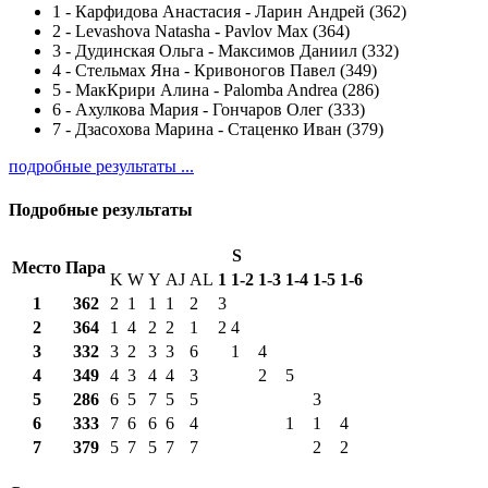
1
-
Карфидова Анастасия - Ларин Андрей (362)
2
-
Levashova Natasha - Pavlov Max (364)
3
-
Дудинская Ольга - Максимов Даниил (332)
4
-
Стельмах Яна - Кривоногов Павел (349)
5
-
МакКрири Алина - Palomba Andrea (286)
6
-
Ахулкова Мария - Гончаров Олег (333)
7
-
Дзасохова Марина - Стаценко Иван (379)
подробные результаты ...
Подробные результаты
S
Место
Пара
K
W
Y
AJ
AL
1
1-2
1-3
1-4
1-5
1-6
1
362
2
1
1
1
2
3
2
364
1
4
2
2
1
2
4
3
332
3
2
3
3
6
1
4
4
349
4
3
4
4
3
2
5
5
286
6
5
7
5
5
3
6
333
7
6
6
6
4
1
1
4
7
379
5
7
5
7
7
2
2