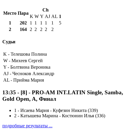
Ch
Место
Пара
K
W
Y
AJ
AL
1
1
202
1
1
1
1
1
5
2
164
2
2
2
2
2
Судьи
K -
Телешова Полина
W -
Михеев Сергей
Y -
Болтвина Вероника
AJ -
Чесноков Александр
AL -
Прийма Мария
13:35
-
[8]
- PRO-AM INT.LATIN Single, Samba,
Gold Open, A, Финал
1
-
Исаева Мария - Куфезин Никита (339)
2
-
Катышева Марина - Костюнин Илья (336)
подробные результаты ...