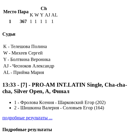
Ch
Место
Пара
K
W
Y
AJ
AL
1
367
1
1
1
1
1
Судьи
K -
Телешова Полина
W -
Михеев Сергей
Y -
Болтвина Вероника
AJ -
Чесноков Александр
AL -
Прийма Мария
13:33
-
[7]
- PRO-AM INT.LATIN Single, Cha-cha-
cha, Silver Open, A, Финал
1
-
Фролова Ксения - Шарковский Егор (202)
2
-
Шишкина Валерия - Соловьев Егор (164)
подробные результаты ...
Подробные результаты