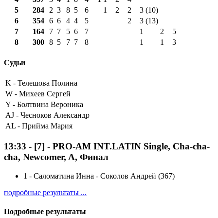
5
284
2
3
8
5
6
1
2
2
3 (10)
6
354
6
6
4
4
5
2
3 (13)
7
164
7
7
5
6
7
1
2
5
8
300
8
5
7
7
8
1
1
3
Судьи
K -
Телешова Полина
W -
Михеев Сергей
Y -
Болтвина Вероника
AJ -
Чесноков Александр
AL -
Прийма Мария
13:33
-
[7]
- PRO-AM INT.LATIN Single, Cha-cha-
cha, Newcomer, A, Финал
1
-
Саломатина Инна - Соколов Андрей (367)
подробные результаты ...
Подробные результаты