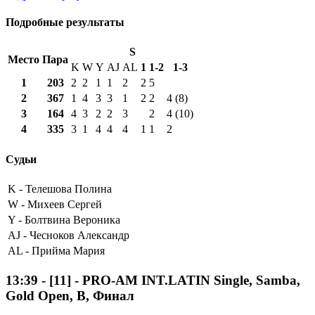
Подробные результаты
S
Место
Пара
K
W
Y
AJ
AL
1
1-2
1-3
1
203
2
2
1
1
2
2
5
2
367
1
4
3
3
1
2
2
4 (8)
3
164
4
3
2
2
3
2
4 (10)
4
335
3
1
4
4
4
1
1
2
Судьи
K -
Телешова Полина
W -
Михеев Сергей
Y -
Болтвина Вероника
AJ -
Чесноков Александр
AL -
Прийма Мария
13:39
-
[11]
- PRO-AM INT.LATIN Single, Samba,
Gold Open, B, Финал