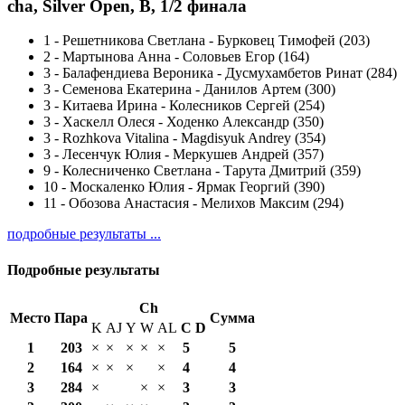
cha, Silver Open, B, 1/2 финала
1
-
Решетникова Светлана - Бурковец Тимофей (203)
2
-
Мартынова Анна - Соловьев Егор (164)
3
-
Балафендиева Вероника - Дусмухамбетов Ринат (284)
3
-
Семенова Екатерина - Данилов Артем (300)
3
-
Китаева Ирина - Колесников Сергей (254)
3
-
Хаскелл Олеся - Ходенко Александр (350)
3
-
Rozhkova Vitalina - Magdisyuk Andrey (354)
3
-
Лесенчук Юлия - Меркушев Андрей (357)
9
-
Колесниченко Светлана - Тарута Дмитрий (359)
10
-
Москаленко Юлия - Ярмак Георгий (390)
11
-
Обозова Анастасия - Мелихов Максим (294)
подробные результаты ...
Подробные результаты
Ch
Место
Пара
Сумма
K
AJ
Y
W
AL
С
D
1
203
×
×
×
×
×
5
5
2
164
×
×
×
×
4
4
3
284
×
×
×
3
3