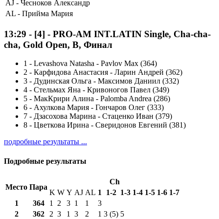
AJ -
Чесноков Александр
AL -
Прийма Мария
13:29
-
[4]
- PRO-AM INT.LATIN Single, Cha-cha-
cha, Gold Open, B, Финал
1
-
Levashova Natasha - Pavlov Max (364)
2
-
Карфидова Анастасия - Ларин Андрей (362)
3
-
Дудинская Ольга - Максимов Даниил (332)
4
-
Стельмах Яна - Кривоногов Павел (349)
5
-
МакКрири Алина - Palomba Andrea (286)
6
-
Ахулкова Мария - Гончаров Олег (333)
7
-
Дзасохова Марина - Стаценко Иван (379)
8
-
Цветкова Ирина - Сверидонов Евгений (381)
подробные результаты ...
Подробные результаты
Ch
Место
Пара
K
W
Y
AJ
AL
1
1-2
1-3
1-4
1-5
1-6
1-7
1
364
1
2
3
1
1
3
2
362
2
3
1
3
2
1
3 (5)
5