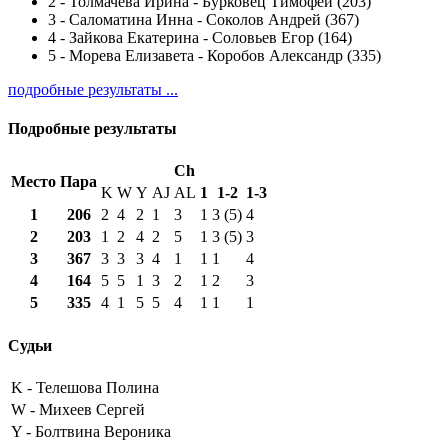
2
-
Толмачева Ирина - Бурковец Тимофей (203)
3
-
Саломатина Инна - Соколов Андрей (367)
4
-
Зайкова Екатерина - Соловьев Егор (164)
5
-
Морева Елизавета - Коробов Александр (335)
подробные результаты ...
Подробные результаты
Ch
Место
Пара
K
W
Y
AJ
AL
1
1-2
1-3
1
206
2
4
2
1
3
1
3 (5)
4
2
203
1
2
4
2
5
1
3 (5)
3
3
367
3
3
3
4
1
1
1
4
4
164
5
5
1
3
2
1
2
3
5
335
4
1
5
5
4
1
1
1
Судьи
K -
Телешова Полина
W -
Михеев Сергей
Y -
Болтвина Вероника