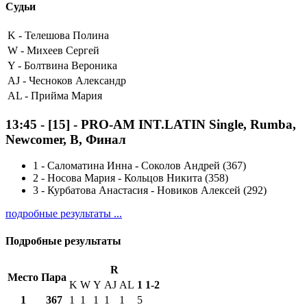
Судьи
K -
Телешова Полина
W -
Михеев Сергей
Y -
Болтвина Вероника
AJ -
Чесноков Александр
AL -
Прийма Мария
13:45
-
[15]
- PRO-AM INT.LATIN Single, Rumba,
Newcomer, B, Финал
1
-
Саломатина Инна - Соколов Андрей (367)
2
-
Носова Мария - Кольцов Никита (358)
3
-
Курбатова Анастасия - Новиков Алексей (292)
подробные результаты ...
Подробные результаты
R
Место
Пара
K
W
Y
AJ
AL
1
1-2
1
367
1
1
1
1
1
5