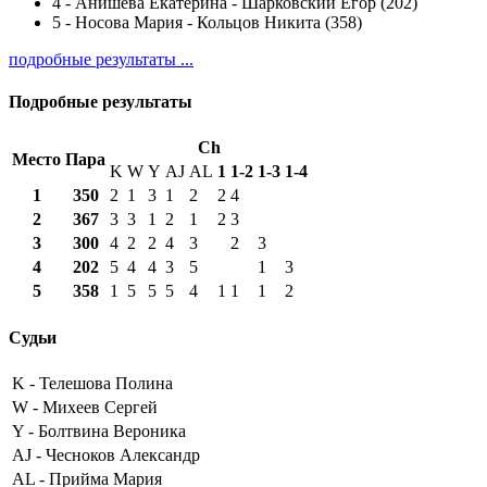
4
-
Анишева Екатерина - Шарковский Егор (202)
5
-
Носова Мария - Кольцов Никита (358)
подробные результаты ...
Подробные результаты
Ch
Место
Пара
K
W
Y
AJ
AL
1
1-2
1-3
1-4
1
350
2
1
3
1
2
2
4
2
367
3
3
1
2
1
2
3
3
300
4
2
2
4
3
2
3
4
202
5
4
4
3
5
1
3
5
358
1
5
5
5
4
1
1
1
2
Судьи
K -
Телешова Полина
W -
Михеев Сергей
Y -
Болтвина Вероника
AJ -
Чесноков Александр
AL -
Прийма Мария