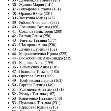
35
-
Демченко Наталья (228)
36
-
Жукова Мария (141)
37
-
Гончарова Наталья (161)
38
-
Орлова Юлия (201)
39
-
Замятина Майя (242)
39
-
Рябова Анастасия (232)
40
-
Логинова Татьяна (166)
41
-
Соколова Виктория (200)
42
-
Ратман Раиса (250)
43
-
Тенетко Татьяна (177)
43
-
Шакирова Анна (230)
43
-
Дёмина Евгения (162)
44
-
Мирошниченко Ирина (225)
44
-
Воскобойник Александра (235)
45
-
Карпова Анна (199)
46
-
Тимошенко Анна (210)
47
-
Полякова Татьяна (186)
48
-
Орехова Агата (209)
49
-
Трефилкина Лариса (163)
50
-
Гареева Регина (149)
51
-
Уфимцева Алевтина (171)
52
-
Желаук Татьяна (187)
53
-
Кириченко Наталья (148)
53
-
Пужливая Татьяна (231)
54
-
Юрасова Полина (213)