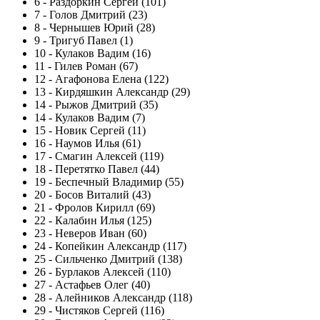
6
-
Раздоркин Сергей (101)
7
-
Голов Дмитрий (23)
8
-
Чернышев Юрий (28)
9
-
Тригуб Павел (1)
10
-
Кулаков Вадим (16)
11
-
Гилев Роман (67)
12
-
Агафонова Елена (122)
13
-
Кирдяшкин Александр (29)
14
-
Рыжов Дмитрий (35)
14
-
Кулаков Вадим (7)
15
-
Новик Сергей (11)
16
-
Наумов Илья (61)
17
-
Смагин Алексей (119)
18
-
Перетятко Павел (44)
19
-
Беспечный Владимир (55)
20
-
Босов Виталий (43)
21
-
Фролов Кирилл (69)
22
-
Калабин Илья (125)
23
-
Неверов Иван (60)
24
-
Копейкин Александр (117)
25
-
Сильченко Дмитрий (138)
26
-
Бурлаков Алексей (110)
27
-
Астафьев Олег (40)
28
-
Алейников Александр (118)
29
-
Чистяков Сергей (116)