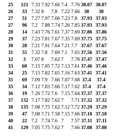
25
121
7.33
7.92
7.66
7.4
7.76
38.07
38.07
26
33
7.32
8
7.8
7.22
7.66
38
38
27
51
7.27
7.97
7.66
7.23
7.8
37.93
37.93
27
96
7.2
7.88
7.74
7.26
7.85
37.93
37.93
28
14
7.43
7.76
7.61
7.37
7.69
37.86
37.86
29
37
7.23
7.81
7.67
7.35
7.69
37.75
37.75
30
28
7.21
7.91
7.64
7.21
7.7
37.67
37.67
31
55
7.32
7.8
7.69
7.1
7.65
37.56
37.56
32
3
7.07
8
7.62
7
7.78
37.47
37.47
33
60
7.15
7.85
7.72
7.13
7.61
37.46
37.46
34
25
7.15
7.82
7.65
7.16
7.63
37.41
37.41
35
69
7.09
7.9
7.66
7.07
7.68
37.4
37.4
35
34
7.12
7.83
7.66
7.17
7.62
37.4
37.4
36
19
7.26
7.72
7.6
7.15
7.64
37.37
37.37
37
132
7.17
7.82
7.62
7
7.71
37.32
37.32
38
135
7.08
7.75
7.62
7.12
7.72
37.29
37.29
39
47
7.08
7.71
7.58
7.15
7.66
37.18
37.18
40
22
7.2
7.74
7.6
7
7.57
37.11
37.11
41
129
7.05
7.75
7.62
7
7.66
37.08
37.08