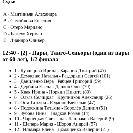
Судьи
A -
Мантиньян Алехандра
B -
Самойлова Евгения
C -
Отеро Мариано
D -
Бажехо Херман
E -
Лиандро Оливер
12:40
-
[2]
- Пары, Танго-Сеньоры (один из пары
от 60 лет), 1/2 финала
1
-
Кузнецова Ирина - Баранов Дмитрий (45)
2
-
Демченко Наталья - Раздоркин Сергей (101)
3
-
Даниленко Вера - Рябцев Григорий (59)
4
-
Дербина Елена - Дацков Олег (79)
5
-
Квак Ирина - Норкин Никита (80)
6
-
Ольга Селицкая - Крупников Александр (26)
7
-
Оня Татьяна - Юданов Вячеслав (47)
8
-
Подоскина Татьяна - Королёв Даниил (51)
9
-
Зубова Нина - Гладков Роман (14)
10
-
Чарнецкая Светлана - Ланшаков Валерий (9)
11
-
Шапарь Мария - Шоров Андрей (57)
12
-
Ильмара Елена - Домащенко Валерий (21)