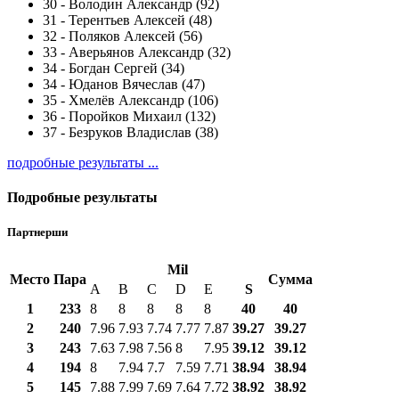
30
-
Володин Александр (92)
31
-
Терентьев Алексей (48)
32
-
Поляков Алексей (56)
33
-
Аверьянов Александр (32)
34
-
Богдан Сергей (34)
34
-
Юданов Вячеслав (47)
35
-
Хмелëв Александр (106)
36
-
Поройков Михаил (132)
37
-
Безруков Владислав (38)
подробные результаты ...
Подробные результаты
Партнерши
Mil
Место
Пара
Сумма
A
B
C
D
E
S
1
233
8
8
8
8
8
40
40
2
240
7.96
7.93
7.74
7.77
7.87
39.27
39.27
3
243
7.63
7.98
7.56
8
7.95
39.12
39.12
4
194
8
7.94
7.7
7.59
7.71
38.94
38.94
5
145
7.88
7.99
7.69
7.64
7.72
38.92
38.92