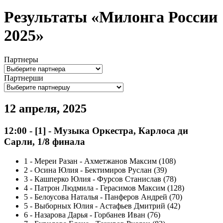
Результаты «Милонга России
2025»
Партнеры
Партнерши
12 апреля, 2025
12:00
-
[1]
- Музыка Оркестра, Карлосa ди
Сарли, 1/8 финала
1
-
Мереи Разан - Ахметжанов Максим (108)
2
-
Осина Юлия - Бектимиров Руслан (39)
3
-
Кашперко Юлия - Фурсов Станислав (78)
4
-
Патрон Людмила - Герасимов Максим (128)
5
-
Белоусова Наталья - Панферов Андрей (70)
5
-
Выборных Юлия - Астафьев Дмитрий (42)
6
-
Назарова Дарья - Горбанев Иван (76)