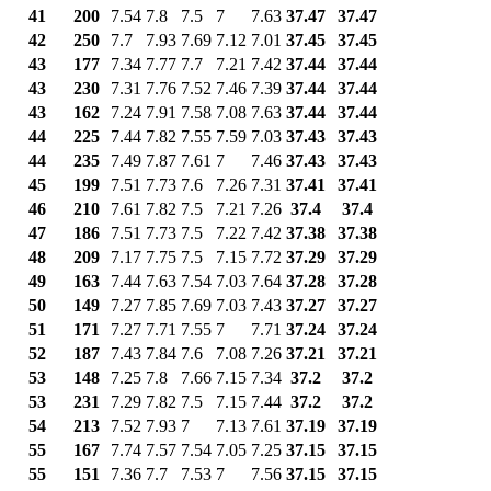
41
200
7.54
7.8
7.5
7
7.63
37.47
37.47
42
250
7.7
7.93
7.69
7.12
7.01
37.45
37.45
43
177
7.34
7.77
7.7
7.21
7.42
37.44
37.44
43
230
7.31
7.76
7.52
7.46
7.39
37.44
37.44
43
162
7.24
7.91
7.58
7.08
7.63
37.44
37.44
44
225
7.44
7.82
7.55
7.59
7.03
37.43
37.43
44
235
7.49
7.87
7.61
7
7.46
37.43
37.43
45
199
7.51
7.73
7.6
7.26
7.31
37.41
37.41
46
210
7.61
7.82
7.5
7.21
7.26
37.4
37.4
47
186
7.51
7.73
7.5
7.22
7.42
37.38
37.38
48
209
7.17
7.75
7.5
7.15
7.72
37.29
37.29
49
163
7.44
7.63
7.54
7.03
7.64
37.28
37.28
50
149
7.27
7.85
7.69
7.03
7.43
37.27
37.27
51
171
7.27
7.71
7.55
7
7.71
37.24
37.24
52
187
7.43
7.84
7.6
7.08
7.26
37.21
37.21
53
148
7.25
7.8
7.66
7.15
7.34
37.2
37.2
53
231
7.29
7.82
7.5
7.15
7.44
37.2
37.2
54
213
7.52
7.93
7
7.13
7.61
37.19
37.19
55
167
7.74
7.57
7.54
7.05
7.25
37.15
37.15
55
151
7.36
7.7
7.53
7
7.56
37.15
37.15