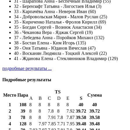
31
-
Шарапова Анна - Беспечный Владимир (55)
32
-
Берензафт Татьяна - Лигостаев Илья (3)
33
-
Карпачëва Анна - Неверов Иван (60)
34
-
Добровольская Мария - Малов Руслан (25)
35
-
Кириченко Наталья - Фролов Кирилл (69)
35
-
Богдан Сергей - Вознюк Анастасия (34)
36
-
Чеканова Вера - Яджак Сергей (19)
37
-
Лебедева Анна - Поройков Михаил (132)
38
-
Бостан Елена - Ким Игорь (135)
39
-
Оня Татьяна - Юданов Вячеслав (47)
40
-
Восканян Людмила - Тоцкий Алексей (22)
41
-
Жданова Елена - Стеклянников Владимир (129)
подробные результаты ...
Подробные результаты
TS
Место
Пара
Сумма
A
B
C
D
E
S
1
108
8
8
8
8
8
40
40
2
39
8
8
7.8
8
7.92
39.72
39.72
3
78
8
8
7.91
7.8
7.87
39.58
39.58
4
128
8
7.97
7.85
7.71
7.95
39.48
39.48