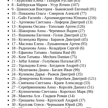
7
-
Бурилова Елена - Тахиров Руслан (83)
8
-
Байбурская Мария - Угур Ялчин (107)
9
-
Цивинская Виктория - Быковский Евгений (91)
10
-
Пиккиева Ольга - Смирнов Алексей (77)
11
-
Gallo Facundo - Архимандритова Юлиана (216)
12
-
Артемова Светлана - Лиферов Дмитрий (13)
13
-
Корнева Оксана - Топольян Артем (126)
14
-
Шакирова Анна - Черемных Вадим (27)
15
-
Вшивкова Евгения - Голов Дмитрий (23)
16
-
Кузнецова Ирина - Баранов Дмитрий (45)
17
-
Маслова Елена - Лукьяненков Артем (95)
18
-
Радионова Анна - Козадёров Сергей (6)
19
-
Ефанова Татьяна - Santana Raul (8)
20
-
Ким Татьяна - Mechura Damian (75)
21
-
Jaffar Ammar - Голубкова Наталья (87)
22
-
Удальцова Елена - Богданов Андрей (31)
23
-
Муштакова Диана - Багаев Иван (99)
24
-
Куликова Дарья - Рыжов Дмитрий (35)
25
-
Демирчиева Ксения - Воробьев Дмитрий (121)
26
-
Святкина Светлана - Краев Александр (33)
27
-
Серебрянникова Анна - Королёв Даниил (51)
27
-
Кулиниченко Светлана - Коротких Марк (96)
28
-
Макеева Ася - Гладков Роман (14)
29
-
Гришаева Анна - Крупский Андрей (37)
30
-
Крупляк Олеся - Чернышев Юрий (28)