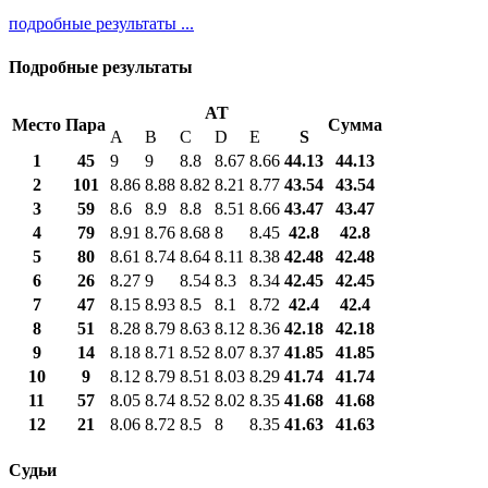
подробные результаты ...
Подробные результаты
AT
Место
Пара
Сумма
A
B
C
D
E
S
1
45
9
9
8.8
8.67
8.66
44.13
44.13
2
101
8.86
8.88
8.82
8.21
8.77
43.54
43.54
3
59
8.6
8.9
8.8
8.51
8.66
43.47
43.47
4
79
8.91
8.76
8.68
8
8.45
42.8
42.8
5
80
8.61
8.74
8.64
8.11
8.38
42.48
42.48
6
26
8.27
9
8.54
8.3
8.34
42.45
42.45
7
47
8.15
8.93
8.5
8.1
8.72
42.4
42.4
8
51
8.28
8.79
8.63
8.12
8.36
42.18
42.18
9
14
8.18
8.71
8.52
8.07
8.37
41.85
41.85
10
9
8.12
8.79
8.51
8.03
8.29
41.74
41.74
11
57
8.05
8.74
8.52
8.02
8.35
41.68
41.68
12
21
8.06
8.72
8.5
8
8.35
41.63
41.63
Судьи