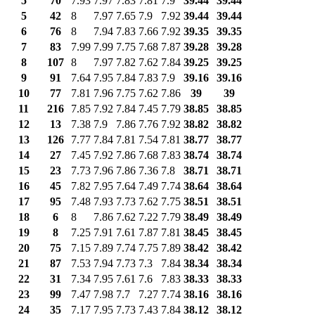
5
70
7.93
7.97
7.83
7.81
7.9
39.44
39.44
5
42
8
7.97
7.65
7.9
7.92
39.44
39.44
6
76
8
7.94
7.83
7.66
7.92
39.35
39.35
7
83
7.99
7.99
7.75
7.68
7.87
39.28
39.28
8
107
8
7.97
7.82
7.62
7.84
39.25
39.25
9
91
7.64
7.95
7.84
7.83
7.9
39.16
39.16
10
77
7.81
7.96
7.75
7.62
7.86
39
39
11
216
7.85
7.92
7.84
7.45
7.79
38.85
38.85
12
13
7.38
7.9
7.86
7.76
7.92
38.82
38.82
13
126
7.77
7.84
7.81
7.54
7.81
38.77
38.77
14
27
7.45
7.92
7.86
7.68
7.83
38.74
38.74
15
23
7.73
7.96
7.86
7.36
7.8
38.71
38.71
16
45
7.82
7.95
7.64
7.49
7.74
38.64
38.64
17
95
7.48
7.93
7.73
7.62
7.75
38.51
38.51
18
6
8
7.86
7.62
7.22
7.79
38.49
38.49
19
8
7.25
7.91
7.61
7.87
7.81
38.45
38.45
20
75
7.15
7.89
7.74
7.75
7.89
38.42
38.42
21
87
7.53
7.94
7.73
7.3
7.84
38.34
38.34
22
31
7.34
7.95
7.61
7.6
7.83
38.33
38.33
23
99
7.47
7.98
7.7
7.27
7.74
38.16
38.16
24
35
7.17
7.95
7.73
7.43
7.84
38.12
38.12