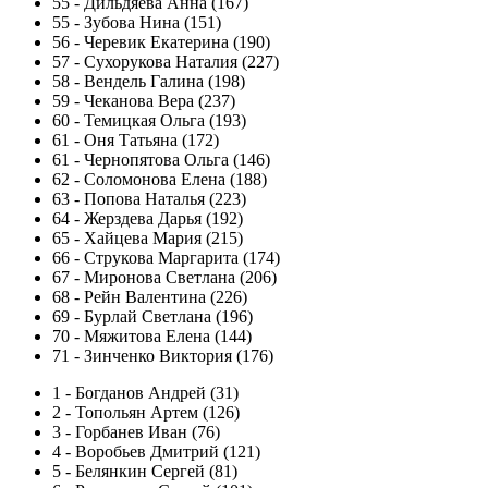
55
-
Дильдяева Анна (167)
55
-
Зубова Нина (151)
56
-
Черевик Екатерина (190)
57
-
Сухорукова Наталия (227)
58
-
Вендель Галина (198)
59
-
Чеканова Вера (237)
60
-
Темицкая Ольга (193)
61
-
Оня Татьяна (172)
61
-
Чернопятова Ольга (146)
62
-
Соломонова Елена (188)
63
-
Попова Наталья (223)
64
-
Жерздева Дарья (192)
65
-
Хайцева Мария (215)
66
-
Струкова Маргарита (174)
67
-
Миронова Светлана (206)
68
-
Рейн Валентина (226)
69
-
Бурлай Светлана (196)
70
-
Мяжитова Елена (144)
71
-
Зинченко Виктория (176)
1
-
Богданов Андрей (31)
2
-
Топольян Артем (126)
3
-
Горбанев Иван (76)
4
-
Воробьев Дмитрий (121)
5
-
Белянкин Сергей (81)