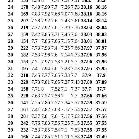
23
155
7.55
8
7.77
7.57
7.31
38.2
38.2
24
178
7.48
7.99
7.7
7.26
7.73
38.16
38.16
24
169
7.83
7.92
7.66
7.07
7.68
38.16
38.16
25
207
7.58
7.92
7.6
7.43
7.61
38.14
38.14
26
219
7.37
7.92
7.6
7.39
7.76
38.04
38.04
27
159
7.42
7.85
7.71
7.45
7.6
38.03
38.03
28
154
7.7
7.86
7.66
7.15
7.64
38.01
38.01
29
222
7.73
7.93
7.4
7.25
7.66
37.97
37.97
30
182
7.53
7.96
7.6
7.14
7.73
37.96
37.96
30
153
7.5
7.97
7.58
7.21
7.7
37.96
37.96
31
195
7.4
7.94
7.6
7.28
7.73
37.95
37.95
32
218
7.45
7.77
7.65
7.33
7.7
37.9
37.9
33
229
7.73
7.81
7.65
7.27
7.43
37.89
37.89
34
158
7.71
8
7.52
7.1
7.37
37.7
37.7
35
228
7.63
7.77
7.56
7
7.7
37.66
37.66
36
141
7.25
7.86
7.57
7.34
7.57
37.59
37.59
37
161
7.41
7.82
7.63
7.17
7.54
37.57
37.57
38
201
7.37
7.8
7.6
7.17
7.62
37.56
37.56
39
242
7.76
7.83
7.56
7.25
7.15
37.55
37.55
39
232
7.53
7.85
7.54
7.1
7.53
37.55
37.55
40
166
7.44
7.85
7.51
7.11
7.58
37.49
37.49