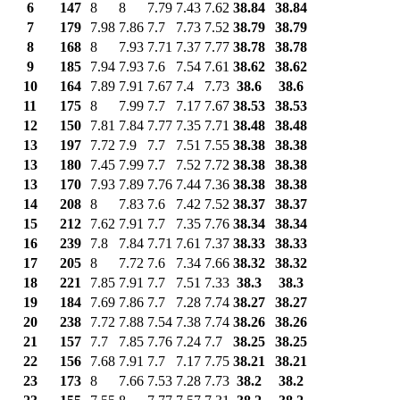
6
147
8
8
7.79
7.43
7.62
38.84
38.84
7
179
7.98
7.86
7.7
7.73
7.52
38.79
38.79
8
168
8
7.93
7.71
7.37
7.77
38.78
38.78
9
185
7.94
7.93
7.6
7.54
7.61
38.62
38.62
10
164
7.89
7.91
7.67
7.4
7.73
38.6
38.6
11
175
8
7.99
7.7
7.17
7.67
38.53
38.53
12
150
7.81
7.84
7.77
7.35
7.71
38.48
38.48
13
197
7.72
7.9
7.7
7.51
7.55
38.38
38.38
13
180
7.45
7.99
7.7
7.52
7.72
38.38
38.38
13
170
7.93
7.89
7.76
7.44
7.36
38.38
38.38
14
208
8
7.83
7.6
7.42
7.52
38.37
38.37
15
212
7.62
7.91
7.7
7.35
7.76
38.34
38.34
16
239
7.8
7.84
7.71
7.61
7.37
38.33
38.33
17
205
8
7.72
7.6
7.34
7.66
38.32
38.32
18
221
7.85
7.91
7.7
7.51
7.33
38.3
38.3
19
184
7.69
7.86
7.7
7.28
7.74
38.27
38.27
20
238
7.72
7.88
7.54
7.38
7.74
38.26
38.26
21
157
7.7
7.85
7.76
7.24
7.7
38.25
38.25
22
156
7.68
7.91
7.7
7.17
7.75
38.21
38.21
23
173
8
7.66
7.53
7.28
7.73
38.2
38.2