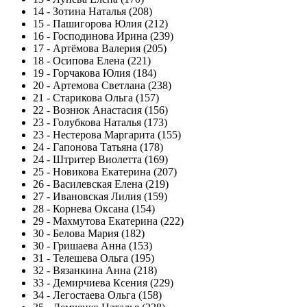
14
-
Зотина Наталья (208)
15
-
Пашигорова Юлия (212)
16
-
Господинова Ирина (239)
17
-
Артëмова Валерия (205)
18
-
Осипова Елена (221)
19
-
Горчакова Юлия (184)
20
-
Артемова Светлана (238)
21
-
Старикова Ольга (157)
22
-
Вознюк Анастасия (156)
23
-
Голубкова Наталья (173)
23
-
Нестерова Маргарита (155)
24
-
Гапонова Татьяна (178)
24
-
Штритер Виолетта (169)
25
-
Новикова Екатерина (207)
26
-
Василевская Елена (219)
27
-
Ивановская Лилия (159)
28
-
Корнева Оксана (154)
29
-
Махмутова Екатерина (222)
30
-
Белова Мария (182)
30
-
Гришаева Анна (153)
31
-
Телешева Ольга (195)
32
-
Вязанкина Анна (218)
33
-
Демирчиева Ксения (229)
34
-
Легостаева Ольга (158)