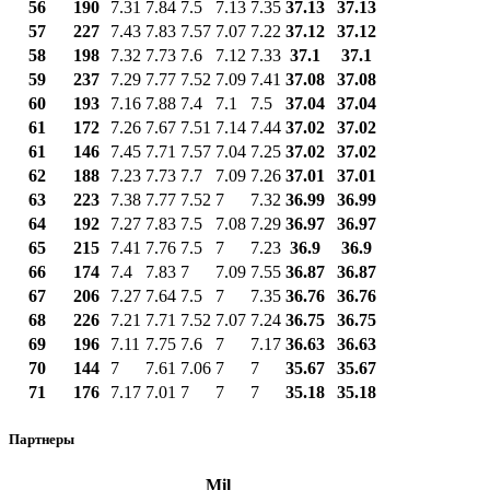
56
190
7.31
7.84
7.5
7.13
7.35
37.13
37.13
57
227
7.43
7.83
7.57
7.07
7.22
37.12
37.12
58
198
7.32
7.73
7.6
7.12
7.33
37.1
37.1
59
237
7.29
7.77
7.52
7.09
7.41
37.08
37.08
60
193
7.16
7.88
7.4
7.1
7.5
37.04
37.04
61
172
7.26
7.67
7.51
7.14
7.44
37.02
37.02
61
146
7.45
7.71
7.57
7.04
7.25
37.02
37.02
62
188
7.23
7.73
7.7
7.09
7.26
37.01
37.01
63
223
7.38
7.77
7.52
7
7.32
36.99
36.99
64
192
7.27
7.83
7.5
7.08
7.29
36.97
36.97
65
215
7.41
7.76
7.5
7
7.23
36.9
36.9
66
174
7.4
7.83
7
7.09
7.55
36.87
36.87
67
206
7.27
7.64
7.5
7
7.35
36.76
36.76
68
226
7.21
7.71
7.52
7.07
7.24
36.75
36.75
69
196
7.11
7.75
7.6
7
7.17
36.63
36.63
70
144
7
7.61
7.06
7
7
35.67
35.67
71
176
7.17
7.01
7
7
7
35.18
35.18
Партнеры
Mil