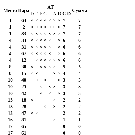
AT
Место
Пара
Сумма
D
E
F
G
H
A
B
С
D
1
64
×
×
×
×
×
×
×
7
7
1
2
×
×
×
×
×
×
×
7
7
1
83
×
×
×
×
×
×
×
7
7
4
33
×
×
×
×
×
×
6
6
4
31
×
×
×
×
×
×
6
6
4
67
×
×
×
×
×
×
6
6
4
12
×
×
×
×
×
×
6
6
8
30
×
×
×
×
×
5
5
9
15
×
×
×
×
4
4
10
40
×
×
×
3
3
10
25
×
×
×
3
3
10
42
×
×
×
3
3
13
18
×
×
2
2
13
28
×
×
2
2
13
47
×
×
2
2
16
81
×
1
1
17
65
0
0
17
61
0
0