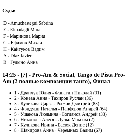
Судьи
D -
Amuchastegui Sabrina
E -
Elmadagli Murat
F -
Маринова Мария
G -
Ефимов Михаил
H -
Кайтуков Вадим
A -
Diaz Javier
B -
Гудыно Анна
14:25
-
[7]
- Pro-Am & Social, Tango de Pista Pro-
Am (2 полные композиции танго), Финал
1
-
Дранчук Юлия - Фанагин Николай (31)
2
-
Конева Анна - Тахиров Руслан (36)
3
-
Куликова Дарья - Рыжов Дмитрий (83)
4
-
Фридман Наталья - Панферов Андрей (64)
5
-
Ушакова Людмила - Богданов Андрей (33)
6
-
Никонова Алеся - Лучко Максим (2)
7
-
Куликова Ирина - Басюк Денис (12)
8
-
Шакирова Анна - Черемных Вадим (67)