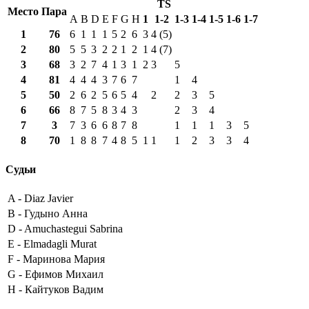
TS
Место
Пара
A
B
D
E
F
G
H
1
1-2
1-3
1-4
1-5
1-6
1-7
1
76
6
1
1
1
5
2
6
3
4 (5)
2
80
5
5
3
2
2
1
2
1
4 (7)
3
68
3
2
7
4
1
3
1
2
3
5
4
81
4
4
4
3
7
6
7
1
4
5
50
2
6
2
5
6
5
4
2
2
3
5
6
66
8
7
5
8
3
4
3
2
3
4
7
3
7
3
6
6
8
7
8
1
1
1
3
5
8
70
1
8
8
7
4
8
5
1
1
1
2
3
3
4
Судьи
A -
Diaz Javier
B -
Гудыно Анна
D -
Amuchastegui Sabrina
E -
Elmadagli Murat
F -
Маринова Мария
G -
Ефимов Михаил
H -
Кайтуков Вадим