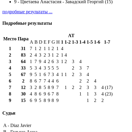
9
-
Цветаева Анастасия - Завадский Георгий (15)
подробные результаты ...
Подробные результаты
AT
Место
Пара
A
B
D
E
F
G
H
1
1-2
1-3
1-4
1-5
1-6
1-7
1
31
7
1
2
1
1
2
1
4
2
83
2
4
3
2
3
1
2
1
4
3
64
1
7
9
4
2
6
3
1
2
3
4
4
33
5
3
4
3
5
5
5
2
3
7
5
67
9
5
1
6
7
3
4
1
1
2
3
4
6
2
8
6
7
7
4
4
6
2
2
4
7
12
3
2
8
5
8
9
7
1
2
2
3
3
4 (17)
8
30
4
8
6
9
6
7
8
1
1
3
4 (23)
9
15
6
9
5
8
9
8
9
1
2
2
Судьи
A -
Diaz Javier
B -
Гудыно Анна