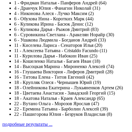
1
-
Фридман Наталья - Панферов Андрей (64)
4
-
Дранчук Юлия - Фанагин Николай (31)
4
-
Никонова Алеся - Лучко Максим (2)
6
-
Обухова Нина - Коротких Марк (44)
6
-
Куликова Ирина - Басюк Денис (12)
6
-
Куликова Дарья - Рыжов Дмитрий (83)
6
-
Суровикина Светлана - Аракелян Норайр (30)
6
-
Ушакова Людмила - Богданов Андрей (33)
11
-
Киселева Лариса - Сенаторов Илья (20)
11
-
Алексеева Татьяна - Cristaldo Facundo (11)
11
-
Курилова Дарья - Набокин Иван (25)
14
-
Кошеленко Наталья - Багаев Иван (18)
14
-
Высоцкая Марина - Мироненко Алексей (74)
16
-
Глушаева Виктория - Лиферов Дмитрий (28)
16
-
Титова Елена - Титов Евгений (42)
18
-
Крупляк Олеся - Чернышев Юрий (19)
18
-
Олейникова Екатерина - Лукьяненков Артем (26)
18
-
Цветаева Анастасия - Завадский Георгий (15)
18
-
Акатова Наталья - Краев Александр (65)
22
-
Вутано Ольга - Морозов Ярослав (47)
22
-
Еремина Татьяна - Барболин Алексей (39)
22
-
Пашигорова Юлия - Безруков Владислав (8)
подробные результаты ...