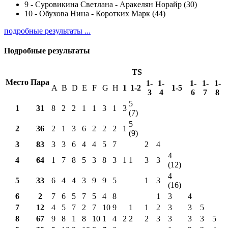
9
-
Суровикина Светлана - Аракелян Норайр (30)
10
-
Обухова Нина - Коротких Марк (44)
подробные результаты ...
Подробные результаты
TS
Место
Пара
1-
1-
1-
1-
1-
A
B
D
E
F
G
H
1
1-2
1-5
3
4
6
7
8
5
1
31
8
2
2
1
1
3
1
3
(7)
5
2
36
2
1
3
6
2
2
2
1
(9)
3
83
3
3
6
4
4
5
7
2
4
4
4
64
1
7
8
5
3
8
3
1
1
3
3
(12)
4
5
33
6
4
4
3
9
9
5
1
3
(16)
6
2
7
6
5
7
5
4
8
1
3
4
7
12
4
5
7
2
7
10
9
1
1
2
3
3
5
8
67
9
8
1
8
10
1
4
2
2
2
3
3
3
3
5