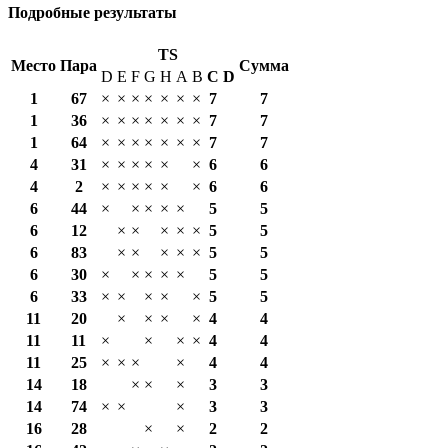
Подробные результаты
TS
Место
Пара
Сумма
D
E
F
G
H
A
B
С
D
1
67
×
×
×
×
×
×
×
7
7
1
36
×
×
×
×
×
×
×
7
7
1
64
×
×
×
×
×
×
×
7
7
4
31
×
×
×
×
×
×
6
6
4
2
×
×
×
×
×
×
6
6
6
44
×
×
×
×
×
5
5
6
12
×
×
×
×
×
5
5
6
83
×
×
×
×
×
5
5
6
30
×
×
×
×
×
5
5
6
33
×
×
×
×
×
5
5
11
20
×
×
×
×
4
4
11
11
×
×
×
×
4
4
11
25
×
×
×
×
4
4
14
18
×
×
×
3
3
14
74
×
×
×
3
3
16
28
×
×
2
2