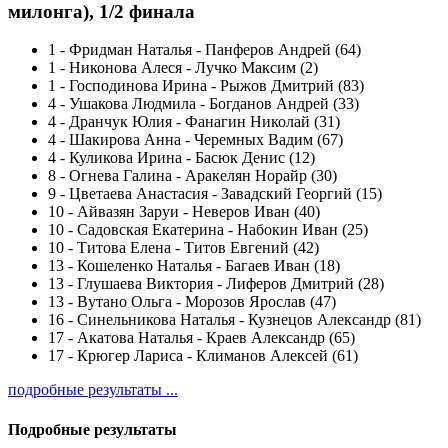
милонга), 1/2 финала
1
-
Фридман Наталья - Панферов Андрей (64)
1
-
Никонова Алеся - Лучко Максим (2)
1
-
Господинова Ирина - Рыжов Дмитрий (83)
4
-
Ушакова Людмила - Богданов Андрей (33)
4
-
Дранчук Юлия - Фанагин Николай (31)
4
-
Шакирова Анна - Черемных Вадим (67)
4
-
Куликова Ирина - Басюк Денис (12)
8
-
Огнева Галина - Аракелян Норайр (30)
9
-
Цветаева Анастасия - Завадский Георгий (15)
10
-
Айвазян Заруи - Неверов Иван (40)
10
-
Садовская Екатерина - Набокин Иван (25)
10
-
Титова Елена - Титов Евгений (42)
13
-
Кошеленко Наталья - Багаев Иван (18)
13
-
Глушаева Виктория - Лиферов Дмитрий (28)
13
-
Вутано Ольга - Морозов Ярослав (47)
16
-
Синельникова Наталья - Кузнецов Александр (81)
17
-
Акатова Наталья - Краев Александр (65)
17
-
Крюгер Лариса - Климанов Алексей (61)
подробные результаты ...
Подробные результаты