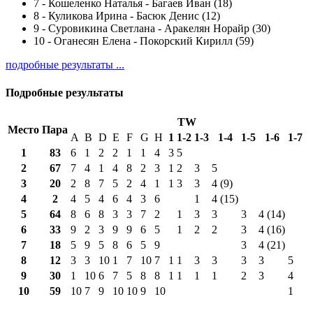
7
-
Кошеленко Наталья - Багаев Иван (18)
8
-
Куликова Ирина - Басюк Денис (12)
9
-
Суровикина Светлана - Аракелян Норайр (30)
10
-
Оганесян Елена - Покорский Кирилл (59)
подробные результаты ...
Подробные результаты
TW
Место
Пара
A
B
D
E
F
G
H
1
1-2
1-3
1-4
1-5
1-6
1-7
1
83
6
1
2
2
1
1
4
3
5
2
67
7
4
1
4
8
2
3
1
2
3
5
3
20
2
8
7
5
2
4
1
1
3
3
4 (9)
4
2
4
5
4
6
4
3
6
1
4 (15)
5
64
8
6
8
3
3
7
2
1
3
3
3
4 (14)
6
33
9
2
3
9
9
6
5
1
2
2
3
4 (16)
7
18
5
9
5
8
6
5
9
3
4 (21)
8
12
3
3
10
1
7
10
7
1
1
3
3
3
3
5
9
30
1
10
6
7
5
8
8
1
1
1
1
2
3
4
10
59
10
7
9
10
10
9
10
1