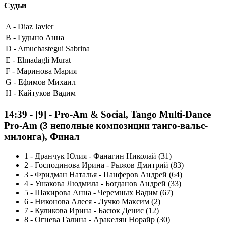
Судьи
A -
Diaz Javier
B -
Гудыно Анна
D -
Amuchastegui Sabrina
E -
Elmadagli Murat
F -
Маринова Мария
G -
Ефимов Михаил
H -
Кайтуков Вадим
14:39
-
[9]
- Pro-Am & Social, Tango Multi-Dance
Pro-Am (3 неполные композиции танго-вальс-
милонга), Финал
1
-
Дранчук Юлия - Фанагин Николай (31)
2
-
Господинова Ирина - Рыжов Дмитрий (83)
3
-
Фридман Наталья - Панферов Андрей (64)
4
-
Ушакова Людмила - Богданов Андрей (33)
5
-
Шакирова Анна - Черемных Вадим (67)
6
-
Никонова Алеся - Лучко Максим (2)
7
-
Куликова Ирина - Басюк Денис (12)
8
-
Огнева Галина - Аракелян Норайр (30)