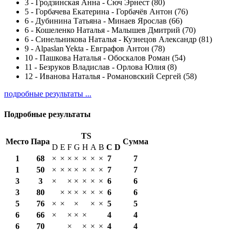
3
-
Гродзинская Анна - Сюч Эрнест (80)
5
-
Горбачева Екатерина - Горбачёв Антон (76)
6
-
Дубинина Татьяна - Минаев Ярослав (66)
6
-
Кошеленко Наталья - Малышев Дмитрий (70)
6
-
Синельникова Наталья - Кузнецов Александр (81)
9
-
Alpaslan Yekta - Евграфов Антон (78)
10
-
Пашкова Наталья - Обоскалов Роман (54)
11
-
Безруков Владислав - Орлова Юлия (8)
12
-
Иванова Наталья - Романовский Сергей (58)
подробные результаты ...
Подробные результаты
TS
Место
Пара
Сумма
D
E
F
G
H
A
B
С
D
1
68
×
×
×
×
×
×
×
7
7
1
50
×
×
×
×
×
×
×
7
7
3
3
×
×
×
×
×
×
6
6
3
80
×
×
×
×
×
×
6
6
5
76
×
×
×
×
×
5
5
6
66
×
×
×
×
4
4
6
70
×
×
×
×
4
4