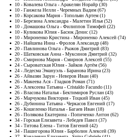
10
-
Ковалева Ольга - Аракелян Норайр (30)
10
-
Ганжела Нелли - Черемных Вадим (67)
10
-
Корсакова Мария - Топольян Артем (1)
10
-
Березина Александра - Малетин Илья (52)
10
-
Домашова Ольга - Филиппов Тимофей (22)
10
-
Куликова Юлия - Басюк Денис (12)
10
-
Мироненко Кристина - Мироненко Алексей (74)
20
-
Найшева Инна - Фролов Александр (48)
20
-
Павлинова Ольга - Рыжов Дмитрий (83)
20
-
Шатковская Анна - Муксинов Дмитрий (32)
20
-
Смирнова Мария - Смирнов Алексей (55)
24
-
Сыроватская Юлия - Зайков Артём (56)
24
-
Ледесма Эмануэль - Баранова Ирина (23)
26
-
Айвазян Заруи - Неверов Иван (40)
26
-
Макеева Ася - Гладков Роман (71)
26
-
Алексеева Татьяна - Cristaldo Facundo (11)
26
-
Власова Наталья - Бектимиров Руслан (43)
26
-
Марчукова Виктория - Тоцкий Иван (45)
26
-
Дубинина Татьяна - Черкасов Евгений (17)
26
-
Кошеленко Наталья - Багаев Иван (18)
26
-
Полякова Екатерина - Попиченко Антон (62)
34
-
Горская Елизавета - Лебедев Павел (37)
34
-
Титова Елена - Титов Евгений (42)
34
-
Пашигорова Юлия - Барболин Алексей (39)
37
-
Ковалевич Елизавета - Spina Gabriele (41)