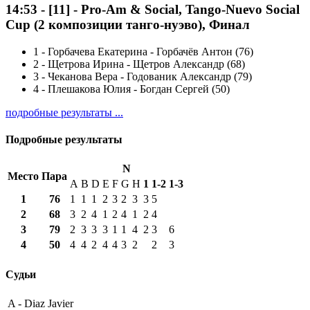
14:53
-
[11]
- Pro-Am & Social, Tango-Nuevo Social
Cup (2 композиции танго-нуэво), Финал
1
-
Горбачева Екатерина - Горбачёв Антон (76)
2
-
Щетрова Ирина - Щетров Александр (68)
3
-
Чеканова Вера - Годованик Александр (79)
4
-
Плешакова Юлия - Богдан Сергей (50)
подробные результаты ...
Подробные результаты
N
Место
Пара
A
B
D
E
F
G
H
1
1-2
1-3
1
76
1
1
1
2
3
2
3
3
5
2
68
3
2
4
1
2
4
1
2
4
3
79
2
3
3
3
1
1
4
2
3
6
4
50
4
4
2
4
4
3
2
2
3
Судьи
A -
Diaz Javier