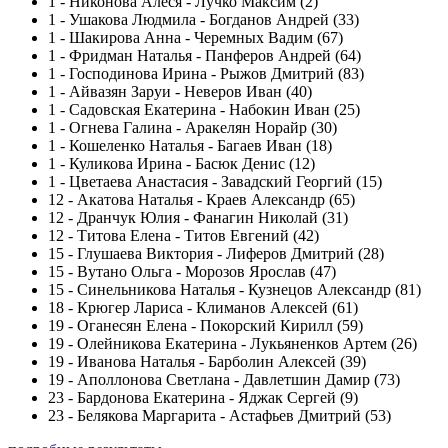
1
-
Никонова Алеся - Лучко Максим (2)
1
-
Ушакова Людмила - Богданов Андрей (33)
1
-
Шакирова Анна - Черемных Вадим (67)
1
-
Фридман Наталья - Панферов Андрей (64)
1
-
Господинова Ирина - Рыжов Дмитрий (83)
1
-
Айвазян Заруи - Неверов Иван (40)
1
-
Садовская Екатерина - Набокин Иван (25)
1
-
Огнева Галина - Аракелян Норайр (30)
1
-
Кошеленко Наталья - Багаев Иван (18)
1
-
Куликова Ирина - Басюк Денис (12)
1
-
Цветаева Анастасия - Завадский Георгий (15)
12
-
Акатова Наталья - Краев Александр (65)
12
-
Дранчук Юлия - Фанагин Николай (31)
12
-
Титова Елена - Титов Евгений (42)
15
-
Глушаева Виктория - Лиферов Дмитрий (28)
15
-
Вутано Ольга - Морозов Ярослав (47)
15
-
Синельникова Наталья - Кузнецов Александр (81)
18
-
Крюгер Лариса - Климанов Алексей (61)
19
-
Оганесян Елена - Покорский Кирилл (59)
19
-
Олейникова Екатерина - Лукьяненков Артем (26)
19
-
Иванова Наталья - Барболин Алексей (39)
19
-
Аполлонова Светлана - Давлетшин Дамир (73)
23
-
Бардонова Екатерина - Яджак Сергей (9)
23
-
Белякова Маргарита - Астафьев Дмитрий (53)