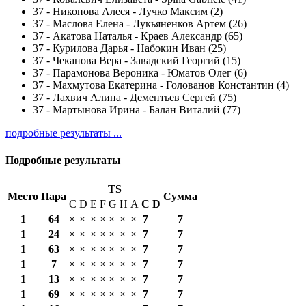
37
-
Никонова Алеся - Лучко Максим (2)
37
-
Маслова Елена - Лукьяненков Артем (26)
37
-
Акатова Наталья - Краев Александр (65)
37
-
Курилова Дарья - Набокин Иван (25)
37
-
Чеканова Вера - Завадский Георгий (15)
37
-
Парамонова Вероника - Юматов Олег (6)
37
-
Махмутова Екатерина - Голованов Константин (4)
37
-
Лахвич Алина - Дементьев Сергей (75)
37
-
Мартынова Ирина - Балан Виталий (77)
подробные результаты ...
Подробные результаты
TS
Место
Пара
Сумма
C
D
E
F
G
H
A
С
D
1
64
×
×
×
×
×
×
×
7
7
1
24
×
×
×
×
×
×
×
7
7
1
63
×
×
×
×
×
×
×
7
7
1
7
×
×
×
×
×
×
×
7
7
1
13
×
×
×
×
×
×
×
7
7
1
69
×
×
×
×
×
×
×
7
7