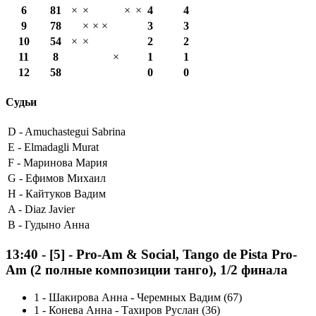
6
81
×
×
×
×
4
4
9
78
×
×
×
3
3
10
54
×
×
2
2
11
8
×
1
1
12
58
0
0
Судьи
D -
Amuchastegui Sabrina
E -
Elmadagli Murat
F -
Маринова Мария
G -
Ефимов Михаил
H -
Кайтуков Вадим
A -
Diaz Javier
B -
Гудыно Анна
13:40
-
[5]
- Pro-Am & Social, Tango de Pista Pro-
Am (2 полные композиции танго), 1/2 финала
1
-
Шакирова Анна - Черемных Вадим (67)
1
-
Конева Анна - Тахиров Руслан (36)