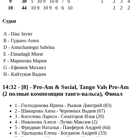
9
30
5
10
9
10
8
7
6
1
2
3
4
10
44
10
9
10
9
6
6
10
2
2
2
Судьи
A -
Diaz Javier
B -
Гудыно Анна
D -
Amuchastegui Sabrina
E -
Elmadagli Murat
F -
Маринова Мария
G -
Ефимов Михаил
H -
Кайтуков Вадим
14:32
-
[8]
- Pro-Am & Social, Tango Vals Pro-Am
(2 полные композиции танго-вальса), Финал
1
-
Господинова Ирина - Рыжов Дмитрий (83)
2
-
Шакирова Анна - Черемных Вадим (67)
3
-
Киселева Лариса - Сенаторов Илья (20)
4
-
Никонова Алеся - Лучко Максим (2)
5
-
Фридман Наталья - Панферов Андрей (64)
6
-
Удальцова Елена - Богданов Андрей (33)