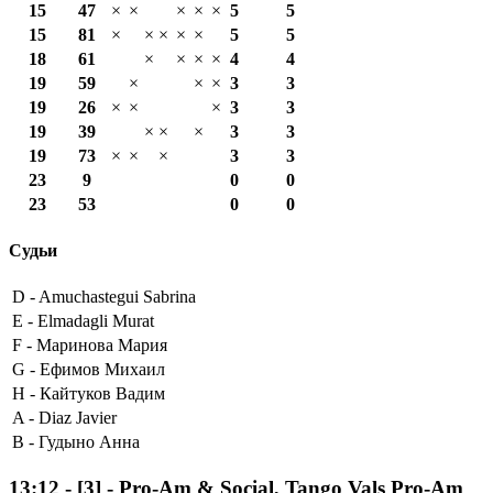
15
47
×
×
×
×
×
5
5
15
81
×
×
×
×
×
5
5
18
61
×
×
×
×
4
4
19
59
×
×
×
3
3
19
26
×
×
×
3
3
19
39
×
×
×
3
3
19
73
×
×
×
3
3
23
9
0
0
23
53
0
0
Судьи
D -
Amuchastegui Sabrina
E -
Elmadagli Murat
F -
Маринова Мария
G -
Ефимов Михаил
H -
Кайтуков Вадим
A -
Diaz Javier
B -
Гудыно Анна
13:12
-
[3]
- Pro-Am & Social, Tango Vals Pro-Am