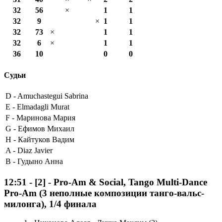
32
56
×
1
1
32
9
×
1
1
32
73
×
1
1
32
6
×
1
1
36
10
0
0
Судьи
D -
Amuchastegui Sabrina
E -
Elmadagli Murat
F -
Маринова Мария
G -
Ефимов Михаил
H -
Кайтуков Вадим
A -
Diaz Javier
B -
Гудыно Анна
12:51
-
[2]
- Pro-Am & Social, Tango Multi-Dance
Pro-Am (3 неполные композиции танго-вальс-
милонга), 1/4 финала