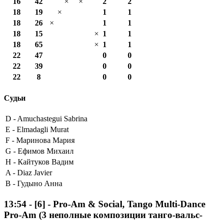
16
42
×
×
2
2
18
19
×
1
1
18
26
×
1
1
18
15
×
1
1
18
65
×
1
1
22
47
0
0
22
39
0
0
22
8
0
0
Судьи
D -
Amuchastegui Sabrina
E -
Elmadagli Murat
F -
Маринова Мария
G -
Ефимов Михаил
H -
Кайтуков Вадим
A -
Diaz Javier
B -
Гудыно Анна
13:54
-
[6]
- Pro-Am & Social, Tango Multi-Dance
Pro-Am (3 неполные композиции танго-вальс-