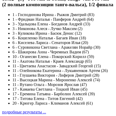
(2 полные композиции танго-вальса), 1/2 финала
1
-
Господинова Ирина - Рыжов Дмитрий (83)
1
-
Фридман Наталья - Панферов Андрей (64)
3
-
Удальцова Елена - Богданов Андрей (33)
3
-
Никонова Алеся - Лучко Максим (2)
3
-
Куликова Ирина - Басюк Денис (12)
6
-
Кошеленко Наталья - Багаев Иван (18)
6
-
Киселева Лариса - Сенаторов Илья (20)
6
-
Суровикина Светлана - Аракелян Норайр (30)
6
-
Шакирова Анна - Черемных Вадим (67)
10
-
Оганесян Елена - Покорский Кирилл (59)
11
-
Акатова Наталья - Краев Александр (65)
11
-
Цветаева Анастасия - Завадский Георгий (15)
11
-
Олейникова Екатерина - Лукьяненков Артем (26)
11
-
Глушаева Виктория - Лиферов Дмитрий (28)
11
-
Высоцкая Марина - Мироненко Алексей (74)
11
-
Вутано Ольга - Морозов Ярослав (47)
17
-
Камаева Светлана - Тоцкий Иван (45)
17
-
Еремина Татьяна - Барболин Алексей (39)
17
-
Титова Елена - Титов Евгений (42)
20
-
Крюгер Лариса - Климанов Алексей (61)
подробные результаты ...