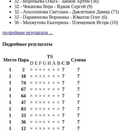
32
-
Воробьева Ольга - Зайков Артём (56)
32
-
Чеканова Вера - Яджак Сергей (9)
32
-
Аполлонова Светлана - Давлетшин Дамир (73)
32
-
Парамонова Вероника - Юматов Олег (6)
36
-
Махмутова Екатерина - Плещенков Игорь (10)
подробные результаты ...
Подробные результаты
TS
Место
Пара
Сумма
D
E
F
G
H
A
B
С
D
1
2
×
×
×
×
×
×
×
7
7
1
18
×
×
×
×
×
×
×
7
7
1
74
×
×
×
×
×
×
×
7
7
1
67
×
×
×
×
×
×
×
7
7
1
64
×
×
×
×
×
×
×
7
7
1
47
×
×
×
×
×
×
×
7
7
1
83
×
×
×
×
×
×
×
7
7
1
33
×
×
×
×
×
×
×
7
7
1
36
×
×
×
×
×
×
×
7
7
1
12
×
×
×
×
×
×
×
7
7