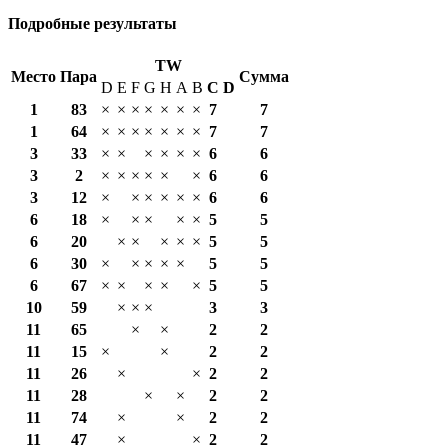
Подробные результаты
TW
Место
Пара
Сумма
D
E
F
G
H
A
B
С
D
1
83
×
×
×
×
×
×
×
7
7
1
64
×
×
×
×
×
×
×
7
7
3
33
×
×
×
×
×
×
6
6
3
2
×
×
×
×
×
×
6
6
3
12
×
×
×
×
×
×
6
6
6
18
×
×
×
×
×
5
5
6
20
×
×
×
×
×
5
5
6
30
×
×
×
×
×
5
5
6
67
×
×
×
×
×
5
5
10
59
×
×
×
3
3
11
65
×
×
2
2
11
15
×
×
2
2
11
26
×
×
2
2
11
28
×
×
2
2
11
74
×
×
2
2
11
47
×
×
2
2