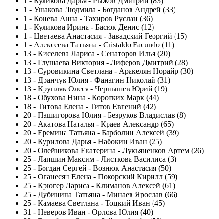
1
-
Куликова Дарья - Рыжов Дмитрий (83)
1
-
Ушакова Людмила - Богданов Андрей (33)
1
-
Конева Анна - Тахиров Руслан (36)
1
-
Куликова Ирина - Басюк Денис (12)
1
-
Цветаева Анастасия - Завадский Георгий (15)
1
-
Алексеева Татьяна - Cristaldo Facundo (11)
13
-
Киселева Лариса - Сенаторов Илья (20)
13
-
Глушаева Виктория - Лиферов Дмитрий (28)
13
-
Суровикина Светлана - Аракелян Норайр (30)
13
-
Дранчук Юлия - Фанагин Николай (31)
13
-
Крупляк Олеся - Чернышев Юрий (19)
18
-
Обухова Нина - Коротких Марк (44)
18
-
Титова Елена - Титов Евгений (42)
20
-
Пашигорова Юлия - Безруков Владислав (8)
20
-
Акатова Наталья - Краев Александр (65)
20
-
Еремина Татьяна - Барболин Алексей (39)
20
-
Курилова Дарья - Набокин Иван (25)
20
-
Олейникова Екатерина - Лукьяненков Артем (26)
25
-
Лапшин Максим - Листкова Василиса (3)
25
-
Богдан Сергей - Вознюк Анастасия (50)
25
-
Оганесян Елена - Покорский Кирилл (59)
25
-
Крюгер Лариса - Климанов Алексей (61)
25
-
Дубинина Татьяна - Минаев Ярослав (66)
25
-
Камаева Светлана - Тоцкий Иван (45)
31
-
Неверов Иван - Орлова Юлия (40)