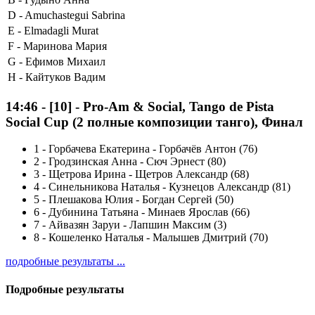
D -
Amuchastegui Sabrina
E -
Elmadagli Murat
F -
Маринова Мария
G -
Ефимов Михаил
H -
Кайтуков Вадим
14:46
-
[10]
- Pro-Am & Social, Tango de Pista
Social Cup (2 полные композиции танго), Финал
1
-
Горбачева Екатерина - Горбачёв Антон (76)
2
-
Гродзинская Анна - Сюч Эрнест (80)
3
-
Щетрова Ирина - Щетров Александр (68)
4
-
Синельникова Наталья - Кузнецов Александр (81)
5
-
Плешакова Юлия - Богдан Сергей (50)
6
-
Дубинина Татьяна - Минаев Ярослав (66)
7
-
Айвазян Заруи - Лапшин Максим (3)
8
-
Кошеленко Наталья - Малышев Дмитрий (70)
подробные результаты ...
Подробные результаты