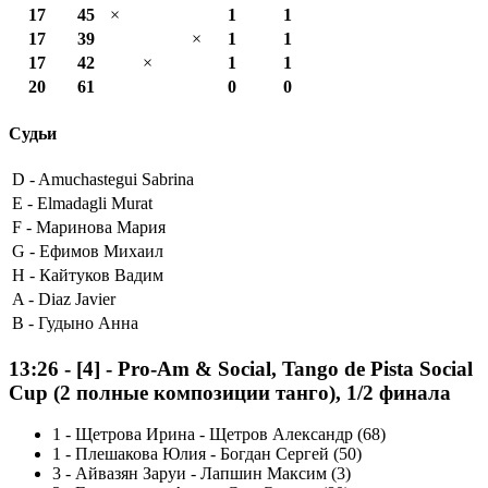
17
45
×
1
1
17
39
×
1
1
17
42
×
1
1
20
61
0
0
Судьи
D -
Amuchastegui Sabrina
E -
Elmadagli Murat
F -
Маринова Мария
G -
Ефимов Михаил
H -
Кайтуков Вадим
A -
Diaz Javier
B -
Гудыно Анна
13:26
-
[4]
- Pro-Am & Social, Tango de Pista Social
Cup (2 полные композиции танго), 1/2 финала
1
-
Щетрова Ирина - Щетров Александр (68)
1
-
Плешакова Юлия - Богдан Сергей (50)
3
-
Айвазян Заруи - Лапшин Максим (3)