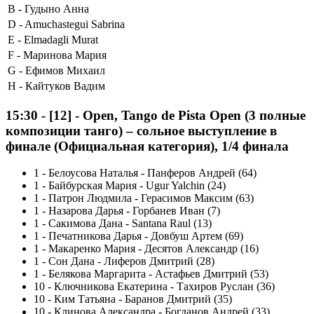
B -
Гудыно Анна
D -
Amuchastegui Sabrina
E -
Elmadagli Murat
F -
Маринова Мария
G -
Ефимов Михаил
H -
Кайтуков Вадим
15:30
-
[12]
- Open, Tango de Pista Open (3 полные
композиции танго) – сольное выступление в
финале (Официальная категория), 1/4 финала
1
-
Белоусова Наталья - Панферов Андрей (64)
1
-
Байбурская Мария - Ugur Yalchin (24)
1
-
Патрон Людмила - Герасимов Максим (63)
1
-
Назарова Дарья - Горбанев Иван (7)
1
-
Сакимова Дана - Santana Raul (13)
1
-
Печатникова Дарья - Довбуш Артем (69)
1
-
Макаренко Мария - Десятов Александр (16)
1
-
Сон Дана - Лиферов Дмитрий (28)
1
-
Белякова Маргарита - Астафьев Дмитрий (53)
10
-
Ключникова Екатерина - Тахиров Руслан (36)
10
-
Ким Татьяна - Баранов Дмитрий (35)
10
-
Клинова Александра - Богданов Андрей (33)