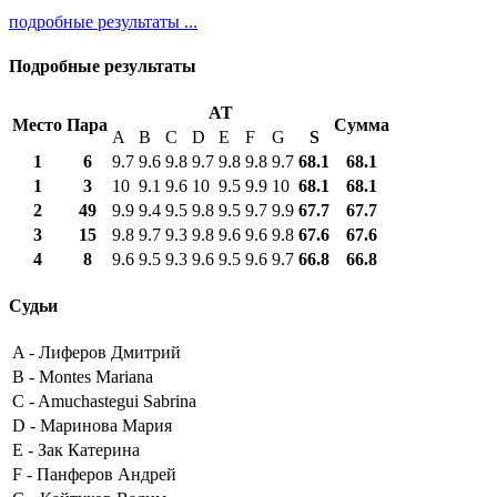
подробные результаты ...
Подробные результаты
AT
Место
Пара
Сумма
A
B
C
D
E
F
G
S
1
6
9.7
9.6
9.8
9.7
9.8
9.8
9.7
68.1
68.1
1
3
10
9.1
9.6
10
9.5
9.9
10
68.1
68.1
2
49
9.9
9.4
9.5
9.8
9.5
9.7
9.9
67.7
67.7
3
15
9.8
9.7
9.3
9.8
9.6
9.6
9.8
67.6
67.6
4
8
9.6
9.5
9.3
9.6
9.5
9.6
9.7
66.8
66.8
Судьи
A -
Лиферов Дмитрий
B -
Montes Mariana
C -
Amuchastegui Sabrina
D -
Маринова Мария
E -
Зак Катерина
F -
Панферов Андрей