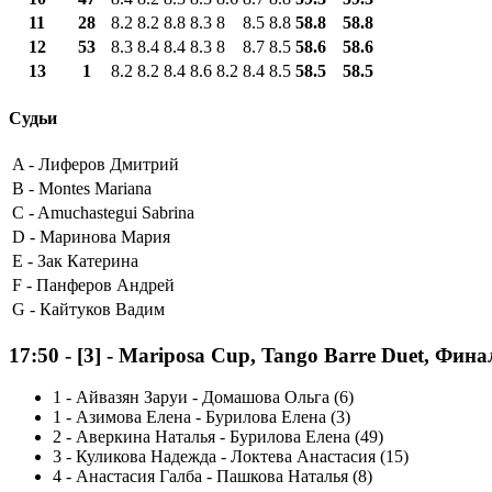
11
28
8.2
8.2
8.8
8.3
8
8.5
8.8
58.8
58.8
12
53
8.3
8.4
8.4
8.3
8
8.7
8.5
58.6
58.6
13
1
8.2
8.2
8.4
8.6
8.2
8.4
8.5
58.5
58.5
Судьи
A -
Лиферов Дмитрий
B -
Montes Mariana
C -
Amuchastegui Sabrina
D -
Маринова Мария
E -
Зак Катерина
F -
Панферов Андрей
G -
Кайтуков Вадим
17:50
-
[3]
- Mariposa Cup, Tango Barre Duet, Фина
1
-
Айвазян Заруи - Домашова Ольга (6)
1
-
Азимова Елена - Бурилова Елена (3)
2
-
Аверкина Наталья - Бурилова Елена (49)
3
-
Куликова Надежда - Локтева Анастасия (15)
4
-
Анастасия Галба - Пашкова Наталья (8)