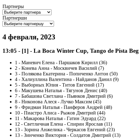
Партнеры
Партнерши
4 февраля, 2023
13:05
-
[1]
- La Boca Winter Cup, Tango de Pista Be
1
-
Маневич Елена - Паршаков Кирилл (36)
2
-
Конева Анна - Москвичев Василий (7)
3
-
Полякова Екатерина - Попиченко Антон (50)
4
-
Халиуллина Валентина - Найданов Данил (9)
5
-
Выборных Юлия - Титов Евгений (17)
6
-
Макушева Наталья - Тягунов Денис (40)
7
-
Бабашова Светлана - Пьянков Дмитрий (6)
8
-
Никонова Алеся - Лучко Максим (45)
9
-
Фридман Наталья - Панферов Андрей (48)
10
-
Пиастро Алиса - Рыжов Дмитрий (44)
11
-
Макарова Наталья - Гатин Эдуард (22)
12
-
Светличная Елена - Спирин Ярослав (11)
13
-
Зорина Анжелика - Черкасов Евгений (23)
13
-
Зинченко Виктория - Солдатов Дмитрий (13)