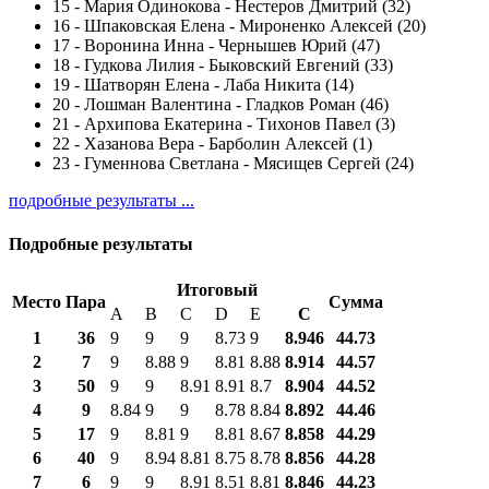
15
-
Мария Одинокова - Нестеров Дмитрий (32)
16
-
Шпаковская Елена - Мироненко Алексей (20)
17
-
Воронина Инна - Чернышев Юрий (47)
18
-
Гудкова Лилия - Быковский Евгений (33)
19
-
Шатворян Елена - Лаба Никита (14)
20
-
Лошман Валентина - Гладков Роман (46)
21
-
Архипова Екатерина - Тихонов Павел (3)
22
-
Хазанова Вера - Барболин Алексей (1)
23
-
Гуменнова Светлана - Мясищев Сергей (24)
подробные результаты ...
Подробные результаты
Итоговый
Место
Пара
Сумма
A
B
C
D
E
С
1
36
9
9
9
8.73
9
8.946
44.73
2
7
9
8.88
9
8.81
8.88
8.914
44.57
3
50
9
9
8.91
8.91
8.7
8.904
44.52
4
9
8.84
9
9
8.78
8.84
8.892
44.46
5
17
9
8.81
9
8.81
8.67
8.858
44.29
6
40
9
8.94
8.81
8.75
8.78
8.856
44.28
7
6
9
9
8.91
8.51
8.81
8.846
44.23