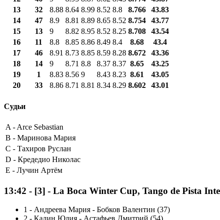
13
32
8.88
8.64
8.99
8.52
8.8
8.766
43.83
14
47
8.9
8.81
8.89
8.65
8.52
8.754
43.77
15
13
9
8.82
8.95
8.52
8.25
8.708
43.54
16
11
8.8
8.85
8.86
8.49
8.4
8.68
43.4
17
46
8.91
8.73
8.85
8.59
8.28
8.672
43.36
18
14
9
8.71
8.8
8.37
8.37
8.65
43.25
19
1
8.83
8.56
9
8.43
8.23
8.61
43.05
20
33
8.86
8.71
8.81
8.34
8.29
8.602
43.01
Судьи
A -
Arce Sebastian
B -
Маринова Мария
C -
Тахиров Руслан
D -
Кредедио Николас
E -
Лучин Артём
13:42
-
[3]
- La Boca Winter Cup, Tango de Pista In
1
-
Андреева Мария - Бобков Валентин (37)
2
-
Калин Юлия - Астафьев Дмитрий (54)