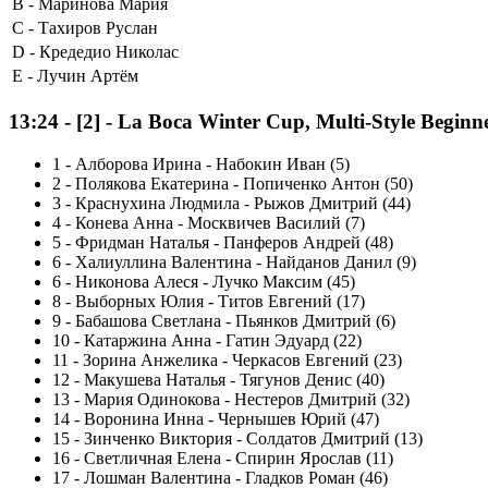
B -
Маринова Мария
C -
Тахиров Руслан
D -
Кредедио Николас
E -
Лучин Артём
13:24
-
[2]
- La Boca Winter Cup, Multi-Style Begin
1
-
Алборова Ирина - Набокин Иван (5)
2
-
Полякова Екатерина - Попиченко Антон (50)
3
-
Краснухина Людмила - Рыжов Дмитрий (44)
4
-
Конева Анна - Москвичев Василий (7)
5
-
Фридман Наталья - Панферов Андрей (48)
6
-
Халиуллина Валентина - Найданов Данил (9)
6
-
Никонова Алеся - Лучко Максим (45)
8
-
Выборных Юлия - Титов Евгений (17)
9
-
Бабашова Светлана - Пьянков Дмитрий (6)
10
-
Катаржина Анна - Гатин Эдуард (22)
11
-
Зорина Анжелика - Черкасов Евгений (23)
12
-
Макушева Наталья - Тягунов Денис (40)
13
-
Мария Одинокова - Нестеров Дмитрий (32)
14
-
Воронина Инна - Чернышев Юрий (47)
15
-
Зинченко Виктория - Солдатов Дмитрий (13)
16
-
Светличная Елена - Спирин Ярослав (11)
17
-
Лошман Валентина - Гладков Роман (46)