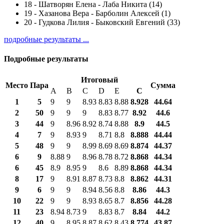
18
-
Шатворян Елена - Лаба Никита (14)
19
-
Хазанова Вера - Барболин Алексей (1)
20
-
Гудкова Лилия - Быковский Евгений (33)
подробные результаты ...
Подробные результаты
Итоговый
Место
Пара
Сумма
A
B
C
D
E
С
1
5
9
9
8.93
8.83
8.88
8.928
44.64
2
50
9
9
9
8.83
8.77
8.92
44.6
3
44
9
8.96
8.92
8.74
8.88
8.9
44.5
4
7
9
8.93
9
8.71
8.8
8.888
44.44
5
48
9
9
8.99
8.69
8.69
8.874
44.37
6
9
8.88
9
8.96
8.78
8.72
8.868
44.34
6
45
8.9
8.95
9
8.6
8.89
8.868
44.34
8
17
9
8.91
8.87
8.73
8.8
8.862
44.31
9
6
9
9
8.94
8.56
8.8
8.86
44.3
10
22
9
9
8.93
8.65
8.7
8.856
44.28
11
23
8.94
8.73
9
8.83
8.7
8.84
44.2
12
40
9
8.95
8.87
8.62
8.43
8.774
43.87