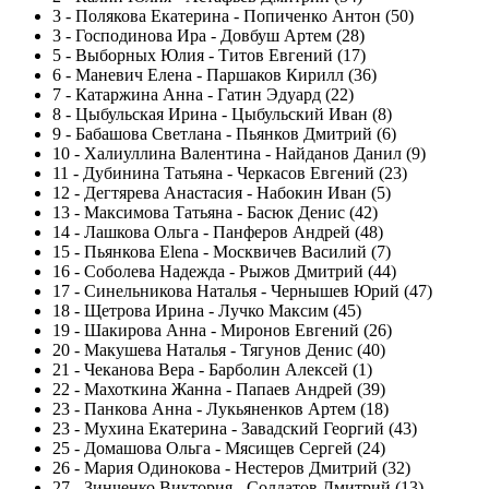
3
-
Полякова Екатерина - Попиченко Антон (50)
3
-
Господинова Ира - Довбуш Артем (28)
5
-
Выборных Юлия - Титов Евгений (17)
6
-
Маневич Елена - Паршаков Кирилл (36)
7
-
Катаржина Анна - Гатин Эдуард (22)
8
-
Цыбульская Ирина - Цыбульский Иван (8)
9
-
Бабашова Светлана - Пьянков Дмитрий (6)
10
-
Халиуллина Валентина - Найданов Данил (9)
11
-
Дубинина Татьяна - Черкасов Евгений (23)
12
-
Дегтярева Анастасия - Набокин Иван (5)
13
-
Максимова Татьяна - Басюк Денис (42)
14
-
Лашкова Ольга - Панферов Андрей (48)
15
-
Пьянкова Elena - Москвичев Василий (7)
16
-
Соболева Надежда - Рыжов Дмитрий (44)
17
-
Синельникова Наталья - Чернышев Юрий (47)
18
-
Щетрова Ирина - Лучко Максим (45)
19
-
Шакирова Анна - Миронов Евгений (26)
20
-
Макушева Наталья - Тягунов Денис (40)
21
-
Чеканова Вера - Барболин Алексей (1)
22
-
Махоткина Жанна - Папаев Андрей (39)
23
-
Панкова Анна - Лукьяненков Артем (18)
23
-
Мухина Екатерина - Завадский Георгий (43)
25
-
Домашова Ольга - Мясищев Сергей (24)
26
-
Мария Одинокова - Нестеров Дмитрий (32)
27
-
Зинченко Виктория - Солдатов Дмитрий (13)