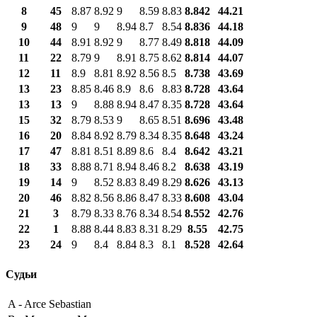
8
45
8.87
8.92
9
8.59
8.83
8.842
44.21
9
48
9
9
8.94
8.7
8.54
8.836
44.18
10
44
8.91
8.92
9
8.77
8.49
8.818
44.09
11
22
8.79
9
8.91
8.75
8.62
8.814
44.07
12
11
8.9
8.81
8.92
8.56
8.5
8.738
43.69
13
23
8.85
8.46
8.9
8.6
8.83
8.728
43.64
13
13
9
8.88
8.94
8.47
8.35
8.728
43.64
15
32
8.79
8.53
9
8.65
8.51
8.696
43.48
16
20
8.84
8.92
8.79
8.34
8.35
8.648
43.24
17
47
8.81
8.51
8.89
8.6
8.4
8.642
43.21
18
33
8.88
8.71
8.94
8.46
8.2
8.638
43.19
19
14
9
8.52
8.83
8.49
8.29
8.626
43.13
20
46
8.82
8.56
8.86
8.47
8.33
8.608
43.04
21
3
8.79
8.33
8.76
8.34
8.54
8.552
42.76
22
1
8.88
8.44
8.83
8.31
8.29
8.55
42.75
23
24
9
8.4
8.84
8.3
8.1
8.528
42.64
Судьи
A -
Arce Sebastian