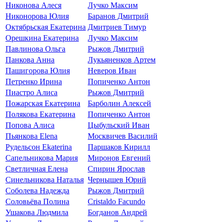
Никонова Алеся
Лучко Максим
Никонорова Юлия
Баранов Дмитрий
Октябрьская Екатерина
Дмитриев Тимур
Орешкина Екатерина
Лучко Максим
Павлинова Ольга
Рыжов Дмитрий
Панкова Анна
Лукьяненков Артем
Пашигорова Юлия
Неверов Иван
Петренко Ирина
Попиченко Антон
Пиастро Алиса
Рыжов Дмитрий
Пожарская Екатерина
Барболин Алексей
Полякова Екатерина
Попиченко Антон
Попова Алиса
Цыбульский Иван
Пьянкова Elena
Москвичев Василий
Рудельсон Ekaterina
Паршаков Кирилл
Сапельникова Мария
Миронов Евгений
Светличная Елена
Спирин Ярослав
Синельникова Наталья
Чернышев Юрий
Соболева Надежда
Рыжов Дмитрий
Соловьёва Полина
Cristaldo Facundo
Ушакова Людмила
Богданов Андрей