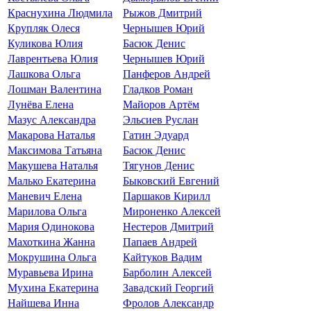
Краснухина Людмила
Рыжов Дмитрий
Крупляк Олеся
Чернышев Юрий
Куликова Юлия
Басюк Денис
Лаврентьева Юлия
Чернышев Юрий
Лашкова Ольга
Панферов Андрей
Лошман Валентина
Гладков Роман
Лунёва Елена
Майоров Артём
Мазус Александра
Эльсиев Руслан
Макарова Наталья
Гатин Эдуард
Максимова Татьяна
Басюк Денис
Макушева Наталья
Тягунов Денис
Малько Екатерина
Быковский Евгений
Маневич Елена
Паршаков Кирилл
Марилова Ольга
Мироненко Алексей
Мария Одинокова
Нестеров Дмитрий
Махоткина Жанна
Папаев Андрей
Мокрушина Ольга
Кайтуков Вадим
Муравьева Ирина
Барболин Алексей
Мухина Екатерина
Завадский Георгий
Найшева Инна
Фролов Александр