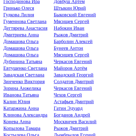
Господинова Ира
Довбуш Артем
Гринько Олеся
Штыкин Юрий
Гудкова Лилия
Быковский Евгений
Гуменнова Светлана
Мясищев Сергей
Дегтярева Анастасия
Набокин Иван
Дмитриева Анна
Рыжов Дмитрий
Домашова Ольга
Барболин Алексей
Домашова Ольга
Бунеев Антон
Домашова Ольга
Мясищев Сергей
Дубинина Татьяна
Черкасов Евгений
Евтушенко Светлана
Майоров Артём
Завадская Светлана
Завадский Георгий
Зинченко Виктория
Солдатов Дмитрий
Зорина Анжелика
Черкасов Евгений
Иванова Татьяна
Чехов Сергей
Калин Юлия
Астафьев Дмитрий
Катаржина Анна
Гатин Эдуард
Клинова Александра
Богданов Андрей
Конева Анна
Москвичев Василий
Копылова Тамара
Рыжов Дмитрий
Костылева Ольга
Дымбрылов Егений