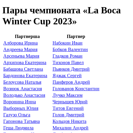
Пары чемпионата «La Boca
Winter Cup 2023»
Партнерша
Партнер
Алборова Ирина
Набокин Иван
Андреева Мария
Бобков Валентин
Арсеньева Мария
Гладков Роман
Архипова Екатерина
Тихонов Павел
Бабашова Светлана
Пьянков Дмитрий
Бардонова Екатерина
Яджак Сергей
Белоусова Наталья
Панферов Андрей
Вознюк Анастасия
Голованов Константин
Володько Анастасия
Лучко Максим
Воронина Инна
Чернышев Юрий
Выборных Юлия
Титов Евгений
Галузо Ольга
Голов Дмитрий
Гапонова Татьяна
Кольцов Никита
Геша Людмила
Михалин Андрей