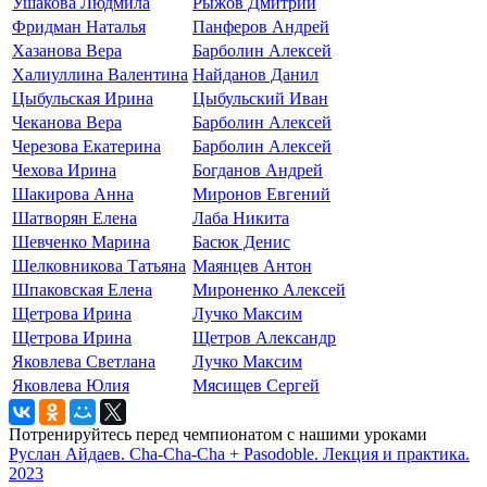
Ушакова Людмила
Рыжов Дмитрий
Фридман Наталья
Панферов Андрей
Хазанова Вера
Барболин Алексей
Халиуллина Валентина
Найданов Данил
Цыбульская Ирина
Цыбульский Иван
Чеканова Вера
Барболин Алексей
Черезова Екатерина
Барболин Алексей
Чехова Ирина
Богданов Андрей
Шакирова Анна
Миронов Евгений
Шатворян Елена
Лаба Никита
Шевченко Марина
Басюк Денис
Шелковникова Татьяна
Маянцев Антон
Шпаковская Елена
Мироненко Алексей
Щетрова Ирина
Лучко Максим
Щетрова Ирина
Щетров Александр
Яковлева Светлана
Лучко Максим
Яковлева Юлия
Мясищев Сергей
Потренируйтесь перед чемпионатом с нашими уроками
Руслан Айдаев. Cha-Cha-Cha + Pasodoble. Лекция и практика.
2023