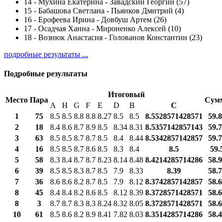
14
-
Мухина Екатерина - Завадский Георгий (57)
15
-
Бабашова Светлана - Пьянков Дмитрий (4)
16
-
Ерофеева Ирина - Довбуш Артем (26)
17
-
Осадчая Ханна - Мироненко Алексей (10)
18
-
Вознюк Анастасия - Голованов Константин (23)
подробные результаты ...
Подробные результаты
Итоговый
Место
Пара
Сум
A
H
G
F
E
D
B
С
1
75
8.5
8.5
8.8
8.8
8.27
8.5
8.5
8.5528571428571
59.
2
18
8.4
8.6
8.7
8.9
8.5
8.34
8.31
8.5357142857143
59.
3
63
8.5
8.5
8.7
8.7
8.5
8.4
8.44
8.5342857142857
59.
4
16
8.5
8.5
8.7
8.6
8.5
8.3
8.4
8.5
59.
5
58
8.3
8.4
8.7
8.7
8.23
8.14
8.48
8.4214285714286
58.
6
39
8.5
8.5
8.3
8.7
8.5
7.9
8.33
8.39
58.
7
36
8.6
8.6
8.2
8.7
8.5
7.9
8.12
8.3742857142857
58.
8
45
8.4
8.4
8.2
8.6
8.5
8.12
8.39
8.3728571428571
58.
8
3
8.7
8.7
8.3
8.3
8.24
8.32
8.05
8.3728571428571
58.
10
61
8.5
8.6
8.2
8.9
8.41
7.82
8.03
8.3514285714286
58.