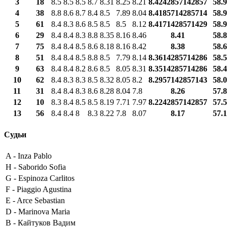
3
18
8.5
8.5
8.5
8.7
8.31
8.25
8.21
8.4242857142857
58.
4
38
8.8
8.6
8.7
8.4
8.5
7.89
8.04
8.4185714285714
58.
5
61
8.4
8.3
8.6
8.5
8.5
8.5
8.12
8.4171428571429
58.
6
29
8.4
8.4
8.3
8.8
8.35
8.16
8.46
8.41
58.
7
75
8.4
8.4
8.5
8.6
8.18
8.16
8.42
8.38
58.
8
51
8.4
8.4
8.5
8.8
8.5
7.79
8.14
8.3614285714286
58.
9
63
8.4
8.4
8.2
8.6
8.5
8.05
8.31
8.3514285714286
58.
10
62
8.4
8.3
8.3
8.5
8.32
8.05
8.2
8.2957142857143
58.
11
31
8.4
8.4
8.3
8.6
8.28
8.04
7.8
8.26
57.
12
10
8.3
8.4
8.5
8.5
8.19
7.71
7.97
8.2242857142857
57.
13
56
8.4
8.4
8
8.3
8.22
7.8
8.07
8.17
57.
Судьи
A -
Inza Pablo
H -
Saborido Sofia
G -
Espinoza Carlitos
F -
Piaggio Agustina
E -
Arce Sebastian
D -
Marinova Maria
B -
Кайтуков Вадим