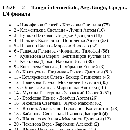
12:26
-
[2]
- Tango intermediate, Arg.Tango, Средн.,
1/4 финала
1
-
Никифоров Сергей - Клочкова Светлана (75)
2
-
Клементьева Светлана - Лучин Артем (16)
3
-
Бутыло Наталья - Лиферов Дмитрий (18)
4
-
Пальчик Екатерина - Попиченко Антон (63)
5
-
Павлыш Елена - Морозов Ярослав (32)
6
-
Гашкова Гульнара - Филиппов Тимофей (58)
7
-
Кузнецова Валерия - Бектимиров Руслан (14)
7
-
Курилова Дарья - Набокин Иван (39)
9
-
Костылева Ольга - Дымбрылов Егений (3)
10
-
Краснухина Людмила - Рыжов Дмитрий (61)
11
-
Котляревская Ольга - Беккер Станислав (45)
12
-
Пьянкова Елена - Москвичев Василий (36)
13
-
Осадчая Ханна - Мироненко Алексей (10)
14
-
Мухина Екатерина - Завадский Георгий (57)
15
-
Ерофеева Ирина - Довбуш Артем (26)
16
-
Яковлева Светлана - Лучко Максим (62)
17
-
Вознюк Анастасия - Голованов Константин (23)
18
-
Бабашова Светлана - Пьянков Дмитрий (4)
19
-
Шатковская Анна - Муксинов Дмитрий (12)
20
-
Чеканова Вера - Барболин Алексей (2)
21
-
Юрина Наталья - Тягунов Денис (73)