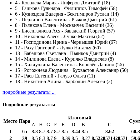
4
-
Ковалева Мария - Лиферов Дмитрий (18)
5
-
Гашкова Гульнара - Филиппов Тимофей (58)
6
-
Кузнецова Валерия - Бектимиров Руслан (14)
7
-
Перлинен Валентина - Рыжов Дмитрий (61)
8
-
Пьянкова Елена - Москвичев Василий (36)
9
-
Бисенгалиева Ася - Завадский Георгий (57)
10
-
Никонова Алеся - Лучко Максим (62)
11
-
Господинова Ирина - Чернышев Юрий (67)
12
-
Раху Григорий - Лучко Наталья (60)
13
-
Бабашова Светлана - Пьянков Дмитрий (4)
14
-
Милинова Елена - Курилко Владислав (8)
15
-
Халиуллина Валентина - Королёв Даниил (56)
15
-
Рогожнева Людмила - Бухвастов Александр (50)
17
-
Раев Евгений - Галузо Ольга (11)
18
-
Никитина Алина - Барболин Алексей (2)
подробные результаты ...
Подробные результаты
Итоговый
Место
Пара
Сум
A
H
G
F
E
D
B
С
1
65
8.8
8.7
8.7
8.7
8.5
8.44
8.5
8.62
60.
2
39
8.5
8.3
8.7
9
8.39
8.5
8.27
8.5228571428571
59.