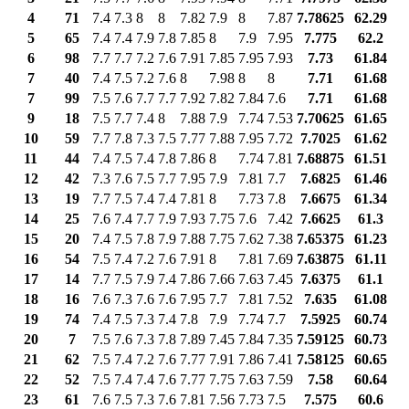
4
71
7.4
7.3
8
8
7.82
7.9
8
7.87
7.78625
62.29
5
65
7.4
7.4
7.9
7.8
7.85
8
7.9
7.95
7.775
62.2
6
98
7.7
7.7
7.2
7.6
7.91
7.85
7.95
7.93
7.73
61.84
7
40
7.4
7.5
7.2
7.6
8
7.98
8
8
7.71
61.68
7
99
7.5
7.6
7.7
7.7
7.92
7.82
7.84
7.6
7.71
61.68
9
18
7.5
7.7
7.4
8
7.88
7.9
7.74
7.53
7.70625
61.65
10
59
7.7
7.8
7.3
7.5
7.77
7.88
7.95
7.72
7.7025
61.62
11
44
7.4
7.5
7.4
7.8
7.86
8
7.74
7.81
7.68875
61.51
12
42
7.3
7.6
7.5
7.7
7.95
7.9
7.81
7.7
7.6825
61.46
13
19
7.7
7.5
7.4
7.4
7.81
8
7.73
7.8
7.6675
61.34
14
25
7.6
7.4
7.7
7.9
7.93
7.75
7.6
7.42
7.6625
61.3
15
20
7.4
7.5
7.8
7.9
7.88
7.75
7.62
7.38
7.65375
61.23
16
54
7.5
7.4
7.2
7.6
7.91
8
7.81
7.69
7.63875
61.11
17
14
7.7
7.5
7.9
7.4
7.86
7.66
7.63
7.45
7.6375
61.1
18
16
7.6
7.3
7.6
7.6
7.95
7.7
7.81
7.52
7.635
61.08
19
74
7.4
7.5
7.3
7.4
7.8
7.9
7.74
7.7
7.5925
60.74
20
7
7.5
7.6
7.3
7.8
7.89
7.45
7.84
7.35
7.59125
60.73
21
62
7.5
7.4
7.2
7.6
7.77
7.91
7.86
7.41
7.58125
60.65
22
52
7.5
7.4
7.4
7.6
7.77
7.75
7.63
7.59
7.58
60.64
23
61
7.6
7.5
7.3
7.6
7.81
7.56
7.73
7.5
7.575
60.6