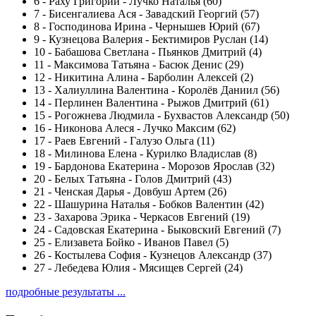
6
-
Раху Григорий - Лучко Наталья (60)
7
-
Бисенгалиева Ася - Завадский Георгий (57)
8
-
Господинова Ирина - Чернышев Юрий (67)
9
-
Кузнецова Валерия - Бектимиров Руслан (14)
10
-
Бабашова Светлана - Пьянков Дмитрий (4)
11
-
Максимова Татьяна - Басюк Денис (29)
12
-
Никитина Алина - Барболин Алексей (2)
13
-
Халиуллина Валентина - Королёв Даниил (56)
14
-
Перлинен Валентина - Рыжов Дмитрий (61)
15
-
Рогожнева Людмила - Бухвастов Александр (50)
16
-
Никонова Алеся - Лучко Максим (62)
17
-
Раев Евгений - Галузо Ольга (11)
18
-
Милинова Елена - Курилко Владислав (8)
19
-
Бардонова Екатерина - Морозов Ярослав (32)
20
-
Белых Татьяна - Голов Дмитрий (43)
21
-
Ченская Дарья - Довбуш Артем (26)
22
-
Шашурина Наталья - Бобков Валентин (42)
23
-
Захарова Эрика - Черкасов Евгений (19)
24
-
Садовская Екатерина - Быковский Евгений (7)
25
-
Елизавета Бойко - Иванов Павел (5)
26
-
Костылева София - Кузнецов Александр (37)
27
-
Лебедева Юлия - Мясищев Сергей (24)
подробные результаты ...