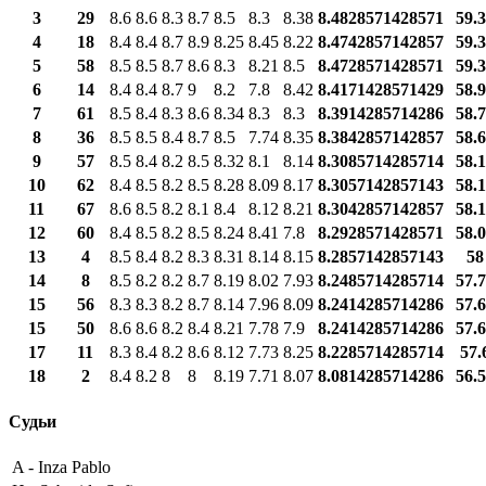
3
29
8.6
8.6
8.3
8.7
8.5
8.3
8.38
8.4828571428571
59.
4
18
8.4
8.4
8.7
8.9
8.25
8.45
8.22
8.4742857142857
59.
5
58
8.5
8.5
8.7
8.6
8.3
8.21
8.5
8.4728571428571
59.
6
14
8.4
8.4
8.7
9
8.2
7.8
8.42
8.4171428571429
58.
7
61
8.5
8.4
8.3
8.6
8.34
8.3
8.3
8.3914285714286
58.
8
36
8.5
8.5
8.4
8.7
8.5
7.74
8.35
8.3842857142857
58.
9
57
8.5
8.4
8.2
8.5
8.32
8.1
8.14
8.3085714285714
58.
10
62
8.4
8.5
8.2
8.5
8.28
8.09
8.17
8.3057142857143
58.
11
67
8.6
8.5
8.2
8.1
8.4
8.12
8.21
8.3042857142857
58.
12
60
8.4
8.5
8.2
8.5
8.24
8.41
7.8
8.2928571428571
58.
13
4
8.5
8.4
8.2
8.3
8.31
8.14
8.15
8.2857142857143
58
14
8
8.5
8.2
8.2
8.7
8.19
8.02
7.93
8.2485714285714
57.
15
56
8.3
8.3
8.2
8.7
8.14
7.96
8.09
8.2414285714286
57.
15
50
8.6
8.6
8.2
8.4
8.21
7.78
7.9
8.2414285714286
57.
17
11
8.3
8.4
8.2
8.6
8.12
7.73
8.25
8.2285714285714
57.
18
2
8.4
8.2
8
8
8.19
7.71
8.07
8.0814285714286
56.
Судьи
A -
Inza Pablo