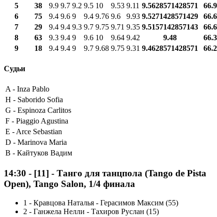
5
38
9.9
9.7
9.2
9.5
10
9.53
9.11
9.5628571428571
66.
6
75
9.4
9.6
9
9.4
9.76
9.6
9.93
9.5271428571429
66.
7
29
9.4
9.4
9.3
9.7
9.75
9.71
9.35
9.5157142857143
66.
8
63
9.3
9.4
9
9.6
10
9.64
9.42
9.48
66.
9
18
9.4
9.4
9
9.7
9.68
9.75
9.31
9.4628571428571
66.
Судьи
A -
Inza Pablo
H -
Saborido Sofia
G -
Espinoza Carlitos
F -
Piaggio Agustina
E -
Arce Sebastian
D -
Marinova Maria
B -
Кайтуков Вадим
14:30
-
[11]
- Танго для танцпола (Tango de Pista
Open), Tango Salon, 1/4 финала
1
-
Кравцова Наталья - Герасимов Максим (55)
2
-
Ганжела Нелли - Тахиров Руслан (15)