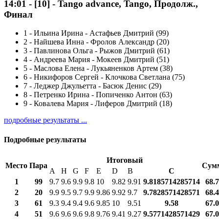
14:01
-
[10]
- Tango advance, Tango, Продолж.,
Финал
1
-
Ильина Ирина - Астафьев Дмитрий (99)
2
-
Найшева Инна - Фролов Александр (20)
3
-
Павлинова Ольга - Рыжов Дмитрий (61)
4
-
Андреева Мария - Мокеев Дмитрий (51)
5
-
Маслова Елена - Лукьяненков Артем (38)
6
-
Никифоров Сергей - Клочкова Светлана (75)
7
-
Леджер Джульетта - Басюк Денис (29)
8
-
Петренко Ирина - Попиченко Антон (63)
9
-
Ковалева Мария - Лиферов Дмитрий (18)
подробные результаты ...
Подробные результаты
Итоговый
Место
Пара
Сум
A
H
G
F
E
D
B
С
1
99
9.7
9.6
9.9
9.8
10
9.82
9.91
9.8185714285714
68.
2
20
9.9
9.5
9.7
9.9
9.86
9.92
9.7
9.7828571428571
68.
3
61
9.3
9.4
9.4
9.6
9.85
10
9.51
9.58
67.
4
51
9.6
9.6
9.6
9.8
9.76
9.41
9.27
9.5771428571429
67.