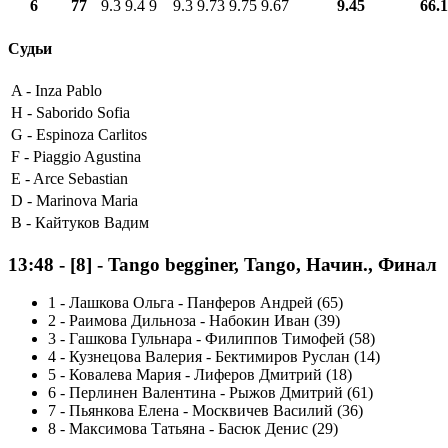
6
77
9.3
9.4
9
9.3
9.73
9.75
9.67
9.45
66.
Судьи
A -
Inza Pablo
H -
Saborido Sofia
G -
Espinoza Carlitos
F -
Piaggio Agustina
E -
Arce Sebastian
D -
Marinova Maria
B -
Кайтуков Вадим
13:48
-
[8]
- Tango begginer, Tango, Начин., Финал
1
-
Лашкова Ольга - Панферов Андрей (65)
2
-
Раимова Дильноза - Набокин Иван (39)
3
-
Гашкова Гульнара - Филиппов Тимофей (58)
4
-
Кузнецова Валерия - Бектимиров Руслан (14)
5
-
Ковалева Мария - Лиферов Дмитрий (18)
6
-
Перлинен Валентина - Рыжов Дмитрий (61)
7
-
Пьянкова Елена - Москвичев Василий (36)
8
-
Максимова Татьяна - Басюк Денис (29)