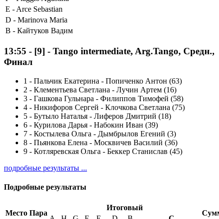
E -
Arce Sebastian
D -
Marinova Maria
B -
Кайтуков Вадим
13:55
-
[9]
- Tango intermediate, Arg.Tango, Средн.,
Финал
1
-
Пальчик Екатерина - Попиченко Антон (63)
2
-
Клементьева Светлана - Лучин Артем (16)
3
-
Гашкова Гульнара - Филиппов Тимофей (58)
4
-
Никифоров Сергей - Клочкова Светлана (75)
5
-
Бутыло Наталья - Лиферов Дмитрий (18)
6
-
Курилова Дарья - Набокин Иван (39)
7
-
Костылева Ольга - Дымбрылов Егений (3)
8
-
Пьянкова Елена - Москвичев Василий (36)
9
-
Котляревская Ольга - Беккер Станислав (45)
подробные результаты ...
Подробные результаты
Итоговый
Место
Пара
Сум
A
H
G
F
E
D
B
С