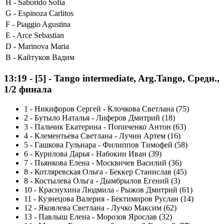
H -
Saborido Sofia
G -
Espinoza Carlitos
F -
Piaggio Agustina
E -
Arce Sebastian
D -
Marinova Maria
B -
Кайтуков Вадим
13:19
-
[5]
- Tango intermediate, Arg.Tango, Средн.,
1/2 финала
1
-
Никифоров Сергей - Клочкова Светлана (75)
2
-
Бутыло Наталья - Лиферов Дмитрий (18)
3
-
Пальчик Екатерина - Попиченко Антон (63)
4
-
Клементьева Светлана - Лучин Артем (16)
5
-
Гашкова Гульнара - Филиппов Тимофей (58)
6
-
Курилова Дарья - Набокин Иван (39)
7
-
Пьянкова Елена - Москвичев Василий (36)
8
-
Котляревская Ольга - Беккер Станислав (45)
8
-
Костылева Ольга - Дымбрылов Егений (3)
10
-
Краснухина Людмила - Рыжов Дмитрий (61)
11
-
Кузнецова Валерия - Бектимиров Руслан (14)
12
-
Яковлева Светлана - Лучко Максим (62)
13
-
Павлыш Елена - Морозов Ярослав (32)