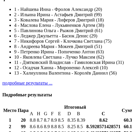
1
-
Найшева Инна - Фролов Александр (20)
2
-
Ильина Ирина - Астафьев Дмитрий (99)
3
-
Ковалева Мария - Лиферов Дмитрий (18)
4
-
Маслова Елена - Лукьяненков Артем (38)
5
-
Павлинова Ольга - Рыжов Дмитрий (61)
6
-
Леджер Джульетта - Басюк Денис (29)
7
-
Никифоров Сергей - Клочкова Светлана (75)
8
-
Андреева Мария - Мокеев Дмитрий (51)
9
-
Петренко Ирина - Попиченко Антон (63)
10
-
Яковлева Светлана - Лучко Максим (62)
11
-
Дзятковский Владислав - Гамиловская Ирина (31)
12
-
Осадчая Ханна - Мироненко Алексей (10)
13
-
Халиуллина Валентина - Королёв Даниил (56)
подробные результаты ...
Подробные результаты
Итоговый
Место
Пара
Сум
A
H
G
F
E
D
B
С
1
20
8.8
8.7
8.7
8.9
8.5
8.35
8.39
8.62
60.
2
99
8.6
8.6
8.9
8.8
8.5
8.25
8.5
8.5928571428571
60.