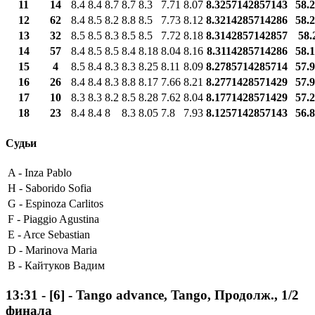
11
14
8.4
8.4
8.7
8.7
8.3
7.71
8.07
8.3257142857143
58.
12
62
8.4
8.5
8.2
8.8
8.5
7.73
8.12
8.3214285714286
58.
13
32
8.5
8.5
8.3
8.5
8.5
7.72
8.18
8.3142857142857
58.
14
57
8.4
8.5
8.5
8.4
8.18
8.04
8.16
8.3114285714286
58.
15
4
8.5
8.4
8.3
8.3
8.25
8.11
8.09
8.2785714285714
57.
16
26
8.4
8.4
8.3
8.8
8.17
7.66
8.21
8.2771428571429
57.
17
10
8.3
8.3
8.2
8.5
8.28
7.62
8.04
8.1771428571429
57.
18
23
8.4
8.4
8
8.3
8.05
7.8
7.93
8.1257142857143
56.
Судьи
A -
Inza Pablo
H -
Saborido Sofia
G -
Espinoza Carlitos
F -
Piaggio Agustina
E -
Arce Sebastian
D -
Marinova Maria
B -
Кайтуков Вадим
13:31
-
[6]
- Tango advance, Tango, Продолж., 1/2
финала