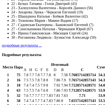
22
-
Белых Татьяна - Голов Дмитрий (43)
23
-
Халиуллина Валентина - Королёв Даниил (56)
24
-
Захарова Эрика - Черкасов Евгений (19)
25
-
Шашурина Наталья - Бобков Валентин (42)
26
-
Тихонова Мария - Мамин Вадим (17)
27
-
Садовская Екатерина - Быковский Евгений (7)
27
-
Синельникова Наталья - Чернышев Юрий (67)
29
-
Ирина Гамиловская - Мясищев Сергей (24)
30
-
Рогожнева Людмила - Бухвастов Александр (50)
подробные результаты ...
Подробные результаты
Итоговый
Место
Пара
Сум
A
H
G
F
E
D
B
С
1
75
7.8
7.7
7.8
7.7
7.8
8
7.58
7.7685714285714
54.
2
16
7.5
7.5
7.8
7.8
8
7.86
7.9
7.7657142857143
54.
3
18
7.4
7.4
7.5
7.9
8
7.92
7.94
7.7228571428571
54.
4
63
7.5
7.5
7.6
7.6
8
7.86
7.93
7.7128571428571
53.
5
32
7.6
7.7
7.7
7.7
7.83
7.81
7.63
7.71
53.
6
58
7.4
7.4
7.7
7.4
7.83
7.86
8
7.6557142857143
53.