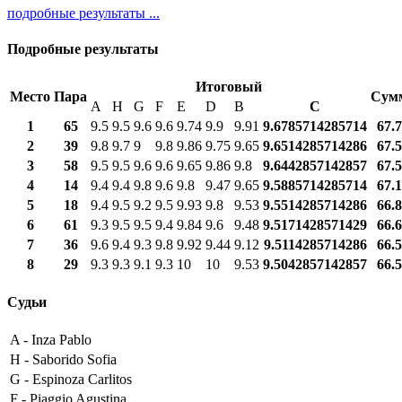
подробные результаты ...
Подробные результаты
Итоговый
Место
Пара
Сум
A
H
G
F
E
D
B
С
1
65
9.5
9.5
9.6
9.6
9.74
9.9
9.91
9.6785714285714
67.
2
39
9.8
9.7
9
9.8
9.86
9.75
9.65
9.6514285714286
67.
3
58
9.5
9.5
9.6
9.6
9.65
9.86
9.8
9.6442857142857
67.
4
14
9.4
9.4
9.8
9.6
9.8
9.47
9.65
9.5885714285714
67.
5
18
9.4
9.5
9.2
9.5
9.93
9.8
9.53
9.5514285714286
66.
6
61
9.3
9.5
9.5
9.4
9.84
9.6
9.48
9.5171428571429
66.
7
36
9.6
9.4
9.3
9.8
9.92
9.44
9.12
9.5114285714286
66.
8
29
9.3
9.3
9.1
9.3
10
10
9.53
9.5042857142857
66.
Судьи
A -
Inza Pablo
H -
Saborido Sofia
G -
Espinoza Carlitos
F -
Piaggio Agustina