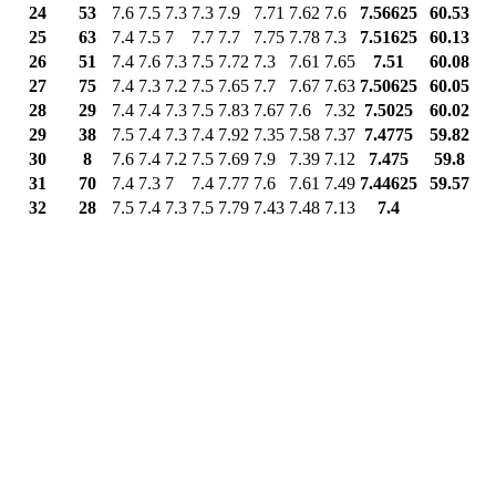
24
53
7.6
7.5
7.3
7.3
7.9
7.71
7.62
7.6
7.56625
60.53
25
63
7.4
7.5
7
7.7
7.7
7.75
7.78
7.3
7.51625
60.13
26
51
7.4
7.6
7.3
7.5
7.72
7.3
7.61
7.65
7.51
60.08
27
75
7.4
7.3
7.2
7.5
7.65
7.7
7.67
7.63
7.50625
60.05
28
29
7.4
7.4
7.3
7.5
7.83
7.67
7.6
7.32
7.5025
60.02
29
38
7.5
7.4
7.3
7.4
7.92
7.35
7.58
7.37
7.4775
59.82
30
8
7.6
7.4
7.2
7.5
7.69
7.9
7.39
7.12
7.475
59.8
31
70
7.4
7.3
7
7.4
7.77
7.6
7.61
7.49
7.44625
59.57
32
28
7.5
7.4
7.3
7.5
7.79
7.43
7.48
7.13
7.4