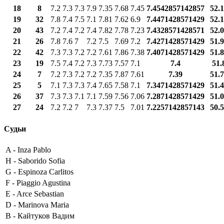
18
8
7.2
7.3
7.3
7.9
7.35
7.68
7.45
7.4542857142857
52.
19
32
7.8
7.4
7.5
7.1
7.81
7.62
6.9
7.4471428571429
52.
20
43
7.2
7.4
7.2
7.4
7.82
7.78
7.23
7.4328571428571
52.
21
26
7.8
7.6
7
7.2
7.5
7.69
7.2
7.4271428571429
51.
22
42
7.3
7.3
7.2
7.2
7.61
7.86
7.38
7.4071428571429
51.
23
19
7.5
7.4
7.2
7.3
7.73
7.57
7.1
7.4
51.
24
7
7.2
7.3
7.2
7.2
7.35
7.87
7.61
7.39
51.
25
5
7.1
7.3
7.3
7.4
7.65
7.58
7.1
7.3471428571429
51.
26
37
7.3
7.3
7.1
7.1
7.59
7.56
7.06
7.2871428571429
51.
27
24
7.2
7.2
7
7.3
7.37
7.5
7.01
7.2257142857143
50.
Судьи
A -
Inza Pablo
H -
Saborido Sofia
G -
Espinoza Carlitos
F -
Piaggio Agustina
E -
Arce Sebastian
D -
Marinova Maria
B -
Кайтуков Вадим