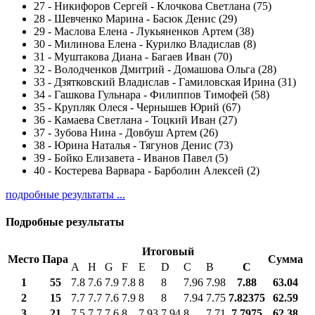
27
-
Никифоров Сергей - Клочкова Светлана (75)
28
-
Шевченко Марина - Басюк Денис (29)
29
-
Маслова Елена - Лукьяненков Артем (38)
30
-
Милинова Елена - Курилко Владислав (8)
31
-
Муштакова Диана - Багаев Иван (70)
32
-
Володченков Дмитрий - Домашова Ольга (28)
33
-
Дзятковский Владислав - Гамиловская Ирина (31)
34
-
Гашкова Гульнара - Филиппов Тимофей (58)
35
-
Крупляк Олеся - Чернышев Юрий (67)
36
-
Камаева Светлана - Тоцкий Иван (27)
37
-
Зубова Нина - Довбуш Артем (26)
38
-
Юрина Наталья - Тягунов Денис (73)
39
-
Бойко Елизавета - Иванов Павел (5)
40
-
Костерева Варвара - Барболин Алексей (2)
подробные результаты ...
Подробные результаты
Итоговый
Место
Пара
Сумма
A
H
G
F
E
D
C
B
С
1
55
7.8
7.6
7.9
7.8
8
8
7.96
7.98
7.88
63.04
2
15
7.7
7.7
7.6
7.9
8
8
7.94
7.75
7.82375
62.59
3
21
7.5
7.7
7.6
8
7.93
7.94
8
7.71
7.7975
62.38