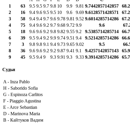
1
63
9.5
9.5
9.7
9.8
10
9.9
9.81
9.7442857142857
68.
2
16
9.4
9.6
9.5
9.5
10
9.6
9.69
9.6128571428571
67.
3
58
9.4
9.4
9.7
9.6
9.78
9.81
9.52
9.6014285714286
67.
4
75
9.4
9.6
9.2
9.7
9.68
9.72
9.9
9.6
67.
5
18
9.6
9.6
9.2
9.8
9.82
9.55
9.2
9.5385714285714
66.
6
39
9.5
9.4
9.2
9.9
9.74
9.51
9.4
9.5214285714286
66.
7
3
9.8
9.8
9.1
9.4
9.73
9.65
9.02
9.5
66.
8
36
9.6
9.6
9.2
9.2
9.87
9.41
9.1
9.4257142857143
65.
9
45
9.5
9.4
9
9.3
9.91
9.3
9.33
9.3914285714286
65.
Судьи
A -
Inza Pablo
H -
Saborido Sofia
G -
Espinoza Carlitos
F -
Piaggio Agustina
E -
Arce Sebastian
D -
Marinova Maria
B -
Кайтуков Вадим