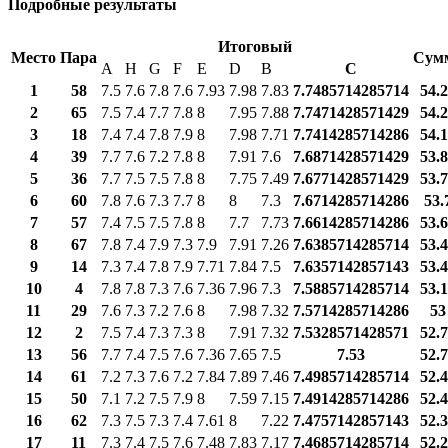
Подробные результаты
Итоговый
Место
Пара
Сум
A
H
G
F
E
D
B
С
1
58
7.5
7.6
7.8
7.6
7.93
7.98
7.83
7.7485714285714
54.
2
65
7.5
7.4
7.7
7.8
8
7.95
7.88
7.7471428571429
54.
3
18
7.4
7.4
7.8
7.9
8
7.98
7.71
7.7414285714286
54.
4
39
7.7
7.6
7.2
7.8
8
7.91
7.6
7.6871428571429
53.
5
36
7.7
7.5
7.5
7.8
8
7.75
7.49
7.6771428571429
53.
6
60
7.8
7.6
7.3
7.7
8
8
7.3
7.6714285714286
53.
7
57
7.4
7.5
7.5
7.8
8
7.7
7.73
7.6614285714286
53.
8
67
7.8
7.4
7.9
7.3
7.9
7.91
7.26
7.6385714285714
53.
9
14
7.3
7.4
7.8
7.9
7.71
7.84
7.5
7.6357142857143
53.
10
4
7.8
7.8
7.3
7.6
7.36
7.96
7.3
7.5885714285714
53.
11
29
7.6
7.3
7.2
7.6
8
7.98
7.32
7.5714285714286
53
12
2
7.5
7.4
7.3
7.3
8
7.91
7.32
7.5328571428571
52.
13
56
7.7
7.4
7.5
7.6
7.36
7.65
7.5
7.53
52.
14
61
7.2
7.3
7.6
7.2
7.84
7.89
7.46
7.4985714285714
52.
15
50
7.1
7.2
7.5
7.9
8
7.59
7.15
7.4914285714286
52.
16
62
7.3
7.5
7.3
7.4
7.61
8
7.22
7.4757142857143
52.
17
11
7.3
7.4
7.5
7.6
7.48
7.83
7.17
7.4685714285714
52.