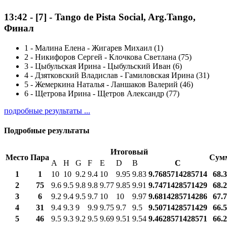
13:42
-
[7]
- Tango de Pista Social, Arg.Tango,
Финал
1
-
Малина Елена - Жигарев Михаил (1)
2
-
Никифоров Сергей - Клочкова Светлана (75)
3
-
Цыбульская Ирина - Цыбульский Иван (6)
4
-
Дзятковский Владислав - Гамиловская Ирина (31)
5
-
Жемеркина Наталья - Ланшаков Валерий (46)
6
-
Щетрова Ирина - Щетров Александр (77)
подробные результаты ...
Подробные результаты
Итоговый
Место
Пара
Сум
A
H
G
F
E
D
B
С
1
1
10
10
9.2
9.4
10
9.95
9.83
9.7685714285714
68.
2
75
9.6
9.5
9.8
9.8
9.77
9.85
9.91
9.7471428571429
68.
3
6
9.2
9.4
9.5
9.7
10
10
9.97
9.6814285714286
67.
4
31
9.4
9.3
9
9.9
9.75
9.7
9.5
9.5071428571429
66.
5
46
9.5
9.3
9.2
9.5
9.69
9.51
9.54
9.4628571428571
66.