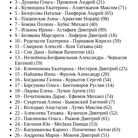
3
-
Дунаева Ольга - Прокопов Андрей (21)
4
-
Кузницина Екатерина - Ахметжанов Максим (71)
5
-
Белоусова Наталья - Панферов Андрей (65)
6
-
Пащинская Анна - Аракелян Норайр (98)
7
-
Бокова Полина - Бубис Михаил (40)
7
-
Ильина Ирина - Астафьев Дмитрий (99)
9
-
Белякова Маргарита - Лиферов Дмитрий (18)
10
-
Рудельсон Екатерина - Паршаков Кирилл (59)
11
-
Смирнов Алексей - Ким Татьяна (44)
12
-
Сон Дана - Бобков Валентин (42)
13
-
Нелюбина-Бесфамильная Александра - Черкасов
Евгений (19)
14
-
Ключникова Екатерина - Нестеров Дмитрий (25)
15
-
Найшева Инна - Фролов Александр (20)
16
-
Богданова Галина - Куркатов Сергей (54)
17
-
Барсукова Ольга - Бектимиров Руслан (14)
18
-
Лядова Елена - Лучин Артем (16)
19
-
Печатникова Дарья - Ефимов Михаил (74)
20
-
Сукретная Алина - Быковский Евгений (7)
21
-
Володько Анастасия - Лучко Максим (62)
22
-
Алексеева Татьяна - Кузнецов Дмитрий (52)
23
-
Павлинова Ольга - Рыжов Дмитрий (61)
24
-
Евгения Юн - Mechura Damian (53)
25
-
Каграманова Каринэ - Попиченко Антон (63)
26
-
Андреева Мария - Мокеев Дмитрий (51)