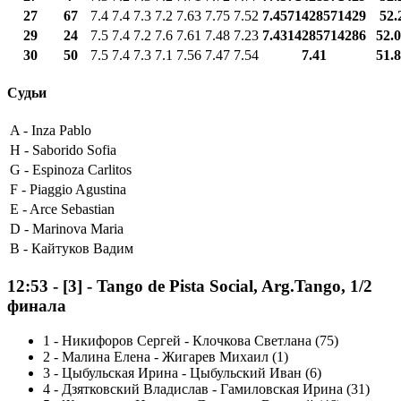
27
67
7.4
7.4
7.3
7.2
7.63
7.75
7.52
7.4571428571429
52.
29
24
7.5
7.4
7.2
7.6
7.61
7.48
7.23
7.4314285714286
52.
30
50
7.5
7.4
7.3
7.1
7.56
7.47
7.54
7.41
51.
Судьи
A -
Inza Pablo
H -
Saborido Sofia
G -
Espinoza Carlitos
F -
Piaggio Agustina
E -
Arce Sebastian
D -
Marinova Maria
B -
Кайтуков Вадим
12:53
-
[3]
- Tango de Pista Social, Arg.Tango, 1/2
финала
1
-
Никифоров Сергей - Клочкова Светлана (75)
2
-
Малина Елена - Жигарев Михаил (1)
3
-
Цыбульская Ирина - Цыбульский Иван (6)
4
-
Дзятковский Владислав - Гамиловская Ирина (31)