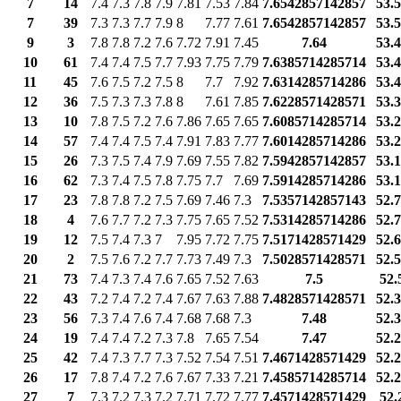
7
14
7.4
7.3
7.8
7.9
7.81
7.53
7.84
7.6542857142857
53.
7
39
7.3
7.3
7.7
7.9
8
7.77
7.61
7.6542857142857
53.
9
3
7.8
7.8
7.2
7.6
7.72
7.91
7.45
7.64
53.
10
61
7.4
7.4
7.5
7.7
7.93
7.75
7.79
7.6385714285714
53.
11
45
7.6
7.5
7.2
7.5
8
7.7
7.92
7.6314285714286
53.
12
36
7.5
7.3
7.3
7.8
8
7.61
7.85
7.6228571428571
53.
13
10
7.8
7.5
7.2
7.6
7.86
7.65
7.65
7.6085714285714
53.
14
57
7.4
7.4
7.5
7.4
7.91
7.83
7.77
7.6014285714286
53.
15
26
7.3
7.5
7.4
7.9
7.69
7.55
7.82
7.5942857142857
53.
16
62
7.3
7.4
7.5
7.8
7.75
7.7
7.69
7.5914285714286
53.
17
23
7.8
7.8
7.2
7.5
7.69
7.46
7.3
7.5357142857143
52.
18
4
7.6
7.7
7.2
7.3
7.75
7.65
7.52
7.5314285714286
52.
19
12
7.5
7.4
7.3
7
7.95
7.72
7.75
7.5171428571429
52.
20
2
7.5
7.6
7.2
7.7
7.73
7.49
7.3
7.5028571428571
52.
21
73
7.4
7.3
7.4
7.6
7.65
7.52
7.63
7.5
52.
22
43
7.2
7.4
7.2
7.4
7.67
7.63
7.88
7.4828571428571
52.
23
56
7.3
7.4
7.6
7.4
7.68
7.68
7.3
7.48
52.
24
19
7.4
7.4
7.2
7.3
7.8
7.65
7.54
7.47
52.
25
42
7.4
7.3
7.7
7.3
7.52
7.54
7.51
7.4671428571429
52.
26
17
7.8
7.4
7.2
7.6
7.67
7.33
7.21
7.4585714285714
52.
27
7
7.3
7.2
7.3
7.2
7.71
7.72
7.77
7.4571428571429
52.