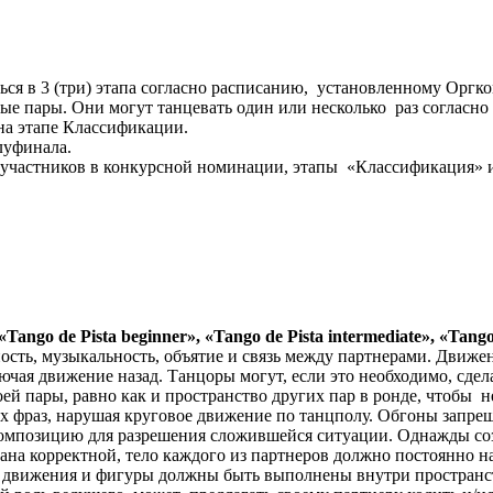
я в 3 (три) этапа согласно расписанию, установленному Оргко
ые пары. Они могут танцевать один или несколько раз согласн
на этапе Классификации.
луфинала.
 участников в конкурсной номинации, этапы «Классификация» 
«
Tango
de
Pista
beginner
»
, «
Tango
de
Pista
intermediate
», «
Tang
ть, музыкальность, объятие и связь между партнерами. Движени
чая движение назад. Танцоры могут, если это необходимо, сдела
ей пары, равно как и пространство других пар в ронде, чтобы 
х фраз, нарушая круговое движение по танцполу. Обгоны запреще
омпозицию для разрешения сложившейся ситуации. Однажды созд
ана корректной, тело каждого из партнеров должно постоянно н
движения и фигуры должны быть выполнены внутри пространства