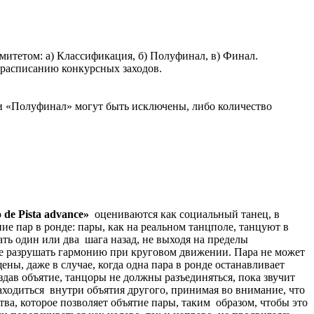
митетом: а) Классификация, б) Полуфинал, в) Финал.
о расписанию конкурсных заходов.
и «Полуфинал» могут быть исключены, либо количество
o
de
Pista
advance
»
оцениваются как социальный танец, в
е пар в ронде: пары, как на реальном танцполе, танцуют в
ть один или два шага назад, не выходя на пределы
не разрушать гармонию при круговом движении. Пара не может
ны, даже в случае, когда одна пара в ронде останавливает
ав объятие, танцоры не должны разъединяться, пока звучит
аходиться внутри объятия другого, принимая во внимание, что
, которое позволяет объятие пары, таким образом, чтобы это