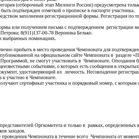
атегория (отборочный этап Милонги России) предусмотрена только
быть подтвержден отметкой о прописке в паспорте участника.
редством заполнения регистрационной формы. Регистрация по те
ормы или получением письма с подтверждением регистрации м
 Петрова; 8(911)137-00-78 Вероника Белько.
я в выбранных номинациях.
ично прибыть в место проведения Чемпионата для подтверждения
опубликованной на официальном сайте Чемпионата в разделе «
 Программой, не смогут участвовать в Чемпионате. Опоздания б
щеизвестными событиями, о которых есть сообщения в открыт
окумент, удостоверяющий их личность. Несовпадение регистра
ка к участию в Чемпионате.
олучают сертификат участника и порядковый номер, с которым
представителей Оргкомитета и только в рамках, определенных в
ков заходов.
е проведения Чемпионата в течение всего Чемпионата от момен