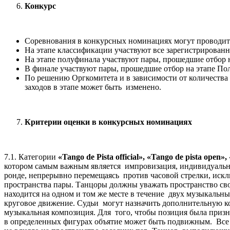
Конкурс
Соревнования в конкурсных номинациях могут проводитьс
На этапе классификации участвуют все зарегистрированн
На этапе полуфинала участвуют пары, прошедшие отбор 
В финале участвуют пары, прошедшие отбор на этапе По
По решению Оргкомитета и в зависимости от количества
заходов в этапе может быть изменено.
Критерии оценки в конкурсных номинациях
7.1. Категории
«
Tango
de
Pista
official
», «
Tango
de
pista
open
», 
котором самым важным является импровизация, индивидуальнос
ронде, непрерывно перемещаясь против часовой стрелки, исклю
пространства пары. Танцоры должны уважать пространство сво
находится на одном и том же месте в течение двух музыкальны
круговое движение. Судьи могут назначить дополнительную к
музыкальная композиция. Для того, чтобы позиция была призн
в определенных фигурах объятие может быть подвижным. Все 