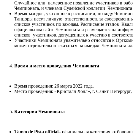
Случайное или намеренное появление участников в рабоч
Чемпионата, и членами Судейской коллегии Чемпионата
Время заходов, указанное в расписании, по ходу Чемпио
Танцоры несут личную ответственность за своевременный
списков участников по заходам. Расписание этапов Квал
официальном сайте Чемпионата и размещается на информ
списков участников, допущенных к участию в соответст
Участники Чемпионата уважительно относятся к Оргкомит
может отрицательно сказаться на имидже Чемпионата и/
Время и место проведения Чемпионата
Время проведения: 26 марта 2022 года.
Место проведения: «Кристалл Холл», г. Санкт-Петербург, 
Категории Чемпионата
Tango
de
Pista
official
– официальная категория, отборочн