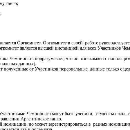
ому танго;
е;
вляется Оргкомитет. Оргкомитет в своей работе руководствует
ргкомитет является высшей инстанцией для всех Участников Че
ика Чемпионата подразумевает, что он ознакомлен с настоящим
сональных данных).
ет полученные от Участников персональные данные только с цел
 Участниками Чемпионата могут быть ученики, студенты школ, с
правлении Аргентинское танго.
ной номинации, но может зарегистрироваться в разных номинаци
роваться два и более раза.