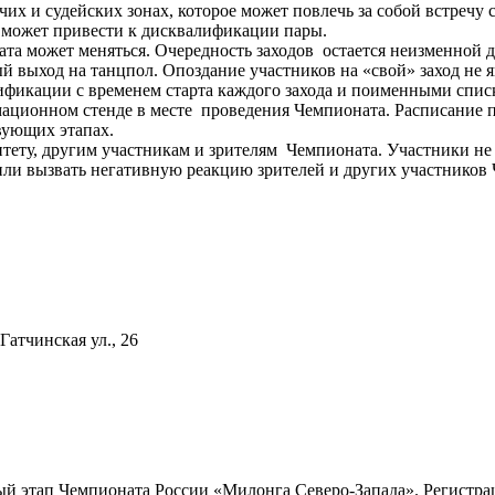
их и судейских зонах, которое может повлечь за собой встречу 
 может привести к дисквалификации пары.
ната может меняться. Очередность заходов остается неизменной 
 выход на танцпол. Опоздание участников на «свой» заход не 
ификации с временем старта каждого захода и поименными спис
ационном стенде в месте проведения Чемпионата. Расписание п
вующих этапах.
ету, другим участникам и зрителям Чемпионата. Участники не 
или вызвать негативную реакцию зрителей и других участников
Гатчинская ул., 26
ый этап Чемпионата России «Милонга Северо-Запада». Регистрац