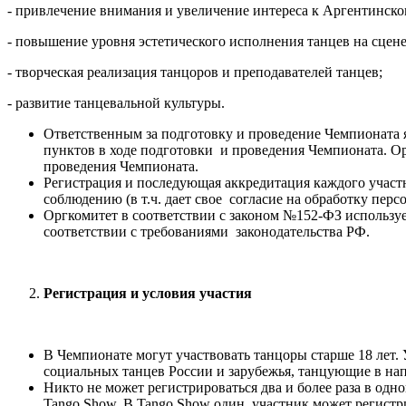
- привлечение внимания и увеличение интереса к Аргентинск
- повышение уровня эстетического исполнения танцев на сцен
- творческая реализация танцоров и преподавателей танцев;
- развитие танцевальной культуры.
Ответственным за подготовку и проведение Чемпионата я
пунктов в ходе подготовки и проведения Чемпионата. О
проведения Чемпионата.
Регистрация и последующая аккредитация каждого участн
соблюдению (в т.ч. дает свое согласие на обработку пер
Оргкомитет в соответствии с законом №152-ФЗ использу
соответствии с требованиями законодательства РФ.
Регистрация и условия участия
В Чемпионате могут участвовать танцоры старше 18 лет.
социальных танцев России и зарубежья, танцующие в на
Никто не может регистрироваться два и более раза в од
Tango Show. В Tango Show один участник может регистри