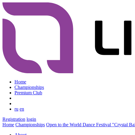
Home
Championships
Premium Club
ru
en
Registration
login
Home
Championships
Open to the World Dance Festival "Crystal Ba
About