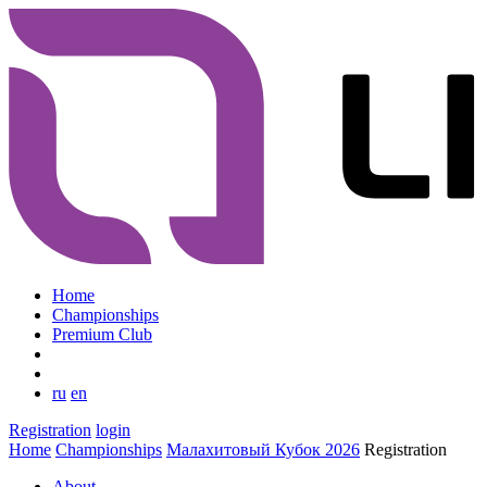
Home
Championships
Premium Club
ru
en
Registration
login
Home
Championships
Малахитовый Кубок 2026
Registration
About