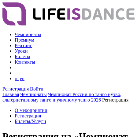
Чемпионаты
Премиум
Рейтинг
Уроки
Билеты
Контакты
ru
en
Регистрация
Войти
Главная
Чемпионаты
Чемпионат России по танго нуэво,
альтернативному танго и уличному танго 2026
Регистрация
О мероприятии
Регистрация
Билеты/Услуги
Регистрация на «Чемпионат