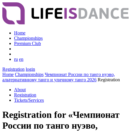
Home
Championships
Premium Club
ru
en
Registration
login
Home
Championships
Чемпионат России по танго нуэво,
альтернативному танго и уличному танго 2026
Registration
About
Registration
Tickets/Services
Registration for «Чемпионат
России по танго нуэво,