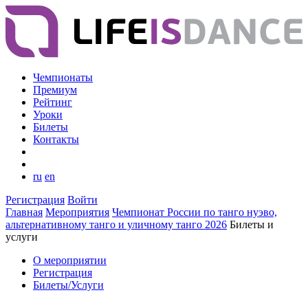
Чемпионаты
Премиум
Рейтинг
Уроки
Билеты
Контакты
ru
en
Регистрация
Войти
Главная
Мероприятия
Чемпионат России по танго нуэво,
альтернативному танго и уличному танго 2026
Билеты и
услуги
О мероприятии
Регистрация
Билеты/Услуги