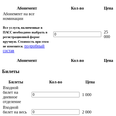
Абонемент
Кол-во
Цена
Абонемент на все
номинации
Все услуги, включенные в
25
ПАСС необходимо выбрать в
000
регистрационной форме
вручную. Стоимость при этом
подробный
не изменится.
состав
Абонемент
Кол-во
Цена
Билеты
Билеты
Кол-во
Цена
Входной
билет на
1 000
дневное
отделение
Входной
билет на весь
2 000