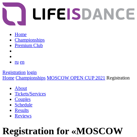
Home
Championships
Premium Club
ru
en
Registration
login
Home
Championships
MOSCOW OPEN CUP 2021
Registration
About
Tickets/Services
Couples
Schedule
Results
Reviews
Registration for «MOSCOW