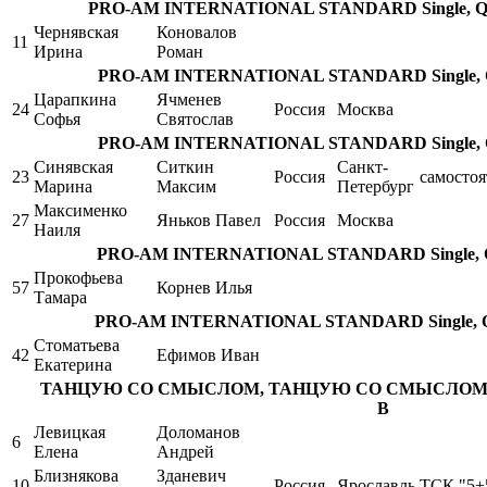
PRO-AM INTERNATIONAL STANDARD Single, Quic
Чернявская
Коновалов
11
Ирина
Роман
PRO-AM INTERNATIONAL STANDARD Single, Qui
Царапкина
Ячменев
24
Россия
Москва
Софья
Святослав
PRO-AM INTERNATIONAL STANDARD Single, Qui
Синявская
Ситкин
Санкт-
23
Россия
самостоя
Марина
Максим
Петербург
Максименко
27
Яньков Павел
Россия
Москва
Наиля
PRO-AM INTERNATIONAL STANDARD Single, Qui
Прокофьева
57
Корнев Илья
Тамара
PRO-AM INTERNATIONAL STANDARD Single, Quic
Стоматьева
42
Ефимов Иван
Екатерина
ТАНЦУЮ СО СМЫСЛОМ, ТАНЦУЮ СО СМЫСЛОМ / Smoot
B
Левицкая
Доломанов
6
Елена
Андрей
Близнякова
Зданевич
10
Россия
Ярославль
ТСК "5+