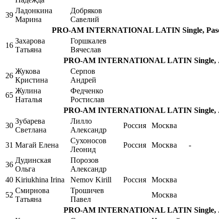
Ладонкина
Добряков
39
Марина
Савелий
PRO-AM INTERNATIONAL LATIN Single, Pasodo
Захарова
Горшкалев
16
Татьяна
Вячеслав
PRO-AM INTERNATIONAL LATIN Single, Ji
Жукова
Серпов
26
Кристина
Андрей
Жулина
Федченко
65
Наталья
Ростислав
PRO-AM INTERNATIONAL LATIN Single, Ji
Зубарева
Лилло
30
Россия
Москва
Светлана
Александр
Сухоносов
31
Магай Елена
Россия
Москва
-
Леонид
Дудинская
Порозов
36
Ольга
Александр
40
Kiriukhina Irina
Nemov Kirill
Россия
Москва
Смирнова
Трошичев
52
Москва
Татьяна
Павел
PRO-AM INTERNATIONAL LATIN Single, Ji