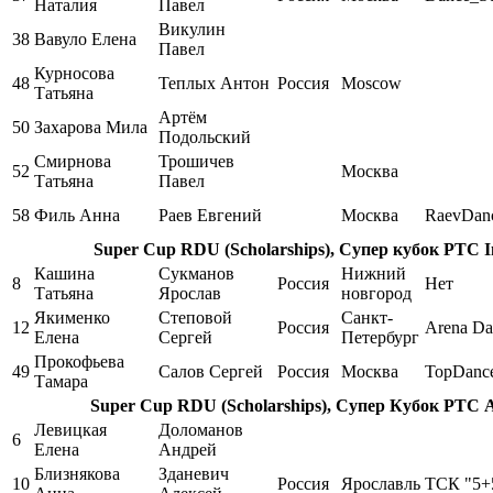
Наталия
Павел
Викулин
38
Вавуло Елена
Павел
Курносова
48
Теплых Антон
Россия
Moscow
Татьяна
Артём
50
Захарова Мила
Подольский
Смирнова
Трошичев
52
Москва
Татьяна
Павел
58
Филь Анна
Раев Евгений
Москва
RaevDan
Super Cup RDU (Scholarships), Супер кубок РТС Int
Кашина
Сукманов
Нижний
8
Россия
Нет
Татьяна
Ярослав
новгород
Якименко
Степовой
Санкт-
12
Россия
Arena Da
Елена
Сергей
Петербург
Прокофьева
49
Салов Сергей
Россия
Москва
TopDanc
Тамара
Super Cup RDU (Scholarships), Супер Кубок РТС 
Левицкая
Доломанов
6
Елена
Андрей
Близнякова
Зданевич
10
Россия
Ярославль
ТСК "5+