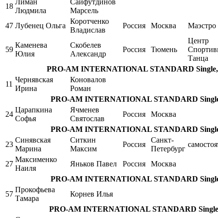
Лиман
Сайфутдинов
18
Людмила
Марсель
Коротченко
47
Лубенец Ольга
Россия
Москва
Маэстро
Владислав
Центр
Каменева
Скобелев
59
Россия
Тюмень
Спортив
Юлия
Александр
Танца
PRO-AM INTERNATIONAL STANDARD Single, Wa
Чернявская
Коновалов
11
Ирина
Роман
PRO-AM INTERNATIONAL STANDARD Single, W
Царапкина
Ячменев
24
Россия
Москва
Софья
Святослав
PRO-AM INTERNATIONAL STANDARD Single, W
Синявская
Ситкин
Санкт-
23
Россия
самостоя
Марина
Максим
Петербург
Максименко
27
Яньков Павел
Россия
Москва
Наиля
PRO-AM INTERNATIONAL STANDARD Single, W
Прокофьева
57
Корнев Илья
Тамара
PRO-AM INTERNATIONAL STANDARD Single, Wa