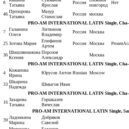
8
Россия
Нет
Татьяна
Ярослав
новгород
Прохорова
Мазур
46
Россия
москва
Татьяна
Станислав
PRO-AM INTERNATIONAL LATIN Single, Cha-cha
Галанина
Литвинов
7
Россия
Москва
Олеся
Владимир
Епифанов
25
Зотова Мария
Россия
Москва
ProamAc
Артем
Шишлянникова
Порозов
36
Москва
Ксения
Александр
PRO-AM INTERNATIONAL LATIN Single, Cha-cha
Кожанова
4
Юрусов Антон
Russian
Moscow
Ирина
Шкарина
33
Шмыгов Иван
Надежда
PRO-AM INTERNATIONAL LATIN Single, Cha-cha
Захарова
Горшкалев
16
Татьяна
Вячеслав
PRO-AM INTERNATIONAL LATIN Single, Samb
Ладонкина
Добряков
39
Марина
Савелий
Миронова
Балашов