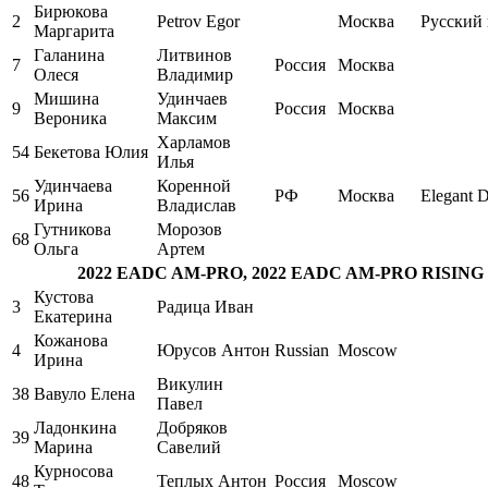
Бирюкова
2
Petrov Egor
Москва
Русский 
Маргарита
Галанина
Литвинов
7
Россия
Москва
Олеся
Владимир
Мишина
Удинчаев
9
Россия
Москва
Вероника
Максим
Харламов
54
Бекетова Юлия
Илья
Удинчаева
Коренной
56
РФ
Москва
Elegant 
Ирина
Владислав
Гутникова
Морозов
68
Ольга
Артем
2022 EADC AM-PRO, 2022 EADC AM-PRO RISING ST
Кустова
3
Радица Иван
Екатерина
Кожанова
4
Юрусов Антон
Russian
Moscow
Ирина
Викулин
38
Вавуло Елена
Павел
Ладонкина
Добряков
39
Марина
Савелий
Курносова
48
Теплых Антон
Россия
Moscow