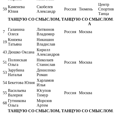
Центр
Каменева
Скобелев
59
Россия
Тюмень
Спортив
Юлия
Александр
Танца
ТАНЦУЮ СО СМЫСЛОМ, ТАНЦУЮ СО СМЫСЛОМ / Int. la
A
Галанина
Литвинов
7
Россия
Москва
Олеся
Владимир
Князева
Никишин
19
Татьяна
Владислав
Кирилл
43
Дюшко Оксана
Александров
Полонская
Николаев
51
Россия
Москва
Ольга
Станислав
Зарубина
Денисенко
53
Наталья
Роман
Харламов
54
Бекетова Юлия
Илья
Васильева
Юсупов
55
Россия
Москва
Валерия
Тимур
Гутникова
Морозов
68
Ольга
Артем
ТАНЦУЮ СО СМЫСЛОМ, ТАНЦУЮ СО СМЫСЛОМ / Int. la