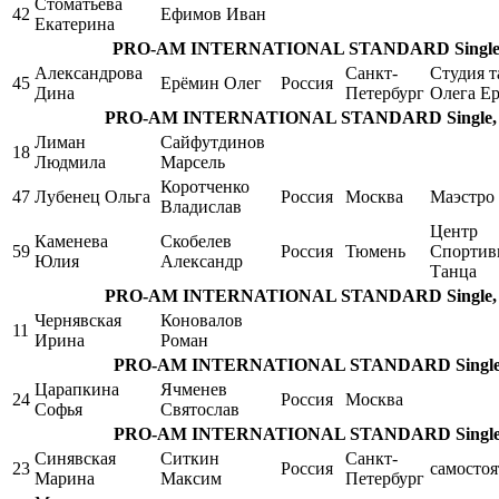
Стоматьева
42
Ефимов Иван
Екатерина
PRO-AM INTERNATIONAL STANDARD Single, Wa
Александрова
Санкт-
Студия т
45
Ерёмин Олег
Россия
Дина
Петербург
Олега Е
PRO-AM INTERNATIONAL STANDARD Single, Ta
Лиман
Сайфутдинов
18
Людмила
Марсель
Коротченко
47
Лубенец Ольга
Россия
Москва
Маэстро
Владислав
Центр
Каменева
Скобелев
59
Россия
Тюмень
Спортив
Юлия
Александр
Танца
PRO-AM INTERNATIONAL STANDARD Single, Ta
Чернявская
Коновалов
11
Ирина
Роман
PRO-AM INTERNATIONAL STANDARD Single, T
Царапкина
Ячменев
24
Россия
Москва
Софья
Святослав
PRO-AM INTERNATIONAL STANDARD Single, T
Синявская
Ситкин
Санкт-
23
Россия
самостоя
Марина
Максим
Петербург