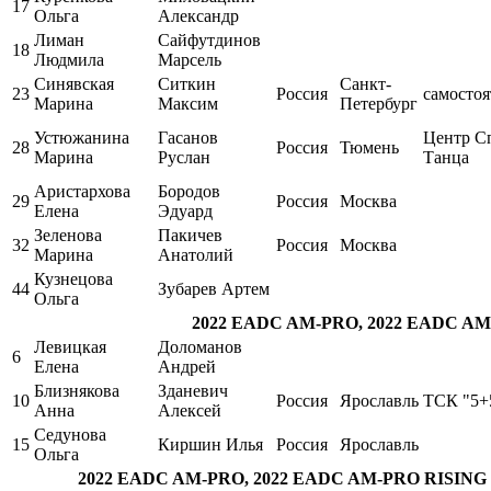
17
Ольга
Александр
Лиман
Сайфутдинов
18
Людмила
Марсель
Синявская
Ситкин
Санкт-
23
Россия
самостоя
Марина
Максим
Петербург
Устюжанина
Гасанов
Центр С
28
Россия
Тюмень
Марина
Руслан
Танца
Аристархова
Бородов
29
Россия
Москва
Елена
Эдуард
Зеленова
Пакичев
32
Россия
Москва
Марина
Анатолий
Кузнецова
44
Зубарев Артем
Ольга
2022 EADC AM-PRO, 2022 EADC A
Левицкая
Доломанов
6
Елена
Андрей
Близнякова
Зданевич
10
Россия
Ярославль
ТСК "5+
Анна
Алексей
Седунова
15
Киршин Илья
Россия
Ярославль
Ольга
2022 EADC AM-PRO, 2022 EADC AM-PRO RISING ST