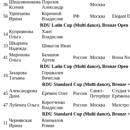
Шишлянникова
Порозов
36
Москва
Ксения
Александр
Удинчаева
Коренной
56
РФ
Москва
Elegant 
Ирина
Владислав
RDU Latin Cup (Multi dance), Bronze Open +
Куприянова
Хаит
14
Ольга
Владислав
Шкарина
33
Шмыгов Иван
Надежда
Миронова
Балашов
41
Россия
Москва
Bossa No
Ольга
Артем
RDU Latin Cup (Multi dance), Bronze Open +
Захарова
Горшкалев
16
Татьяна
Вячеслав
RDU Standard Cup (Multi dance), Bronze + 
Александрова
Санкт-
Студия т
45
Ерёмин Олег
Россия
Дина
Петербург
Ерёмина
Коротченко
47
Лубенец Ольга
Россия
Москва
Маэстро
Владислав
RDU Standard Cup (Multi dance), Bronze + 
Чернявская
Коновалов
11
Ирина
Роман