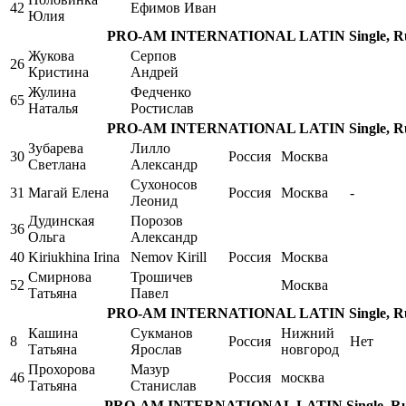
42
Ефимов Иван
Юлия
PRO-AM INTERNATIONAL LATIN Single, Rum
Жукова
Серпов
26
Кристина
Андрей
Жулина
Федченко
65
Наталья
Ростислав
PRO-AM INTERNATIONAL LATIN Single, Rum
Зубарева
Лилло
30
Россия
Москва
Светлана
Александр
Сухоносов
31
Магай Елена
Россия
Москва
-
Леонид
Дудинская
Порозов
36
Ольга
Александр
40
Kiriukhina Irina
Nemov Kirill
Россия
Москва
Смирнова
Трошичев
52
Москва
Татьяна
Павел
PRO-AM INTERNATIONAL LATIN Single, Rum
Кашина
Сукманов
Нижний
8
Россия
Нет
Татьяна
Ярослав
новгород
Прохорова
Мазур
46
Россия
москва
Татьяна
Станислав
PRO-AM INTERNATIONAL LATIN Single, Rumb