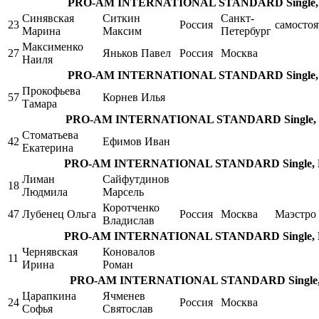
PRO-AM INTERNATIONAL STANDARD Single, V. 
Синявская
Ситкин
Санкт-
23
Россия
самостоя
Марина
Максим
Петербург
Максименко
27
Яньков Павел
Россия
Москва
Наиля
PRO-AM INTERNATIONAL STANDARD Single, V. 
Прокофьева
57
Корнев Илья
Тамара
PRO-AM INTERNATIONAL STANDARD Single, V. W
Стоматьева
42
Ефимов Иван
Екатерина
PRO-AM INTERNATIONAL STANDARD Single, Fox
Лиман
Сайфутдинов
18
Людмила
Марсель
Коротченко
47
Лубенец Ольга
Россия
Москва
Маэстро
Владислав
PRO-AM INTERNATIONAL STANDARD Single, Fox
Чернявская
Коновалов
11
Ирина
Роман
PRO-AM INTERNATIONAL STANDARD Single, Fo
Царапкина
Ячменев
24
Россия
Москва
Софья
Святослав