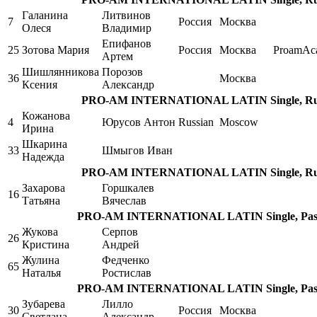
Галанина
Литвинов
7
Россия
Москва
Олеся
Владимир
Епифанов
25
Зотова Мария
Россия
Москва
ProamAc
Артем
Шишлянникова
Порозов
36
Москва
Ксения
Александр
PRO-AM INTERNATIONAL LATIN Single, Rumb
Кожанова
4
Юрусов Антон
Russian
Moscow
Ирина
Шкарина
33
Шмыгов Иван
Надежда
PRO-AM INTERNATIONAL LATIN Single, Rumb
Захарова
Горшкалев
16
Татьяна
Вячеслав
PRO-AM INTERNATIONAL LATIN Single, Pasod
Жукова
Серпов
26
Кристина
Андрей
Жулина
Федченко
65
Наталья
Ростислав
PRO-AM INTERNATIONAL LATIN Single, Pasod
Зубарева
Лилло
30
Россия
Москва
Светлана
Александр