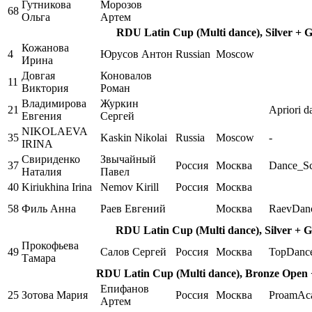
Гутникова
Морозов
68
Ольга
Артем
RDU Latin Cup (Multi dance), Silver + 
Кожанова
4
Юрусов Антон
Russian
Moscow
Ирина
Довгая
Коновалов
11
Виктория
Роман
Владимирова
Журкин
21
Apriori d
Евгения
Сергей
NIKOLAEVA
35
Kaskin Nikolai
Russia
Moscow
-
IRINA
Свириденко
Звычайный
37
Россия
Москва
Dance_S
Наталия
Павел
40
Kiriukhina Irina
Nemov Kirill
Россия
Москва
58
Филь Анна
Раев Евгений
Москва
RaevDan
RDU Latin Cup (Multi dance), Silver + 
Прокофьева
49
Салов Сергей
Россия
Москва
TopDanc
Тамара
RDU Latin Cup (Multi dance), Bronze Open +
Епифанов
25
Зотова Мария
Россия
Москва
ProamAc
Артем