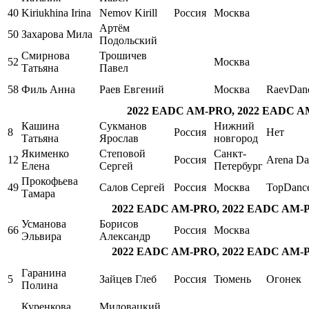
40
Kiriukhina Irina
Nemov Kirill
Россия
Москва
Артём
50
Захарова Мила
Подольский
Смирнова
Трошичев
52
Москва
Татьяна
Павел
58
Филь Анна
Раев Евгений
Москва
RaevDan
2022 EADC AM-PRO, 2022 EADC A
Кашина
Сукманов
Нижний
8
Россия
Нет
Татьяна
Ярослав
новгород
Якименко
Степовой
Санкт-
12
Россия
Arena Da
Елена
Сергей
Петербург
Прокофьева
49
Салов Сергей
Россия
Москва
TopDanc
Тамара
2022 EADC AM-PRO, 2022 EADC AM
Усманова
Борисов
66
Россия
Москва
Эльвира
Александр
2022 EADC AM-PRO, 2022 EADC AM
Гаранина
5
Зайцев Глеб
Россия
Тюмень
Огонек
Полина
Куренкова
Миловацкий