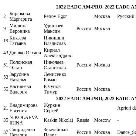
2022 EADC AM-PRO, 2022 EADC A
Бирюкова
2
Petrov Egor
Москва
Русский 
Маргарита
Мишина
Удинчаев
9
Россия
Москва
Вероника
Максим
Князева
Никишин
19
Татьяна
Владислав
Кирилл
43
Дюшко Оксана
Александров
Полонская
Николаев
51
Россия
Москва
Ольга
Станислав
Зарубина
Денисенко
53
Наталья
Роман
Васильева
Юсупов
55
Россия
Москва
Валерия
Тимур
2022 EADC AM-PRO, 2022 EADC A
Владимирова
Журкин
21
Apriori d
Евгения
Сергей
NIKOLAEVA
35
Kaskin Nikolai
Russia
Moscow
-
IRINA
Свириденко
Звычайный
37
Россия
Москва
Dance_S
Наталия
Павел