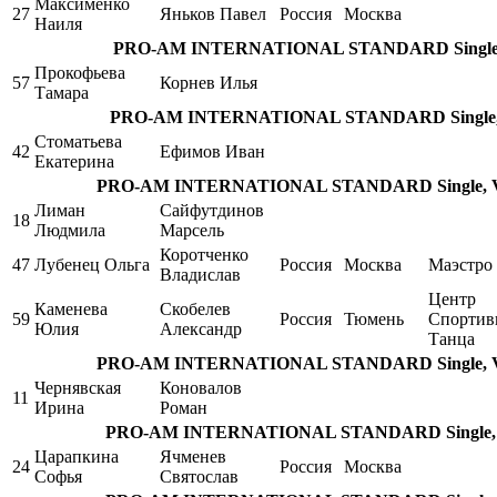
Максименко
27
Яньков Павел
Россия
Москва
Наиля
PRO-AM INTERNATIONAL STANDARD Single, T
Прокофьева
57
Корнев Илья
Тамара
PRO-AM INTERNATIONAL STANDARD Single, Ta
Стоматьева
42
Ефимов Иван
Екатерина
PRO-AM INTERNATIONAL STANDARD Single, V. W
Лиман
Сайфутдинов
18
Людмила
Марсель
Коротченко
47
Лубенец Ольга
Россия
Москва
Маэстро
Владислав
Центр
Каменева
Скобелев
59
Россия
Тюмень
Спортив
Юлия
Александр
Танца
PRO-AM INTERNATIONAL STANDARD Single, V. W
Чернявская
Коновалов
11
Ирина
Роман
PRO-AM INTERNATIONAL STANDARD Single, V. 
Царапкина
Ячменев
24
Россия
Москва
Софья
Святослав