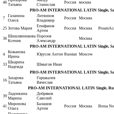
46
Россия
москва
Татьяна
Станислав
PRO-AM INTERNATIONAL LATIN Single, Samb
Галанина
Литвинов
7
Россия
Москва
Олеся
Владимир
Епифанов
25
Зотова Мария
Россия
Москва
ProamAc
Артем
Шишлянникова
Порозов
36
Москва
Ксения
Александр
PRO-AM INTERNATIONAL LATIN Single, Samb
Кожанова
4
Юрусов Антон
Russian
Moscow
Ирина
Шкарина
33
Шмыгов Иван
Надежда
PRO-AM INTERNATIONAL LATIN Single, Samb
Захарова
Горшкалев
16
Татьяна
Вячеслав
PRO-AM INTERNATIONAL LATIN Single, Rumb
Ладонкина
Добряков
39
Марина
Савелий
Миронова
Балашов
41
Россия
Москва
Bossa No
Ольга
Артем
Половинка