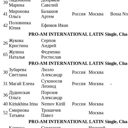
39
Марина
Савелий
Миронова
Балашов
41
Россия
Москва
Bossa No
Ольга
Артем
Половинка
42
Ефимов Иван
Юлия
PRO-AM INTERNATIONAL LATIN Single, Cha-ch
Жукова
Серпов
26
Кристина
Андрей
Жулина
Федченко
65
Наталья
Ростислав
PRO-AM INTERNATIONAL LATIN Single, Cha-ch
Зубарева
Лилло
30
Россия
Москва
Светлана
Александр
Сухоносов
31
Магай Елена
Россия
Москва
-
Леонид
Дудинская
Порозов
36
Ольга
Александр
40
Kiriukhina Irina
Nemov Kirill
Россия
Москва
Смирнова
Трошичев
52
Москва
Татьяна
Павел
PRO-AM INTERNATIONAL LATIN Single, Cha-ch
Кашина
Сукманов
Нижний