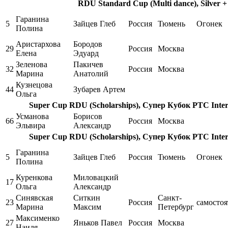
RDU Standard Cup (Multi dance), Silver +
Гаранина
5
Зайцев Глеб
Россия
Тюмень
Огонек
Полина
Аристархова
Бородов
29
Россия
Москва
Елена
Эдуард
Зеленова
Пакичев
32
Россия
Москва
Марина
Анатолий
Кузнецова
44
Зубарев Артем
Ольга
Super Cup RDU (Scholarships), Супер Кубок РТС Inter
Усманова
Борисов
66
Россия
Москва
Эльвира
Александр
Super Cup RDU (Scholarships), Супер Кубок РТС Inter
Гаранина
5
Зайцев Глеб
Россия
Тюмень
Огонек
Полина
Куренкова
Миловацкий
17
Ольга
Александр
Синявская
Ситкин
Санкт-
23
Россия
самостоя
Марина
Максим
Петербург
Максименко
27
Яньков Павел
Россия
Москва
Наиля