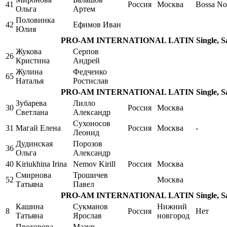
41
Россия
Москва
Bossa No
Ольга
Артем
Половинка
42
Ефимов Иван
Юлия
PRO-AM INTERNATIONAL LATIN Single, Sam
Жукова
Серпов
26
Кристина
Андрей
Жулина
Федченко
65
Наталья
Ростислав
PRO-AM INTERNATIONAL LATIN Single, Sam
Зубарева
Лилло
30
Россия
Москва
Светлана
Александр
Сухоносов
31
Магай Елена
Россия
Москва
-
Леонид
Дудинская
Порозов
36
Ольга
Александр
40
Kiriukhina Irina
Nemov Kirill
Россия
Москва
Смирнова
Трошичев
52
Москва
Татьяна
Павел
PRO-AM INTERNATIONAL LATIN Single, Sam
Кашина
Сукманов
Нижний
8
Россия
Нет
Татьяна
Ярослав
новгород
Прохорова
Мазур