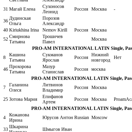
Сухоносов
31
Магай Елена
Россия
Москва
-
Леонид
Дудинская
Порозов
36
Ольга
Александр
40
Kiriukhina Irina
Nemov Kirill
Россия
Москва
Смирнова
Трошичев
52
Москва
Татьяна
Павел
PRO-AM INTERNATIONAL LATIN Single, Pasod
Кашина
Сукманов
Нижний
8
Россия
Нет
Татьяна
Ярослав
новгород
Прохорова
Мазур
46
Россия
москва
Татьяна
Станислав
PRO-AM INTERNATIONAL LATIN Single, Pasodo
Галанина
Литвинов
7
Россия
Москва
Олеся
Владимир
Епифанов
25
Зотова Мария
Россия
Москва
ProamAc
Артем
PRO-AM INTERNATIONAL LATIN Single, Pasodo
Кожанова
4
Юрусов Антон
Russian
Moscow
Ирина
Шкарина
33
Шмыгов Иван
Надежда