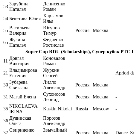
Зарубина
Денисенко
53
Наталья
Роман
Харламов
54
Бекетова Юлия
Илья
Васильева
Юсупов
55
Россия
Москва
Валерия
Тимур
Жулина
Федченко
65
Наталья
Ростислав
Super Cup RDU (Scholarships), Супер кубок РТС Int
Довгая
Коновалов
11
Виктория
Роман
Владимирова
Журкин
21
Apriori d
Евгения
Сергей
Зубарева
Лилло
30
Россия
Москва
Светлана
Александр
Сухоносов
31
Магай Елена
Россия
Москва
-
Леонид
NIKOLAEVA
35
Kaskin Nikolai
Russia
Moscow
-
IRINA
Дудинская
Порозов
36
Ольга
Александр
Свириденко
Звычайный
37
Россия
Москва
Dance_S