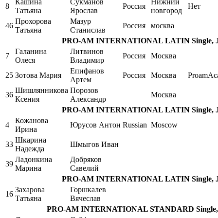
Кашина
Сукманов
Нижний
8
Россия
Нет
Татьяна
Ярослав
новгород
Прохорова
Мазур
46
Россия
москва
Татьяна
Станислав
PRO-AM INTERNATIONAL LATIN Single, Jive
Галанина
Литвинов
7
Россия
Москва
Олеся
Владимир
Епифанов
25
Зотова Мария
Россия
Москва
ProamAc
Артем
Шишлянникова
Порозов
36
Москва
Ксения
Александр
PRO-AM INTERNATIONAL LATIN Single, Jive
Кожанова
4
Юрусов Антон
Russian
Moscow
Ирина
Шкарина
33
Шмыгов Иван
Надежда
Ладонкина
Добряков
39
Марина
Савелий
PRO-AM INTERNATIONAL LATIN Single, Jive
Захарова
Горшкалев
16
Татьяна
Вячеслав
PRO-AM INTERNATIONAL STANDARD Single, Wa