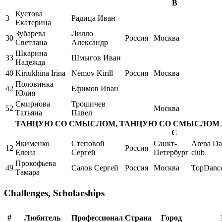
B
Кустова
3
Радица Иван
Екатерина
Зубарева
Лилло
30
Россия
Москва
Светлана
Александр
Шкарина
33
Шмыгов Иван
Надежда
40
Kiriukhina Irina
Nemov Kirill
Россия
Москва
Половинка
42
Ефимов Иван
Юлия
Смирнова
Трошичев
52
Москва
Татьяна
Павел
ТАНЦУЮ СО СМЫСЛОМ, ТАНЦУЮ СО СМЫСЛОМ / Int. la
C
Якименко
Степовой
Санкт-
Arena Da
12
Россия
Елена
Сергей
Петербург
club
Прокофьева
49
Салов Сергей
Россия
Москва
TopDanc
Тамара
Challenges, Scholarships
#
Любитель
Профессионал
Страна
Город