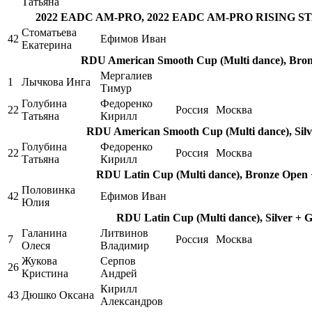
Татьяна
2022 EADC AM-PRO, 2022 EADC AM-PRO RISING STAR
Стоматьева
42
Ефимов Иван
Екатерина
RDU American Smooth Cup (Multi dance), Bronz
Мергалиев
1
Лычкова Инга
Тимур
Голубина
Федоренко
22
Россия
Москва
Татьяна
Кирилл
RDU American Smooth Cup (Multi dance), Silv
Голубина
Федоренко
22
Россия
Москва
Татьяна
Кирилл
RDU Latin Cup (Multi dance), Bronze Open +
Половинка
42
Ефимов Иван
Юлия
RDU Latin Cup (Multi dance), Silver + 
Галанина
Литвинов
7
Россия
Москва
Олеся
Владимир
Жукова
Серпов
26
Кристина
Андрей
Кирилл
43
Дюшко Оксана
Александров