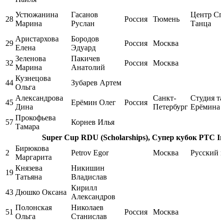
Устюжанина
Гасанов
Центр С
28
Россия
Тюмень
Марина
Руслан
Танца
Аристархова
Бородов
29
Россия
Москва
Елена
Эдуард
Зеленова
Пакичев
32
Россия
Москва
Марина
Анатолий
Кузнецова
44
Зубарев Артем
Ольга
Александрова
Санкт-
Студия т
45
Ерёмин Олег
Россия
Дина
Петербург
Ерёмина
Прокофьева
57
Корнев Илья
Тамара
Super Cup RDU (Scholarships), Супер кубок РТС Int
Бирюкова
2
Petrov Egor
Москва
Русский 
Маргарита
Князева
Никишин
19
Татьяна
Владислав
Кирилл
43
Дюшко Оксана
Александров
Полонская
Николаев
51
Россия
Москва
Ольга
Станислав