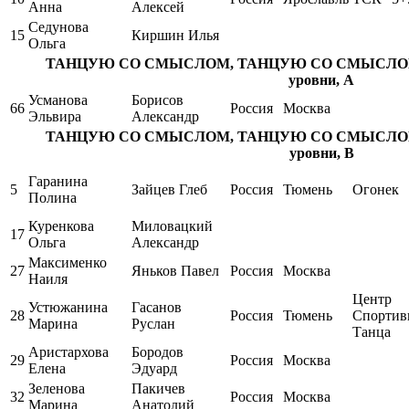
Анна
Алексей
Седунова
15
Киршин Илья
Ольга
ТАНЦУЮ СО СМЫСЛОМ, ТАНЦУЮ СО СМЫСЛОМ / Int.
уровни, A
Усманова
Борисов
66
Россия
Москва
Эльвира
Александр
ТАНЦУЮ СО СМЫСЛОМ, ТАНЦУЮ СО СМЫСЛОМ / Int.
уровни, B
Гаранина
5
Зайцев Глеб
Россия
Тюмень
Огонек
Полина
Куренкова
Миловацкий
17
Ольга
Александр
Максименко
27
Яньков Павел
Россия
Москва
Наиля
Центр
Устюжанина
Гасанов
28
Россия
Тюмень
Спортив
Марина
Руслан
Танца
Аристархова
Бородов
29
Россия
Москва
Елена
Эдуард
Зеленова
Пакичев
32
Россия
Москва
Марина
Анатолий