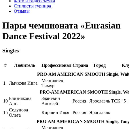
Фото и Видеосъемка
Стилисты турнира
Отзывы
Пары чемпионата «Eurasian
Dance Festival 2022»
Singles
#
Любитель
Профессионал
Страна
Город
Кл
PRO-AM AMERICAN SMOOTH Single, Waltz,
Мергалиев
1
Лычкова Инга
Тимур
PRO-AM AMERICAN SMOOTH Single, Waltz
Близнякова
Зданевич
10
Россия
Ярославль
ТСК "5+
Анна
Алексей
Седунова
15
Киршин Илья
Россия
Ярославль
Ольга
PRO-AM AMERICAN SMOOTH Single, Tango,
Мергалиев