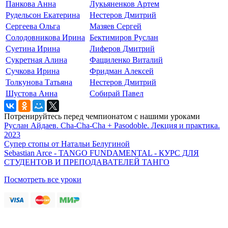
Панкова Анна
Лукьяненков Артем
Рудельсон Екатерина
Нестеров Дмитрий
Сергеева Ольга
Мазяев Сергей
Солодовникова Ирина
Бектимиров Руслан
Суетина Ирина
Лиферов Дмитрий
Сукретная Алина
Фащиленко Виталий
Сучкова Ирина
Фридман Алексей
Толкунова Татьяна
Нестеров Дмитрий
Шустова Анна
Собирай Павел
Потренируйтесь перед чемпионатом с нашими уроками
Руслан Айдаев. Cha-Cha-Cha + Pasodoble. Лекция и практика.
2023
Супер стопы от Натальи Белугиной
Sebastian Arce - TANGO FUNDAMENTAL - КУРС ДЛЯ
СТУДЕНТОВ И ПРЕПОДАВАТЕЛЕЙ ТАНГО
Посмотреть все уроки