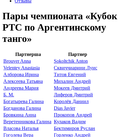
Отзывы
Пары чемпионата «Кубок
РТС по Аргентинскому
танго»
Партнерша
Партнер
Brouver Anna
Sokoltchik Anton
Velentey Anastasia
Сквиччиарини Луис
Алборова Ирина
Титов Евгений
Алексеева Татьяна
Михалин Андрей
Андреева Мария
Мокеев Дмитрий
Б. М.
Лиферов Дмитрий
Богатырева Галина
Королёв Даниил
Богданова Галина
Dias Javier
Бровкина Анна
Прокопов Андрей
Веретенникова Галина
Кулаков Вадим
Власова Наталья
Бектимиров Руслан
Гоголева Вера
Горленко Андрей