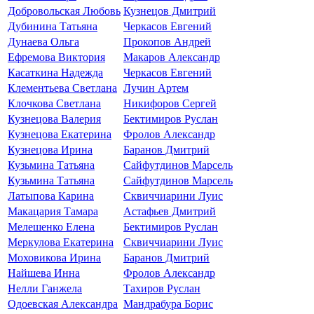
Добровольская Любовь
Кузнецов Дмитрий
Дубинина Татьяна
Черкасов Евгений
Дунаева Ольга
Прокопов Андрей
Ефремова Виктория
Макаров Александр
Касаткина Надежда
Черкасов Евгений
Клементьева Светлана
Лучин Артем
Клочкова Светлана
Никифоров Сергей
Кузнецова Валерия
Бектимиров Руслан
Кузнецова Екатерина
Фролов Александр
Кузнецова Ирина
Баранов Дмитрий
Кузьмина Татьяна
Сайфутдинов Марсель
Кузьмина Татьяна
Сайфутдинов Марсель
Латыпова Карина
Сквиччиарини Луис
Макацария Тамара
Астафьев Дмитрий
Мелешенко Елена
Бектимиров Руслан
Меркулова Екатерина
Сквиччиарини Луис
Моховикова Ирина
Баранов Дмитрий
Найшева Инна
Фролов Александр
Нелли Ганжела
Тахиров Руслан
Одоевская Александра
Мандрабура Борис