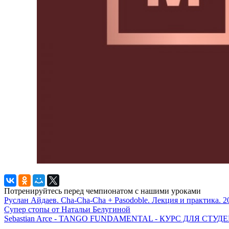
Потренируйтесь перед чемпионатом с нашими уроками
Руслан Айдаев. Cha-Cha-Cha + Pasodoble. Лекция и практика. 2
Супер стопы от Натальи Белугиной
Sebastian Arce - TANGO FUNDAMENTAL - КУРС ДЛЯ СТ