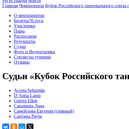
Регистрация
Войти
Главная
Чемпионаты
Кубок Российского танцевального союза 
О мероприятии
Билеты/Услуги
Участники
Пары
Расписание
Результаты
Судьи
Фото и Видеосъемка
Стилисты турнира
Отзывы
Судьи «Кубок Российского та
Acosta Sebastián
D’Anna Laura
Guerra Elkin
Сакимова Дана
Самойлова Евгения (главный)
Сантана Рауль