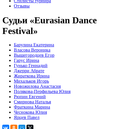
Стилисты турнира
Отзывы
Судьи «Eurasian Dance
Festival»
Барулина Екатерина
Власова Вероника
Вышегородцев Егор
Гарус Ирина
Гунько Геннадий
Джерри Абрате
Жираткова Ирина
Михальков Игорь
Новожилова Анастасия
Полякова-Перфильева Юлия
Рюпин Евгений
Смирнова Наталья
Фраткина Марина
Чеснокова Юлия
Ярцев Павел