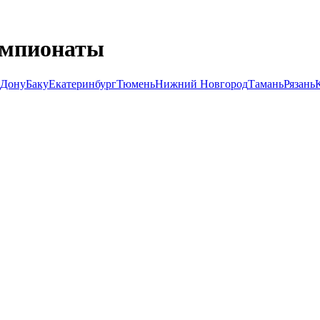
емпионаты
-Дону
Баку
Екатеринбург
Тюмень
Нижний Новгород
Тамань
Рязань