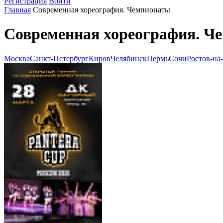
Регистрация
Войти
Главная
Современная хореография. Чемпионаты
Современная хореография. Ч
Москва
Санкт-Петербург
Киров
Челябинск
Пермь
Сочи
Ростов-на