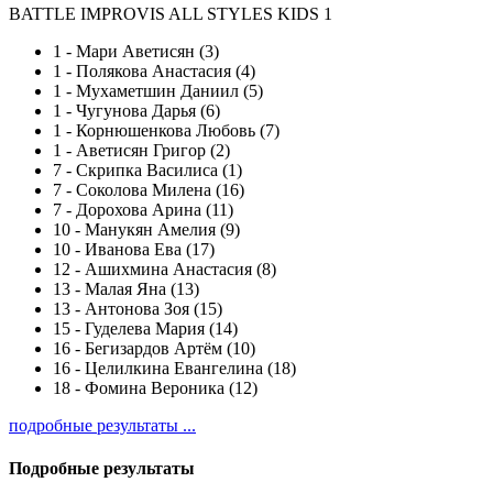
BATTLE IMPROVIS ALL STYLES KIDS 1
1
-
Мари Аветисян (3)
1
-
Полякова Анастасия (4)
1
-
Мухаметшин Даниил (5)
1
-
Чугунова Дарья (6)
1
-
Корнюшенкова Любовь (7)
1
-
Аветисян Григор (2)
7
-
Скрипка Василиса (1)
7
-
Соколова Милена (16)
7
-
Дорохова Арина (11)
10
-
Манукян Амелия (9)
10
-
Иванова Ева (17)
12
-
Ашихмина Анастасия (8)
13
-
Малая Яна (13)
13
-
Антонова Зоя (15)
15
-
Гуделева Мария (14)
16
-
Бегизардов Артём (10)
16
-
Целилкина Евангелина (18)
18
-
Фомина Вероника (12)
подробные результаты ...
Подробные результаты