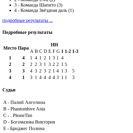
3
-
Команда Шапито (3)
4
-
Команда Звёздная даль (1)
подробные результаты ...
Подробные результаты
HH
Место
Пара
A
B
C
D
E
F
G
1
1-2
1-3
1
4
1
4
1
2
1
3
1
4
2
2
2
2
3
1
3
2
2
1
5
3
3
4
3
2
3
2
1
4
1
3
5
4
1
3
1
4
4
4
4
3
1
1
3
Судьи
A -
Палий Ангелина
B -
Phantomhive Ania
C -
. PleaseTim
D -
Богомазова Виктория
E -
Бриджес Полина