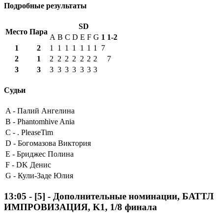
Подробные результаты
SD
Место
Пара
A
B
C
D
E
F
G
1
1-2
1
2
1
1
1
1
1
1
1
7
2
1
2
2
2
2
2
2
2
7
3
3
3
3
3
3
3
3
3
Судьи
A -
Палий Ангелина
B -
Phantomhive Ania
C -
. PleaseTim
D -
Богомазова Виктория
E -
Бриджес Полина
F -
DK Денис
G -
Кули-Заде Юлия
13:05
-
[5]
- Дополнительные номинации, БАТТЛ
ИМПРОВИЗАЦИЯ, K1, 1/8 финала