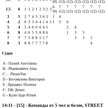
(9)
(12)
(12)
(12)
(12)
(12)
(12)
6
7
7
7
7
7
7
1.5
6
1
1
2
1
2
3
2
3
(9)
(12)
(12)
(12)
(12)
(12)
(12)
3
5
2
7
4
3
3
6
3
1
4
4
2
6
3
3
4
4
1
4
1
1
3
6
5
4
5
4
6
6
6
4
5
2
4
6
8
4
6
5
5
8
8
6
1
3
5
7
7
7
5
8
8
5
5
7
3
3
5
8
3
8
8
7
7
7
7
8
4
Судьи
A -
Палий Ангелина
B -
Phantomhive Ania
C -
. PleaseTim
D -
Богомазова Виктория
E -
Бриджес Полина
F -
DK Денис
G -
Кули-Заде Юлия
14:11
-
[15]
- Команды от 5 чел и более, STREET