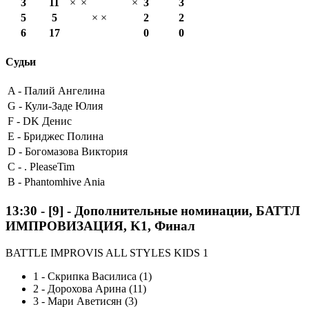
3
11
×
×
×
3
3
5
5
×
×
2
2
6
17
0
0
Судьи
A -
Палий Ангелина
G -
Кули-Заде Юлия
F -
DK Денис
E -
Бриджес Полина
D -
Богомазова Виктория
C -
. PleaseTim
B -
Phantomhive Ania
13:30
-
[9]
- Дополнительные номинации, БАТТЛ
ИМПРОВИЗАЦИЯ, K1, Финал
BATTLE IMPROVIS ALL STYLES KIDS 1
1
-
Скрипка Василиса (1)
2
-
Дорохова Арина (11)
3
-
Мари Аветисян (3)