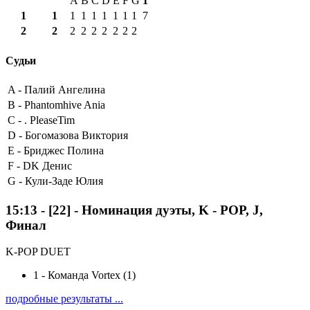
A
B
C
D
E
F
G
1
1
1
1
1
1
1
1
1
1
7
2
2
2
2
2
2
2
2
2
Судьи
A -
Палий Ангелина
B -
Phantomhive Ania
C -
. PleaseTim
D -
Богомазова Виктория
E -
Бриджес Полина
F -
DK Денис
G -
Кули-Заде Юлия
15:13
-
[22]
- Номинация дуэты, K - POP, J,
Финал
K-POP DUET
1
-
Команда Vortex (1)
подробные результаты ...