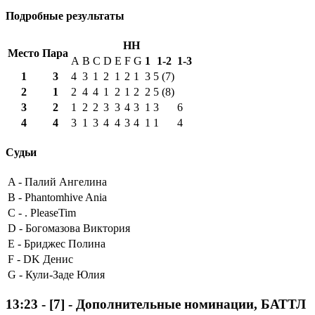
Подробные результаты
HH
Место
Пара
A
B
C
D
E
F
G
1
1-2
1-3
1
3
4
3
1
2
1
2
1
3
5 (7)
2
1
2
4
4
1
2
1
2
2
5 (8)
3
2
1
2
2
3
3
4
3
1
3
6
4
4
3
1
3
4
4
3
4
1
1
4
Судьи
A -
Палий Ангелина
B -
Phantomhive Ania
C -
. PleaseTim
D -
Богомазова Виктория
E -
Бриджес Полина
F -
DK Денис
G -
Кули-Заде Юлия
13:23
-
[7]
- Дополнительные номинации, БАТТЛ