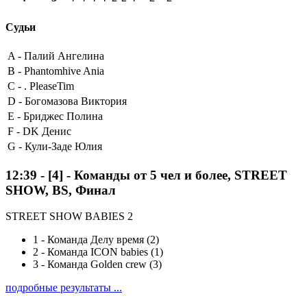
Судьи
A -
Палий Ангелина
B -
Phantomhive Ania
C -
. PleaseTim
D -
Богомазова Виктория
E -
Бриджес Полина
F -
DK Денис
G -
Кули-Заде Юлия
12:39
-
[4]
- Команды от 5 чел и более, STREET
SHOW, BS, Финал
STREET SHOW BABIES 2
1
-
Команда Делу время (2)
2
-
Команда ICON babies (1)
3
-
Команда Golden crew (3)
подробные результаты ...