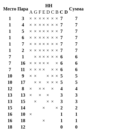
HH
Место
Пара
Сумма
A
G
F
E
D
C
B
С
D
1
3
×
×
×
×
×
×
×
7
7
1
4
×
×
×
×
×
×
×
7
7
1
5
×
×
×
×
×
×
×
7
7
1
6
×
×
×
×
×
×
×
7
7
1
7
×
×
×
×
×
×
×
7
7
1
2
×
×
×
×
×
×
×
7
7
7
1
×
×
×
×
×
×
6
6
7
16
×
×
×
×
×
×
6
6
7
11
×
×
×
×
×
×
6
6
10
9
×
×
×
×
×
5
5
10
17
×
×
×
×
×
5
5
12
8
×
×
×
×
4
4
13
13
×
×
×
3
3
13
15
×
×
×
3
3
15
14
×
×
2
2
16
10
×
1
1
16
18
×
1
1
18
12
0
0