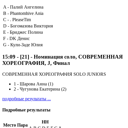
A -
Палий Ангелина
B -
Phantomhive Ania
C -
. PleaseTim
D -
Богомазова Виктория
E -
Бриджес Полина
F -
DK Денис
G -
Кули-Заде Юлия
15:09
-
[21]
- Номинация соло, СОВРЕМЕННАЯ
ХОРЕОГРАФИЯ, J, Финал
СОВРЕМЕННАЯ ХОРЕОГРАФИЯ SOLO JUNIORS
1
-
Шарова Анна (1)
2
-
Чугунова Екатерина (2)
подробные результаты ...
Подробные результаты
HH
Место
Пара