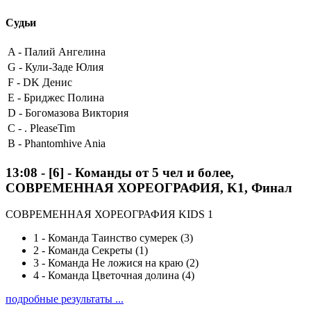
Судьи
A -
Палий Ангелина
G -
Кули-Заде Юлия
F -
DK Денис
E -
Бриджес Полина
D -
Богомазова Виктория
C -
. PleaseTim
B -
Phantomhive Ania
13:08
-
[6]
- Команды от 5 чел и более,
СОВРЕМЕННАЯ ХОРЕОГРАФИЯ, K1, Финал
СОВРЕМЕННАЯ ХОРЕОГРАФИЯ KIDS 1
1
-
Команда Таинство сумерек (3)
2
-
Команда Секреты (1)
3
-
Команда Не ложися на краю (2)
4
-
Команда Цветочная долина (4)
подробные результаты ...