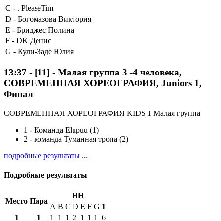
C -
. PleaseTim
D -
Богомазова Виктория
E -
Бриджес Полина
F -
DK Денис
G -
Кули-Заде Юлия
13:37
-
[11]
- Малая группа 3 -4 человека,
СОВРЕМЕННАЯ ХОРЕОГРАФИЯ, Juniors 1,
Финал
СОВРЕМЕННАЯ ХОРЕОГРАФИЯ KIDS 1 Малая группа
1
-
Команда Elupuu (1)
2
-
команда Туманная тропа (2)
подробные результаты ...
Подробные результаты
HH
Место
Пара
A
B
C
D
E
F
G
1
1
1
1
1
1
2
1
1
1
6