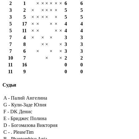
2
1
×
×
×
×
×
×
6
6
3
2
×
×
×
×
×
5
5
3
5
×
×
×
×
×
5
5
5
17
×
×
×
×
4
4
5
11
×
×
×
×
4
4
7
4
×
×
×
3
3
7
8
×
×
×
3
3
7
6
×
×
×
3
3
10
7
×
×
2
2
11
16
0
0
11
9
0
0
Судьи
A -
Палий Ангелина
G -
Кули-Заде Юлия
F -
DK Денис
E -
Бриджес Полина
D -
Богомазова Виктория
C -
. PleaseTim
B -
Phantomhive Ania