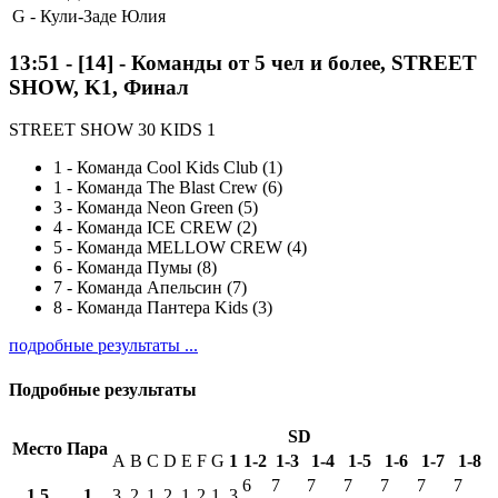
G -
Кули-Заде Юлия
13:51
-
[14]
- Команды от 5 чел и более, STREET
SHOW, K1, Финал
STREET SHOW 30 KIDS 1
1
-
Команда Cool Kids Club (1)
1
-
Команда The Blast Crew (6)
3
-
Команда Neon Green (5)
4
-
Команда ICE CREW (2)
5
-
Команда MELLOW CREW (4)
6
-
Команда Пумы (8)
7
-
Команда Апельсин (7)
8
-
Команда Пантера Kids (3)
подробные результаты ...
Подробные результаты
SD
Место
Пара
A
B
C
D
E
F
G
1
1-2
1-3
1-4
1-5
1-6
1-7
1-8
6
7
7
7
7
7
7
1.5
1
3
2
1
2
1
2
1
3