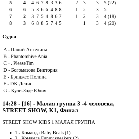
5
4
4
6
7
8
3
3
6
2
3
3
5 (22)
6
6
5
3
6
6
4
8
8
1
2
3
5
7
2
3
7
5
4
8
6
7
1
2
3
4 (18)
8
3
6
8
8
5
7
4
5
1
3
4 (20)
Судьи
A -
Палий Ангелина
B -
Phantomhive Ania
C -
. PleaseTim
D -
Богомазова Виктория
E -
Бриджес Полина
F -
DK Денис
G -
Кули-Заде Юлия
14:28
-
[16]
- Малая группа 3 -4 человека,
STREET SHOW, K1, Финал
STREET SHOW KIDS 1 МАЛАЯ ГРУППА
1
-
Команда Baby Beats (1)
2
-
Команда Funny sneakers (2)