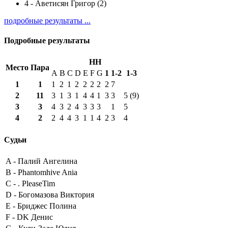
4
-
Аветисян Григор (2)
подробные результаты ...
Подробные результаты
HH
Место
Пара
A
B
C
D
E
F
G
1
1-2
1-3
1
1
1
2
1
2
2
2
2
2
7
2
11
3
1
3
1
4
4
1
3
3
5 (9)
3
3
4
3
2
4
3
3
3
1
5
4
2
2
4
4
3
1
1
4
2
3
4
Судьи
A -
Палий Ангелина
B -
Phantomhive Ania
C -
. PleaseTim
D -
Богомазова Виктория
E -
Бриджес Полина
F -
DK Денис