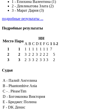
1
-
Епихина Валентина (1)
2
-
Девликатова Злата (2)
3
-
Марат Дария (3)
подробные результаты ...
Подробные результаты
HH
Место
Пара
A
B
C
D
E
F
G
1
1-2
1
1
1
1
1
1
1
1
1
7
2
2
3
2
2
3
2
2
2
5
3
3
2
3
3
2
3
3
3
2
Судьи
A -
Палий Ангелина
B -
Phantomhive Ania
C -
. PleaseTim
D -
Богомазова Виктория
E -
Бриджес Полина
F -
DK Денис