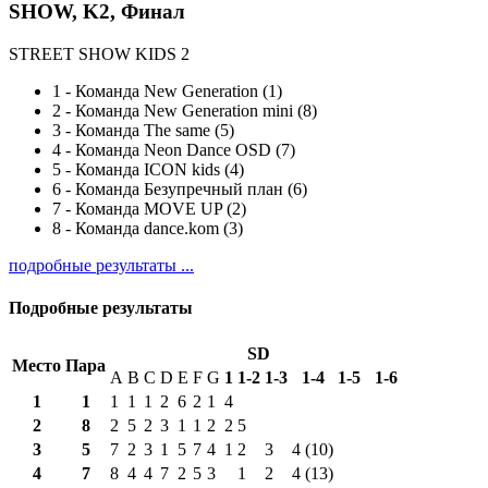
SHOW, K2, Финал
STREET SHOW KIDS 2
1
-
Команда New Generation (1)
2
-
Команда New Generation mini (8)
3
-
Команда The same (5)
4
-
Команда Neon Dance OSD (7)
5
-
Команда ICON kids (4)
6
-
Команда Безупречный план (6)
7
-
Команда MOVE UP (2)
8
-
Команда dance.kom (3)
подробные результаты ...
Подробные результаты
SD
Место
Пара
A
B
C
D
E
F
G
1
1-2
1-3
1-4
1-5
1-6
1
1
1
1
1
2
6
2
1
4
2
8
2
5
2
3
1
1
2
2
5
3
5
7
2
3
1
5
7
4
1
2
3
4 (10)
4
7
8
4
4
7
2
5
3
1
2
4 (13)