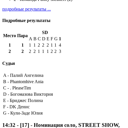
подробные результаты ...
Подробные результаты
SD
Место
Пара
A
B
C
D
E
F
G
1
1
1
1
1
2
2
2
1
1
4
2
2
2
2
1
1
1
2
2
3
Судьи
A -
Палий Ангелина
B -
Phantomhive Ania
C -
. PleaseTim
D -
Богомазова Виктория
E -
Бриджес Полина
F -
DK Денис
G -
Кули-Заде Юлия
14:32
-
[17]
- Номинация соло, STREET SHOW,