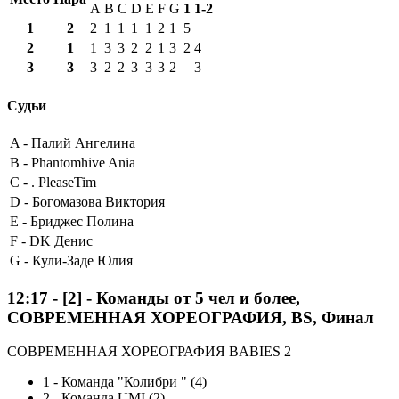
A
B
C
D
E
F
G
1
1-2
1
2
2
1
1
1
1
2
1
5
2
1
1
3
3
2
2
1
3
2
4
3
3
3
2
2
3
3
3
2
3
Судьи
A -
Палий Ангелина
B -
Phantomhive Ania
C -
. PleaseTim
D -
Богомазова Виктория
E -
Бриджес Полина
F -
DK Денис
G -
Кули-Заде Юлия
12:17
-
[2]
- Команды от 5 чел и более,
СОВРЕМЕННАЯ ХОРЕОГРАФИЯ, BS, Финал
СОВРЕМЕННАЯ ХОРЕОГРАФИЯ BABIES 2
1
-
Команда "Колибри " (4)
2
-
Команда UMI (2)