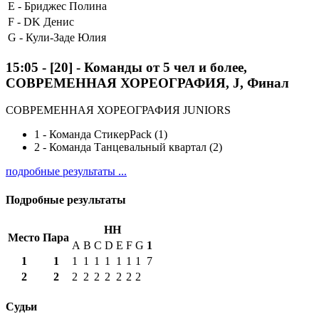
E -
Бриджес Полина
F -
DK Денис
G -
Кули-Заде Юлия
15:05
-
[20]
- Команды от 5 чел и более,
СОВРЕМЕННАЯ ХОРЕОГРАФИЯ, J, Финал
СОВРЕМЕННАЯ ХОРЕОГРАФИЯ JUNIORS
1
-
Команда СтикерPack (1)
2
-
Команда Танцевальный квартал (2)
подробные результаты ...
Подробные результаты
HH
Место
Пара
A
B
C
D
E
F
G
1
1
1
1
1
1
1
1
1
1
7
2
2
2
2
2
2
2
2
2
Судьи