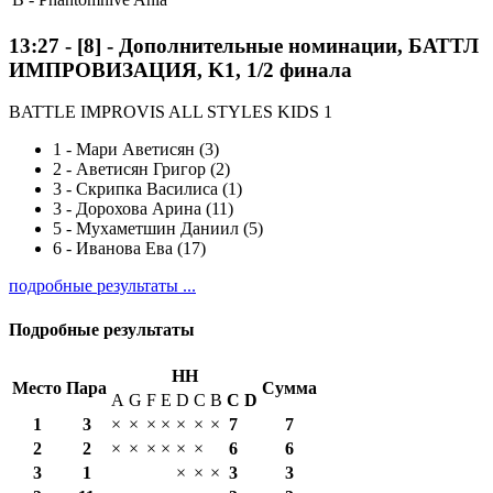
13:27
-
[8]
- Дополнительные номинации, БАТТЛ
ИМПРОВИЗАЦИЯ, K1, 1/2 финала
BATTLE IMPROVIS ALL STYLES KIDS 1
1
-
Мари Аветисян (3)
2
-
Аветисян Григор (2)
3
-
Скрипка Василиса (1)
3
-
Дорохова Арина (11)
5
-
Мухаметшин Даниил (5)
6
-
Иванова Ева (17)
подробные результаты ...
Подробные результаты
HH
Место
Пара
Сумма
A
G
F
E
D
C
B
С
D
1
3
×
×
×
×
×
×
×
7
7
2
2
×
×
×
×
×
×
6
6
3
1
×
×
×
3
3