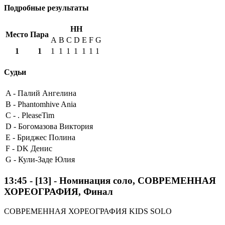
Подробные результаты
HH
Место
Пара
A
B
C
D
E
F
G
1
1
1
1
1
1
1
1
1
Судьи
A -
Палий Ангелина
B -
Phantomhive Ania
C -
. PleaseTim
D -
Богомазова Виктория
E -
Бриджес Полина
F -
DK Денис
G -
Кули-Заде Юлия
13:45
-
[13]
- Номинация соло, СОВРЕМЕННАЯ
ХОРЕОГРАФИЯ, Финал
СОВРЕМЕННАЯ ХОРЕОГРАФИЯ KIDS SOLO