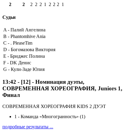
2
2
2
2
2
1
2
2
2
1
Судьи
A -
Палий Ангелина
B -
Phantomhive Ania
C -
. PleaseTim
D -
Богомазова Виктория
E -
Бриджес Полина
F -
DK Денис
G -
Кули-Заде Юлия
13:42
-
[12]
- Номинация дуэты,
СОВРЕМЕННАЯ ХОРЕОГРАФИЯ, Juniors 1,
Финал
СОВРЕМЕННАЯ ХОРЕОГРАФИЯ KIDS 2 ДУЭТ
1
-
Команда «Многогранность» (1)
подробные результаты ...