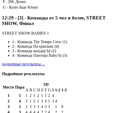
F -
DK Денис
G -
Кули-Заде Юлия
12:29
-
[3]
- Команды от 5 чел и более, STREET
SHOW, Финал
STREET SHOW BABIES 1
1
-
Команда The Tempo Crew (1)
2
-
Команда На крыльях (4)
3
-
Команда киндер’Ы (2)
4
-
Команда Пантера Baby’ki (3)
подробные результаты ...
Подробные результаты
SD
Место
Пара
A
B
C
D
E
F
G
1
1-2
1-3
1
1
1
2
1
2
1
1
2
4
2
4
3
1
2
1
3
4
1
3
4
3
2
2
3
3
3
4
3
3
1
6
4
3
4
4
4
4
2
2
4
2
2