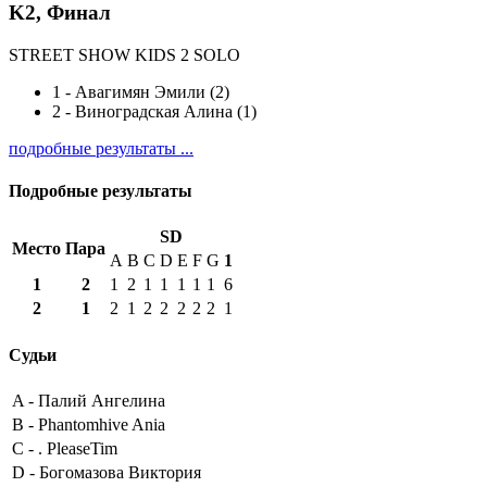
K2, Финал
STREET SHOW KIDS 2 SOLO
1
-
Авагимян Эмили (2)
2
-
Виноградская Алина (1)
подробные результаты ...
Подробные результаты
SD
Место
Пара
A
B
C
D
E
F
G
1
1
2
1
2
1
1
1
1
1
6
2
1
2
1
2
2
2
2
2
1
Судьи
A -
Палий Ангелина
B -
Phantomhive Ania
C -
. PleaseTim
D -
Богомазова Виктория