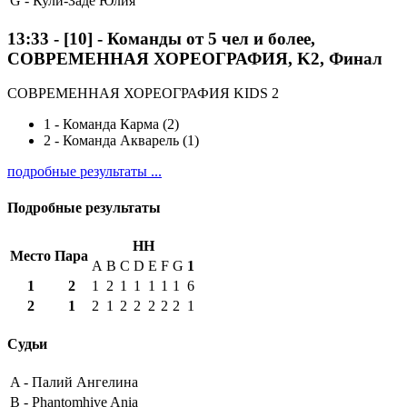
G -
Кули-Заде Юлия
13:33
-
[10]
- Команды от 5 чел и более,
СОВРЕМЕННАЯ ХОРЕОГРАФИЯ, K2, Финал
СОВРЕМЕННАЯ ХОРЕОГРАФИЯ KIDS 2
1
-
Команда Карма (2)
2
-
Команда Акварель (1)
подробные результаты ...
Подробные результаты
HH
Место
Пара
A
B
C
D
E
F
G
1
1
2
1
2
1
1
1
1
1
6
2
1
2
1
2
2
2
2
2
1
Судьи
A -
Палий Ангелина
B -
Phantomhive Ania