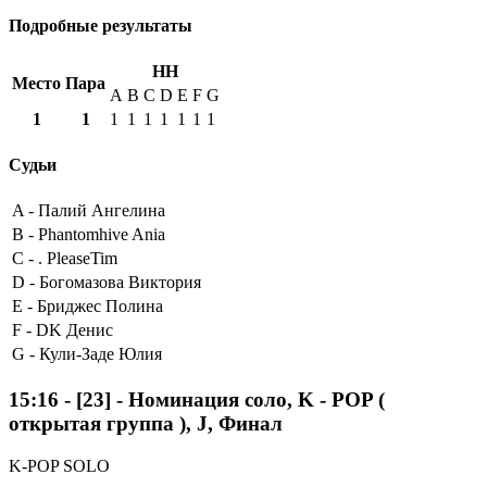
Подробные результаты
HH
Место
Пара
A
B
C
D
E
F
G
1
1
1
1
1
1
1
1
1
Судьи
A -
Палий Ангелина
B -
Phantomhive Ania
C -
. PleaseTim
D -
Богомазова Виктория
E -
Бриджес Полина
F -
DK Денис
G -
Кули-Заде Юлия
15:16
-
[23]
- Номинация соло, K - POP (
открытая группа ), J, Финал
K-POP SOLO