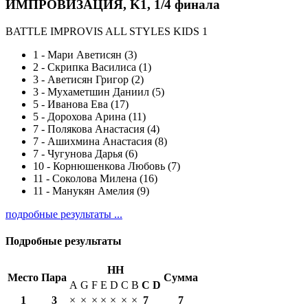
ИМПРОВИЗАЦИЯ, K1, 1/4 финала
BATTLE IMPROVIS ALL STYLES KIDS 1
1
-
Мари Аветисян (3)
2
-
Скрипка Василиса (1)
3
-
Аветисян Григор (2)
3
-
Мухаметшин Даниил (5)
5
-
Иванова Ева (17)
5
-
Дорохова Арина (11)
7
-
Полякова Анастасия (4)
7
-
Ашихмина Анастасия (8)
7
-
Чугунова Дарья (6)
10
-
Корнюшенкова Любовь (7)
11
-
Соколова Милена (16)
11
-
Манукян Амелия (9)
подробные результаты ...
Подробные результаты
HH
Место
Пара
Сумма
A
G
F
E
D
C
B
С
D
1
3
×
×
×
×
×
×
×
7
7