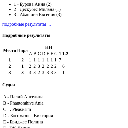
1
-
Бурова Анна (2)
2
-
Дескубес Милана (1)
3
-
Абашина Евгения (3)
подробные результаты ...
Подробные результаты
HH
Место
Пара
A
B
C
D
E
F
G
1
1-2
1
2
1
1
1
1
1
1
1
7
2
1
2
2
3
2
2
2
2
6
3
3
3
3
2
3
3
3
3
1
Судьи
A -
Палий Ангелина
B -
Phantomhive Ania
C -
. PleaseTim
D -
Богомазова Виктория
E -
Бриджес Полина