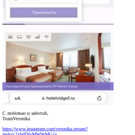
С любовью и заботой,
TeamVeronika
https://www.instagram.com/veronika.proam?
igsh=c2xhdDlyMW9sMG1s