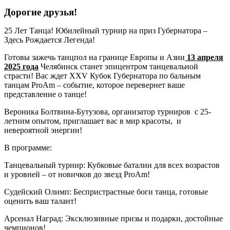
Дорогие друзья!
25 Лет Танца! Юбилейный турнир на приз Губернатора –
Здесь Рождается Легенда!
Готовы зажечь танцпол на границе Европы и Азии
13 апреля
2025 года
Челябинск станет эпицентром танцевальной
страсти! Вас ждет XXV Кубок Губернатора по бальным
танцам ProAm – событие, которое перевернет ваше
представление о танце!
Вероника Болтвина-Бутузова, организатор турниров с 25-
летним опытом, приглашает вас в мир красоты, и
невероятной энергии!
В программе:
Танцевальный турнир: Кубковые баталии для всех возрастов
и уровней – от новичков до звезд ProAm!
Судейский Олимп: Беспристрастные боги танца, готовые
оценить ваш талант!
Арсенал Наград: Эксклюзивные призы и подарки, достойные
чемпионов!