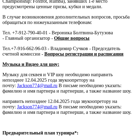
Championship: Foxtrot, Rumba), занявших
1-е место
предусмотрены ценные призы, кубки и медали.
В случае возникновения дополнительных вопросов, просьба
обращаться по нижеуказанным телефонам:
Тел. +7-912-790-40-01 -
Вероника Болтвина-Бутузова
-
Главный организатор -
Общие вопросы
Тел.
+7-916-662-96-03 - Владимир Сучков - Председатель
счетной комиссии -
Вопросы регистрации и расписания
Музыка и Видео для шоу:
Музыку для секвея и VIP шоу необходимо направить
непозднее 12.04.2025 года звукоопретору на
почту:
Jackson774@mail.ru
В письме необходимо указать:
фамилию и имя партнера и партнерши, а также название шоу.
направить непозднее 12.04.2025 года звукоопретору на
почту:
Jackson774@mail.ru
В письме необходимо указать:
фамилию и имя партнера и партнерши, а также название шоу.
Предварительный план турнира*: