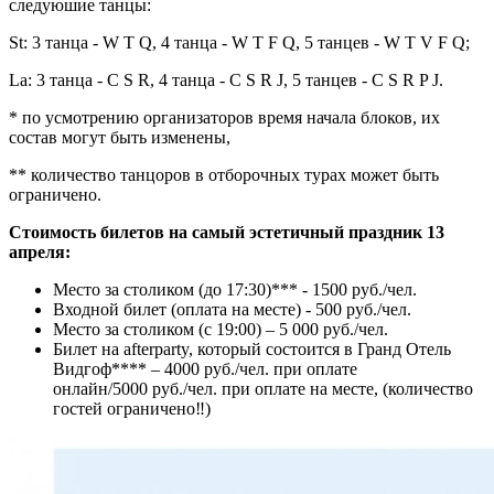
следуюшие танцы:
St: 3 танца - W T Q, 4 танца - W T F Q, 5
танцев - W T V F Q;
La: 3 танца - C S R, 4 танца - C S R J, 5 танцев - C S R P J.
* по усмотрению организаторов время начала блоков, их
состав могут быть изменены,
** количество танцоров в отборочных турах может быть
ограничено.
Стоимость билетов на самый эстетичный праздник 13
апреля:
Место за столиком (до 17:30)*** - 1500 руб./чел.
Входной билет (оплата на месте) - 500 руб./чел.
Место за столиком (с 19:00) – 5 000 руб./чел.
Билет на afterparty, который состоится в Гранд Отель
Видгоф**** – 4000
руб./чел. при оплате
онлайн/5000
руб./чел. при оплате на месте
,
(количество
гостей ограничено‼️)