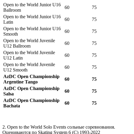
Open to the World Junior U16
60
75
Ballroom
Open to the World Junior U16
60
75
Latin
Open to the World Junior U16
60
75
Smooth
Open to the World Juvenile
60
75
U12 Ballroom
Open to the World Juvenile
60
75
U12 Latin
Open to the World Juvenile
60
75
U12 Smooth
AzDC Open Championship
60
75
Argentine Tango
AzDC Open Championship
60
75
Salsa
AzDC Open Championship
60
75
Bachata
2. Open to the World Solo Events сольные соревнования.
Оцениваются по Skating System 6 (С) 1993-2022