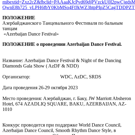
mibextid=Zxz2cZ&fbclid=PAAaaKJcPvd69djPVzckU0I2pwCjgds
QwnE8h725_vLPH6fbY0KbMSo4FfJkWZ3htpPIpZ5CagTDDPZ
ПОЛОЖЕНИЕ
Азербайджанского Танцевального Фестиваля по бальным
танцам
«Azerbaijan Dance Festival»
ПОЛОЖЕНИЕ о проведении Azerbaijan Dance Festival.
Название: Azerbaijan Dance Festival & Night of the Dancing
Diamonds Gala Show ( AzDF & NDD)
Организатор: WDC, AzDC, SRDS
Дата проведения 26-29 октября 2023
Место проведения: Азербайджан, г. Баку, JW Marriott Absheron
Hotel, 674 АZADLIQ SQUARE, BAKU, AZERBAIJAN, AZ-
1010
Конкурс проводится при поддержке World Dance Council,
Azerbaijan Dance Council, Smooth Rhythm Dance Style, в