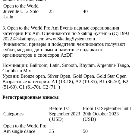
Open to the World
Juvenile U12 Solo
25
40
Latin
3. Open to the World Pro Am Events парные соревнования
категории Pro Am. Оцениваются по Skating System 6 (С) 1993-
2022 @skatingsystem www.SkatingSystem.com .
Финалисты, призеры и победители чемпионатов получают
кубки, медали, дипломы и памятные подарки от
организаторов и спонсоров AzDF.
Номинации: Ballroom, Latin, Smooth, Rhythm, Argentine Tango,
Caribbean Mix
Уровни: Bronze open, Silver Open, Gold Open, Gold Star Open
Возрастные категории: А1 (13-18), А2 (19-35), В1 (36-50), В2
(51-60), С1 (61-70), С2 (71+)
Регистрационные взносы:
Before 1st
From 1st September until
Categories
September 2023
20th October 2023
( USD)
(USD)
Open to the World Pro
Am single dance
35
50