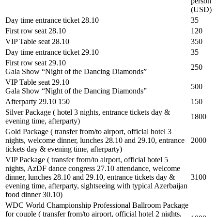
person
(USD)
Day time entrance ticket 28.10
35
First row seat 28.10
120
VIP Table seat 28.10
350
Day time entrance ticket 29.10
35
First row seat 29.10
250
Gala Show “Night of the Dancing Diamonds”
VIP Table seat 29.10
500
Gala Show “Night of the Dancing Diamonds”
Afterparty 29.10 150
150
Silver Package ( hotel 3 nights, entrance tickets day &
1800
evening time, afterparty)
Gold Package ( transfer from/to airport, official hotel 3
nights, welcome dinner, lunches 28.10 and 29.10, entrance
2000
tickets day & evening time, afterparty)
VIP Package ( transfer from/to airport, official hotel 5
nights, AzDF dance congress 27.10 attendance, welcome
dinner, lunches 28.10 and 29.10, entrance tickets day &
3100
evening time, afterparty, sightseeing with typical Azerbaijan
food dinner 30.10)
WDC World Championship Professional Ballroom Package
for couple ( transfer from/to airport, official hotel 2 nights,