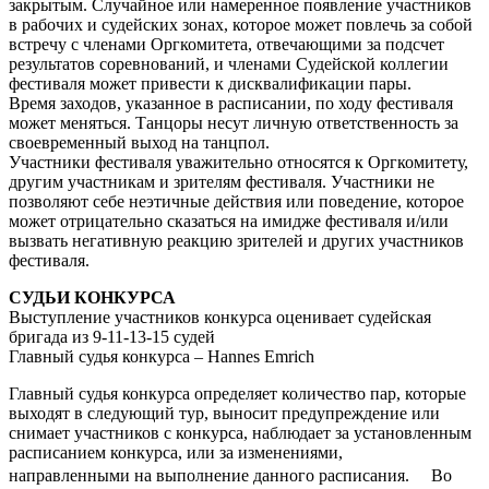
закрытым. Случайное или намеренное появление участников
в рабочих и судейских зонах, которое может повлечь за собой
встречу с членами Оргкомитета, отвечающими за подсчет
результатов соревнований, и членами Судейской коллегии
фестиваля может привести к дисквалификации пары.
Время заходов, указанное в расписании, по ходу фестиваля
может меняться. Танцоры несут личную ответственность за
своевременный выход на танцпол.
Участники фестиваля уважительно относятся к Оргкомитету,
другим участникам и зрителям фестиваля. Участники не
позволяют себе неэтичные действия или поведение, которое
может отрицательно сказаться на имидже фестиваля и/или
вызвать негативную реакцию зрителей и других участников
фестиваля.
СУДЬИ КОНКУРСА
Выступление участников конкурса оценивает судейская
бригада из 9-11-13-15 судей
Главный судья конкурса – Hannes Emrich
Главный судья конкурса определяет количество пар, которые
выходят в следующий тур, выносит предупреждение или
снимает участников с конкурса, наблюдает за установленным
расписанием конкурса, или за изменениями,
направленными на выполнение данного расписания. Во