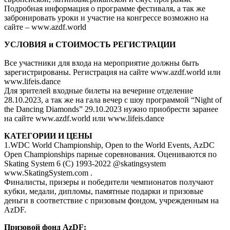
Подробная информация о программе фестиваля, а так же
забронировать уроки и участие на конгрессе возможно на
сайте – www.azdf.world
УСЛОВИЯ и СТОИМОСТЬ РЕГИСТРАЦИИ
Все участники для входа на мероприятие должны быть
зарегистрированы. Регистрация на сайте www.azdf.world или
www.lifeis.dance
Для зрителей входные билеты на вечерние отделение
28.10.2023, а так же на гала вечер с шоу программой “Night of
the Dancing Diamonds” 29.10.2023 нужно приобрести заранее
на сайте www.azdf.world или www.lifeis.dance
КАТЕГОРИИ И ЦЕНЫ
1.WDC World Championship, Open to the World Events, AzDC
Open Championships парные соревнования. Оцениваются по
Skating System 6 (С) 1993-2022 @skatingsystem
www.SkatingSystem.com .
Финалисты, призеры и победители чемпионатов получают
кубки, медали, дипломы, памятные подарки и призовые
деньги в соответствие с призовым фондом, учрежденным на
AzDF.
Призовой фонд AzDF: