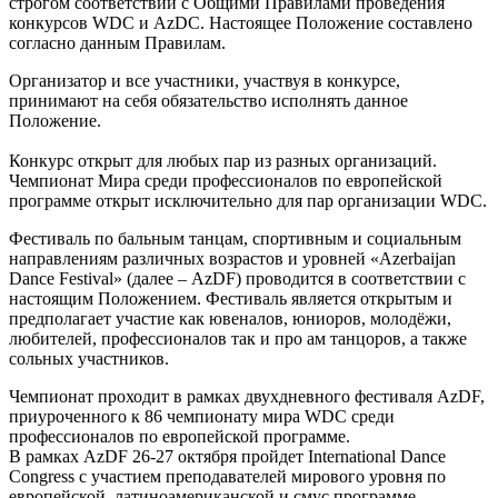
строгом соответствии с Общими Правилами проведения
конкурсов WDC и AzDC. Настоящее Положение составлено
согласно данным Правилам.
Организатор и все участники, участвуя в конкурсе,
принимают на себя обязательство исполнять данное
Положение.
Конкурс открыт для любых пар из разных организаций.
Чемпионат Мира среди профессионалов по европейской
программе открыт исключительно для пар организации WDC.
Фестиваль по бальным танцам, спортивным и социальным
направлениям различных возрастов и уровней «Azerbaijan
Dance Festival» (далее – AzDF) проводится в соответствии с
настоящим Положением. Фестиваль является открытым и
предполагает участие как ювеналов, юниоров, молодёжи,
любителей, профессионалов так и про ам танцоров, а также
сольных участников.
Чемпионат проходит в рамках двухдневного фестиваля AzDF,
приуроченного к 86 чемпионату мира WDC среди
профессионалов по европейской программе.
В рамках AzDF 26-27 октября пройдет International Dance
Congress с участием преподавателей мирового уровня по
европейской, латиноамериканской и смус программе