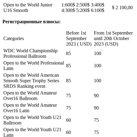
Open to the World Junior
1:600$ 2:500$ 3:400$
$ 2 100,00
U16 Smooth
4:300$ 5:200$ 6:100$
Регистрационные взносы:
Before 1st
From 1st September
Categories
September
until 20th October
2023 ( USD)
2023 (USD)
WDC World Championship
85
100
Professional Ballroom
Open to the World Professional
85
100
Latin
Open to the World American
Smooth Super Trophy Series
85
100
SRDS Ranking event
Open to the World Amateur
75
90
Over16 Ballroom
Open to the World Amateur
75
90
Over16 Latin
Open to the World Youth U21
60
75
Ballroom
Open to the World Youth U21
60
75
Latin