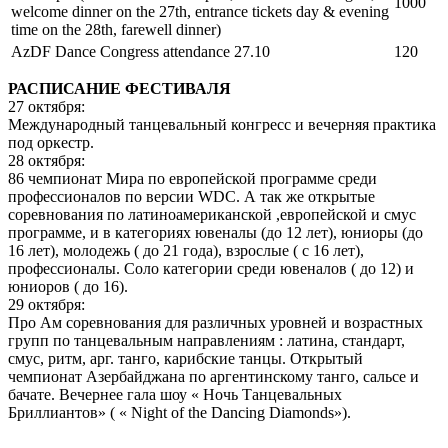
1000
welcome dinner on the 27th, entrance tickets day & evening
time on the 28th, farewell dinner)
AzDF Dance Congress attendance 27.10
120
РАСПИСАНИЕ ФЕСТИВАЛЯ
27 октября:
Международный танцевальный конгресс и вечерняя практика
под оркестр.
28 октября:
86 чемпионат Мира по европейской программе среди
профессионалов по версии WDC. А так же открытые
соревнования по латиноамериканской ,европейской и смус
программе, и в категориях ювеналы (до 12 лет), юниоры (до
16 лет), молодежь ( до 21 года), взрослые ( с 16 лет),
профессионалы. Соло категории среди ювеналов ( до 12) и
юниоров ( до 16).
29 октября:
Про Ам соревнования для различных уровней и возрастных
групп по танцевальным направлениям : латина, стандарт,
смус, ритм, арг. танго, карибские танцы. Открытый
чемпионат Азербайджана по аргентинскому танго, сальсе и
бачате. Вечернее гала шоу « Ночь Танцевальных
Бриллиантов» ( « Night of the Dancing Diamonds»).