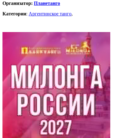
Организатор:
Планетанго
Категории
:
Аргентинское танго
,