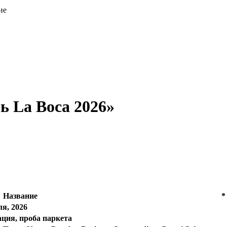
ие
ь La Boca 2026»
Название
*
ля, 2026
ация, проба паркета