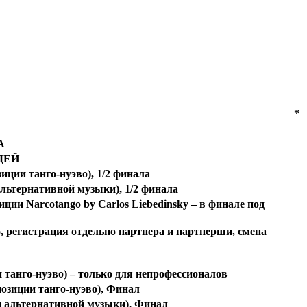
*
А
ДЕЙ
ии танго-нуэво), 1/2 финала
ьтернативной музыки), 1/2 финала
и Narcotango by Carlos Liebedinsky – в финале под
регистрация отдельно партнера и партнерши, смена
анго-нуэво) – только для непрофессионалов
зиции танго-нуэво), Финал
 альтернативной музыки), Финал