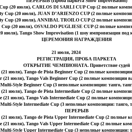
ПЕРЕРЫВ (Проба паркета Show Improvisation)
y Cup (20 июля), CARLOS DI SARLI CUP Cup (2 полные компо
ity Cup (20 июля), JUAN D’ARIENZO CUP (2 полные компози
ity Cup (20 июля), ANNIBAL TROILO CUP (2 полные компози
ty Cup (20 июля), OSVALDO PUGLIESE CUP (2 полные композ
0 июля), Tango Show Improvisation (1 шоу импровизация под
ЦЕРЕМОНИЯ НАГРАЖДЕНИЯ
21 июля, 2024
РЕГИСТРАЦИЯ, ПРОБА ПАРКЕТА
ОТКРЫТИЕ ЧЕМПИОНАТА. Приветствие судей
 (21 июля), Tango de Pista Beginner Cup (2 полные композиции
r (21 июля), Tango Vals Beginner Cup (2 полные композиции ва
 Multi-Style Beginner Cup (3 неполные композиции: танго, тан
e (21 июля), Tango de Pista Intermediate Cup (2 полные компози
te (21 июля), Tango Vals Intermediate Cup (2 полные композици
, Multi-Style Intermediate Cup (3 неполные композиции: танго, 
ПЕРЕРЫВ
 (21 июля), Tango de Pista Upper Intermediate Cup (2 полные 
e (21 июля), Tango Vals Upper Intermediate Cup (2 полные ком
 Multi-Style Upper Intermediate Cup (3 неполные композиции: т