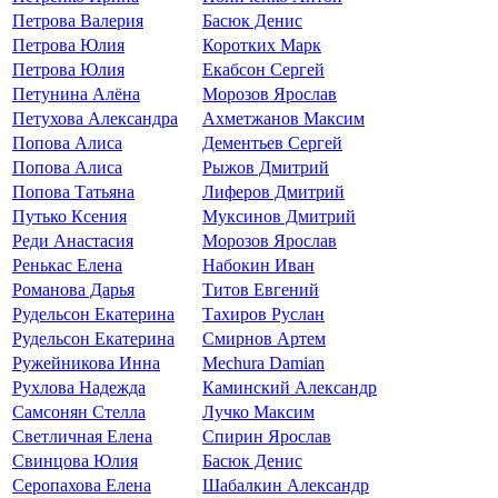
Петрова Валерия
Басюк Денис
Петрова Юлия
Коротких Марк
Петрова Юлия
Екабсон Сергей
Петунина Алëна
Морозов Ярослав
Петухова Александра
Ахметжанов Максим
Попова Алиса
Дементьев Сергей
Попова Алиса
Рыжов Дмитрий
Попова Татьяна
Лиферов Дмитрий
Путько Ксения
Муксинов Дмитрий
Реди Анастасия
Морозов Ярослав
Ренькас Елена
Набокин Иван
Романова Дарья
Титов Евгений
Рудельсон Екатерина
Тахиров Руслан
Рудельсон Екатерина
Смирнов Артем
Ружейникова Инна
Mechura Damian
Рухлова Надежда
Каминский Александр
Самсонян Стелла
Лучко Максим
Светличная Елена
Спирин Ярослав
Свинцова Юлия
Басюк Денис
Серопахова Елена
Шабалкин Александр