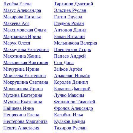
Лунёва Елена
Тарханов Дмитрий
Мазус Александра
Эльсиев Руслан
Макарова Наталья
Гатин Эдуард
Макеева Ася
Гладков Роман
Максимовская Ольга
Антонов Данил
Мартынова Ирина
Балан Виталий
Марук Олеся
Мельникова Валерия
Махмутова Екатерина
Плещенков Игорь
Махоткина Жанна
Папаев Андрей
Маяковская Виктория
Сон Дана
Мичурина Ирина
Зайков Артём
Моисеева Екатерина
Аракелян Норайр
Мокрушина Светлана
Королёв Даниил
Моховикова Ирина
Баранов Дмитрий
Мухина Екатерина
Лучко Максим
Мухина Екатерина
Филлипов Тимофей
Найшева Инна
Фролов Александр
Непряхина Елена
Калабин Илья
Нестерова Маргарита
Кулаков Вадим
Нешта Анастасия
Тахиров Руслан