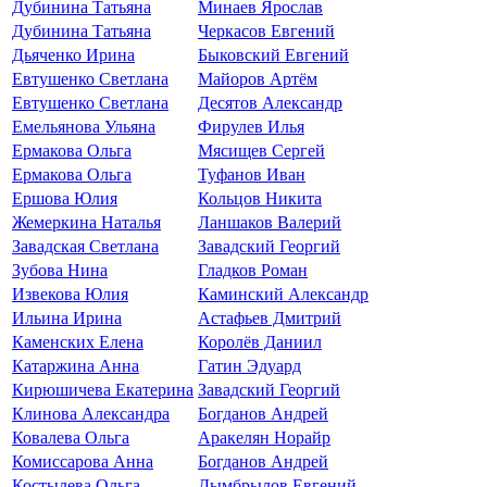
Дубинина Татьяна
Минаев Ярослав
Дубинина Татьяна
Черкасов Евгений
Дьяченко Ирина
Быковский Евгений
Евтушенко Светлана
Майоров Артём
Евтушенко Светлана
Десятов Александр
Емельянова Ульяна
Фирулев Илья
Ермакова Ольга
Мясищев Сергей
Ермакова Ольга
Туфанов Иван
Ершова Юлия
Кольцов Никита
Жемеркина Наталья
Ланшаков Валерий
Завадская Светлана
Завадский Георгий
Зубова Нина
Гладков Роман
Извекова Юлия
Каминский Александр
Ильина Ирина
Астафьев Дмитрий
Каменских Елена
Королёв Даниил
Катаржина Анна
Гатин Эдуард
Кирюшичева Екатерина
Завадский Георгий
Клинова Александра
Богданов Андрей
Ковалева Ольга
Аракелян Норайр
Комиссарова Анна
Богданов Андрей
Костылева Ольга
Дымбрылов Евгений