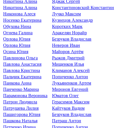
Никитина Алина
Яджак Сергей
Никитина Алина
Константиновский Константин
Никонова Алеся
Лучко Максим
Носенко Екатерина
Кузнецов Александр
Обухова Нина
Коротких Марк
Огнева Галина
Аракелян Норайр
Орлова Юлия
Безруков Владислав
Орлова Юлия
Неверов Иван
Осина Юлия
Майоров Артём
Павлинова Ольга
Рыжов Дмитрий
Павлова Анастасия
Мищенков Илья
Павлова Кристина
Климанов Алексей
Пальчик Екатерина
Попиченко Антон
Панкова Анна
Лукьяненков Артем
Панченко Марина
Миронов Евгений
Парамонова Вероника
Юматов Олег
Патрон Людмила
Герасимов Максим
Патрушева Лилия
Кайтуков Вадим
Пашигорова Юлия
Безруков Владислав
Пашкова Наталья
Патраш Антон
Петренко Ирина
Попиченко Антон