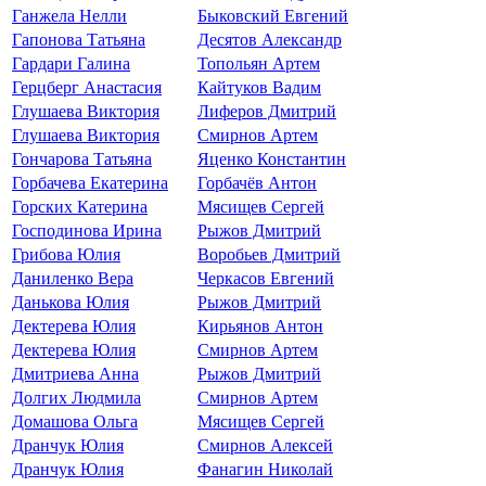
Ганжела Нелли
Быковский Евгений
Гапонова Татьяна
Десятов Александр
Гардари Галина
Топольян Артем
Герцберг Анастасия
Кайтуков Вадим
Глушаева Виктория
Лиферов Дмитрий
Глушаева Виктория
Смирнов Артем
Гончарова Татьяна
Яценко Константин
Горбачева Екатерина
Горбачёв Антон
Горских Катерина
Мясищев Сергей
Господинова Ирина
Рыжов Дмитрий
Грибова Юлия
Воробьев Дмитрий
Даниленко Вера
Черкасов Евгений
Данькова Юлия
Рыжов Дмитрий
Дектерева Юлия
Кирьянов Антон
Дектерева Юлия
Смирнов Артем
Дмитриева Анна
Рыжов Дмитрий
Долгих Людмила
Смирнов Артем
Домашова Ольга
Мясищев Сергей
Дранчук Юлия
Смирнов Алексей
Дранчук Юлия
Фанагин Николай