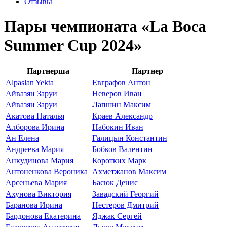
Отзывы
Пары чемпионата «La Boca
Summer Cup 2024»
Партнерша
Партнер
Alpaslan Yekta
Евграфов Антон
Айвазян Заруи
Неверов Иван
Айвазян Заруи
Лапшин Максим
Акатова Наталья
Краев Александр
Алборова Ирина
Набокин Иван
Ан Елена
Галицын Константин
Андреева Мария
Бобков Валентин
Анкудинова Мария
Коротких Марк
Антоненкова Вероника
Ахметжанов Максим
Арсеньева Мария
Басюк Денис
Ахунова Виктория
Завадский Георгий
Баранова Ирина
Нестеров Дмитрий
Бардонова Екатерина
Яджак Сергей