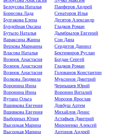
Белоусова Анастасия
Лучко Максим
Белоусова Наталья
Панферов Андрей
Борисова Лада
Сенаторов Илья
Булгакова Елена
Десятов Александр
Бурдейная Оксана
Гладков Роман
Бутыло Наталья
Дымбрылов Евгений
Вараксина Жанна
Сон Дана
Верхова Марианна
Сердитов Даниил
Власова Наталья
Бектимиров Руслан
Вознюк Анастасия
Богдан Сергей
Вознюк Анастасия
Гладков Роман
Вознюк Анастасия
Голованов Константин
Волкова Людмила
Муксинов Дмитрий
Воронина Инна
Чернышев Юрий
Воронина Инна
Воронин Виталий
Вутано Ольга
Морозов Ярослав
Вшивкова Евгения
Довбуш Артем
Вшивкова Евгения
Михайлов Денис
Выборных Юлия
Астафьев Дмитрий
Высоцкая Марина
Мироненко Алексей
Высоцкая Марина
Антонов Андрей