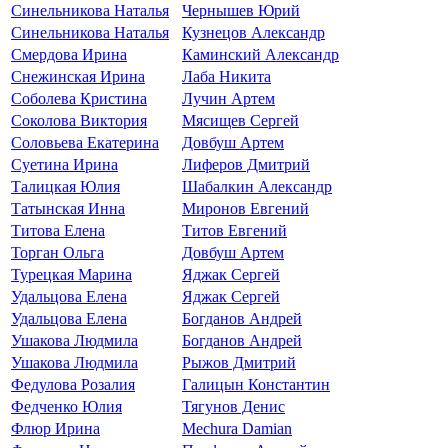
Синельникова Наталья
Чернышев Юрий
Синельникова Наталья
Кузнецов Александр
Смердова Ирина
Каминский Александр
Снежинская Ирина
Лаба Никита
Соболева Кристина
Лучин Артем
Соколова Виктория
Мясищев Сергей
Соловьева Екатерина
Довбуш Артем
Суетина Ирина
Лиферов Дмитрий
Талицкая Юлия
Шабалкин Александр
Татынская Инна
Миронов Евгений
Титова Елена
Титов Евгений
Торган Ольга
Довбуш Артем
Турецкая Марина
Яджак Сергей
Удальцова Елена
Яджак Сергей
Удальцова Елена
Богданов Андрей
Ушакова Людмила
Богданов Андрей
Ушакова Людмила
Рыжов Дмитрий
Федулова Розалия
Галицын Константин
Федченко Юлия
Тягунов Денис
Флюр Ирина
Mechura Damian