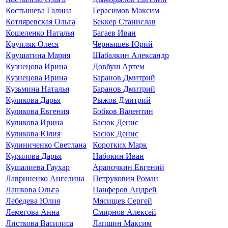
Костышева Галина
Герасимов Максим
Котляревская Ольга
Беккер Станислав
Кошеленко Наталья
Багаев Иван
Крупляк Олеся
Чернышев Юрий
Крушатина Мария
Шабалкин Александр
Кузнецова Ирина
Довбуш Артем
Кузнецова Ирина
Баранов Дмитрий
Кузьмина Наталья
Баранов Дмитрий
Куликова Дарья
Рыжов Дмитрий
Куликова Евгения
Бобков Валентин
Куликова Ирина
Басюк Денис
Куликова Юлия
Басюк Денис
Кулиниченко Светлана
Коротких Марк
Курилова Дарья
Набокин Иван
Кушалиева Гаухар
Арапочкин Евгений
Лавриненко Ангелина
Петрукович Роман
Лашкова Ольга
Панферов Андрей
Лебедева Юлия
Мясищев Сергей
Лемегова Анна
Смирнов Алексей
Листкова Василиса
Лапшин Максим