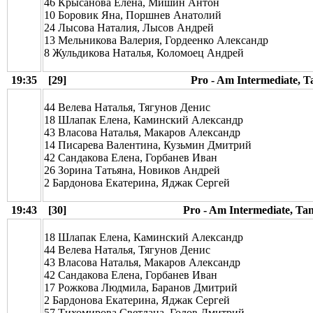
46 Крысанова Елена, Мишин Антон
10 Боровик Яна, Поршнев Анатолий
24 Лысова Наталия, Лысов Андрей
13 Мельникова Валерия, Гордеенко Александр
8 Жульдикова Наталья, Коломоец Андрей
19:35
[29]
Pro - Am Intermediate, 
44 Велева Наталья, Тягунов Денис
18 Шлапак Елена, Каминский Александр
43 Власова Наталья, Макаров Александр
14 Писарева Валентина, Кузьмин Дмитрий
42 Сандакова Елена, Горбанев Иван
26 Зорина Татьяна, Новиков Андрей
2 Бардонова Екатерина, Яджак Сергей
19:43
[30]
Pro - Am Intermediate, Ta
18 Шлапак Елена, Каминский Александр
44 Велева Наталья, Тягунов Денис
43 Власова Наталья, Макаров Александр
42 Сандакова Елена, Горбанев Иван
17 Рожкова Людмила, Баранов Дмитрий
2 Бардонова Екатерина, Яджак Сергей
57 Тихомирова Светлана, Голов Дмитрий