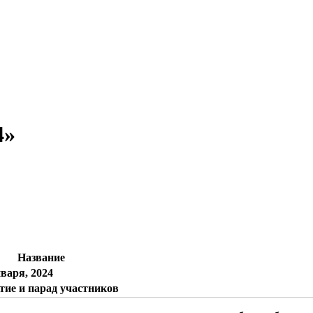
4»
Название
нваря, 2024
ие и парад участников