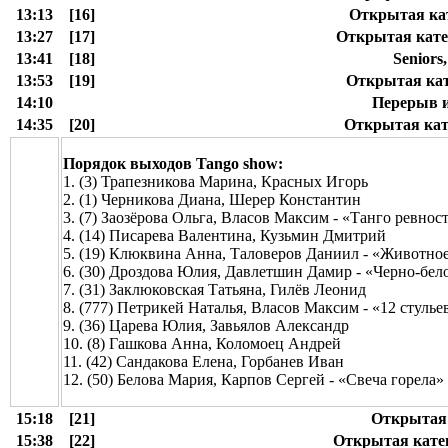
13:13
[16]
Открытая кат
13:27
[17]
Открытая катег
13:41
[18]
Seniors
13:53
[19]
Открытая кате
14:10
Перерыв и
14:35
[20]
Открытая кате
Порядок выходов Tango show:
1. (3) Трапезникова Марина, Красных Игорь
2. (1) Черникова Диана, Шерер Константин
3. (7) Заозёрова Ольга, Власов Максим - «Танго ревнос
4. (14) Писарева Валентина, Кузьмин Дмитрий
5. (19) Клюквина Анна, Таловеров Даниил - «Животно
6. (30) Дроздова Юлия, Давлетшин Дамир - «Черно-бел
7. (31) Заклюковская Татьяна, Гилёв Леонид
8. (777) Петрикей Наталья, Власов Максим - «12 стулье
9. (36) Царева Юлия, Завьялов Александр
10. (8) Гашкова Анна, Коломоец Андрей
11. (42) Сандакова Елена, Горбанев Иван
12. (50) Белова Мария, Карпов Сергей - «Свеча горела»
15:18
[21]
Открытая 
15:38
[22]
Открытая катего