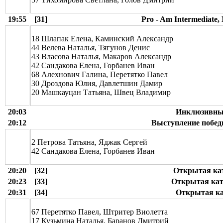
19:55
[31]
Pro - Am Intermediate,
18 Шлапак Елена, Каминский Александр
44 Велева Наталья, Тягунов Денис
43 Власова Наталья, Макаров Александр
42 Сандакова Елена, Горбанев Иван
68 Алехнович Галина, Перетятко Павел
30 Дроздова Юлия, Давлетшин Дамир
20 Машкауцан Татьяна, Швец Владимир
20:03
Инклюзивный
20:12
Выступление победи
2 Петрова Татьяна, Яджак Сергей
42 Сандакова Елена, Горбанев Иван
20:20
[32]
Открытая кат
20:23
[33]
Открытая кате
20:31
[34]
Открытая ка
67 Перетятко Павел, Штритер Виолетта
17 Кузьмина Наталья, Баранов Дмитрий