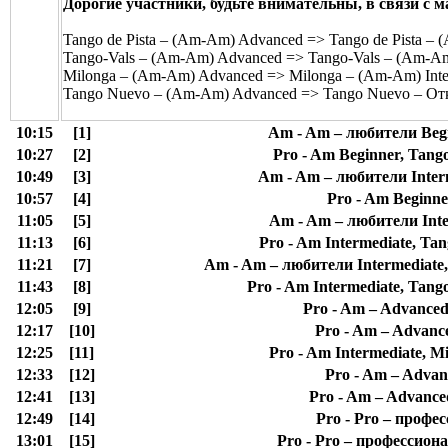
Дорогие участники, будьте внимательны, в связи с
Tango de Pista – (Am-Am) Advanced => Tango de Pista – (
Tango-Vals – (Am-Am) Advanced => Tango-Vals – (Am-Am)
Milonga – (Am-Am) Advanced => Milonga – (Am-Am) Inte
Tango Nuevo – (Am-Am) Advanced => Tango Nuevo – От
10:15
[1]
Am - Am – любители Begi
10:27
[2]
Pro - Am Beginner, Tango
10:49
[3]
Am - Am – любители Interm
10:57
[4]
Pro - Am Beginne
11:05
[5]
Am - Am – любители Inte
11:13
[6]
Pro - Am Intermediate, Tan
11:21
[7]
Am - Am – любители Intermediate, 
11:43
[8]
Pro - Am Intermediate, Tango
12:05
[9]
Pro - Am – Advanced
12:17
[10]
Pro - Am – Advanc
12:25
[11]
Pro - Am Intermediate, M
12:33
[12]
Pro - Am – Advan
12:41
[13]
Pro - Am – Advance
12:49
[14]
Pro - Pro – профес
13:01
[15]
Pro - Pro – профессиона