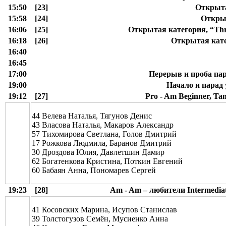
15:50
[23]
Открыта
15:58
[24]
Открыт
16:06
[25]
Открытая категория, “Three
16:18
[26]
Открытая катег
16:40
16:45
17:00
Перерыв и проба пар
19:00
Начало и парад 
19:12
[27]
Pro - Am Beginner, Ta
44 Велева Наталья, Тягунов Денис
43 Власова Наталья, Макаров Александр
57 Тихомирова Светлана, Голов Дмитрий
17 Рожкова Людмила, Баранов Дмитрий
30 Дроздова Юлия, Давлетшин Дамир
62 Богатенкова Кристина, Поткин Евгений
60 Бабаян Анна, Пономарев Сергей
19:23
[28]
Am - Am – любители Intermediat
41 Косовских Марина, Исупов Станислав
39 Толстогузов Семён, Мусиенко Анна