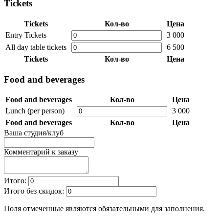
Tickets
Tickets
Кол-во
Цена
Entry Tickets
3 000
All day table tickets
6 500
Tickets
Кол-во
Цена
Food and beverages
Food and beverages
Кол-во
Цена
Lunch (per person)
3 000
Food and beverages
Кол-во
Цена
Ваша студия/клуб
Комментарий к заказу
Итого:
Итого без скидок:
Поля отмеченные
являются обязательными для заполнения.