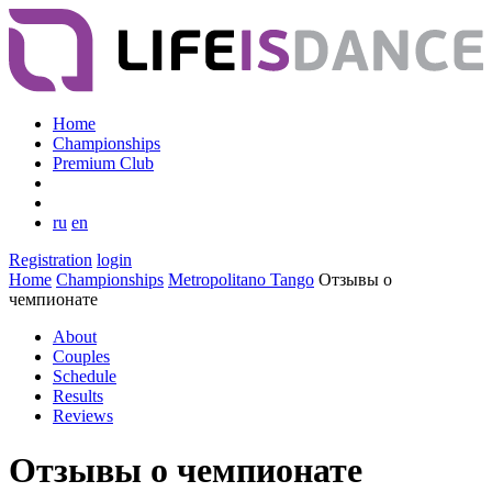
Home
Championships
Premium Club
ru
en
Registration
login
Home
Championships
Metropolitano Tango
Отзывы о
чемпионате
About
Couples
Schedule
Results
Reviews
Отзывы о чемпионате