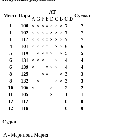
AT
Место
Пара
Сумма
A
G
F
E
D
C
B
С
D
1
100
×
×
×
×
×
×
×
7
7
1
102
×
×
×
×
×
×
×
7
7
1
117
×
×
×
×
×
×
×
7
7
4
101
×
×
×
×
×
×
6
6
5
119
×
×
×
×
×
5
5
6
131
×
×
×
×
4
4
6
139
×
×
×
×
4
4
8
125
×
×
×
3
3
8
132
×
×
×
3
3
10
106
×
×
2
2
11
105
×
1
1
12
112
0
0
12
116
0
0
Судьи
A -
Маринова Мария