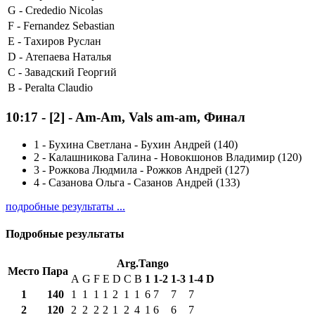
G -
Crededio Nicolas
F -
Fernandez Sebastian
E -
Тахиров Руслан
D -
Атепаева Наталья
C -
Завадский Георгий
B -
Peralta Claudio
10:17
-
[2]
- Am-Am, Vals am-am, Финал
1
-
Бухина Светлана - Бухин Андрей (140)
2
-
Калашникова Галина - Новокшонов Владимир (120)
3
-
Рожкова Людмила - Рожков Андрей (127)
4
-
Сазанова Ольга - Сазанов Андрей (133)
подробные результаты ...
Подробные результаты
Arg.Tango
Место
Пара
A
G
F
E
D
C
B
1
1-2
1-3
1-4
D
1
140
1
1
1
1
2
1
1
6
7
7
7
2
120
2
2
2
2
1
2
4
1
6
6
7