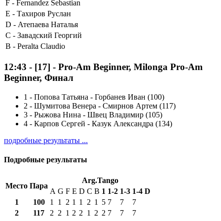
F -
Fernandez Sebastian
E -
Тахиров Руслан
D -
Атепаева Наталья
C -
Завадский Георгий
B -
Peralta Claudio
12:43
-
[17]
- Pro-Am Beginner, Milonga Pro-Am
Beginner, Финал
1
-
Попова Татьяна - Горбанев Иван (100)
2
-
Шумитова Венера - Смирнов Артем (117)
3
-
Рыжова Нина - Швец Владимир (105)
4
-
Карпов Сергей - Казук Александра (134)
подробные результаты ...
Подробные результаты
Arg.Tango
Место
Пара
A
G
F
E
D
C
B
1
1-2
1-3
1-4
D
1
100
1
1
2
1
1
2
1
5
7
7
7
2
117
2
2
1
2
2
1
2
2
7
7
7