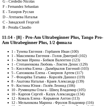
G -
Crededio Nicolas
F -
Fernandez Sebastian
E -
Тахиров Руслан
D -
Атепаева Наталья
C -
Завадский Георгий
B -
Peralta Claudio
11:14
-
[8]
- Pro-Am Ultrabeginner Plus, Tango Pro-
Am Ultrabeginner Plus, 1/2 финала
1
-
Тунева Евгения - Горбанев Иван (100)
1
-
Максимова Евгения - Голов Дмитрий (102)
1
-
Зисман Ирина - Бобков Валентин (123)
1
-
Степаненкова Любовь - Локтев Денис (129)
5
-
Киселёва Елена - Дымбрылов Евгений (103)
5
-
Сапожкова Елена - Смирнов Артем (117)
7
-
Фонарёва Татьяна - Королёв Даниил (119)
8
-
Акатова Наталья - Краев Александр (139)
9
-
Костина Юлия - Гилёв Леонид (106)
10
-
Румянцева Ольга - Швец Владимир (105)
10
-
Карпов Сергей - Казук Александра (134)
12
-
Коваль Елена - Кирьянов Антон (113)
12
-
Мельникова Марина - Фролов Владимир (116)