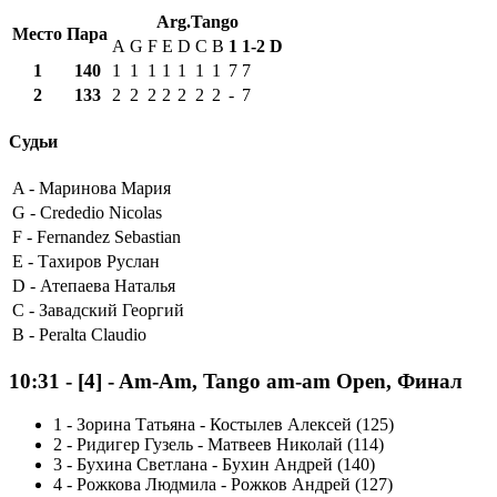
Arg.Tango
Место
Пара
A
G
F
E
D
C
B
1
1-2
D
1
140
1
1
1
1
1
1
1
7
7
2
133
2
2
2
2
2
2
2
-
7
Судьи
A -
Маринова Мария
G -
Crededio Nicolas
F -
Fernandez Sebastian
E -
Тахиров Руслан
D -
Атепаева Наталья
C -
Завадский Георгий
B -
Peralta Claudio
10:31
-
[4]
- Am-Am, Tango am-am Open, Финал
1
-
Зорина Татьяна - Костылев Алексей (125)
2
-
Ридигер Гузель - Матвеев Николай (114)
3
-
Бухина Светлана - Бухин Андрей (140)
4
-
Рожкова Людмила - Рожков Андрей (127)