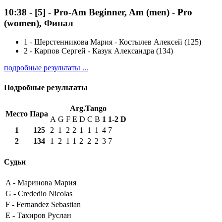
10:38
-
[5]
- Pro-Am Beginner, Am (men) - Pro
(women), Финал
1
-
Шерстенникова Мария - Костылев Алексей (125)
2
-
Карпов Сергей - Казук Александра (134)
подробные результаты ...
Подробные результаты
Arg.Tango
Место
Пара
A
G
F
E
D
C
B
1
1-2
D
1
125
2
1
2
2
1
1
1
4
7
2
134
1
2
1
1
2
2
2
3
7
Судьи
A -
Маринова Мария
G -
Crededio Nicolas
F -
Fernandez Sebastian
E -
Тахиров Руслан