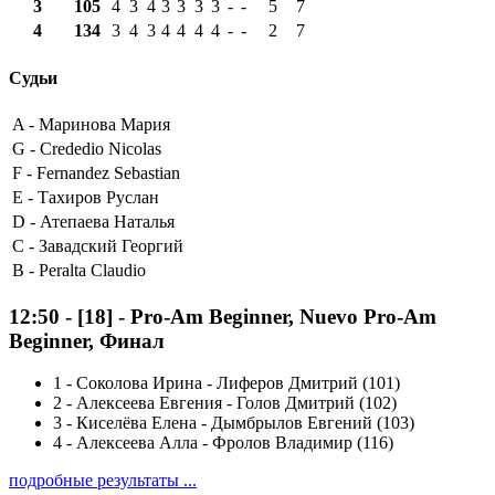
3
105
4
3
4
3
3
3
3
-
-
5
7
4
134
3
4
3
4
4
4
4
-
-
2
7
Судьи
A -
Маринова Мария
G -
Crededio Nicolas
F -
Fernandez Sebastian
E -
Тахиров Руслан
D -
Атепаева Наталья
C -
Завадский Георгий
B -
Peralta Claudio
12:50
-
[18]
- Pro-Am Beginner, Nuevo Pro-Am
Beginner, Финал
1
-
Соколова Ирина - Лиферов Дмитрий (101)
2
-
Алексеева Евгения - Голов Дмитрий (102)
3
-
Киселёва Елена - Дымбрылов Евгений (103)
4
-
Алексеева Алла - Фролов Владимир (116)
подробные результаты ...