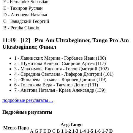
F -
Fernandez Sebastian
E -
Тахиров Руслан
D -
Атепаева Наталья
C -
Завадский Георгий
B -
Peralta Claudio
11:49
-
[12]
- Pro-Am Ultrabeginner, Tango Pro-Am
Ultrabeginner, Финал
1
-
Лавинских Марина - Горбанев Иван (100)
2
-
Шумитова Венера - Смирнов Артем (117)
3
-
Максимова Евгения - Голов Дмитрий (102)
4
-
Середина Светлана - Лиферов Дмитрий (101)
5
-
Фонарёва Татьяна - Королёв Даниил (119)
6
-
Голенкова Вера - Тягунов Денис (131)
7
-
Акатова Наталья - Краев Александр (139)
подробные результаты ...
Подробные результаты
Arg.Tango
Место
Пара
A
G
F
E
D
C
B
1
1-2
1-3
1-4
1-5
1-6
1-7
D