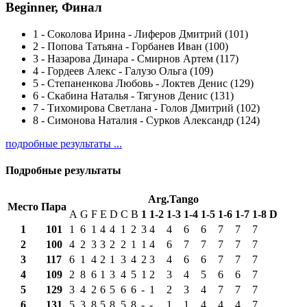
Beginner, Финал
1
-
Соколова Ирина - Лиферов Дмитрий (101)
2
-
Попова Татьяна - Горбанев Иван (100)
3
-
Назарова Динара - Смирнов Артем (117)
4
-
Гордеев Алекс - Галузо Ольга (109)
5
-
Степаненкова Любовь - Локтев Денис (129)
6
-
Скабина Наталья - Тягунов Денис (131)
7
-
Тихомирова Светлана - Голов Дмитрий (102)
8
-
Симонова Наталия - Сурков Александр (124)
подробные результаты ...
Подробные результаты
Arg.Tango
Место
Пара
A
G
F
E
D
C
B
1
1-2
1-3
1-4
1-5
1-6
1-7
1-8
D
1
101
1
6
1
4
4
1
2
3
4
4
6
6
7
7
7
2
100
4
2
3
3
2
2
1
1
4
6
7
7
7
7
7
3
117
6
1
4
2
1
3
4
2
3
4
6
6
7
7
7
4
109
2
8
6
1
3
4
5
1
2
3
4
5
6
6
7
5
129
3
4
2
6
5
6
6
-
1
2
3
4
7
7
7
6
131
5
3
8
5
8
5
8
-
-
1
1
4
4
4
7