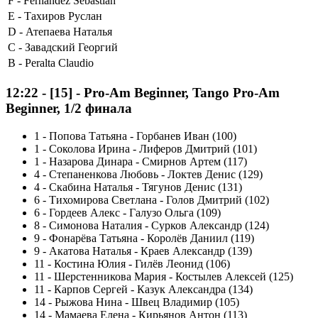
F -
Fernandez Sebastian
E -
Тахиров Руслан
D -
Атепаева Наталья
C -
Завадский Георгий
B -
Peralta Claudio
12:22
-
[15]
- Pro-Am Beginner, Tango Pro-Am
Beginner, 1/2 финала
1
-
Попова Татьяна - Горбанев Иван (100)
1
-
Соколова Ирина - Лиферов Дмитрий (101)
1
-
Назарова Динара - Смирнов Артем (117)
4
-
Степаненкова Любовь - Локтев Денис (129)
4
-
Скабина Наталья - Тягунов Денис (131)
6
-
Тихомирова Светлана - Голов Дмитрий (102)
6
-
Гордеев Алекс - Галузо Ольга (109)
8
-
Симонова Наталия - Сурков Александр (124)
9
-
Фонарёва Татьяна - Королёв Даниил (119)
9
-
Акатова Наталья - Краев Александр (139)
11
-
Костина Юлия - Гилёв Леонид (106)
11
-
Шерстенникова Мария - Костылев Алексей (125)
11
-
Карпов Сергей - Казук Александра (134)
14
-
Рыжова Нина - Швец Владимир (105)
14
-
Мамаева Елена - Кирьянов Антон (113)