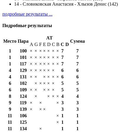
14
-
Словиковская Анастасия - Хлызов Денис (142)
подробные результаты ...
Подробные результаты
AT
Место
Пара
Сумма
A
G
F
E
D
C
B
С
D
1
100
×
×
×
×
×
×
×
7
7
1
101
×
×
×
×
×
×
×
7
7
1
117
×
×
×
×
×
×
×
7
7
4
129
×
×
×
×
×
×
6
6
4
131
×
×
×
×
×
×
6
6
6
102
×
×
×
×
×
5
5
6
109
×
×
×
×
×
5
5
8
124
×
×
×
×
4
4
9
119
×
×
×
3
3
9
139
×
×
×
3
3
11
106
×
1
1
11
125
×
1
1
11
134
×
1
1