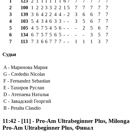
1
123
2
1
1
1
1
1
1
6
7
7
7
7
7
7
2
100
1
2
2
3
3
2
2
1
5
7
7
7
7
7
3
139
3
6
4
2
2
4
4
-
2
3
6
6
7
7
4
103
5
4
3
4
6
3
3
-
-
3
5
6
7
7
5
105
4
5
7
5
4
5
6
-
-
-
2
5
6
7
6
134
6
7
5
7
5
6
5
-
-
-
-
3
5
7
7
113
7
3
6
6
7
7
7
-
-
1
1
1
3
7
Судьи
A -
Маринова Мария
G -
Crededio Nicolas
F -
Fernandez Sebastian
E -
Тахиров Руслан
D -
Атепаева Наталья
C -
Завадский Георгий
B -
Peralta Claudio
11:42
-
[11]
- Pro-Am Ultrabeginner Plus, Milonga
Pro-Am Ultrabeginner Plus, Финал