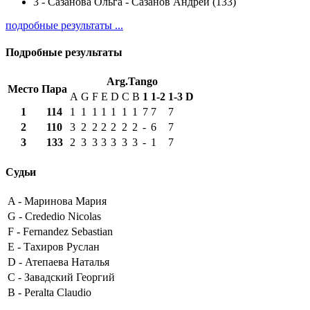
3
-
Сазанова Ольга - Сазанов Андрей (133)
подробные результаты ...
Подробные результаты
Arg.Tango
Место
Пара
A
G
F
E
D
C
B
1
1-2
1-3
D
1
114
1
1
1
1
1
1
1
7
7
7
2
110
3
2
2
2
2
2
2
-
6
7
3
133
2
3
3
3
3
3
3
-
1
7
Судьи
A -
Маринова Мария
G -
Crededio Nicolas
F -
Fernandez Sebastian
E -
Тахиров Руслан
D -
Атепаева Наталья
C -
Завадский Георгий
B -
Peralta Claudio