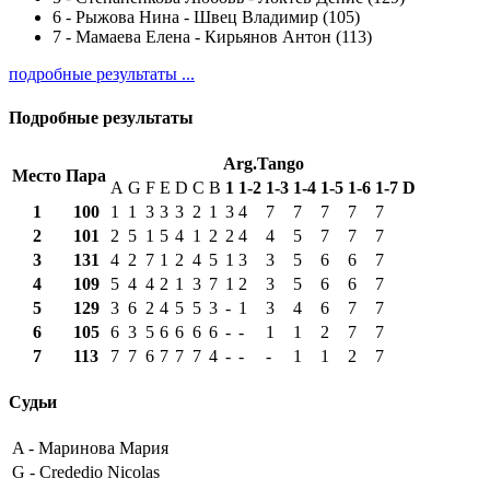
6
-
Рыжова Нина - Швец Владимир (105)
7
-
Мамаева Елена - Кирьянов Антон (113)
подробные результаты ...
Подробные результаты
Arg.Tango
Место
Пара
A
G
F
E
D
C
B
1
1-2
1-3
1-4
1-5
1-6
1-7
D
1
100
1
1
3
3
3
2
1
3
4
7
7
7
7
7
2
101
2
5
1
5
4
1
2
2
4
4
5
7
7
7
3
131
4
2
7
1
2
4
5
1
3
3
5
6
6
7
4
109
5
4
4
2
1
3
7
1
2
3
5
6
6
7
5
129
3
6
2
4
5
5
3
-
1
3
4
6
7
7
6
105
6
3
5
6
6
6
6
-
-
1
1
2
7
7
7
113
7
7
6
7
7
7
4
-
-
-
1
1
2
7
Судьи
A -
Маринова Мария
G -
Crededio Nicolas