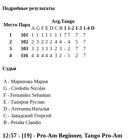
Подробные результаты
Arg.Tango
Место
Пара
A
G
F
E
D
C
B
1
1-2
1-3
1-4
D
1
101
1
1
1
1
1
1
1
7
7
7
7
2
102
2
3
2
2
2
4
4
-
4
5
7
3
103
3
2
3
3
3
2
3
-
2
7
7
4
116
4
4
4
4
4
3
2
-
1
2
7
Судьи
A -
Маринова Мария
G -
Crededio Nicolas
F -
Fernandez Sebastian
E -
Тахиров Руслан
D -
Атепаева Наталья
C -
Завадский Георгий
B -
Peralta Claudio
12:57
-
[19]
- Pro-Am Beginner, Tango Pro-Am