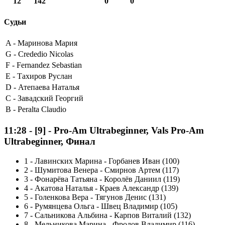
12
142
0
0
Судьи
A -
Маринова Мария
G -
Crededio Nicolas
F -
Fernandez Sebastian
E -
Тахиров Руслан
D -
Атепаева Наталья
C -
Завадский Георгий
B -
Peralta Claudio
11:28
-
[9]
- Pro-Am Ultrabeginner, Vals Pro-Am
Ultrabeginner, Финал
1
-
Лавинских Марина - Горбанев Иван (100)
2
-
Шумитова Венера - Смирнов Артем (117)
3
-
Фонарёва Татьяна - Королёв Даниил (119)
4
-
Акатова Наталья - Краев Александр (139)
5
-
Голенкова Вера - Тягунов Денис (131)
6
-
Румянцева Ольга - Швец Владимир (105)
7
-
Сальникова Альбина - Карпов Виталий (132)
8
-
Мельникова Марина - Фролов Владимир (116)