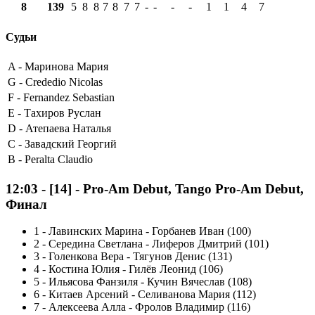
8
139
5
8
8
7
8
7
7
-
-
-
-
1
1
4
7
Судьи
A -
Маринова Мария
G -
Crededio Nicolas
F -
Fernandez Sebastian
E -
Тахиров Руслан
D -
Атепаева Наталья
C -
Завадский Георгий
B -
Peralta Claudio
12:03
-
[14]
- Pro-Am Debut, Tango Pro-Am Debut,
Финал
1
-
Лавинских Марина - Горбанев Иван (100)
2
-
Середина Светлана - Лиферов Дмитрий (101)
3
-
Голенкова Вера - Тягунов Денис (131)
4
-
Костина Юлия - Гилёв Леонид (106)
5
-
Ильясова Фанзиля - Кучин Вячеслав (108)
6
-
Китаев Арсений - Селиванова Мария (112)
7
-
Алексеева Алла - Фролов Владимир (116)