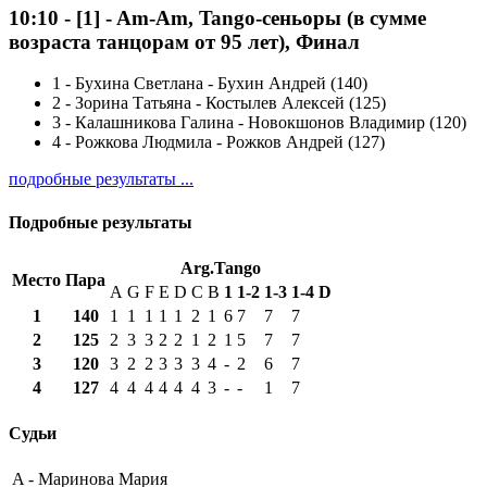
10:10
-
[1]
- Am-Am, Tango-сеньоры (в сумме
возраста танцорам от 95 лет), Финал
1
-
Бухина Светлана - Бухин Андрей (140)
2
-
Зорина Татьяна - Костылев Алексей (125)
3
-
Калашникова Галина - Новокшонов Владимир (120)
4
-
Рожкова Людмила - Рожков Андрей (127)
подробные результаты ...
Подробные результаты
Arg.Tango
Место
Пара
A
G
F
E
D
C
B
1
1-2
1-3
1-4
D
1
140
1
1
1
1
1
2
1
6
7
7
7
2
125
2
3
3
2
2
1
2
1
5
7
7
3
120
3
2
2
3
3
3
4
-
2
6
7
4
127
4
4
4
4
4
4
3
-
-
1
7
Судьи
A -
Маринова Мария