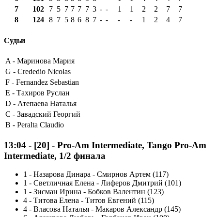
7
102
7
5
7
7
7
7
3
-
-
1
1
2
2
7
7
8
124
8
7
5
8
6
8
7
-
-
-
-
1
2
4
7
Судьи
A -
Маринова Мария
G -
Crededio Nicolas
F -
Fernandez Sebastian
E -
Тахиров Руслан
D -
Атепаева Наталья
C -
Завадский Георгий
B -
Peralta Claudio
13:04
-
[20]
- Pro-Am Intermediate, Tango Pro-Am
Intermediate, 1/2 финала
1
-
Назарова Динара - Смирнов Артем (117)
1
-
Светличная Елена - Лиферов Дмитрий (101)
1
-
Зисман Ирина - Бобков Валентин (123)
4
-
Титова Елена - Титов Евгений (115)
4
-
Власова Наталья - Макаров Александр (145)