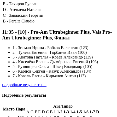
E -
Тахиров Руслан
D -
Атепаева Наталья
C -
Завадский Георгий
B -
Peralta Claudio
11:35
-
[10]
- Pro-Am Ultrabeginner Plus, Vals Pro-
Am Ultrabeginner Plus, Финал
1
-
Зисман Ирина - Бобков Валентин (123)
2
-
Тунева Евгения - Горбанев Иван (100)
3
-
Акатова Наталья - Краев Александр (139)
4
-
Киселёва Елена - Дымбрылов Евгений (103)
5
-
Румянцева Ольга - Швец Владимир (105)
6
-
Карпов Сергей - Казук Александра (134)
7
-
Коваль Елена - Кирьянов Антон (113)
подробные результаты ...
Подробные результаты
Arg.Tango
Место
Пара
A
G
F
E
D
C
B
1
1-2
1-3
1-4
1-5
1-6
1-7
D