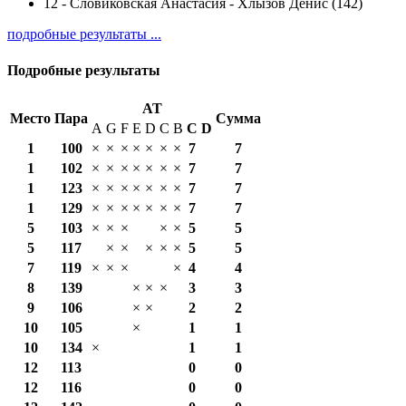
12
-
Словиковская Анастасия - Хлызов Денис (142)
подробные результаты ...
Подробные результаты
AT
Место
Пара
Сумма
A
G
F
E
D
C
B
С
D
1
100
×
×
×
×
×
×
×
7
7
1
102
×
×
×
×
×
×
×
7
7
1
123
×
×
×
×
×
×
×
7
7
1
129
×
×
×
×
×
×
×
7
7
5
103
×
×
×
×
×
5
5
5
117
×
×
×
×
×
5
5
7
119
×
×
×
×
4
4
8
139
×
×
×
3
3
9
106
×
×
2
2
10
105
×
1
1
10
134
×
1
1
12
113
0
0
12
116
0
0