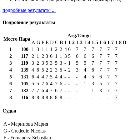
подробные результаты ...
Подробные результаты
Arg.Tango
Место
Пара
A
G
F
E
D
C
B
1
1-2
1-3
1-4
1-5
1-6
1-7
1-8
D
1
100
1
3
1
1
1
2
2
4
6
7
7
7
7
7
7
2
117
2
1
2
3
6
1
1
3
5
6
6
6
7
7
7
3
119
3
2
3
5
3
5
3
-
1
5
5
7
7
7
7
4
139
4
6
5
2
2
3
5
-
2
3
4
6
7
7
7
5
131
6
4
4
7
5
4
4
-
-
-
4
5
6
7
7
6
105
5
5
7
6
4
7
6
-
-
-
1
3
5
7
7
7
132
7
7
6
4
7
6
7
-
-
-
1
1
3
7
7
8
116
8
8
8
8
8
8
8
-
-
-
-
-
-
-
7
Судьи
A -
Маринова Мария
G -
Crededio Nicolas
F -
Fernandez Sebastian