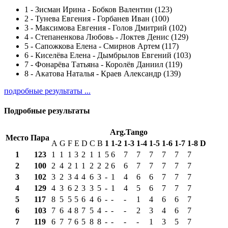
1
-
Зисман Ирина - Бобков Валентин (123)
2
-
Тунева Евгения - Горбанев Иван (100)
3
-
Максимова Евгения - Голов Дмитрий (102)
4
-
Степаненкова Любовь - Локтев Денис (129)
5
-
Сапожкова Елена - Смирнов Артем (117)
6
-
Киселёва Елена - Дымбрылов Евгений (103)
7
-
Фонарёва Татьяна - Королёв Даниил (119)
8
-
Акатова Наталья - Краев Александр (139)
подробные результаты ...
Подробные результаты
Arg.Tango
Место
Пара
A
G
F
E
D
C
B
1
1-2
1-3
1-4
1-5
1-6
1-7
1-8
D
1
123
1
1
1
3
2
1
1
5
6
7
7
7
7
7
7
2
100
2
4
2
1
1
2
2
2
6
6
7
7
7
7
7
3
102
3
2
3
4
4
6
3
-
1
4
6
6
7
7
7
4
129
4
3
6
2
3
3
5
-
1
4
5
6
7
7
7
5
117
8
5
5
5
6
4
6
-
-
-
1
4
6
6
7
6
103
7
6
4
8
7
5
4
-
-
-
2
3
4
6
7
7
119
6
7
7
6
5
8
8
-
-
-
-
1
3
5
7