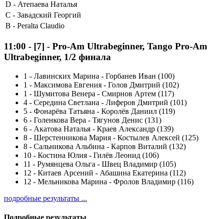
D -
Атепаева Наталья
C -
Завадский Георгий
B -
Peralta Claudio
11:00
-
[7]
- Pro-Am Ultrabeginner, Tango Pro-Am
Ultrabeginner, 1/2 финала
1
-
Лавинских Марина - Горбанев Иван (100)
1
-
Максимова Евгения - Голов Дмитрий (102)
1
-
Шумитова Венера - Смирнов Артем (117)
4
-
Середина Светлана - Лиферов Дмитрий (101)
5
-
Фонарёва Татьяна - Королёв Даниил (119)
6
-
Голенкова Вера - Тягунов Денис (131)
6
-
Акатова Наталья - Краев Александр (139)
8
-
Шерстенникова Мария - Костылев Алексей (125)
8
-
Сальникова Альбина - Карпов Виталий (132)
10
-
Костина Юлия - Гилёв Леонид (106)
11
-
Румянцева Ольга - Швец Владимир (105)
12
-
Китаев Арсений - Абашина Екатерина (112)
12
-
Мельникова Марина - Фролов Владимир (116)
подробные результаты ...
Подробные результаты