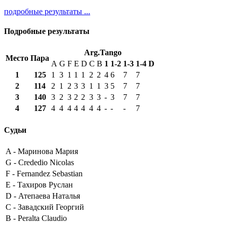
подробные результаты ...
Подробные результаты
Arg.Tango
Место
Пара
A
G
F
E
D
C
B
1
1-2
1-3
1-4
D
1
125
1
3
1
1
1
2
2
4
6
7
7
2
114
2
1
2
3
3
1
1
3
5
7
7
3
140
3
2
3
2
2
3
3
-
3
7
7
4
127
4
4
4
4
4
4
4
-
-
-
7
Судьи
A -
Маринова Мария
G -
Crededio Nicolas
F -
Fernandez Sebastian
E -
Тахиров Руслан
D -
Атепаева Наталья
C -
Завадский Георгий
B -
Peralta Claudio