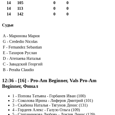
14
105
0
0
14
113
0
0
14
142
0
0
Судьи
A -
Маринова Мария
G -
Crededio Nicolas
F -
Fernandez Sebastian
E -
Тахиров Руслан
D -
Атепаева Наталья
C -
Завадский Георгий
B -
Peralta Claudio
12:36
-
[16]
- Pro-Am Beginner, Vals Pro-Am
Beginner, Финал
1
-
Попова Татьяна - Горбанев Иван (100)
2
-
Соколова Ирина - Лиферов Дмитрий (101)
3
-
Скабина Наталья - Тягунов Денис (131)
4
-
Гордеев Алекс - Галузо Ольга (109)
5
-
Степаненкова Любовь - Локтев Денис (129)