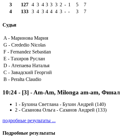
3
127
4
3
4
3
3
3
2
-
1
5
7
4
133
3
4
3
4
4
4
3
-
-
3
7
Судьи
A -
Маринова Мария
G -
Crededio Nicolas
F -
Fernandez Sebastian
E -
Тахиров Руслан
D -
Атепаева Наталья
C -
Завадский Георгий
B -
Peralta Claudio
10:24
-
[3]
- Am-Am, Milonga am-am, Финал
1
-
Бухина Светлана - Бухин Андрей (140)
2
-
Сазанова Ольга - Сазанов Андрей (133)
подробные результаты ...
Подробные результаты