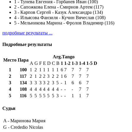
1
-
Тунева Евгения - Горбанев Иван (100)
2
-
Сапожкова Елена - Смирнов Артем (117)
3
-
Карпов Сергей - Казук Александра (134)
4
-
Ильясова Фанзиля - Кучин Вячеслав (108)
5
-
Мельникова Марина - Фролов Владимир (116)
подробные результаты ...
Подробные результаты
Arg.Tango
Место
Пара
A
G
F
E
D
C
B
1
1-2
1-3
1-4
1-5
D
1
100
1
2
1
1
1
1
1
6
7
7
7
7
2
117
2
1
2
2
3
2
2
1
6
7
7
7
3
134
3
3
3
3
2
3
5
-
1
6
6
7
4
108
4
4
4
4
4
4
4
-
-
-
7
7
5
116
5
5
5
5
5
5
3
-
-
1
1
7
Судьи
A -
Маринова Мария
G -
Crededio Nicolas