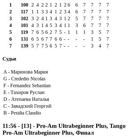
1
100
2
4
2
2
1
2
1
2
6
6
7
7
7
7
2
117
1
1
3
3
4
1
2
3
4
6
7
7
7
7
3
102
3
2
4
1
3
4
3
1
2
5
7
7
7
7
4
101
4
3
1
4
5
3
4
1
1
3
6
7
7
7
5
119
7
6
5
6
2
7
5
-
1
1
1
3
5
7
6
131
6
5
6
7
7
6
6
-
-
-
-
1
5
7
7
139
5
7
7
5
6
5
7
-
-
-
-
3
4
7
Судьи
A -
Маринова Мария
G -
Crededio Nicolas
F -
Fernandez Sebastian
E -
Тахиров Руслан
D -
Атепаева Наталья
C -
Завадский Георгий
B -
Peralta Claudio
11:56
-
[13]
- Pro-Am Ultrabeginner Plus, Tango
Pro-Am Ultrabeginner Plus, Финал