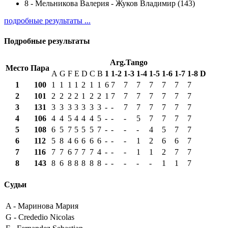
8
-
Мельникова Валерия - Жуков Владимир (143)
подробные результаты ...
Подробные результаты
Arg.Tango
Место
Пара
A
G
F
E
D
C
B
1
1-2
1-3
1-4
1-5
1-6
1-7
1-8
D
1
100
1
1
1
1
2
1
1
6
7
7
7
7
7
7
7
2
101
2
2
2
2
1
2
2
1
7
7
7
7
7
7
7
3
131
3
3
3
3
3
3
3
-
-
7
7
7
7
7
7
4
106
4
4
5
4
4
4
5
-
-
-
5
7
7
7
7
5
108
6
5
7
5
5
5
7
-
-
-
-
4
5
7
7
6
112
5
8
4
6
6
6
6
-
-
-
1
2
6
6
7
7
116
7
7
6
7
7
7
4
-
-
-
1
1
2
7
7
8
143
8
6
8
8
8
8
8
-
-
-
-
-
1
1
7
Судьи
A -
Маринова Мария
G -
Crededio Nicolas