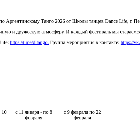
о Аргентинскому Танго 2026 от Школы танцев Dance Life, г. Пе
ичную и дружескую атмосферу. И каждый фестиваль мы стараемс
Life:
https://t.me/dltango.
Группа мероприятия в контакте:
https://v
о 10
с 11 января - по 8
с 9 февраля по 22
февраля
февраля