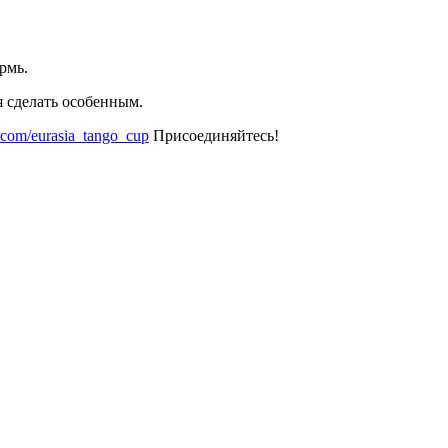
рмь.
я сделать особенным.
k.com/eurasia_tango_cup
Присоединяйтесь!