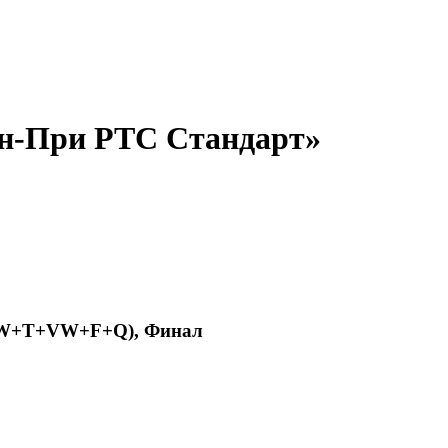
ан-При РТС Стандарт»
 (W+T+VW+F+Q), Финал