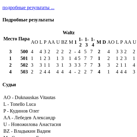
подробные результаты ...
Подробные результаты
Waltz
Место
Пара
1-
1-
1-
AO
L
P
AA
U
BZ
M
1
М
D
AO
L
P
AA
U
2
3
4
3
500
4
4
3
2
2
2
2
-
4
5
7
2
4
3
3
2
2
1
501
1
1
2
3
1
3
1
4
5
7
7
1
2
1
2
3
1
2
502
3
3
1
1
3
1
3
3
3
7
7
3
3
2
1
1
4
4
503
2
2
4
4
4
4
4
-
2
2
7
4
1
4
4
4
3
Судьи
AO -
Duknauskas Vitautas
L -
Tonello Luca
P -
Кудинов Олег
AA -
Лебедев Александр
U -
Новожилова Анастасия
BZ -
Владыкин Вадим