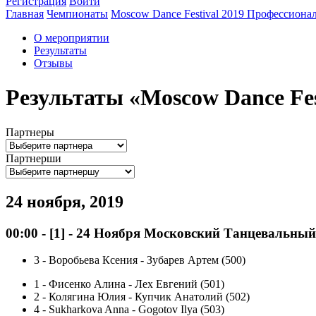
Регистрация
Войти
Главная
Чемпионаты
Moscow Dance Festival 2019 Профессион
О мероприятии
Результаты
Отзывы
Результаты «Moscow Dance Fe
Партнеры
Партнерши
24 ноября, 2019
00:00
-
[1]
- 24 Ноября Московский Танцевальны
3
-
Воробьева Ксения - Зубарев Артем (500)
1
-
Фисенко Алина - Лех Евгений (501)
2
-
Колягина Юлия - Купчик Анатолий (502)
4
-
Sukharkova Anna - Gogotov Ilya (503)