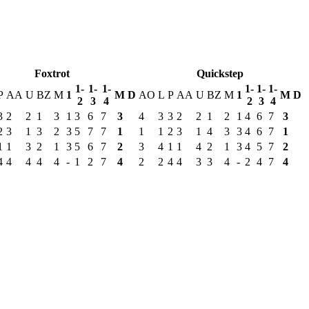
Foxtrot
Quickstep
1-
1-
1-
1-
1-
1-
P
AA
U
BZ
M
1
М
D
AO
L
P
AA
U
BZ
M
1
М
D
2
3
4
2
3
4
3
2
2
1
3
1
3
6
7
3
4
3
3
2
2
1
2
1
4
6
7
3
2
3
1
3
2
3
5
7
7
1
1
1
2
3
1
4
3
3
4
6
7
1
1
1
3
2
1
3
5
6
7
2
3
4
1
1
4
2
1
3
4
5
7
2
4
4
4
4
4
-
1
2
7
4
2
2
4
4
3
3
4
-
2
4
7
4