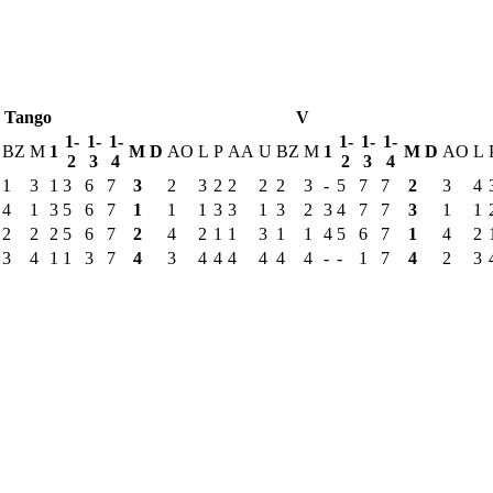
Tango
V
1-
1-
1-
1-
1-
1-
BZ
M
1
М
D
AO
L
P
AA
U
BZ
M
1
М
D
AO
L
2
3
4
2
3
4
1
3
1
3
6
7
3
2
3
2
2
2
2
3
-
5
7
7
2
3
4
4
1
3
5
6
7
1
1
1
3
3
1
3
2
3
4
7
7
3
1
1
2
2
2
5
6
7
2
4
2
1
1
3
1
1
4
5
6
7
1
4
2
3
4
1
1
3
7
4
3
4
4
4
4
4
4
-
-
1
7
4
2
3