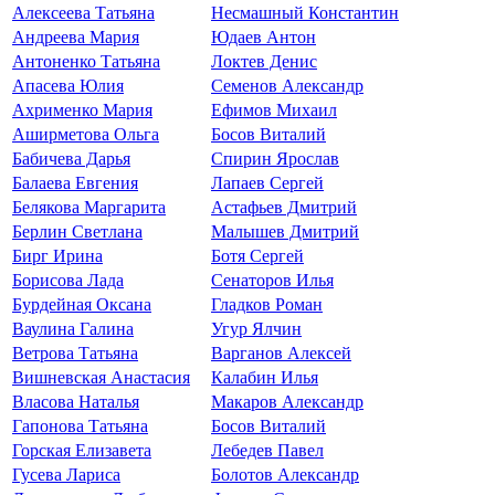
Алексеева Татьяна
Несмашный Константин
Андреева Мария
Юдаев Антон
Антоненко Татьяна
Локтев Денис
Апасева Юлия
Семенов Александр
Ахрименко Мария
Ефимов Михаил
Аширметова Ольга
Босов Виталий
Бабичева Дарья
Спирин Ярослав
Балаева Евгения
Лапаев Сергей
Белякова Маргарита
Астафьев Дмитрий
Берлин Светлана
Малышев Дмитрий
Бирг Ирина
Ботя Сергей
Борисова Лада
Сенаторов Илья
Бурдейная Оксана
Гладков Роман
Ваулина Галина
Угур Ялчин
Ветрова Татьяна
Варганов Алексей
Вишневская Анастасия
Калабин Илья
Власова Наталья
Макаров Александр
Гапонова Татьяна
Босов Виталий
Горская Елизавета
Лебедев Павел
Гусева Лариса
Болотов Александр