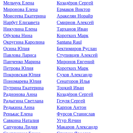
Мельчук Елена
Козадёров Сергей
Миронова Елена
Ермаков Виктор
Моисеева Екатерина
Аракелян Норайр
Нарбут Елизавета
Смирнов Алексей
Никулина Елена
Тарханов Иван
Обухова Нина
Коротких Марк
Округина Каролина
Santana Raul
Осина Юлия
Бектимиров Руслан
Павлова Лариса
Ступивцев Алексей
Панченко Марина
Миронов Евгений
Петрова Юлия
Коротких Марк
Покровская Юлия
Сухов Александр
Пономарева Юлия
Сенаторов Илья
Путрина Екатерина
Тоцкий Иван
Радионова Анна
Козадёров Сергей
Радыгина Светлана
Гезуля Сергей
Редькина Анна
Карпов Антон
Ренькас Елена
Фурсов Станислав
Савкина Наталия
Угур Ялчин
Сапунова Лидия
Макаров Александр