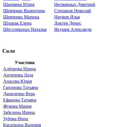
Шахмина Юлия
Несмачных Дмитрий
Шевченко Валентина
Степанов Николай
Шевченко Марина
Наумов Илья
Шлапак Елена
Локтев Денис
Щеголеватых Наталья
Якушев Александр
Соло
Участник
Алборова Ирина
Антипова Лада
Апасева Юлия
Гапонова Татьяна
Даниленко Вера
Ефанова Татьяна
Жукова Мария
Забелина Ирина
Зубова Нина
Касаткина Валерия