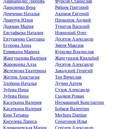
Дамианидис Любовь
Фурсов Станислав
Даниленко Вера
Рябцев Григорий
Демченко Наталья
Акимов Евгений
Дранчук Юлия
Прокопов Андрей
Дыкман Мария
Тунегов Василий
Евстафьева Наталия
Новицкий Олег
Евтушенко Светлана
Десятов Александр
Егорова Анна
Змеев Максим
Ермякина Марина
Курилко Владислав
Жангуразова Валерия
Жангуразов Кральбий
Жаровцева Алла
Десятов Александр
Железнова Екатерина
Завадский Георгий
Житюк Анастасия
Тен Вячеслав
Злобина Наталья
Лучин Артем
Зубова Нина
Сухов Александр
Зубова Нина
Гладков Роман
Касаткина Валерия
Несмашный Константин
Касаткина Валерия
Бобков Валентин
Ким Татьяна
Mechura Damian
Киселева Лариса
Сенаторов Илья
Климашевская Мария
Сергеев Александр