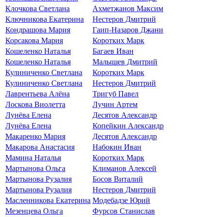
Клочкова Светлана
Ахметжанов Максим
Ключникова Екатерина
Нестеров Дмитрий
Кондрашова Мария
Гаип-Назаров Джани
Корсакова Мария
Коротких Марк
Кошеленко Наталья
Багаев Иван
Кошеленко Наталья
Малышев Дмитрий
Кулиниченко Светлана
Коротких Марк
Кулиниченко Светлана
Нестеров Дмитрий
Лаврентьева Алёна
Тригуб Павел
Лоскова Виолетта
Лучин Артем
Лунёва Елена
Десятов Александр
Лунёва Елена
Копейкин Александр
Макаренко Мария
Десятов Александр
Макарова Анастасия
Набокин Иван
Мамина Наталья
Коротких Марк
Мартынова Ольга
Климанов Алексей
Мартынова Рузалия
Босов Виталий
Мартынова Рузалия
Нестеров Дмитрий
Масленникова Екатерина
Модебадзе Юрий
Мезенцева Ольга
Фурсов Станислав