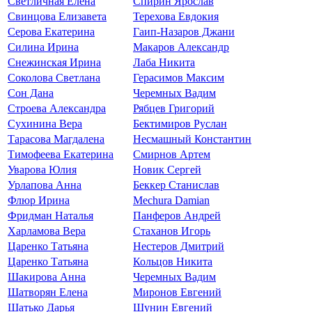
Светличная Елена
Спирин Ярослав
Свинцова Елизавета
Терехова Евдокия
Серова Екатерина
Гаип-Назаров Джани
Силина Ирина
Макаров Александр
Снежинская Ирина
Лаба Никита
Соколова Светлана
Герасимов Максим
Сон Дана
Черемных Вадим
Строева Александра
Рябцев Григорий
Сухинина Вера
Бектимиров Руслан
Тарасова Магдалена
Несмашный Константин
Тимофеева Екатерина
Смирнов Артем
Уварова Юлия
Новик Сергей
Урлапова Анна
Беккер Станислав
Флюр Ирина
Mechura Damian
Фридман Наталья
Панферов Андрей
Харламова Вера
Стаханов Игорь
Царенко Татьяна
Нестеров Дмитрий
Царенко Татьяна
Кольцов Никита
Шакирова Анна
Черемных Вадим
Шатворян Елена
Миронов Евгений
Шатько Дарья
Шунин Евгений