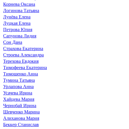
Корнева Оксана
Логинова Татьяна
Лунёва Елена
Луцкая Елена
Петрова Юлия
Сапунова Лидия
Сон Дана
Страхова Екатерина
Строева Александра
Терехова Евдокия
Тимофеева Екатерина
Тимошенко Анна
Тумина Татьяна
Урлапова Анна
Усачева Ирина
Хайцева Мария
Чернобай Ирина
Шевченко Марина
Алиханова Мария
Беккер Станислав