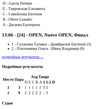
D -
Garcia Demian
E -
Тавровская Елизавета
C -
Самойлова Евгения
B -
Oliver Leandro
A -
Дагаева Екатерина
13:06
-
[24]
- OPEN, Nuevo OPEN, Финал
1
-
Суханова Татьяна - Дымбрылов Евгений (3)
2
-
Плотникова Ольга - Швец Владимир (9)
подробные результаты ...
Подробные результаты
Arg.Tango
Место
Пара
D
E
C
B
A
1
1-2
D
1
3
1
1
1
1
1
5
5
2
9
2
2
2
2
2
-
5
Судьи