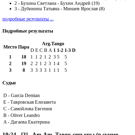
2
-
Бухина Светлана - Бухин Андрей (19)
3
-
Дубинина Татьяна - Минаев Ярослав (8)
подробные результаты ...
Подробные результаты
Arg.Tango
Место
Пара
D
E
C
B
A
1
1-2
1-3
D
1
18
1
1
2
1
2
3
5
5
2
19
2
2
1
2
3
1
4
5
3
8
3
3
3
3
1
1
1
5
Судьи
D -
Garcia Demian
E -
Тавровская Елизавета
C -
Самойлова Евгения
B -
Oliver Leandro
A -
Дагаева Екатерина
10:24
-
[3]
- Am-Am, Tango-сеньоры (в сумме