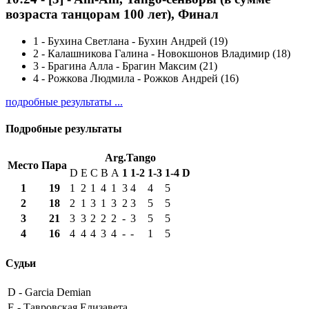
возраста танцорам 100 лет), Финал
1
-
Бухина Светлана - Бухин Андрей (19)
2
-
Калашникова Галина - Новокшонов Владимир (18)
3
-
Брагина Алла - Брагин Максим (21)
4
-
Рожкова Людмила - Рожков Андрей (16)
подробные результаты ...
Подробные результаты
Arg.Tango
Место
Пара
D
E
C
B
A
1
1-2
1-3
1-4
D
1
19
1
2
1
4
1
3
4
4
5
2
18
2
1
3
1
3
2
3
5
5
3
21
3
3
2
2
2
-
3
5
5
4
16
4
4
4
3
4
-
-
1
5
Судьи
D -
Garcia Demian
E -
Тавровская Елизавета