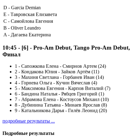
D -
Garcia Demian
E -
Тавровская Елизавета
C -
Самойлова Евгения
B -
Oliver Leandro
A -
Дагаева Екатерина
10:45
-
[6]
- Pro-Am Debut, Tango Pro-Am Debut,
Финал
1
-
Сапожкова Елена - Смирнов Артем (24)
2
-
Кондакова Юлия - Зайков Артём (11)
3
-
Махиня Светлана - Горбанев Иван (14)
4
-
Горнева Ольга - Кучин Вячеслав (4)
5
-
Максимова Евгения - Карпов Виталий (7)
6
-
Бандина Наталья - Рябцев Григорий (1)
7
-
Абрамова Елена - Костоусов Михаил (10)
8
-
Дубинина Татьяна - Минаев Ярослав (8)
9
-
Катальникова Дарья - Гилёв Леонид (20)
подробные результаты ...
Подробные результаты