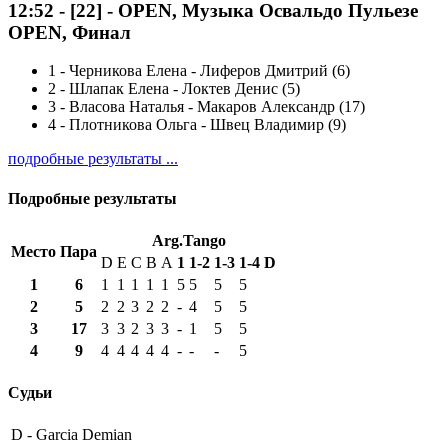
12:52
-
[22]
- OPEN, Музыка Освальдо Пульезе
OPEN, Финал
1
-
Черникова Елена - Лиферов Дмитрий (6)
2
-
Шлапак Елена - Локтев Денис (5)
3
-
Власова Наталья - Макаров Александр (17)
4
-
Плотникова Ольга - Швец Владимир (9)
подробные результаты ...
Подробные результаты
Arg.Tango
Место
Пара
D
E
C
B
A
1
1-2
1-3
1-4
D
1
6
1
1
1
1
1
5
5
5
5
2
5
2
2
3
2
2
-
4
5
5
3
17
3
3
2
3
3
-
1
5
5
4
9
4
4
4
4
4
-
-
-
5
Судьи
D -
Garcia Demian