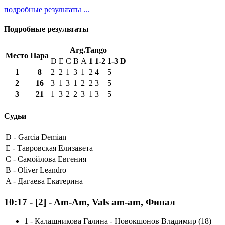
подробные результаты ...
Подробные результаты
Arg.Tango
Место
Пара
D
E
C
B
A
1
1-2
1-3
D
1
8
2
2
1
3
1
2
4
5
2
16
3
1
3
1
2
2
3
5
3
21
1
3
2
2
3
1
3
5
Судьи
D -
Garcia Demian
E -
Тавровская Елизавета
C -
Самойлова Евгения
B -
Oliver Leandro
A -
Дагаева Екатерина
10:17
-
[2]
- Am-Am, Vals am-am, Финал
1
-
Калашникова Галина - Новокшонов Владимир (18)