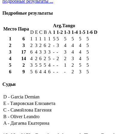
подробные результаты ...
Подробные результаты
Arg.Tango
Место
Пара
D
E
C
B
A
1
1-2
1-3
1-4
1-5
1-6
D
1
6
1
1
1
1
1
5
5
5
5
5
5
2
3
2
3
2
6
2
-
3
4
4
4
5
3
17
6
4
3
3
3
-
-
3
4
4
5
4
14
4
2
6
2
5
-
2
2
3
4
5
5
2
3
5
5
5
4
-
-
1
2
5
5
6
9
5
6
4
4
6
-
-
-
2
3
5
Судьи
D -
Garcia Demian
E -
Тавровская Елизавета
C -
Самойлова Евгения
B -
Oliver Leandro
A -
Дагаева Екатерина