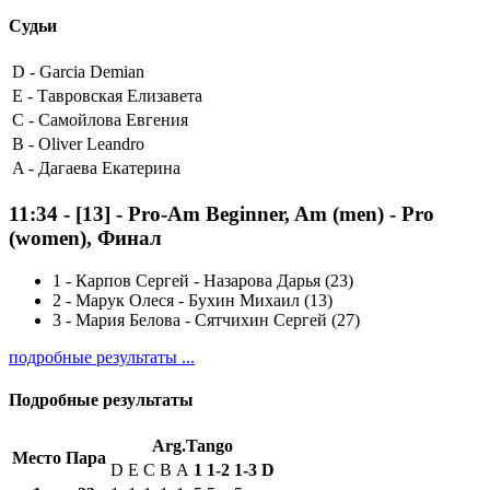
Судьи
D -
Garcia Demian
E -
Тавровская Елизавета
C -
Самойлова Евгения
B -
Oliver Leandro
A -
Дагаева Екатерина
11:34
-
[13]
- Pro-Am Beginner, Am (men) - Pro
(women), Финал
1
-
Карпов Сергей - Назарова Дарья (23)
2
-
Марук Олеся - Бухин Михаил (13)
3
-
Мария Белова - Сятчихин Сергей (27)
подробные результаты ...
Подробные результаты
Arg.Tango
Место
Пара
D
E
C
B
A
1
1-2
1-3
D