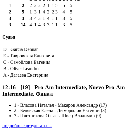
1
2
2
2
2
2
1
1
5
5
5
2
5
1
3
1
4
2
2
3
4
5
3
3
3
4
3
1
4
1
1
3
5
3
14
4
1
4
3
3
1
1
3
5
Судьи
D -
Garcia Demian
E -
Тавровская Елизавета
C -
Самойлова Евгения
B -
Oliver Leandro
A -
Дагаева Екатерина
12:16
-
[19]
- Pro-Am Intermediate, Nuevo Pro-Am
Intermediate, Финал
1
-
Власова Наталья - Макаров Александр (17)
2
-
Белявская Елена - Дымбрылов Евгений (3)
3
-
Плотникова Ольга - Швец Владимир (9)
подробные результаты ...