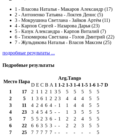
1
-
Власова Наталья - Макаров Александр (17)
2
-
Антоненко Татьяна - Локтев Денис (5)
3
-
Мокрушина Светлана - Зайков Артём (11)
4
-
Карпов Сергей - Назарова Дарья (23)
5
-
Казук Александра - Карпов Виталий (7)
6
-
Тихомирова Светлана - Голов Дмитрий (22)
7
-
Жульдикова Наталья - Власов Максим (25)
подробные результаты ...
Подробные результаты
Arg.Tango
Место
Пара
D
E
C
B
A
1
1-2
1-3
1-4
1-5
1-6
1-7
D
1
17
2
1
1
2
1
3
5
5
5
5
5
5
2
5
1
3
6
1
2
2
3
4
4
4
5
5
3
11
4
2
4
6
4
-
1
1
4
4
5
5
4
23
3
4
5
4
5
-
-
1
3
5
5
5
5
7
5
5
2
3
6
-
1
2
2
4
5
5
6
22
6
6
3
5
3
-
-
2
2
3
5
5
7
25
7
7
7
7
7
-
-
-
-
-
-
5