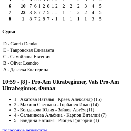
6
10
7
6
1
2
8
1
2
2
2
2
3
4
5
7
22
3
8
7
7
5
-
-
1
1
2
2
4
5
8
1
8
7
2
8
7
-
1
1
1
1
1
3
5
Судьи
D -
Garcia Demian
E -
Тавровская Елизавета
C -
Самойлова Евгения
B -
Oliver Leandro
A -
Дагаева Екатерина
10:59
-
[8]
- Pro-Am Ultrabeginner, Vals Pro-Am
Ultrabeginner, Финал
1
-
Акатова Наталья - Краев Александр (15)
2
-
Махиня Светлана - Горбанев Иван (14)
3
-
Кондакова Юлия - Зайков Артём (11)
4
-
Сальникова Альбина - Карпов Виталий (7)
5
-
Бандина Наталья - Рябцев Григорий (1)
подробные результаты ...