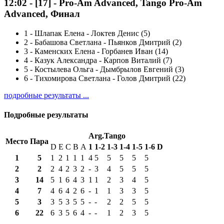
12:02
-
[17]
- Pro-Am Advanced, Tango Pro-Am
Advanced, Финал
1
-
Шлапак Елена - Локтев Денис (5)
2
-
Бабашова Светлана - Пьянков Дмитрий (2)
3
-
Каменских Елена - Горбанев Иван (14)
4
-
Казук Александра - Карпов Виталий (7)
5
-
Костылева Ольга - Дымбрылов Евгений (3)
6
-
Тихомирова Светлана - Голов Дмитрий (22)
подробные результаты ...
Подробные результаты
Arg.Tango
Место
Пара
D
E
C
B
A
1
1-2
1-3
1-4
1-5
1-6
D
1
5
1
2
1
1
1
4
5
5
5
5
5
2
2
2
4
2
3
2
-
3
4
5
5
5
3
14
5
1
6
4
3
1
1
2
3
4
5
4
7
4
6
4
2
6
-
1
1
3
3
5
5
3
3
5
3
5
5
-
-
2
2
5
5
6
22
6
3
5
6
4
-
-
1
2
3
5