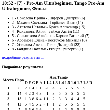
10:52
-
[7]
- Pro-Am Ultrabeginner, Tango Pro-Am
Ultrabeginner, Финал
1
-
Соколова Ирина - Лиферов Дмитрий (6)
2
-
Махиня Светлана - Горбанев Иван (14)
3
-
Акатова Наталья - Краев Александр (15)
4
-
Кондакова Юлия - Зайков Артём (11)
5
-
Сальникова Альбина - Карпов Виталий (7)
6
-
Абрамова Елена - Костоусов Михаил (10)
7
-
Усталова Алена - Голов Дмитрий (22)
8
-
Бандина Наталья - Рябцев Григорий (1)
подробные результаты ...
Подробные результаты
Arg.Tango
Место
Пара
D
E
C
B
A
1
1-2
1-3
1-4
1-5
1-6
1-7
1-8
D
1
6
2
1
4
1
1
3
4
4
5
5
5
5
5
2
14
4
2
3
4
3
-
1
3
5
5
5
5
5
3
15
1
3
8
6
4
1
1
2
3
3
4
4
5
4
11
5
4
5
5
2
-
1
1
2
5
5
5
5
5
7
6
5
6
3
6
-
-
1
1
2
5
5
5