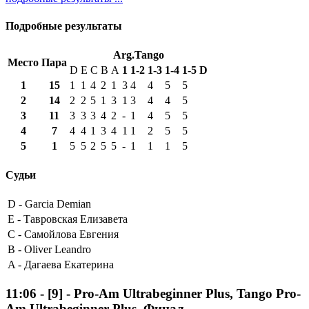
Подробные результаты
Arg.Tango
Место
Пара
D
E
C
B
A
1
1-2
1-3
1-4
1-5
D
1
15
1
1
4
2
1
3
4
4
5
5
2
14
2
2
5
1
3
1
3
4
4
5
3
11
3
3
3
4
2
-
1
4
5
5
4
7
4
4
1
3
4
1
1
2
5
5
5
1
5
5
2
5
5
-
1
1
1
5
Судьи
D -
Garcia Demian
E -
Тавровская Елизавета
C -
Самойлова Евгения
B -
Oliver Leandro
A -
Дагаева Екатерина
11:06
-
[9]
- Pro-Am Ultrabeginner Plus, Tango Pro-
Am Ultrabeginner Plus, Финал