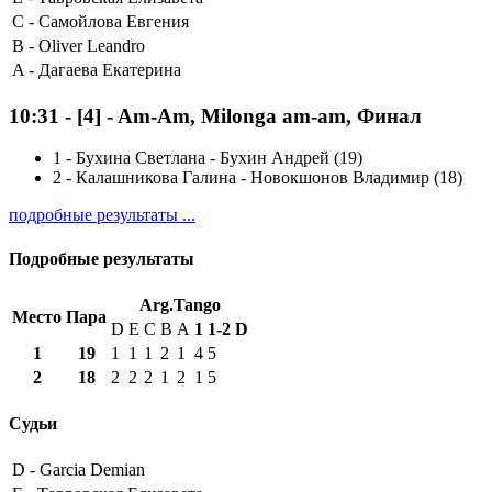
C -
Самойлова Евгения
B -
Oliver Leandro
A -
Дагаева Екатерина
10:31
-
[4]
- Am-Am, Milonga am-am, Финал
1
-
Бухина Светлана - Бухин Андрей (19)
2
-
Калашникова Галина - Новокшонов Владимир (18)
подробные результаты ...
Подробные результаты
Arg.Tango
Место
Пара
D
E
C
B
A
1
1-2
D
1
19
1
1
1
2
1
4
5
2
18
2
2
2
1
2
1
5
Судьи
D -
Garcia Demian