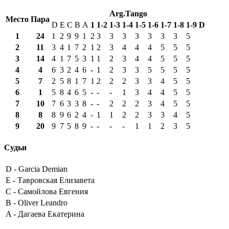
Arg.Tango
Место
Пара
D
E
C
B
A
1
1-2
1-3
1-4
1-5
1-6
1-7
1-8
1-9
D
1
24
1
2
9
9
1
2
3
3
3
3
3
3
3
5
2
11
3
4
1
7
2
1
2
3
4
4
4
5
5
5
3
14
4
1
7
5
3
1
1
2
3
4
4
5
5
5
4
4
6
3
2
4
6
-
1
2
3
3
5
5
5
5
5
7
2
5
8
1
7
1
2
2
2
3
3
4
5
5
6
1
5
8
4
6
5
-
-
-
1
3
4
4
5
5
7
10
7
6
3
3
8
-
-
2
2
2
3
4
5
5
8
8
8
9
6
2
4
-
1
1
2
2
3
3
4
5
9
20
9
7
5
8
9
-
-
-
-
1
1
2
3
5
Судьи
D -
Garcia Demian
E -
Тавровская Елизавета
C -
Самойлова Евгения
B -
Oliver Leandro
A -
Дагаева Екатерина