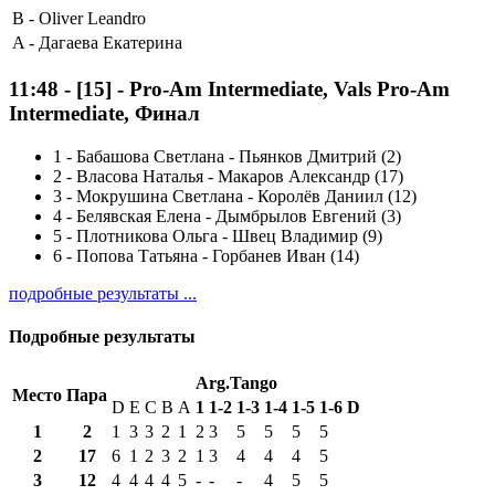
B -
Oliver Leandro
A -
Дагаева Екатерина
11:48
-
[15]
- Pro-Am Intermediate, Vals Pro-Am
Intermediate, Финал
1
-
Бабашова Светлана - Пьянков Дмитрий (2)
2
-
Власова Наталья - Макаров Александр (17)
3
-
Мокрушина Светлана - Королёв Даниил (12)
4
-
Белявская Елена - Дымбрылов Евгений (3)
5
-
Плотникова Ольга - Швец Владимир (9)
6
-
Попова Татьяна - Горбанев Иван (14)
подробные результаты ...
Подробные результаты
Arg.Tango
Место
Пара
D
E
C
B
A
1
1-2
1-3
1-4
1-5
1-6
D
1
2
1
3
3
2
1
2
3
5
5
5
5
2
17
6
1
2
3
2
1
3
4
4
4
5
3
12
4
4
4
4
5
-
-
-
4
5
5