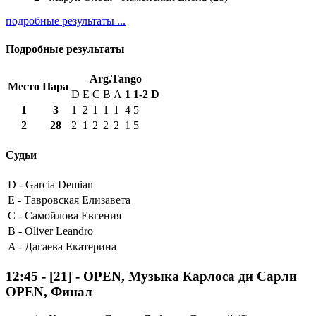
подробные результаты ...
Подробные результаты
Arg.Tango
Место
Пара
D
E
C
B
A
1
1-2
D
1
3
1
2
1
1
1
4
5
2
28
2
1
2
2
2
1
5
Судьи
D -
Garcia Demian
E -
Тавровская Елизавета
C -
Самойлова Евгения
B -
Oliver Leandro
A -
Дагаева Екатерина
12:45
-
[21]
- OPEN, Музыка Карлоса ди Сарли
OPEN, Финал