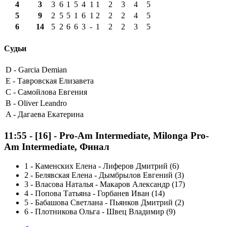
4
3
3
6
1
5
4
1
1
2
3
4
5
5
9
2
5
5
1
6
1
2
2
2
4
5
6
14
5
2
6
6
3
-
1
2
2
3
5
Судьи
D -
Garcia Demian
E -
Тавровская Елизавета
C -
Самойлова Евгения
B -
Oliver Leandro
A -
Дагаева Екатерина
11:55
-
[16]
- Pro-Am Intermediate, Milonga Pro-
Am Intermediate, Финал
1
-
Каменских Елена - Лиферов Дмитрий (6)
2
-
Белявская Елена - Дымбрылов Евгений (3)
3
-
Власова Наталья - Макаров Александр (17)
4
-
Попова Татьяна - Горбанев Иван (14)
5
-
Бабашова Светлана - Пьянков Дмитрий (2)
6
-
Плотникова Ольга - Швец Владимир (9)