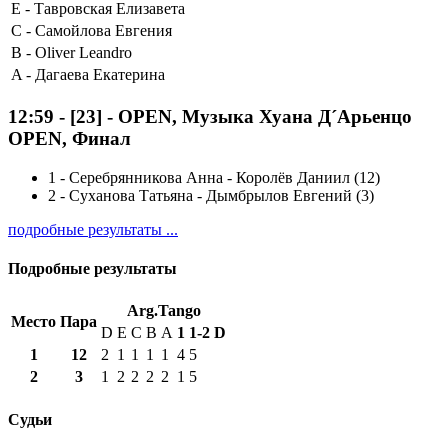
E -
Тавровская Елизавета
C -
Самойлова Евгения
B -
Oliver Leandro
A -
Дагаева Екатерина
12:59
-
[23]
- OPEN, Музыка Хуана Д´Арьенцо
OPEN, Финал
1
-
Серебрянникова Анна - Королёв Даниил (12)
2
-
Суханова Татьяна - Дымбрылов Евгений (3)
подробные результаты ...
Подробные результаты
Arg.Tango
Место
Пара
D
E
C
B
A
1
1-2
D
1
12
2
1
1
1
1
4
5
2
3
1
2
2
2
2
1
5
Судьи