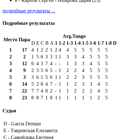
8
-
Карпов Сергей - Назарова Дарья (23)
подробные результаты ...
Подробные результаты
Arg.Tango
Место
Пара
D
E
C
B
A
1
1-2
1-3
1-4
1-5
1-6
1-7
1-8
D
1
17
4
1
2
2
1
2
4
4
5
5
5
5
5
2
2
1
5
6
3
3
1
1
3
3
4
5
5
5
3
12
6
4
3
7
4
-
-
1
3
3
4
5
5
4
9
2
3
5
6
5
-
1
2
2
4
5
5
5
5
3
3
6
1
5
6
1
1
2
2
3
5
5
5
6
14
5
2
8
4
7
-
1
1
2
3
3
4
5
7
22
7
7
4
8
2
-
1
1
2
2
2
4
5
8
23
8
8
7
1
8
1
1
1
1
1
1
2
5
Судьи
D -
Garcia Demian
E -
Тавровская Елизавета
C -
Самойлова Евгения