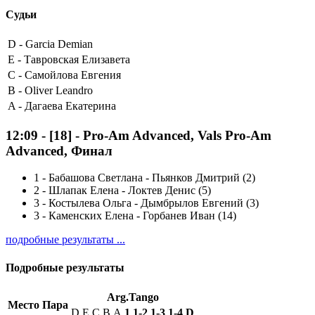
Судьи
D -
Garcia Demian
E -
Тавровская Елизавета
C -
Самойлова Евгения
B -
Oliver Leandro
A -
Дагаева Екатерина
12:09
-
[18]
- Pro-Am Advanced, Vals Pro-Am
Advanced, Финал
1
-
Бабашова Светлана - Пьянков Дмитрий (2)
2
-
Шлапак Елена - Локтев Денис (5)
3
-
Костылева Ольга - Дымбрылов Евгений (3)
3
-
Каменских Елена - Горбанев Иван (14)
подробные результаты ...
Подробные результаты
Arg.Tango
Место
Пара
D
E
C
B
A
1
1-2
1-3
1-4
D