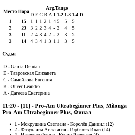
Arg.Tango
Место
Пара
D
E
C
B
A
1
1-2
1-3
1-4
D
1
15
1
1
1
2
1
4
5
5
5
2
23
3
2
2
3
4
-
2
4
5
3
11
2
4
3
4
2
-
2
3
5
3
14
4
3
4
1
3
1
1
3
5
Судьи
D -
Garcia Demian
E -
Тавровская Елизавета
C -
Самойлова Евгения
B -
Oliver Leandro
A -
Дагаева Екатерина
11:20
-
[11]
- Pro-Am Ultrabeginner Plus, Milonga
Pro-Am Ultrabeginner Plus, Финал
1
-
Мокрушина Светлана - Королёв Даниил (12)
2
-
Фазуллина Анастасия - Горбанев Иван (14)
3
-
Искакова Фаина - Кучин Вячеслав (4)