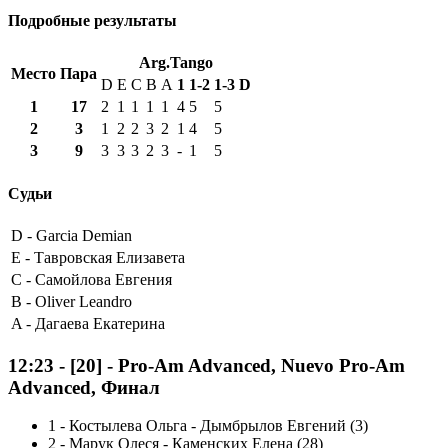
Подробные результаты
Arg.Tango
Место
Пара
D
E
C
B
A
1
1-2
1-3
D
1
17
2
1
1
1
1
4
5
5
2
3
1
2
2
3
2
1
4
5
3
9
3
3
3
2
3
-
1
5
Судьи
D -
Garcia Demian
E -
Тавровская Елизавета
C -
Самойлова Евгения
B -
Oliver Leandro
A -
Дагаева Екатерина
12:23
-
[20]
- Pro-Am Advanced, Nuevo Pro-Am
Advanced, Финал
1
-
Костылева Ольга - Дымбрылов Евгений (3)
2
-
Марук Олеся - Каменских Елена (28)