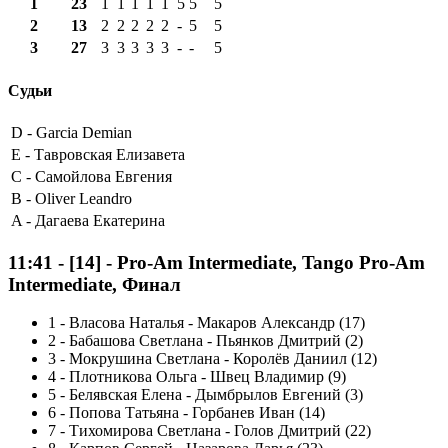
1
23
1
1
1
1
1
5
5
5
2
13
2
2
2
2
2
-
5
5
3
27
3
3
3
3
3
-
-
5
Судьи
D -
Garcia Demian
E -
Тавровская Елизавета
C -
Самойлова Евгения
B -
Oliver Leandro
A -
Дагаева Екатерина
11:41
-
[14]
- Pro-Am Intermediate, Tango Pro-Am
Intermediate, Финал
1
-
Власова Наталья - Макаров Александр (17)
2
-
Бабашова Светлана - Пьянков Дмитрий (2)
3
-
Мокрушина Светлана - Королёв Даниил (12)
4
-
Плотникова Ольга - Швец Владимир (9)
5
-
Белявская Елена - Дымбрылов Евгений (3)
6
-
Попова Татьяна - Горбанев Иван (14)
7
-
Тихомирова Светлана - Голов Дмитрий (22)