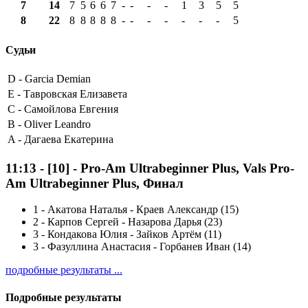
7
14
7
5
6
6
7
-
-
-
-
1
3
5
5
8
22
8
8
8
8
8
-
-
-
-
-
-
-
5
Судьи
D -
Garcia Demian
E -
Тавровская Елизавета
C -
Самойлова Евгения
B -
Oliver Leandro
A -
Дагаева Екатерина
11:13
-
[10]
- Pro-Am Ultrabeginner Plus, Vals Pro-
Am Ultrabeginner Plus, Финал
1
-
Акатова Наталья - Краев Александр (15)
2
-
Карпов Сергей - Назарова Дарья (23)
3
-
Кондакова Юлия - Зайков Артём (11)
3
-
Фазуллина Анастасия - Горбанев Иван (14)
подробные результаты ...
Подробные результаты