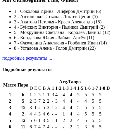
1
-
Соколова Ирина - Лиферов Дмитрий (6)
2
-
Антоненко Татьяна - Локтев Денис (5)
3
-
Акатова Наталья - Краев Александр (15)
4
-
Буйских Виктория - Пьянков Дмитрий (2)
5
-
Мокрушина Светлана - Королёв Даниил (12)
6
-
Кондакова Юлия - Зайков Артём (11)
7
-
Фазуллина Анастасия - Горбанев Иван (14)
8
-
Усталова Алена - Голов Дмитрий (22)
подробные результаты ...
Подробные результаты
Arg.Tango
Место
Пара
D
E
C
B
A
1
1-2
1-3
1-4
1-5
1-6
1-7
1-8
D
1
6
1
2
5
1
1
3
4
4
4
5
5
5
5
2
5
2
3
7
2
2
-
3
4
4
4
4
5
5
3
15
3
1
2
5
3
1
2
4
4
5
5
5
5
4
2
4
4
3
4
6
-
-
1
4
4
5
5
5
5
12
5
6
1
3
5
1
1
2
2
4
5
5
5
6
11
6
7
4
7
4
-
-
-
2
2
3
5
5