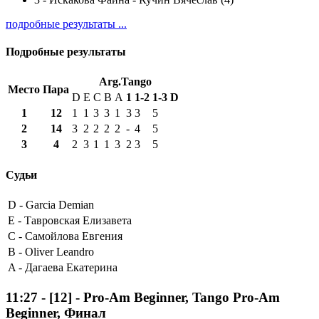
подробные результаты ...
Подробные результаты
Arg.Tango
Место
Пара
D
E
C
B
A
1
1-2
1-3
D
1
12
1
1
3
3
1
3
3
5
2
14
3
2
2
2
2
-
4
5
3
4
2
3
1
1
3
2
3
5
Судьи
D -
Garcia Demian
E -
Тавровская Елизавета
C -
Самойлова Евгения
B -
Oliver Leandro
A -
Дагаева Екатерина
11:27
-
[12]
- Pro-Am Beginner, Tango Pro-Am
Beginner, Финал