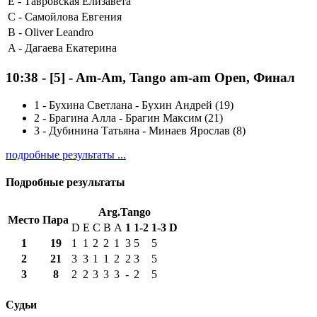
E -
Тавровская Елизавета
C -
Самойлова Евгения
B -
Oliver Leandro
A -
Дагаева Екатерина
10:38
-
[5]
- Am-Am, Tango am-am Open, Финал
1
-
Бухина Светлана - Бухин Андрей (19)
2
-
Брагина Алла - Брагин Максим (21)
3
-
Дубинина Татьяна - Минаев Ярослав (8)
подробные результаты ...
Подробные результаты
Arg.Tango
Место
Пара
D
E
C
B
A
1
1-2
1-3
D
1
19
1
1
2
2
1
3
5
5
2
21
3
3
1
1
2
2
3
5
3
8
2
2
3
3
3
-
2
5
Судьи