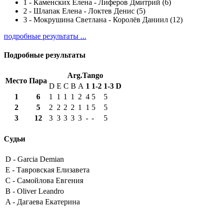
1
-
Каменских Елена - Лиферов Дмитрий (6)
2
-
Шлапак Елена - Локтев Денис (5)
3
-
Мокрушина Светлана - Королёв Даниил (12)
подробные результаты ...
Подробные результаты
Arg.Tango
Место
Пара
D
E
C
B
A
1
1-2
1-3
D
1
6
1
1
1
1
2
4
5
5
2
5
2
2
2
2
1
1
5
5
3
12
3
3
3
3
3
-
-
5
Судьи
D -
Garcia Demian
E -
Тавровская Елизавета
C -
Самойлова Евгения
B -
Oliver Leandro
A -
Дагаева Екатерина