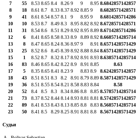
7
55
8.53
8.65
8.4
8.26
9
9
8.95
8.6842857142857
8
18
8.61
8.7
8.33
8.37
8.92
8.85
9
8.6828571428571
9
41
8.61
8.54
8.57
8.1
9
8.95
9
8.6814285714286
10
10
8.53
8.7
8.49
8.3
8.95
8.82
8.92
8.6728571428571
11
31
8.54
8.6
8.51
8.29
8.92
8.95
8.89
8.6714285714286
12
6
8.41
8.65
8.58
8.33
8.9
8.89
8.92
8.6685714285714
13
8
8.47
8.65
8.24
8.36
8.97
9
8.91
8.6571428571429
13
25
8.52
8.6
8.45
8.39
8.92
8.88
8.84
8.6571428571429
15
1
8.52
8.7
8.32
8.17
8.92
8.91
8.93
8.6385714285714
16
83
8.46
8.65
8.42
8.22
8.9
8.91
8.85
8.63
17
5
8.35
8.65
8.41
8.23
9
8.83
8.9
8.6242857142857
18
43
8.51
8.51
8.3
8.2
8.91
8.79
8.89
8.5871428571429
19
36
8.51
8.55
8.54
8.21
8.58
8.83
8.84
8.58
20
52
8.4
8.5
8.3
8.34
8.86
8.8
8.85
8.5785714285714
21
73
8.37
8.52
8.44
8.14
8.93
8.81
8.81
8.5742857142857
22
89
8.41
8.53
8.43
8.13
8.85
8.8
8.83
8.5685714285714
23
50
8.41
8.5
8.29
8.25
8.91
8.81
8.8
8.5671428571429
Судьи
A -
Bolivar Sebastian