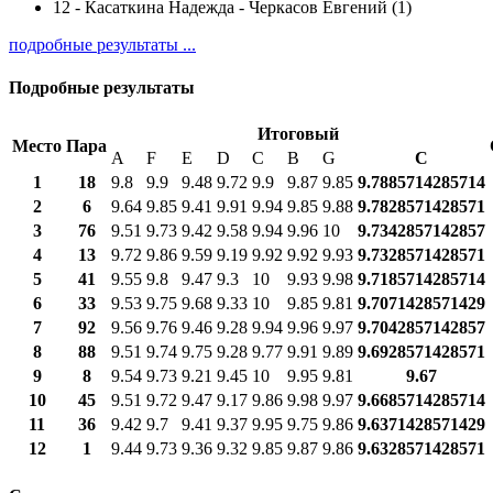
12
-
Касаткина Надежда - Черкасов Евгений (1)
подробные результаты ...
Подробные результаты
Итоговый
Место
Пара
A
F
E
D
C
B
G
С
1
18
9.8
9.9
9.48
9.72
9.9
9.87
9.85
9.7885714285714
2
6
9.64
9.85
9.41
9.91
9.94
9.85
9.88
9.7828571428571
3
76
9.51
9.73
9.42
9.58
9.94
9.96
10
9.7342857142857
4
13
9.72
9.86
9.59
9.19
9.92
9.92
9.93
9.7328571428571
5
41
9.55
9.8
9.47
9.3
10
9.93
9.98
9.7185714285714
6
33
9.53
9.75
9.68
9.33
10
9.85
9.81
9.7071428571429
7
92
9.56
9.76
9.46
9.28
9.94
9.96
9.97
9.7042857142857
8
88
9.51
9.74
9.75
9.28
9.77
9.91
9.89
9.6928571428571
9
8
9.54
9.73
9.21
9.45
10
9.95
9.81
9.67
10
45
9.51
9.72
9.47
9.17
9.86
9.98
9.97
9.6685714285714
11
36
9.42
9.7
9.41
9.37
9.95
9.75
9.86
9.6371428571429
12
1
9.44
9.73
9.36
9.32
9.85
9.87
9.86
9.6328571428571