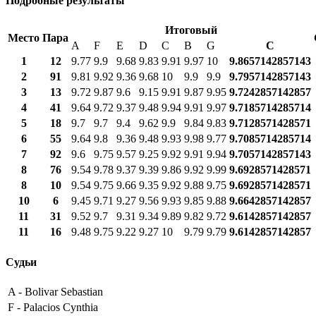
Подробные результаты
Итоговый
Место
Пара
A
F
E
D
C
B
G
С
1
12
9.77
9.9
9.68
9.83
9.91
9.97
10
9.8657142857143
2
91
9.81
9.92
9.36
9.68
10
9.9
9.9
9.7957142857143
3
13
9.72
9.87
9.6
9.15
9.91
9.87
9.95
9.7242857142857
4
41
9.64
9.72
9.37
9.48
9.94
9.91
9.97
9.7185714285714
5
18
9.7
9.7
9.4
9.62
9.9
9.84
9.83
9.7128571428571
6
55
9.64
9.8
9.36
9.48
9.93
9.98
9.77
9.7085714285714
7
92
9.6
9.75
9.57
9.25
9.92
9.91
9.94
9.7057142857143
8
76
9.54
9.78
9.37
9.39
9.86
9.92
9.99
9.6928571428571
8
10
9.54
9.75
9.66
9.35
9.92
9.88
9.75
9.6928571428571
10
6
9.45
9.71
9.27
9.56
9.93
9.85
9.88
9.6642857142857
11
31
9.52
9.7
9.31
9.34
9.89
9.82
9.72
9.6142857142857
11
16
9.48
9.75
9.22
9.27
10
9.79
9.79
9.6142857142857
Судьи
A -
Bolivar Sebastian
F -
Palacios Cynthia