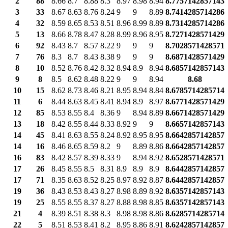
2
88
8.66
8.7
8.88
8.3
8.97
8.98
8.94
8.7757142857143
3
33
8.67
8.63
8.76
8.24
9
9
8.89
8.7414285714286
4
32
8.59
8.65
8.53
8.51
8.96
8.99
8.89
8.7314285714286
5
13
8.66
8.78
8.47
8.28
8.99
8.96
8.95
8.7271428571429
6
92
8.43
8.7
8.57
8.22
9
9
9
8.7028571428571
7
76
8.3
8.7
8.43
8.38
9
9
9
8.6871428571429
8
10
8.52
8.76
8.42
8.32
8.94
8.9
8.94
8.6857142857143
9
8
8.5
8.62
8.48
8.22
9
9
8.94
8.68
10
15
8.62
8.73
8.46
8.21
8.95
8.94
8.84
8.6785714285714
11
6
8.44
8.63
8.45
8.41
8.94
8.9
8.97
8.6771428571429
12
85
8.53
8.55
8.4
8.36
9
8.94
8.89
8.6671428571429
13
18
8.42
8.55
8.44
8.33
8.92
9
9
8.6657142857143
14
45
8.41
8.63
8.55
8.24
8.92
8.95
8.95
8.6642857142857
14
16
8.46
8.65
8.59
8.2
9
8.89
8.86
8.6642857142857
16
83
8.42
8.57
8.39
8.33
9
8.94
8.92
8.6528571428571
17
26
8.45
8.55
8.5
8.31
8.9
8.9
8.9
8.6442857142857
17
71
8.35
8.63
8.52
8.25
8.97
8.92
8.87
8.6442857142857
19
36
8.43
8.53
8.43
8.27
8.98
8.89
8.92
8.6357142857143
19
25
8.55
8.55
8.37
8.27
8.88
8.98
8.85
8.6357142857143
21
4
8.39
8.51
8.38
8.3
8.98
8.98
8.86
8.6285714285714
22
5
8.51
8.53
8.41
8.2
8.95
8.86
8.91
8.6242857142857