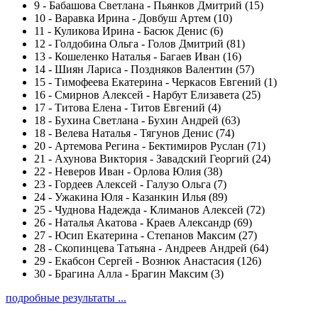
9
-
Бабашова Светлана - Пьянков Дмитрий (15)
10
-
Варавка Ирина - Довбуш Артем (10)
11
-
Куликова Ирина - Басюк Денис (6)
12
-
Голдобина Ольга - Голов Дмитрий (81)
13
-
Кошеленко Наталья - Багаев Иван (16)
14
-
Шиян Лариса - Поздняков Валентин (57)
15
-
Тимофеева Екатерина - Черкасов Евгений (1)
16
-
Смирнов Алексей - Нарбут Елизавета (25)
17
-
Титова Елена - Титов Евгений (4)
18
-
Бухина Светлана - Бухин Андрей (63)
18
-
Велева Наталья - Тягунов Денис (74)
20
-
Артемова Регина - Бектимиров Руслан (71)
21
-
Ахунова Виктория - Завадский Георгий (24)
22
-
Неверов Иван - Орлова Юлия (38)
23
-
Гордеев Алексей - Галузо Ольга (7)
24
-
Ужакина Юля - Казанкин Илья (89)
25
-
Чуднова Надежда - Климанов Алексей (72)
26
-
Наталья Акатова - Краев Александр (69)
27
-
Юсип Екатерина - Степанов Максим (27)
28
-
Скопинцева Татьяна - Андреев Андрей (64)
29
-
Екабсон Сергей - Вознюк Анастасия (126)
30
-
Брагина Алла - Брагин Максим (3)
подробные результаты ...