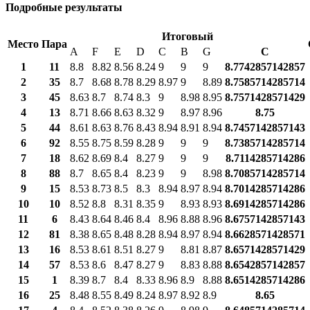
Подробные результаты
Итоговый
Место
Пара
A
F
E
D
C
B
G
С
1
11
8.8
8.82
8.56
8.24
9
9
9
8.7742857142857
2
35
8.7
8.68
8.78
8.29
8.97
9
8.89
8.7585714285714
3
45
8.63
8.7
8.74
8.3
9
8.98
8.95
8.7571428571429
4
13
8.71
8.66
8.63
8.32
9
8.97
8.96
8.75
5
44
8.61
8.63
8.76
8.43
8.94
8.91
8.94
8.7457142857143
6
92
8.55
8.75
8.59
8.28
9
9
9
8.7385714285714
7
18
8.62
8.69
8.4
8.27
9
9
9
8.7114285714286
8
88
8.7
8.65
8.4
8.23
9
9
8.98
8.7085714285714
9
15
8.53
8.73
8.5
8.3
8.94
8.97
8.94
8.7014285714286
10
10
8.52
8.8
8.31
8.35
9
8.93
8.93
8.6914285714286
11
6
8.43
8.64
8.46
8.4
8.96
8.88
8.96
8.6757142857143
12
81
8.38
8.65
8.48
8.28
8.94
8.97
8.94
8.6628571428571
13
16
8.53
8.61
8.51
8.27
9
8.81
8.87
8.6571428571429
14
57
8.53
8.6
8.47
8.27
9
8.83
8.88
8.6542857142857
15
1
8.39
8.7
8.4
8.33
8.96
8.9
8.88
8.6514285714286
16
25
8.48
8.55
8.49
8.24
8.97
8.92
8.9
8.65