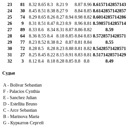
23
81
8.32
8.65
8.3
8.21
9
8.87
8.96
8.6157142857143
24
30
8.45
8.51
8.38
8.27
9
8.84
8.85
8.6142857142857
25
74
8.29
8.65
8.26
8.27
8.94
8.98
8.82
8.6014285714286
26
9
8.31
8.51
8.47
8.23
8.9
8.96
8.81
8.5985714285714
27
89
8.33
8.6
8.34
8.31
8.87
8.86
8.82
8.59
28
64
8.36
8.55
8.4
8.18
8.85
8.84
8.83
8.5728571428571
29
77
8.23
8.52
8.38
8.2
8.87
8.81
8.84
8.55
30
72
8.28
8.5
8.28
8.23
8.88
8.81
8.82
8.5428571428571
31
27
8.25
8.45
8.22
8.15
8.91
8.83
8.81
8.5171428571429
32
3
8.12
8.4
8.18
8.28
8.85
8.8
8.8
8.49
Судьи
A -
Bolivar Sebastian
F -
Palacios Cynthia
E -
Sanchez Julian
D -
Estellita Bruno
C -
Arce Sebastian
B -
Marinova Maria
G -
Куркатов Сергей