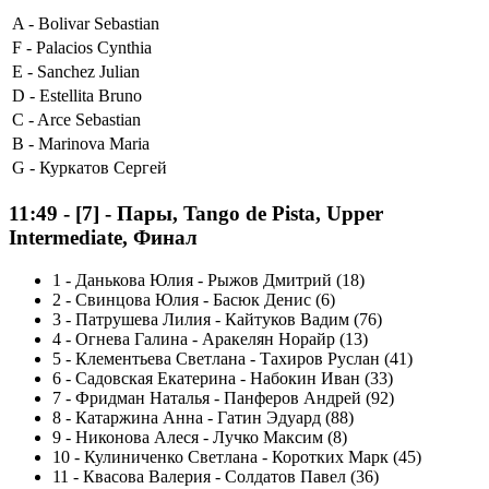
A -
Bolivar Sebastian
F -
Palacios Cynthia
E -
Sanchez Julian
D -
Estellita Bruno
C -
Arce Sebastian
B -
Marinova Maria
G -
Куркатов Сергей
11:49
-
[7]
- Пары, Tango de Pista, Upper
Intermediate, Финал
1
-
Данькова Юлия - Рыжов Дмитрий (18)
2
-
Свинцова Юлия - Басюк Денис (6)
3
-
Патрушева Лилия - Кайтуков Вадим (76)
4
-
Огнева Галина - Аракелян Норайр (13)
5
-
Клементьева Светлана - Тахиров Руслан (41)
6
-
Садовская Екатерина - Набокин Иван (33)
7
-
Фридман Наталья - Панферов Андрей (92)
8
-
Катаржина Анна - Гатин Эдуард (88)
9
-
Никонова Алеся - Лучко Максим (8)
10
-
Кулиниченко Светлана - Коротких Марк (45)
11
-
Квасова Валерия - Солдатов Павел (36)