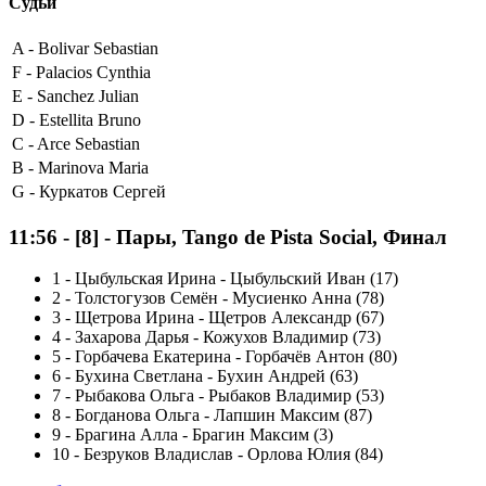
Судьи
A -
Bolivar Sebastian
F -
Palacios Cynthia
E -
Sanchez Julian
D -
Estellita Bruno
C -
Arce Sebastian
B -
Marinova Maria
G -
Куркатов Сергей
11:56
-
[8]
- Пары, Tango de Pista Social, Финал
1
-
Цыбульская Ирина - Цыбульский Иван (17)
2
-
Толстогузов Семён - Мусиенко Анна (78)
3
-
Щетрова Ирина - Щетров Александр (67)
4
-
Захарова Дарья - Кожухов Владимир (73)
5
-
Горбачева Екатерина - Горбачёв Антон (80)
6
-
Бухина Светлана - Бухин Андрей (63)
7
-
Рыбакова Ольга - Рыбаков Владимир (53)
8
-
Богданова Ольга - Лапшин Максим (87)
9
-
Брагина Алла - Брагин Максим (3)
10
-
Безруков Владислав - Орлова Юлия (84)