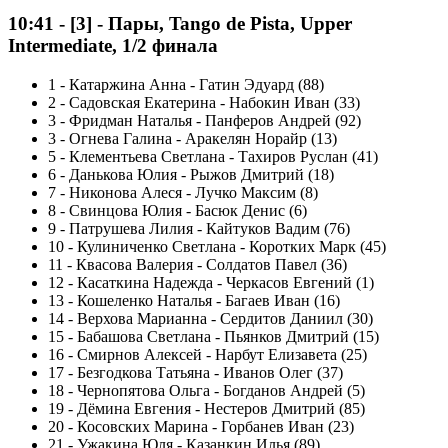
10:41
-
[3]
- Пары, Tango de Pista, Upper
Intermediate, 1/2 финала
1
-
Катаржина Анна - Гатин Эдуард (88)
2
-
Садовская Екатерина - Набокин Иван (33)
3
-
Фридман Наталья - Панферов Андрей (92)
3
-
Огнева Галина - Аракелян Норайр (13)
5
-
Клементьева Светлана - Тахиров Руслан (41)
6
-
Данькова Юлия - Рыжов Дмитрий (18)
7
-
Никонова Алеся - Лучко Максим (8)
8
-
Свинцова Юлия - Басюк Денис (6)
9
-
Патрушева Лилия - Кайтуков Вадим (76)
10
-
Кулиниченко Светлана - Коротких Марк (45)
11
-
Квасова Валерия - Солдатов Павел (36)
12
-
Касаткина Надежда - Черкасов Евгений (1)
13
-
Кошеленко Наталья - Багаев Иван (16)
14
-
Верхова Марианна - Сердитов Даниил (30)
15
-
Бабашова Светлана - Пьянков Дмитрий (15)
16
-
Смирнов Алексей - Нарбут Елизавета (25)
17
-
Безгодкова Татьяна - Иванов Олег (37)
18
-
Чернопятова Ольга - Богданов Андрей (5)
19
-
Дёмина Евгения - Нестеров Дмитрий (85)
20
-
Косовских Марина - Горбанев Иван (23)
21
-
Ужакина Юля - Казанкин Илья (89)