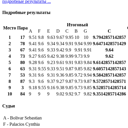
подробные результаты ...
Подробные результаты
Итоговый
Место
Пара
A
F
E
D
C
B
G
С
1
17
9.51
9.8
9.63
9.67
9.95
10
10
9.7942857142857
2
78
9.41
9.6
9.34
9.34
9.91
9.94
9.99
9.6471428571429
3
67
9.41
9.6
9.33
9.42
9.9
9.91
9.91
9.64
4
73
9.27
9.65
9.42
9.38
9.99
9.73
9.9
9.62
5
80
9.28
9.6
9.23
9.61
9.91
9.83
9.84
9.6142857142857
6
63
9.31
9.55
9.33
9.51
9.87
9.85
9.82
9.6057142857143
7
53
9.31
9.6
9.31
9.36
9.85
9.72
9.94
9.5842857142857
8
87
9.3
9.6
9.37
9.27
9.87
9.73
9.87
9.5728571428571
9
3
9.18
9.55
9.16
9.38
9.85
9.73
9.85
9.5285714285714
10
84
9
9
9
9.02
9.92
9.7
9.82
9.3514285714286
Судьи
A -
Bolivar Sebastian
F -
Palacios Cynthia