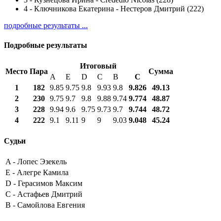
4
-
Ключникова Екатерина - Нестеров Дмитрий (222)
подробные результаты ...
Подробные результаты
Итоговый
Место
Пара
Сумма
A
E
D
C
B
С
1
182
9.85
9.75
9.8
9.93
9.8
9.826
49.13
2
230
9.75
9.7
9.8
9.88
9.74
9.774
48.87
3
228
9.94
9.6
9.75
9.73
9.7
9.744
48.72
4
222
9.1
9.11
9
9
9.03
9.048
45.24
Судьи
A -
Лопес Эзекель
E -
Алегре Камила
D -
Герасимов Максим
C -
Астафьев Дмитрий
B -
Самойлова Евгения