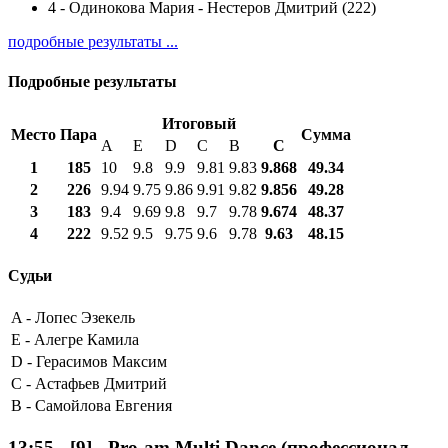
4
-
Одинокова Мария - Нестеров Дмитрий (222)
подробные результаты ...
Подробные результаты
Итоговый
Место
Пара
Сумма
A
E
D
C
B
С
1
185
10
9.8
9.9
9.81
9.83
9.868
49.34
2
226
9.94
9.75
9.86
9.91
9.82
9.856
49.28
3
183
9.4
9.69
9.8
9.7
9.78
9.674
48.37
4
222
9.52
9.5
9.75
9.6
9.78
9.63
48.15
Судьи
A -
Лопес Эзекель
E -
Алегре Камила
D -
Герасимов Максим
C -
Астафьев Дмитрий
B -
Самойлова Евгения
13:55
-
[9]
- Pro-am Multi Dance (профессионал-