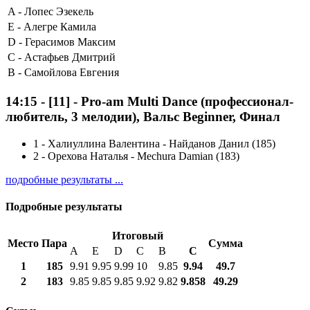
A -
Лопес Эзекель
E -
Алегре Камила
D -
Герасимов Максим
C -
Астафьев Дмитрий
B -
Самойлова Евгения
14:15
-
[11]
- Pro-am Multi Dance (профессионал-
любитель, 3 мелодии), Вальс Beginner, Финал
1
-
Халиуллина Валентина - Найданов Данил (185)
2
-
Орехова Наталья - Mechura Damian (183)
подробные результаты ...
Подробные результаты
Итоговый
Место
Пара
Сумма
A
E
D
C
B
С
1
185
9.91
9.95
9.99
10
9.85
9.94
49.7
2
183
9.85
9.85
9.85
9.92
9.82
9.858
49.29