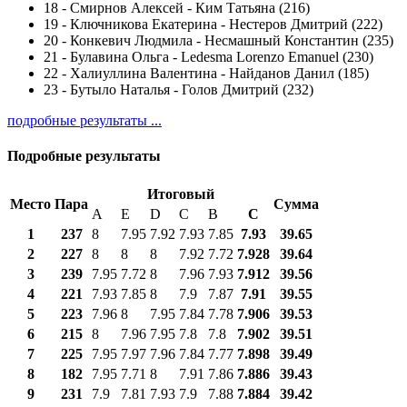
18
-
Смирнов Алексей - Ким Татьяна (216)
19
-
Ключникова Екатерина - Нестеров Дмитрий (222)
20
-
Конкевич Людмила - Несмашный Константин (235)
21
-
Булавина Ольга - Ledesma Lorenzo Emanuel (230)
22
-
Халиуллина Валентина - Найданов Данил (185)
23
-
Бутыло Наталья - Голов Дмитрий (232)
подробные результаты ...
Подробные результаты
Итоговый
Место
Пара
Сумма
A
E
D
C
B
С
1
237
8
7.95
7.92
7.93
7.85
7.93
39.65
2
227
8
8
8
7.92
7.72
7.928
39.64
3
239
7.95
7.72
8
7.96
7.93
7.912
39.56
4
221
7.93
7.85
8
7.9
7.87
7.91
39.55
5
223
7.96
8
7.95
7.84
7.78
7.906
39.53
6
215
8
7.96
7.95
7.8
7.8
7.902
39.51
7
225
7.95
7.97
7.96
7.84
7.77
7.898
39.49
8
182
7.95
7.71
8
7.91
7.86
7.886
39.43
9
231
7.9
7.81
7.93
7.9
7.88
7.884
39.42