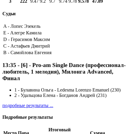
3
222
9.47
9.2
9.7
9.74
9.78
9.578
47.89
Судьи
A -
Лопес Эзекель
E -
Алегре Камила
D -
Герасимов Максим
C -
Астафьев Дмитрий
B -
Самойлова Евгения
13:35
-
[6]
- Pro-am Single Dance (профессионал-
любитель, 1 мелодия), Милонга Advanced,
Финал
1
-
Булавина Ольга - Ledesma Lorenzo Emanuel (230)
2
-
Удальцова Елена - Богданов Андрей (231)
подробные результаты ...
Подробные результаты
Итоговый
Место
Пара
Сумма