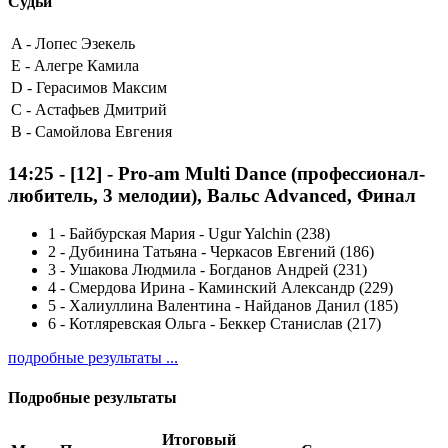
Судьи
A -
Лопес Эзекель
E -
Алегре Камила
D -
Герасимов Максим
C -
Астафьев Дмитрий
B -
Самойлова Евгения
14:25
-
[12]
- Pro-am Multi Dance (профессионал-
любитель, 3 мелодии), Вальс Advanced, Финал
1
-
Байбурская Мария - Ugur Yalchin (238)
2
-
Дубинина Татьяна - Черкасов Евгений (186)
3
-
Ушакова Людмила - Богданов Андрей (231)
4
-
Смердова Ирина - Каминский Александр (229)
5
-
Халиуллина Валентина - Найданов Данил (185)
6
-
Котляревская Ольга - Беккер Станислав (217)
подробные результаты ...
Подробные результаты
Итоговый