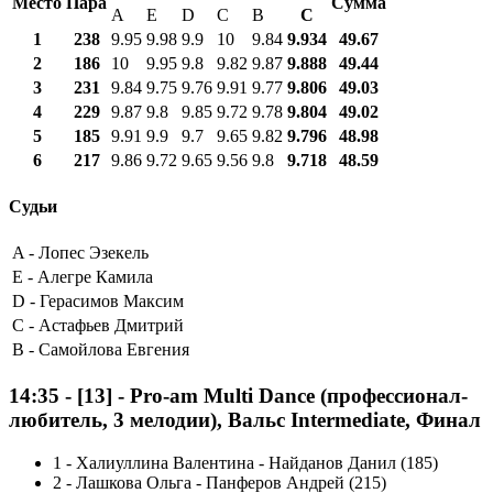
Место
Пара
Сумма
A
E
D
C
B
С
1
238
9.95
9.98
9.9
10
9.84
9.934
49.67
2
186
10
9.95
9.8
9.82
9.87
9.888
49.44
3
231
9.84
9.75
9.76
9.91
9.77
9.806
49.03
4
229
9.87
9.8
9.85
9.72
9.78
9.804
49.02
5
185
9.91
9.9
9.7
9.65
9.82
9.796
48.98
6
217
9.86
9.72
9.65
9.56
9.8
9.718
48.59
Судьи
A -
Лопес Эзекель
E -
Алегре Камила
D -
Герасимов Максим
C -
Астафьев Дмитрий
B -
Самойлова Евгения
14:35
-
[13]
- Pro-am Multi Dance (профессионал-
любитель, 3 мелодии), Вальс Intermediate, Финал
1
-
Халиуллина Валентина - Найданов Данил (185)
2
-
Лашкова Ольга - Панферов Андрей (215)