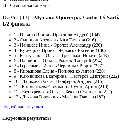
B -
Самойлова Евгения
15:35
-
[17]
- Музыка Оркестра, Carlos Di Sarli,
1/2 финала
1
-
Ильина Ирина - Прокопов Андрей (184)
2
-
Смирнов Алексей - Ким Татьяна (216)
3
-
Найшева Инна - Фролов Александр (236)
4
-
Кузнецова Ирина - Черкасов Евгений (186)
5
-
Бейтуганова Ольга - Трофимов Никита (249)
6
-
Павлинова Ольга - Рыжов Дмитрий (224)
7
-
Герасимова Анна - Черемных Вадим (227)
8
-
Кирьянова Елена - Попиченко Антон (220)
9
-
Ключникова Екатерина - Нестеров Дмитрий (222)
10
-
Лашкова Ольга - Панферов Андрей (215)
11
-
Клементьева Светлана - Лучин Артем (219)
12
-
Котляревская Ольга - Беккер Станислав (217)
13
-
Дьякова Виктория - Mechura Damian (183)
подробные результаты ...
Подробные результаты