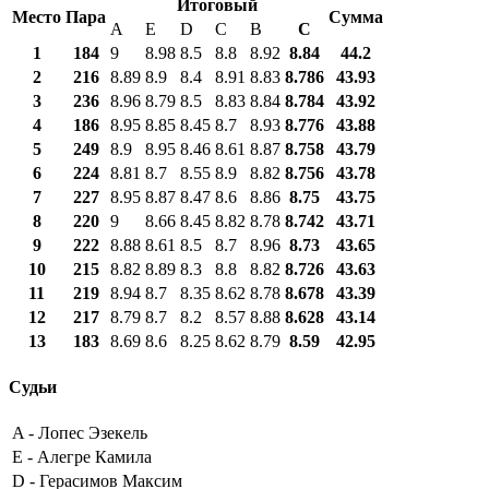
Итоговый
Место
Пара
Сумма
A
E
D
C
B
С
1
184
9
8.98
8.5
8.8
8.92
8.84
44.2
2
216
8.89
8.9
8.4
8.91
8.83
8.786
43.93
3
236
8.96
8.79
8.5
8.83
8.84
8.784
43.92
4
186
8.95
8.85
8.45
8.7
8.93
8.776
43.88
5
249
8.9
8.95
8.46
8.61
8.87
8.758
43.79
6
224
8.81
8.7
8.55
8.9
8.82
8.756
43.78
7
227
8.95
8.87
8.47
8.6
8.86
8.75
43.75
8
220
9
8.66
8.45
8.82
8.78
8.742
43.71
9
222
8.88
8.61
8.5
8.7
8.96
8.73
43.65
10
215
8.82
8.89
8.3
8.8
8.82
8.726
43.63
11
219
8.94
8.7
8.35
8.62
8.78
8.678
43.39
12
217
8.79
8.7
8.2
8.57
8.88
8.628
43.14
13
183
8.69
8.6
8.25
8.62
8.79
8.59
42.95
Судьи
A -
Лопес Эзекель
E -
Алегре Камила
D -
Герасимов Максим