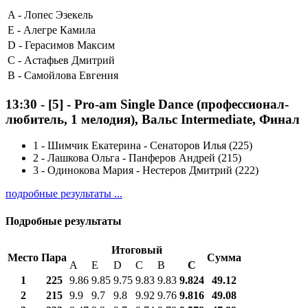
A -
Лопес Эзекель
E -
Алегре Камила
D -
Герасимов Максим
C -
Астафьев Дмитрий
B -
Самойлова Евгения
13:30
-
[5]
- Pro-am Single Dance (профессионал-
любитель, 1 мелодия), Вальс Intermediate, Финал
1
-
Шимчик Екатерина - Сенаторов Илья (225)
2
-
Лашкова Ольга - Панферов Андрей (215)
3
-
Одинокова Мария - Нестеров Дмитрий (222)
подробные результаты ...
Подробные результаты
Итоговый
Место
Пара
Сумма
A
E
D
C
B
С
1
225
9.86
9.85
9.75
9.83
9.83
9.824
49.12
2
215
9.9
9.7
9.8
9.92
9.76
9.816
49.08