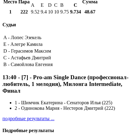
Место
Пара
Сумма
A
E
D
C
B
С
1
222
9.52
9.4
10
10
9.75
9.734
48.67
Судьи
A -
Лопес Эзекель
E -
Алегре Камила
D -
Герасимов Максим
C -
Астафьев Дмитрий
B -
Самойлова Евгения
13:40
-
[7]
- Pro-am Single Dance (профессионал-
любитель, 1 мелодия), Милонга Intermediate,
Финал
1
-
Шимчик Екатерина - Сенаторов Илья (225)
2
-
Одинокова Мария - Нестеров Дмитрий (222)
подробные результаты ...
Подробные результаты