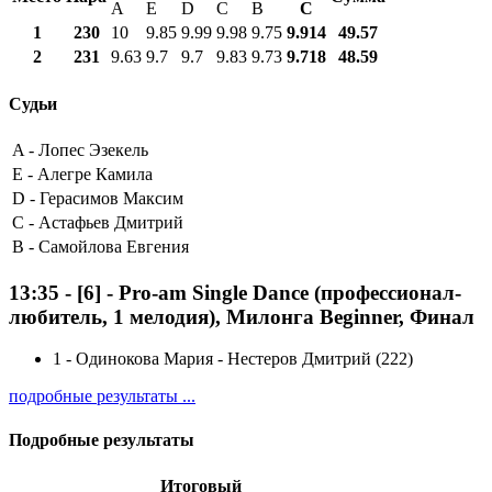
A
E
D
C
B
С
1
230
10
9.85
9.99
9.98
9.75
9.914
49.57
2
231
9.63
9.7
9.7
9.83
9.73
9.718
48.59
Судьи
A -
Лопес Эзекель
E -
Алегре Камила
D -
Герасимов Максим
C -
Астафьев Дмитрий
B -
Самойлова Евгения
13:35
-
[6]
- Pro-am Single Dance (профессионал-
любитель, 1 мелодия), Милонга Beginner, Финал
1
-
Одинокова Мария - Нестеров Дмитрий (222)
подробные результаты ...
Подробные результаты
Итоговый