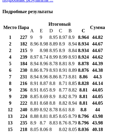
Подробные результаты
Итоговый
Место
Пара
Сумма
A
E
D
C
B
С
1
227
9
9
8.95
8.97
8.9
8.964
44.82
2
182
8.96
8.98
8.89
8.9
8.94
8.934
44.67
2
215
9
8.98
8.95
8.9
8.84
8.934
44.67
4
239
8.97
8.74
8.99
8.99
8.93
8.924
44.62
5
184
8.94
8.96
8.78
8.81
8.9
8.878
44.39
6
230
8.86
8.79
8.93
8.91
8.89
8.876
44.38
7
231
8.94
8.96
8.86
8.73
8.81
8.86
44.3
8
216
8.91
8.87
8.8
8.71
8.85
8.828
44.14
9
236
8.91
8.65
8.9
8.77
8.82
8.81
44.05
9
220
8.85
8.69
8.9
8.82
8.79
8.81
44.05
9
222
8.81
8.68
8.8
8.82
8.94
8.81
44.05
12
240
8.89
8.92
8.78
8.61
8.8
8.8
44
13
224
8.88
8.81
8.85
8.65
8.79
8.796
43.98
13
235
8.9
8.7
8.83
8.76
8.79
8.796
43.98
15
218
8.05
8.06
8
8.02
8.05
8.036
40.18