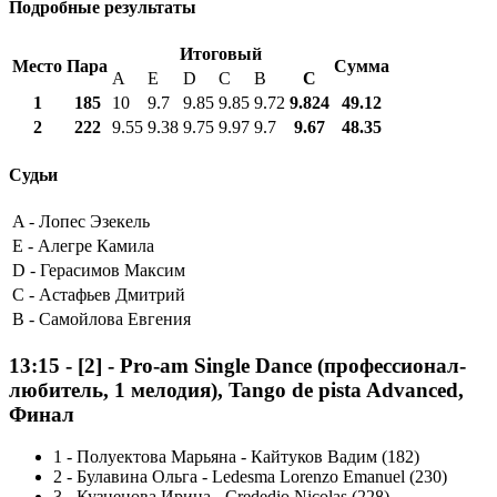
Подробные результаты
Итоговый
Место
Пара
Сумма
A
E
D
C
B
С
1
185
10
9.7
9.85
9.85
9.72
9.824
49.12
2
222
9.55
9.38
9.75
9.97
9.7
9.67
48.35
Судьи
A -
Лопес Эзекель
E -
Алегре Камила
D -
Герасимов Максим
C -
Астафьев Дмитрий
B -
Самойлова Евгения
13:15
-
[2]
- Pro-am Single Dance (профессионал-
любитель, 1 мелодия), Tango de pista Advanced,
Финал
1
-
Полуектова Марьяна - Кайтуков Вадим (182)
2
-
Булавина Ольга - Ledesma Lorenzo Emanuel (230)
3
-
Кузнецова Ирина - Crededio Nicolas (228)