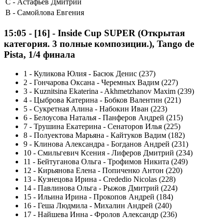
C -
Астафьев Дмитрий
B -
Самойлова Евгения
15:05
-
[16]
- Inside Cup SUPER (Открытая
категория. 3 полные композиции.), Tango de
Pista, 1/4 финала
1
-
Куликова Юлия - Басюк Денис (237)
2
-
Гончарова Оксана - Черемных Вадим (227)
3
-
Kuznitsina Ekaterina - Akhmetzhanov Maxim (239)
4
-
Цыброва Катерина - Бобков Валентин (221)
5
-
Сукретная Алина - Набокин Иван (223)
6
-
Белоусова Наталья - Панферов Андрей (215)
7
-
Трушина Екатерина - Сенаторов Илья (225)
8
-
Полуектова Марьяна - Кайтуков Вадим (182)
9
-
Клинова Александра - Богданов Андрей (231)
10
-
Смильгевич Ксения - Лиферов Дмитрий (234)
11
-
Бейтуганова Ольга - Трофимов Никита (249)
12
-
Кирьянова Елена - Попиченко Антон (220)
13
-
Кузнецова Ирина - Crededio Nicolas (228)
14
-
Павлинова Ольга - Рыжов Дмитрий (224)
15
-
Ильина Ирина - Прокопов Андрей (184)
16
-
Геша Людмила - Михалин Андрей (240)
17
-
Найшева Инна - Фролов Александр (236)