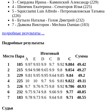
3
-
Смердова Ирина - Каминский Александр (229)
4
-
Шимчик Екатерина - Сенаторов Илья (225)
5
-
Squicciarini Luis Alfredo - Петропавловская Татьяна
(226)
6
-
Бутыло Наталья - Голов Дмитрий (232)
7
-
Дьякова Виктория - Mechura Damian (183)
подробные результаты ...
Подробные результаты
Итоговый
Место
Пара
Сумма
A
E
D
C
B
С
1
185
9.97
9.93
9.9
9.7
9.92
9.884
49.42
2
215
9.94
9.98
9.65
9.9
9.8
9.854
49.27
3
229
9.81
9.95
9.95
9.64
9.85
9.84
49.2
4
225
10
10
9.7
9.6
9.81
9.822
49.11
5
226
9.7
9.76
9.75
9.8
9.92
9.786
48.93
6
232
9.75
9.74
9.8
9.66
9.9
9.77
48.85
7
183
9.78
9.73
9.6
9.64
9.8
9.71
48.55
Судьи