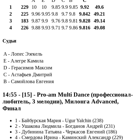
A
E
D
C
B
С
1
229
10
10
9.85
9.9
9.85
9.92
49.6
2
225
9.96
9.95
9.8
9.7
9.8
9.842
49.21
3
183
9.87
9.9
9.76
9.8
9.81
9.828
49.14
4
226
9.88
9.93
9.71
9.7
9.86
9.816
49.08
Судьи
A -
Лопес Эзекель
E -
Алегре Камила
D -
Герасимов Максим
C -
Астафьев Дмитрий
B -
Самойлова Евгения
14:55
-
[15]
- Pro-am Multi Dance (профессионал-
любитель, 3 мелодии), Милонга Advanced,
Финал
1
-
Байбурская Мария - Ugur Yalchin (238)
2
-
Ушакова Людмила - Богданов Андрей (231)
3
-
Дубинина Татьяна - Черкасов Евгений (186)
4
-
Смердова Ирина - Каминский Александр (229)