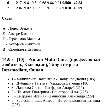
6
217
9.41
9.5
9.68
9.44
9.81
9.568
47.84
7
236
9.02
9.05
9
9
9.02
9.018
45.09
Судьи
A -
Лопес Эзекель
E -
Алегре Камила
D -
Герасимов Максим
C -
Астафьев Дмитрий
B -
Самойлова Евгения
14:05
-
[10]
- Pro-am Multi Dance (профессионал-
любитель, 3 мелодии), Tango de pista
Intermediate, Финал
1
-
Халиуллина Валентина - Найданов Данил (185)
2
-
Дубинина Татьяна - Черкасов Евгений (186)
3
-
Лашкова Ольга - Панферов Андрей (215)
3
-
Шимчик Екатерина - Сенаторов Илья (225)
5
-
Смердова Ирина - Каминский Александр (229)
6
-
Squicciarini Luis Alfredo - Петропавловская Татьяна
(226)