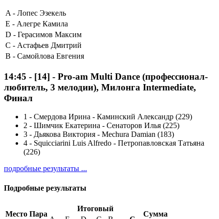
A -
Лопес Эзекель
E -
Алегре Камила
D -
Герасимов Максим
C -
Астафьев Дмитрий
B -
Самойлова Евгения
14:45
-
[14]
- Pro-am Multi Dance (профессионал-
любитель, 3 мелодии), Милонга Intermediate,
Финал
1
-
Смердова Ирина - Каминский Александр (229)
2
-
Шимчик Екатерина - Сенаторов Илья (225)
3
-
Дьякова Виктория - Mechura Damian (183)
4
-
Squicciarini Luis Alfredo - Петропавловская Татьяна
(226)
подробные результаты ...
Подробные результаты
Итоговый
Место
Пара
Сумма