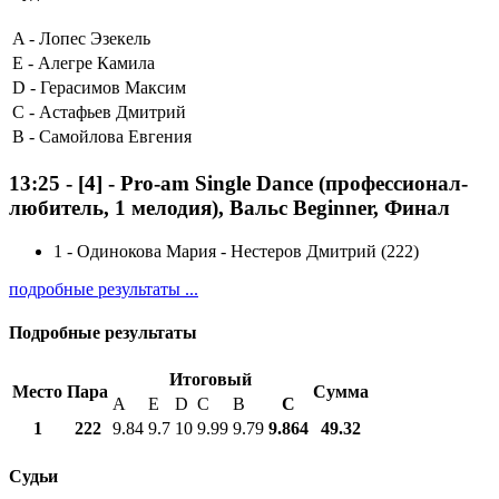
A -
Лопес Эзекель
E -
Алегре Камила
D -
Герасимов Максим
C -
Астафьев Дмитрий
B -
Самойлова Евгения
13:25
-
[4]
- Pro-am Single Dance (профессионал-
любитель, 1 мелодия), Вальс Beginner, Финал
1
-
Одинокова Мария - Нестеров Дмитрий (222)
подробные результаты ...
Подробные результаты
Итоговый
Место
Пара
Сумма
A
E
D
C
B
С
1
222
9.84
9.7
10
9.99
9.79
9.864
49.32
Судьи