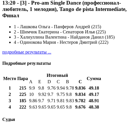
13:20
-
[3]
- Pro-am Single Dance (профессионал-
любитель, 1 мелодия), Tango de pista Intermediate,
Финал
1
-
Лашкова Ольга - Панферов Андрей (215)
2
-
Шимчик Екатерина - Сенаторов Илья (225)
3
-
Халиуллина Валентина - Найданов Данил (185)
4
-
Одинокова Мария - Нестеров Дмитрий (222)
подробные результаты ...
Подробные результаты
Итоговый
Место
Пара
Сумма
A
E
D
C
B
С
1
215
9.9
9.8
9.76
9.94
9.78
9.836
49.18
2
225
10
9.92
9.7
9.75
9.8
9.834
49.17
3
185
9.86
9.7
9.71
9.81
9.83
9.782
48.91
4
222
9.63
9.65
9.65
9.65
9.8
9.676
48.38
Судьи