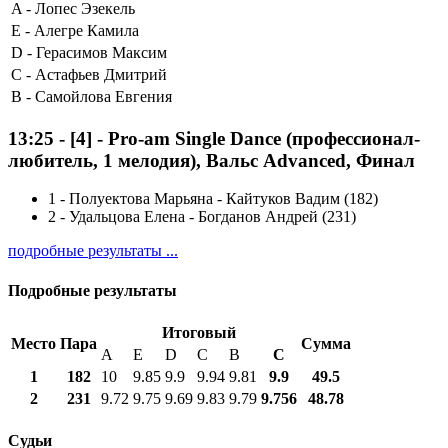
A -
Лопес Эзекель
E -
Алегре Камила
D -
Герасимов Максим
C -
Астафьев Дмитрий
B -
Самойлова Евгения
13:25
-
[4]
- Pro-am Single Dance (профессионал-
любитель, 1 мелодия), Вальс Advanced, Финал
1
-
Полуектова Марьяна - Кайтуков Вадим (182)
2
-
Удальцова Елена - Богданов Андрей (231)
подробные результаты ...
Подробные результаты
Итоговый
Место
Пара
Сумма
A
E
D
C
B
С
1
182
10
9.85
9.9
9.94
9.81
9.9
49.5
2
231
9.72
9.75
9.69
9.83
9.79
9.756
48.78
Судьи