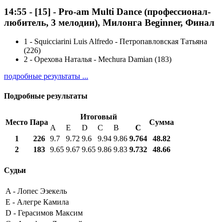
14:55
-
[15]
- Pro-am Multi Dance (профессионал-
любитель, 3 мелодии), Милонга Beginner, Финал
1
-
Squicciarini Luis Alfredo - Петропавловская Татьяна
(226)
2
-
Орехова Наталья - Mechura Damian (183)
подробные результаты ...
Подробные результаты
Итоговый
Место
Пара
Сумма
A
E
D
C
B
С
1
226
9.7
9.72
9.6
9.94
9.86
9.764
48.82
2
183
9.65
9.67
9.65
9.86
9.83
9.732
48.66
Судьи
A -
Лопес Эзекель
E -
Алегре Камила
D -
Герасимов Максим