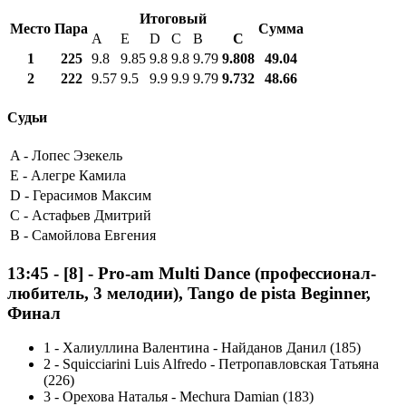
Итоговый
Место
Пара
Сумма
A
E
D
C
B
С
1
225
9.8
9.85
9.8
9.8
9.79
9.808
49.04
2
222
9.57
9.5
9.9
9.9
9.79
9.732
48.66
Судьи
A -
Лопес Эзекель
E -
Алегре Камила
D -
Герасимов Максим
C -
Астафьев Дмитрий
B -
Самойлова Евгения
13:45
-
[8]
- Pro-am Multi Dance (профессионал-
любитель, 3 мелодии), Tango de pista Beginner,
Финал
1
-
Халиуллина Валентина - Найданов Данил (185)
2
-
Squicciarini Luis Alfredo - Петропавловская Татьяна
(226)
3
-
Орехова Наталья - Mechura Damian (183)