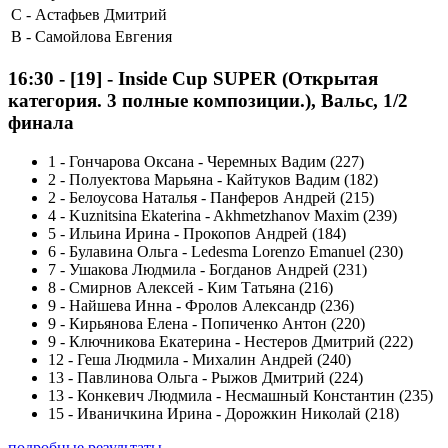
C -
Астафьев Дмитрий
B -
Самойлова Евгения
16:30
-
[19]
- Inside Cup SUPER (Открытая
категория. 3 полные композиции.), Вальс, 1/2
финала
1
-
Гончарова Оксана - Черемных Вадим (227)
2
-
Полуектова Марьяна - Кайтуков Вадим (182)
2
-
Белоусова Наталья - Панферов Андрей (215)
4
-
Kuznitsina Ekaterina - Akhmetzhanov Maxim (239)
5
-
Ильина Ирина - Прокопов Андрей (184)
6
-
Булавина Ольга - Ledesma Lorenzo Emanuel (230)
7
-
Ушакова Людмила - Богданов Андрей (231)
8
-
Смирнов Алексей - Ким Татьяна (216)
9
-
Найшева Инна - Фролов Александр (236)
9
-
Кирьянова Елена - Попиченко Антон (220)
9
-
Ключникова Екатерина - Нестеров Дмитрий (222)
12
-
Геша Людмила - Михалин Андрей (240)
13
-
Павлинова Ольга - Рыжов Дмитрий (224)
13
-
Конкевич Людмила - Несмашный Константин (235)
15
-
Иваничкина Ирина - Дорожкин Николай (218)
подробные результаты ...