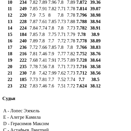
10
234
7.82
7.89
7.96
7.8
7.89
7.872
39.36
11
249
7.85
7.91
7.82
7.71
7.78
7.814
39.07
12
220
7.9
7.5
8
7.8
7.78
7.796
38.98
13
228
7.87
7.61
7.85
7.73
7.88
7.788
38.94
14
224
7.84
7.74
7.8
7.8
7.73
7.782
38.91
15
184
7.85
7.8
7.75
7.71
7.79
7.78
38.9
16
240
7.89
7.8
7.7
7.72
7.78
7.778
38.89
17
236
7.72
7.66
7.85
7.8
7.8
7.766
38.83
18
216
7.81
7.46
7.9
7.77
7.82
7.752
38.76
19
222
7.68
7.41
7.91
7.75
7.89
7.728
38.64
20
235
7.78
7.56
7.8
7.71
7.73
7.716
38.58
21
230
7.8
7.42
7.99
7.62
7.73
7.712
38.56
22
185
7.73
7.81
7.7
7.52
7.74
7.7
38.5
23
232
7.83
7.46
7.6
7.51
7.72
7.624
38.12
Судьи
A -
Лопес Эзекель
E -
Алегре Камила
D -
Герасимов Максим
C -
Астафьев Дмитрий