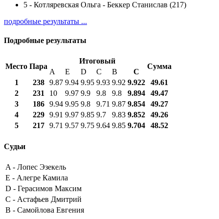
5
-
Котляревская Ольга - Беккер Станислав (217)
подробные результаты ...
Подробные результаты
Итоговый
Место
Пара
Сумма
A
E
D
C
B
С
1
238
9.87
9.94
9.95
9.93
9.92
9.922
49.61
2
231
10
9.97
9.9
9.8
9.8
9.894
49.47
3
186
9.94
9.95
9.8
9.71
9.87
9.854
49.27
4
229
9.91
9.97
9.85
9.7
9.83
9.852
49.26
5
217
9.71
9.57
9.75
9.64
9.85
9.704
48.52
Судьи
A -
Лопес Эзекель
E -
Алегре Камила
D -
Герасимов Максим
C -
Астафьев Дмитрий
B -
Самойлова Евгения