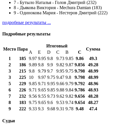
7
-
Бутыло Наталья - Голов Дмитрий (232)
8
-
Дьякова Виктория - Mechura Damian (183)
9
-
Одинокова Мария - Нестеров Дмитрий (222)
подробные результаты ...
Подробные результаты
Итоговый
Место
Пара
Сумма
A
E
D
C
B
С
1
185
9.97
9.95
9.8
9.73
9.85
9.86
49.3
2
186
9.89
9.8
9.9
9.82
9.87
9.856
49.28
3
215
9.8
9.79
9.7
9.95
9.75
9.798
48.99
3
225
10
9.97
9.75
9.47
9.8
9.798
48.99
5
229
9.85
9.71
9.95
9.66
9.79
9.792
48.96
6
226
9.71
9.65
9.85
9.88
9.84
9.786
48.93
7
232
9.56
9.55
9.73
9.62
9.82
9.656
48.28
8
183
9.75
9.65
9.6
9.53
9.74
9.654
48.27
9
222
9.33
9.3
9.68
9.31
9.78
9.48
47.4
Судьи