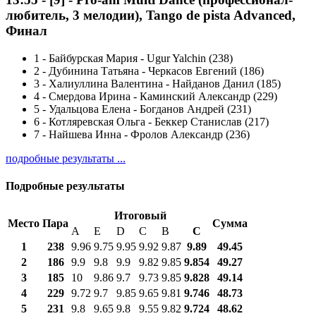
любитель, 3 мелодии), Tango de pista Advanced,
Финал
1
-
Байбурская Мария - Ugur Yalchin (238)
2
-
Дубинина Татьяна - Черкасов Евгений (186)
3
-
Халиуллина Валентина - Найданов Данил (185)
4
-
Смердова Ирина - Каминский Александр (229)
5
-
Удальцова Елена - Богданов Андрей (231)
6
-
Котляревская Ольга - Беккер Станислав (217)
7
-
Найшева Инна - Фролов Александр (236)
подробные результаты ...
Подробные результаты
Итоговый
Место
Пара
Сумма
A
E
D
C
B
С
1
238
9.96
9.75
9.95
9.92
9.87
9.89
49.45
2
186
9.9
9.8
9.9
9.82
9.85
9.854
49.27
3
185
10
9.86
9.7
9.73
9.85
9.828
49.14
4
229
9.72
9.7
9.85
9.65
9.81
9.746
48.73
5
231
9.8
9.65
9.8
9.55
9.82
9.724
48.62