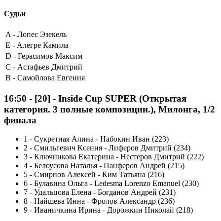
Судьи
A -
Лопес Эзекель
E -
Алегре Камила
D -
Герасимов Максим
C -
Астафьев Дмитрий
B -
Самойлова Евгения
16:50
-
[20]
- Inside Cup SUPER (Открытая
категория. 3 полные композиции.), Милонга, 1/2
финала
1
-
Сукретная Алина - Набокин Иван (223)
2
-
Смильгевич Ксения - Лиферов Дмитрий (234)
3
-
Ключникова Екатерина - Нестеров Дмитрий (222)
4
-
Белоусова Наталья - Панферов Андрей (215)
5
-
Смирнов Алексей - Ким Татьяна (216)
6
-
Булавина Ольга - Ledesma Lorenzo Emanuel (230)
7
-
Удальцова Елена - Богданов Андрей (231)
8
-
Найшева Инна - Фролов Александр (236)
9
-
Иваничкина Ирина - Дорожкин Николай (218)