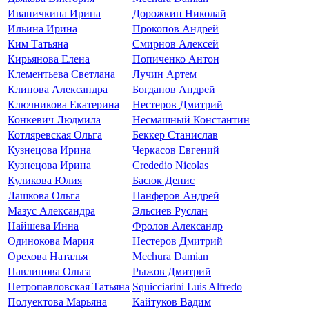
Иваничкина Ирина
Дорожкин Николай
Ильина Ирина
Прокопов Андрей
Ким Татьяна
Смирнов Алексей
Кирьянова Елена
Попиченко Антон
Клементьева Светлана
Лучин Артем
Клинова Александра
Богданов Андрей
Ключникова Екатерина
Нестеров Дмитрий
Конкевич Людмила
Несмашный Константин
Котляревская Ольга
Беккер Станислав
Кузнецова Ирина
Черкасов Евгений
Кузнецова Ирина
Crededio Nicolas
Куликова Юлия
Басюк Денис
Лашкова Ольга
Панферов Андрей
Мазус Александра
Эльсиев Руслан
Найшева Инна
Фролов Александр
Одинокова Мария
Нестеров Дмитрий
Орехова Наталья
Mechura Damian
Павлинова Ольга
Рыжов Дмитрий
Петропавловская Татьяна
Squicciarini Luis Alfredo
Полуектова Марьяна
Кайтуков Вадим