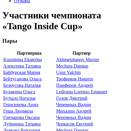
Отзывы
Участники чемпионата
«Tango Inside Cup»
Пары
Партнерша
Партнер
Kuznitsina Ekaterina
Akhmetzhanov Maxim
Алексеева Татьяна
Mechura Damian
Байбурская Мария
Ugur Yalchin
Бейтуганова Ольга
Трофимов Никита
Белоусова Наталья
Панферов Андрей
Булавина Ольга
Ledesma Lorenzo Emanuel
Бутыло Наталья
Голов Дмитрий
Герасимова Анна
Черемных Вадим
Геша Людмила
Михалин Андрей
Гончарова Оксана
Черемных Вадим
Дубинина Татьяна
Черкасов Евгений
Дьякова Виктория
Mechura Damian