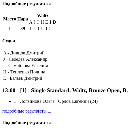
Подробные результаты
Waltz
Место
Пара
A
J
I
H
E
1
D
1
39
1
1
1
1
1
5
Судьи
A -
Дивцов Дмитрий
J -
Лебедев Александр
I -
Самойлова Евгения
H -
Тепленко Полина
E -
Балаев Дмитрий
13:00
-
[1]
- Single Standard, Waltz, Bronze Open, B
1
-
Логвинова Ольга - Орлов Евгений (24)
подробные результаты ...
Подробные результаты