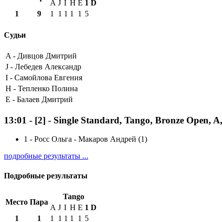
A
J
I
H
E
1
D
1
9
1
1
1
1
1
5
Судьи
A -
Дивцов Дмитрий
J -
Лебедев Александр
I -
Самойлова Евгения
H -
Тепленко Полина
E -
Балаев Дмитрий
13:01
-
[2]
- Single Standard, Tango, Bronze Open, 
1
-
Росс Ольга - Макаров Андрей (1)
подробные результаты ...
Подробные результаты
Tango
Место
Пара
A
J
I
H
E
1
D
1
1
1
1
1
1
1
5