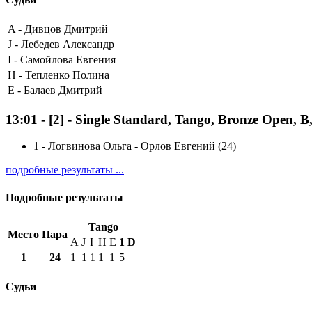
A -
Дивцов Дмитрий
J -
Лебедев Александр
I -
Самойлова Евгения
H -
Тепленко Полина
E -
Балаев Дмитрий
13:01
-
[2]
- Single Standard, Tango, Bronze Open, 
1
-
Логвинова Ольга - Орлов Евгений (24)
подробные результаты ...
Подробные результаты
Tango
Место
Пара
A
J
I
H
E
1
D
1
24
1
1
1
1
1
5
Судьи