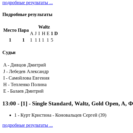
подробные результаты ...
Подробные результаты
Waltz
Место
Пара
A
J
I
H
E
1
D
1
1
1
1
1
1
1
5
Судьи
A -
Дивцов Дмитрий
J -
Лебедев Александр
I -
Самойлова Евгения
H -
Тепленко Полина
E -
Балаев Дмитрий
13:00
-
[1]
- Single Standard, Waltz, Gold Open, A, 
1
-
Курт Кристина - Коновальцев Сергей (39)
подробные результаты ...