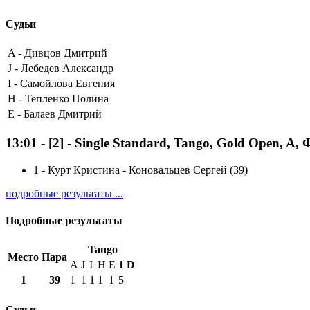
Судьи
A -
Дивцов Дмитрий
J -
Лебедев Александр
I -
Самойлова Евгения
H -
Тепленко Полина
E -
Балаев Дмитрий
13:01
-
[2]
- Single Standard, Tango, Gold Open, A,
1
-
Курт Кристина - Коновальцев Сергей (39)
подробные результаты ...
Подробные результаты
Tango
Место
Пара
A
J
I
H
E
1
D
1
39
1
1
1
1
1
5
Судьи