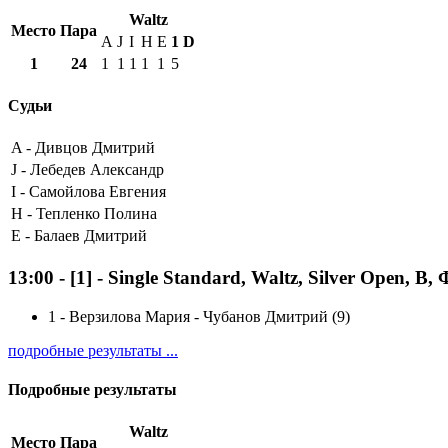
Waltz
Место
Пара
A
J
I
H
E
1
D
1
24
1
1
1
1
1
5
Судьи
A -
Дивцов Дмитрий
J -
Лебедев Александр
I -
Самойлова Евгения
H -
Тепленко Полина
E -
Балаев Дмитрий
13:00
-
[1]
- Single Standard, Waltz, Silver Open, B,
1
-
Верзилова Мария - Чубанов Дмитрий (9)
подробные результаты ...
Подробные результаты
Waltz
Место
Пара