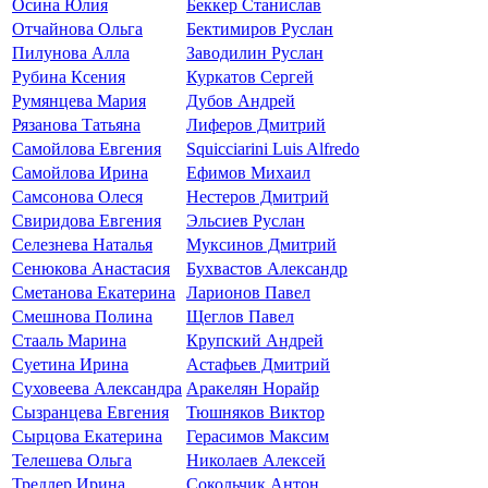
Осина Юлия
Беккер Станислав
Отчайнова Ольга
Бектимиров Руслан
Пилунова Алла
Заводилин Руслан
Рубина Ксения
Куркатов Сергей
Румянцева Мария
Дубов Андрей
Рязанова Татьяна
Лиферов Дмитрий
Самойлова Евгения
Squicciarini Luis Alfredo
Самойлова Ирина
Ефимов Михаил
Самсонова Олеся
Нестеров Дмитрий
Свиридова Евгения
Эльсиев Руслан
Селезнева Наталья
Муксинов Дмитрий
Сенюкова Анастасия
Бухвастов Александр
Сметанова Екатерина
Ларионов Павел
Смешнова Полина
Щеглов Павел
Стааль Марина
Крупский Андрей
Суетина Ирина
Астафьев Дмитрий
Суховеева Александра
Аракелян Норайр
Сызранцева Евгения
Тюшняков Виктор
Сырцова Екатерина
Герасимов Максим
Телешева Ольга
Николаев Алексей
Тредлер Ирина
Сокольчик Антон