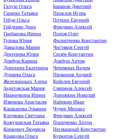
Галузо Ольга
Баранов Дмитрий
Гараева Татьяна
Проклов Игорь
Гейде Ольга
Поткин Евгений
Гойденко Дина
Фридман Алексей
Грибанова Ирина
Попов Олег
Гурова Юлия
Филипченко Константин
Давыдова Мария
Чистяков Сергей
Дектерева Юлия
Сюзёв Константин
Довбуш Карина
Довбуш Артем
Дорохина Екатерина
Черемных Вадим
Дунаева Ольга
Прокопов Андрей
Железницких Алена
Кобелев Евгений
Задитовская Мария
Смирнов Алексей
Иваничкина Ирина
Дорожкин Николай
Извекова Анастасия
Набокин Иван
Кашкарова Эльвира
Чудин Михаил
Клочкова Светлана
Фридман Алексей
Кожуховская Татьяна
Попиченко Антон
Конкевич Людмила
Несмашный Константин
Кравцова Ольга
Куркатов Сергей