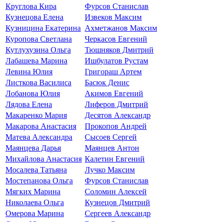
Круглова Кира
Фурсов Станислав
Кузнецова Елена
Извеков Максим
Кузницина Екатерина
Ахметжанов Максим
Куропова Светлана
Черкасов Евгений
Кутлухузина Ольга
Тюшняков Дмитрий
Лабашева Марина
Ишбулатов Рустам
Левина Юлия
Григораш Артем
Листкова Василиса
Басюк Денис
Лобанова Юлия
Акимов Евгений
Лядова Елена
Лиферов Дмитрий
Макаренко Мария
Десятов Александр
Макарова Анастасия
Прокопов Андрей
Матева Александра
Сысоев Сергей
Маянцева Дарья
Маянцев Антон
Михайлова Анастасия
Калетин Евгений
Мосалева Татьяна
Лучко Максим
Мостепанова Ольга
Фурсов Станислав
Мягких Марина
Соломин Алексей
Николаева Ольга
Кузнецов Дмитрий
Омерова Марина
Сергеев Александр