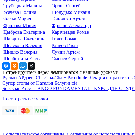
Трубецкая Марина
Орлов Сергей
Усачева Полина
Шолудько Михаил
Фельк Мария
Топольян Артем
Фролова Мария
Фролов Александр
Цыброва Екатерина
Карачевцев Роман
Шардина Екатерина
Гилев Роман
Шелехова Валерия
Райков Иван
Шишко Валерия
Лучин Артем
Щербинина Елена
Сысоев Сергей
Потренируйтесь перед чемпионатом с нашими уроками
Руслан Айдаев. Cha-Cha-Cha + Pasodoble. Лекция и практика. 2
Супер стопы от Натальи Белугиной
Sebastian Arce - TANGO FUNDAMENTAL - КУРС ДЛЯ СТ
Посмотреть все уроки
Пользовательское соглашение
,
Соглашение об использовании 