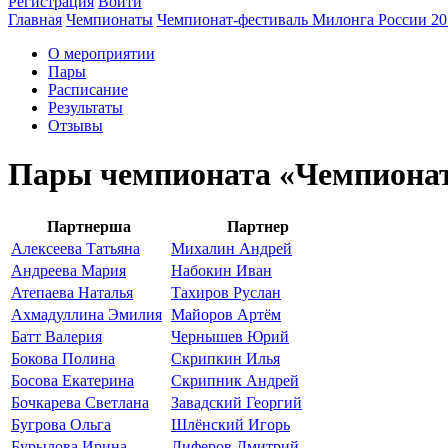
Регистрация
Войти
Главная
Чемпионаты
Чемпионат-фестиваль Милонга России 20
О мероприятии
Пары
Расписание
Результаты
Отзывы
Пары чемпионата «Чемпионат
Партнерша
Партнер
Алексеева Татьяна
Михалин Андрей
Андреева Мария
Набокин Иван
Атепаева Наталья
Тахиров Руслан
Ахмадуллина Эмилия
Майоров Артём
Батт Валерия
Чернышев Юрий
Бокова Полина
Скрипкин Илья
Босова Екатерина
Скрипник Андрей
Бочкарева Светлана
Завадский Георгий
Бугрова Ольга
Шлёнский Игорь
Бурылова Ирина
Лиферов Дмитрий