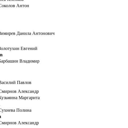
Соколов Антон
Зимирев Данила Антонович
Золотухин Евгений
en
Барбашин Владимир
Василий Павлов
Смирнов Александр
Кузьмина Маргарита
n
Сухнева Полина
n
Смирнов Александр