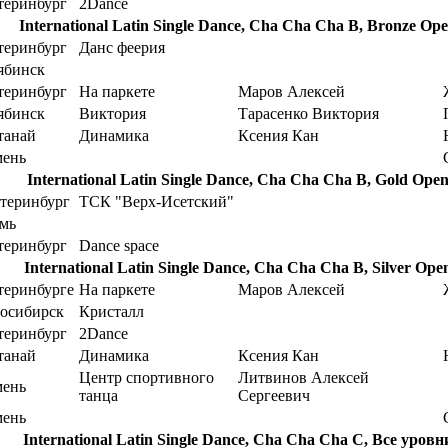
теринбург
2Dance
International Latin Single Dance, Cha Cha Cha B, Bronze Op
теринбург
Данс феерия
ябинск
теринбург
На паркете
Маров Алексей
ябинск
Виктория
Тарасенко Виктория
танай
Динамика
Ксения Кан
ень
International Latin Single Dance, Cha Cha Cha B, Gold Ope
теринбург
ТСК "Верх-Исетский"
мь
теринбург
Dance space
International Latin Single Dance, Cha Cha Cha B, Silver Ope
теринбурге
На паркете
Маров Алексей
осибирск
Кристалл
теринбург
2Dance
танай
Динамика
Ксения Кан
Центр спортивного
Литвинов Алексей
ень
танца
Сергеевич
ень
International Latin Single Dance, Cha Cha Cha C, Все уровн