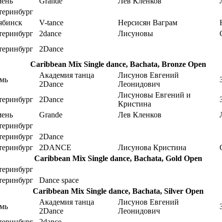
ень
Grande
Лев Кленков
теринбург
ябинск
V-tance
Нерсисян Ваграм
теринбург
2dance
Лисуновы
теринбург
2Dance
Caribbean Mix Single dance, Bachata, Bronze Open
Академия танца
Лисунов Евгений
мь
2Dance
Леонидович
Лисуновы Евгений и
теринбург
2Dance
Кристина
ень
Grande
Лев Кленков
теринбург
теринбург
2Dance
теринбург
2DANCE
Лисунова Кристина
Caribbean Mix Single dance, Bachata, Gold Open
теринбург
теринбург
Dance space
Caribbean Mix Single dance, Bachata, Silver Open
Академия танца
Лисунов Евгений
мь
2Dance
Леонидович
теринбург
2dance