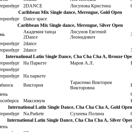
теринбург
2DANCE
Лисунова Кристина
Caribbean Mix Single dance, Merengue, Gold Open
теринбург
Dance space
Caribbean Mix Single dance, Merengue, Silver Open
Академия танца
Лисунов Евгений
мь
2Dance
Леонидович
теринбург
2dance
теринбург
2dance
International Latin Single Dance, Cha Cha Cha A, Bronze Op
теринбург
На Паркете
Маров А.Л.
теринбург
теринбург
На паркете
Тарасенко Виктория
ябинск
Виктория
Викторовна
ень
осибирск
Максимум
International Latin Single Dance, Cha Cha Cha A, Gold Ope
теринбург
Na.Parkete
Сухнева Полина
International Latin Single Dance, Cha Cha Cha A, Silver Ope
ень