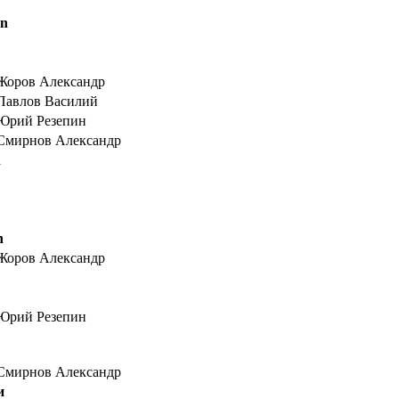
en
Жоров Александр
Павлов Василий
Юрий Резепин
Смирнов Александр
n
n
Жоров Александр
Юрий Резепин
Смирнов Александр
и