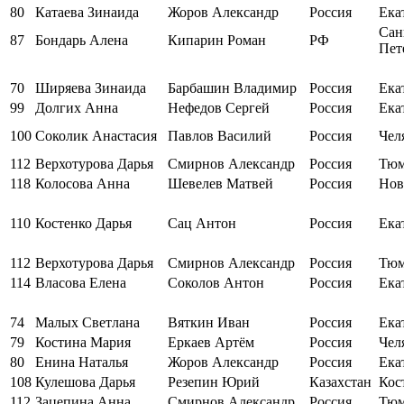
80
Катаева Зинаида
Жоров Александр
Россия
Ека
Сан
87
Бондарь Алена
Кипарин Роман
РФ
Пет
70
Ширяева Зинаида
Барбашин Владимир
Россия
Ека
99
Долгих Анна
Нефедов Сергей
Россия
Ека
100
Соколик Анастасия
Павлов Василий
Россия
Чел
112
Верхотурова Дарья
Смирнов Александр
Россия
Тюм
118
Колосова Анна
Шевелев Матвей
Россия
Нов
110
Костенко Дарья
Сац Антон
Россия
Ека
112
Верхотурова Дарья
Смирнов Александр
Россия
Тюм
114
Власова Елена
Соколов Антон
Россия
Ека
74
Малых Светлана
Вяткин Иван
Россия
Ека
79
Костина Мария
Еркаев Артём
Россия
Чел
80
Енина Наталья
Жоров Александр
Россия
Ека
108
Кулешова Дарья
Резепин Юрий
Казахстан
Кос
112
Зацепина Анна
Смирнов Александр
Россия
Тюм