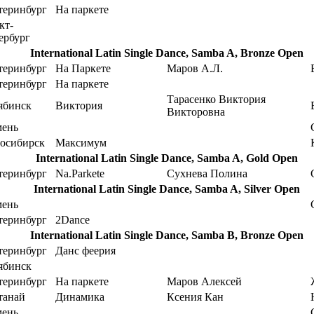
теринбург
На паркете
кт-
ербург
International Latin Single Dance, Samba A, Bronze Open
теринбург
На Паркете
Маров А.Л.
теринбург
На паркете
Тарасенко Виктория
ябинск
Виктория
Викторовна
ень
осибирск
Максимум
International Latin Single Dance, Samba A, Gold Open
теринбург
Na.Parkete
Сухнева Полина
International Latin Single Dance, Samba A, Silver Open
ень
теринбург
2Dance
International Latin Single Dance, Samba В, Bronze Open
теринбург
Данс феерия
ябинск
теринбург
На паркете
Маров Алексей
танай
Динамика
Ксения Кан
ень