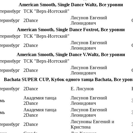
American Smooth, Single Dance Waltz, Все уровни
теринбург
ТСК "Верх-Исетский"
Лисунов Евгений
теринбург
2Dance
Леонидович
American Smooth, Single Dance Foxtrot, Все уровни
теринбург
ТСК "Верх-Исетский"
Лисунов Евгений
теринбург
2Dance
Леонидович
American Smooth, Single Dance V.Waltz, Все уровни
теринбург
ТСК "Верх-Исетский"
Лисунов Евгений
теринбург
2Dance
Леонидович
Bachata SUPER CUP, Кубок одного танца Bachata, Все уров
теринбург
2Dance
Е. Лисунов
Академия танца
Лисунов Евгений
мь
2Dance
Леонидович
Академия танца
Лисунов Евгений
мь
2Dance
Леонидович
Лисуновы Евгений и
теринбург
2Dance
Кристина