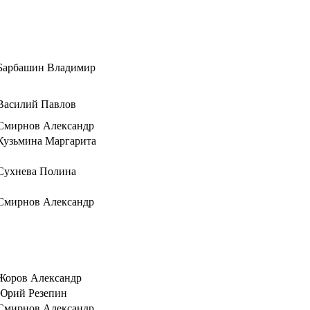
Барбашин Владимир
Василий Павлов
Смирнов Александр
Кузьмина Маргарита
Сухнева Полина
Смирнов Александр
Жоров Александр
Юрий Резепин
Смирнов Александр