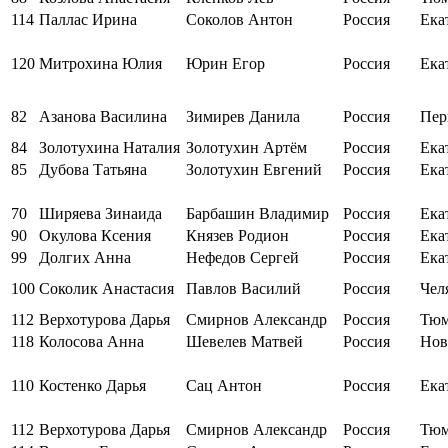
114
Паллас Ирина
Соколов Антон
Россия
Ека
120
Митрохина Юлия
Юрин Егор
Россия
Ека
82
Азанова Василина
Зимирев Данила
Россия
Пер
84
Золотухина Наталия
Золотухин Артём
Россия
Ека
85
Дубова Татьяна
Золотухин Евгений
Россия
Ека
70
Ширяева Зинаида
Барбашин Владимир
Россия
Ека
90
Окулова Ксения
Князев Родион
Россия
Ека
99
Долгих Анна
Нефедов Сергей
Россия
Ека
100
Соколик Анастасия
Павлов Василий
Россия
Чел
112
Верхотурова Дарья
Смирнов Александр
Россия
Тюм
118
Колосова Анна
Шевелев Матвей
Россия
Нов
110
Костенко Дарья
Сац Антон
Россия
Ека
112
Верхотурова Дарья
Смирнов Александр
Россия
Тюм