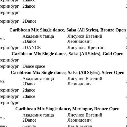
теринбург
2dance
теринбург
теринбург
2Dance
Caribbean Mix Single dance, Salsa (All Styles), Bronze Open
Академия танца
Лисунов Евгений
мь
2Dance
Леонидович
теринбург
2DANCE
Лисунова Кристина
Caribbean Mix Single dance, Salsa (All Styles), Gold Open
теринбург
теринбург
Dance space
Caribbean Mix Single dance, Salsa (All Styles), Silver Open
Академия танца
Лисунов Евгений
мь
2Dance
Леонидович
теринбург
2dance
теринбург
2dance
теринбург
Caribbean Mix Single dance, Merengue, Bronze Open
Академия танца
Лисунов Евгений
мь
2Dance
Леонидович
ень
Grande
Лев Кленков