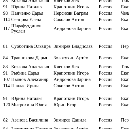
88
Козлова Анастасия
Кленков Лев
Россия
Тюм
91
Юрина Наталья
Крапоткин Игорь
Россия
Ека
98
Панченко Дарья
Нерсисян Ваграм
Россия
Чел
114
Сенцова Елена
Соколов Антон
Россия
Ека
Шарафутдинов
117
Андронова Зарина
Россия
Ека
Руслан
81
Субботина Эльвира
Зимирев Владислав
Россия
Пер
84
Травникова Дарья
Золотухин Артём
Россия
Ека
88
Козлова Анастасия
Кленков Лев
Россия
Тюм
91
Рыбина Дарья
Крапоткин Игорь
Россия
Ека
107
Пьянов Александр
Андронова Зарина
Россия
Ека
114
Паллас Ирина
Соколов Антон
Россия
Ека
91
Юрина Наталья
Крапоткин Игорь
Россия
Ека
120
Митрохина Юлия
Юрин Егор
Россия
Ека
82
Азанова Василина
Зимирев Данила
Россия
Пер
84
Золотухина Наталия
Золотухин Артём
Россия
Ека