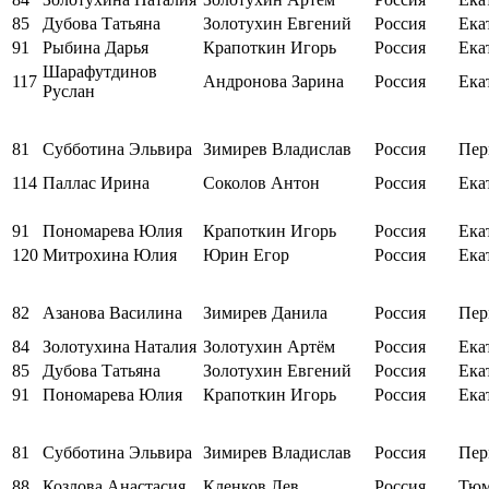
85
Дубова Татьяна
Золотухин Евгений
Россия
Ека
91
Рыбина Дарья
Крапоткин Игорь
Россия
Ека
Шарафутдинов
117
Андронова Зарина
Россия
Ека
Руслан
81
Субботина Эльвира
Зимирев Владислав
Россия
Пер
114
Паллас Ирина
Соколов Антон
Россия
Ека
91
Пономарева Юлия
Крапоткин Игорь
Россия
Ека
120
Митрохина Юлия
Юрин Егор
Россия
Ека
82
Азанова Василина
Зимирев Данила
Россия
Пер
84
Золотухина Наталия
Золотухин Артём
Россия
Ека
85
Дубова Татьяна
Золотухин Евгений
Россия
Ека
91
Пономарева Юлия
Крапоткин Игорь
Россия
Ека
81
Субботина Эльвира
Зимирев Владислав
Россия
Пер
88
Козлова Анастасия
Кленков Лев
Россия
Тюм