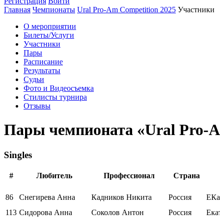
Регистрация
Войти
Главная
Чемпионаты
Ural Pro-Am Competition 2025
Участники
О мероприятии
Билеты/Услуги
Участники
Пары
Расписание
Результаты
Судьи
Фото и Видеосъемка
Стилисты турнира
Отзывы
Пары чемпионата «Ural Pro-A
Singles
#
Любитель
Профессионал
Страна
86
Снегирева Анна
Кадников Никита
Россия
ЕКа
113
Сидорова Анна
Соколов Антон
Россия
Ека