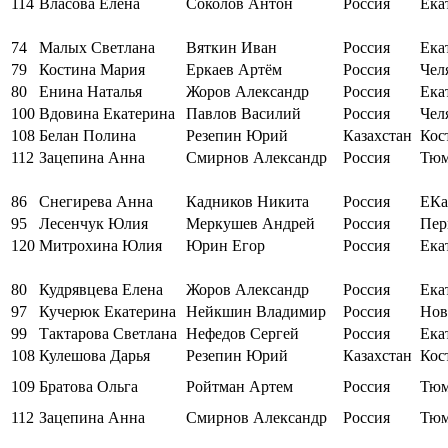
114
Власова Елена
Соколов Антон
Россия
Ека
74
Малых Светлана
Вяткин Иван
Россия
Ека
79
Костина Мария
Еркаев Артём
Россия
Чел
80
Енина Наталья
Жоров Александр
Россия
Ека
100
Вдовина Екатерина
Павлов Василий
Россия
Чел
108
Белан Полина
Резепин Юрий
Казахстан
Кос
112
Зацепина Анна
Смирнов Александр
Россия
Тюм
86
Снегирева Анна
Кадников Никита
Россия
ЕКа
95
Лесенчук Юлия
Меркушев Андрей
Россия
Пер
120
Митрохина Юлия
Юрин Егор
Россия
Ека
80
Кудрявцева Елена
Жоров Александр
Россия
Ека
97
Кучерюк Екатерина
Нейкшин Владимир
Россия
Нов
99
Тактарова Светлана
Нефедов Сергей
Россия
Ека
108
Кулешова Дарья
Резепин Юрий
Казахстан
Кос
109
Братова Ольга
Ройтман Артем
Россия
Тюм
112
Зацепина Анна
Смирнов Александр
Россия
Тюм