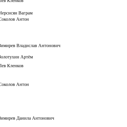
Лев Кленков
Нерсисян Ваграм
Соколов Антон
Зимирев Владислав Антонович
Золотухин Артём
Лев Кленков
Соколов Антон
Зимирев Данила Антонович