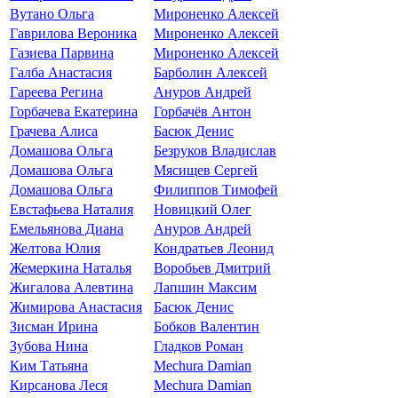
Вутано Ольга
Мироненко Алексей
Гаврилова Вероника
Мироненко Алексей
Газиева Парвина
Мироненко Алексей
Галба Анастасия
Барболин Алексей
Гареева Регина
Ануров Андрей
Горбачева Екатерина
Горбачёв Антон
Грачева Алиса
Басюк Денис
Домашова Ольга
Безруков Владислав
Домашова Ольга
Мясищев Сергей
Домашова Ольга
Филиппов Тимофей
Евстафьева Наталия
Новицкий Олег
Емельянова Диана
Ануров Андрей
Желтова Юлия
Кондратьев Леонид
Жемеркина Наталья
Воробьев Дмитрий
Жигалова Алевтина
Лапшин Максим
Жимирова Анастасия
Басюк Денис
Зисман Ирина
Бобков Валентин
Зубова Нина
Гладков Роман
Ким Татьяна
Mechura Damian
Кирсанова Леся
Mechura Damian