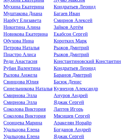
Мухина Екатерина
Кондратьев Леонид
Муштакова Диана
Багаев Иван
Нарбут Елизавета
Смирнов Алексей
Никитина Алина
Зайков Артём
Новикова Екатерина
Екабсон Сергей
Обухова Нина
Коротких Марк
Петрова Наталья
Рыжов Дмитрий
Пиастро Алиса
Рыжов Дмитрий
Реди Анастасия
Константиновский Константин
Рубан Валентина
Кондратьев Леонид
Рылова Анжела
Баранов Дмитрий
Свинцова Юлия
Басюк Денис
Синельникова Наталья
Кузнецов Александр
Смирнова Элла
Ануров Андрей
Смирнова Элла
Яджак Сергей
Соколова Виктория
Лаптев Игорь
Соколова Виктория
Мясищев Сергей
Соонцева Марина
Аракелян Норайр
Удальцова Елена
Богданов Андрей
Удальцова Елена
Яджак Сергей