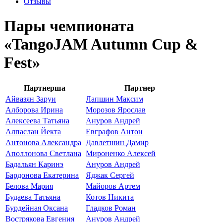
Отзывы
Пары чемпионата
«TangoJAM Autumn Cup &
Fest»
Партнерша
Партнер
Айвазян Заруи
Лапшин Максим
Алборова Ирина
Морозов Ярослав
Алексеева Татьяна
Ануров Андрей
Алпаслан Йекта
Евграфов Антон
Антонова Александра
Давлетшин Дамир
Аполлонова Светлана
Мироненко Алексей
Бадальян Каринэ
Ануров Андрей
Бардонова Екатерина
Яджак Сергей
Белова Мария
Майоров Артем
Будаева Татьяна
Котов Никита
Бурдейная Оксана
Гладков Роман
Вострякова Евгения
Ануров Андрей