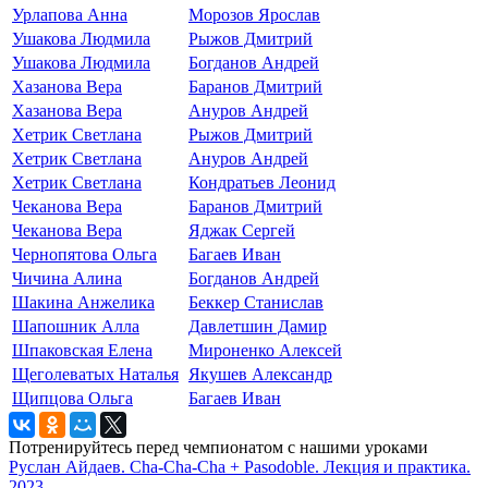
Урлапова Анна
Морозов Ярослав
Ушакова Людмила
Рыжов Дмитрий
Ушакова Людмила
Богданов Андрей
Хазанова Вера
Баранов Дмитрий
Хазанова Вера
Ануров Андрей
Хетрик Светлана
Рыжов Дмитрий
Хетрик Светлана
Ануров Андрей
Хетрик Светлана
Кондратьев Леонид
Чеканова Вера
Баранов Дмитрий
Чеканова Вера
Яджак Сергей
Чернопятова Ольга
Багаев Иван
Чичина Алина
Богданов Андрей
Шакина Анжелика
Беккер Станислав
Шапошник Алла
Давлетшин Дамир
Шпаковская Елена
Мироненко Алексей
Щеголеватых Наталья
Якушев Александр
Щипцова Ольга
Багаев Иван
Потренируйтесь перед чемпионатом с нашими уроками
Руслан Айдаев. Cha-Cha-Cha + Pasodoble. Лекция и практика.
2023