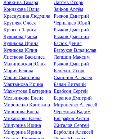
Ковкина Тамара
Лаптев Игорь
Кондакова Юлия
Зайков Артём
Краснухина Людмила
Рыжов Дмитрий
Крупляк Олеся
Чернышев Юрий
Крюгер Лариса
Рыжов Дмитрий
Куликова Дарья
Рыжов Дмитрий
Куликова Ирина
Басюк Денис
Куликова Юлия
Безруков Владислав
Листкова Василиса
Лапшин Максим
Малиновская Юлия
Рыжов Дмитрий
Мария Белова
Бенехис Игорь
Мария Смирнова
Смирнов Алексей
Мартынова Ирина
Балан Виталий
Махмутова Екатерина
Екабсон Сергей
Мельникова Елена
Баранов Дмитрий
Мироненко Кристина
Мироненко Алексей
Миронова Елена
Черемных Вадим
Михайлова Елена
Евграфов Антон
Мичурина Ирина
Жигалов Сергей
Мичурина Ирина
Барболин Алексей
Мухина Екатерина
Лучко Максим