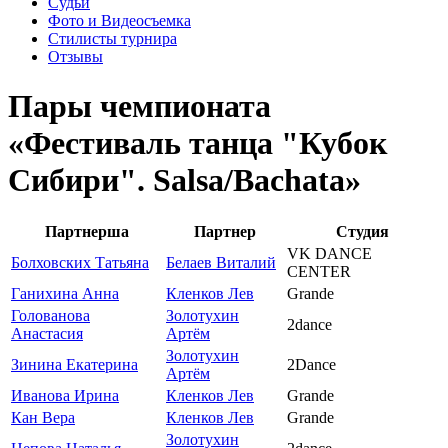
Судьи
Фото и Видеосъемка
Стилисты турнира
Отзывы
Пары чемпионата
«Фестиваль танца "Кубок
Сибири". Salsa/Bachata»
Партнерша
Партнер
Студия
VK DANCE
Болховских Татьяна
Белаев Виталий
CENTER
Ганихина Анна
Кленков Лев
Grande
Голованова
Золотухин
2dance
Анастасия
Артём
Золотухин
Зинина Екатерина
2Dance
Артём
Иванова Ирина
Кленков Лев
Grande
Кан Вера
Кленков Лев
Grande
Золотухин