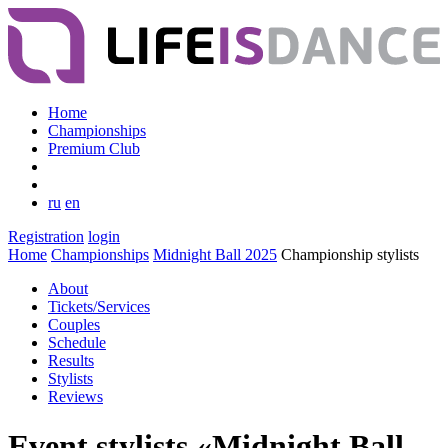
Home
Championships
Premium Club
ru
en
Registration
login
Home
Championships
Midnight Ball 2025
Championship stylists
About
Tickets/Services
Couples
Schedule
Results
Stylists
Reviews
Event stylists «Midnight Ball